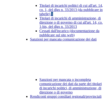
Titolari di incarichi politici di cui all'art. 14,
co. 1, del dlgs n. 33/2013 (da pubblicare in
tabelle)
1
Titolari di incarichi di amministrazione, di
direzione o di governo di cui all'art. 14, co.
1-bis, del dlgs n. 33/2013
Cessati dall'incarico (documentazione da
pubblicare sul sito web)
Sanzioni per mancata comunicazione dei dati
Sanzioni per mancata o incompleta
comunicazione dei dati da parte dei titolari
di incarichi politici, di amministrazione, di
direzione o di governo
Rendiconti gruppi consiliari regionali/provinciali