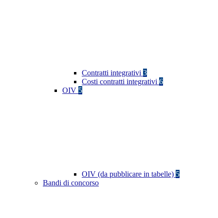
Contratti integrativi
3
Costi contratti integrativi
6
OIV
5
OIV (da pubblicare in tabelle)
5
Bandi di concorso