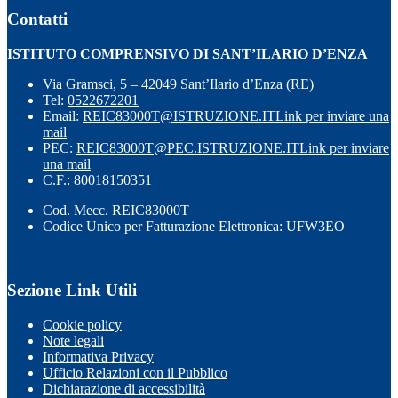
Contatti
ISTITUTO COMPRENSIVO DI SANT’ILARIO D’ENZA
Via Gramsci, 5 – 42049 Sant’Ilario d’Enza (RE)
Tel:
0522672201
Email:
REIC83000T@ISTRUZIONE.IT
Link per inviare una
mail
PEC:
REIC83000T@PEC.ISTRUZIONE.IT
Link per inviare
una mail
C.F.: 80018150351
Cod. Mecc. REIC83000T
Codice Unico per Fatturazione Elettronica: UFW3EO
Sezione Link Utili
Cookie policy
Note legali
Informativa Privacy
Ufficio Relazioni con il Pubblico
Dichiarazione di accessibilità