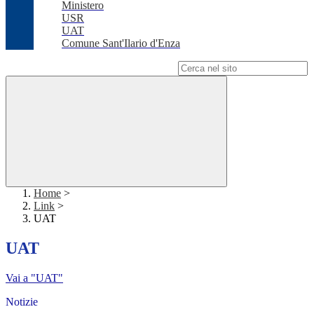
Ministero
USR
UAT
Comune Sant'Ilario d'Enza
Campo di ricerca per le pagine del sito
Home
>
Link
>
UAT
UAT
Vai a "UAT"
Notizie