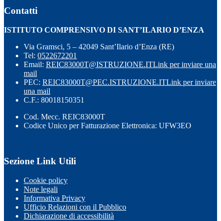
Contatti
ISTITUTO COMPRENSIVO DI SANT’ILARIO D’ENZA
Via Gramsci, 5 – 42049 Sant’Ilario d’Enza (RE)
Tel:
0522672201
Email:
REIC83000T@ISTRUZIONE.IT
Link per inviare una
mail
PEC:
REIC83000T@PEC.ISTRUZIONE.IT
Link per inviare
una mail
C.F.: 80018150351
Cod. Mecc. REIC83000T
Codice Unico per Fatturazione Elettronica: UFW3EO
Sezione Link Utili
Cookie policy
Note legali
Informativa Privacy
Ufficio Relazioni con il Pubblico
Dichiarazione di accessibilità