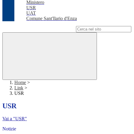
Ministero
USR
UAT
Comune Sant'Ilario d'Enza
Campo di ricerca per le pagine del sito
Home
>
Link
>
USR
USR
Vai a "USR"
Notizie