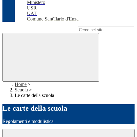
Ministero
USR
UAT
Comune Sant'Ilario d'Enza
Campo di ricerca per le pagine del sito
Home
>
Scuola
>
Le carte della scuola
Le carte della scuola
Regolamenti e modulistica