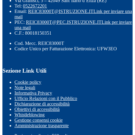
Via Gramsci, 5 – 42049 Sant’Ilario d’Enza (RE)
Tel:
0522672201
Email:
REIC83000T@ISTRUZIONE.IT
Link per inviare una
mail
PEC:
REIC83000T@PEC.ISTRUZIONE.IT
Link per inviare
una mail
C.F.: 80018150351
Cod. Mecc. REIC83000T
Codice Unico per Fatturazione Elettronica: UFW3EO
Sezione Link Utili
Cookie policy
Note legali
Informativa Privacy
Ufficio Relazioni con il Pubblico
Dichiarazione di accessibilità
Obiettivi di accessibilità
Whistleblowing
Gestione consensi cookie
Amministrazione trasparente