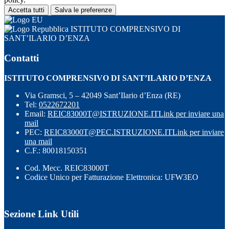
Accetta tutti
Salva le preferenze
ISTITUTO COMPRENSIVO DI
SANT’ILARIO D’ENZA
Contatti
ISTITUTO COMPRENSIVO DI SANT’ILARIO D’ENZA
Via Gramsci, 5 – 42049 Sant’Ilario d’Enza (RE)
Tel:
0522672201
Email:
REIC83000T@ISTRUZIONE.IT
Link per inviare una
mail
PEC:
REIC83000T@PEC.ISTRUZIONE.IT
Link per inviare
una mail
C.F.: 80018150351
Cod. Mecc. REIC83000T
Codice Unico per Fatturazione Elettronica: UFW3EO
Sezione Link Utili