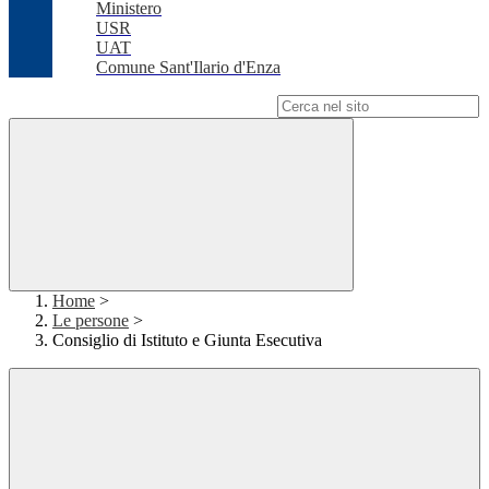
Ministero
USR
UAT
Comune Sant'Ilario d'Enza
Campo di ricerca per le pagine del sito
Home
>
Le persone
>
Consiglio di Istituto e Giunta Esecutiva