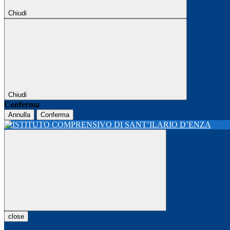
Chiudi
Chiudi
Conferma
Annulla
Conferma
close