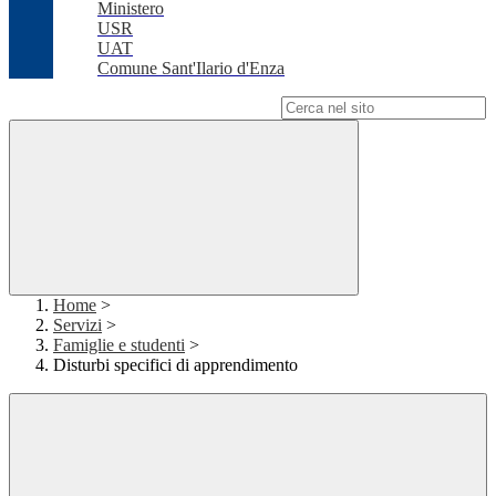
Ministero
USR
UAT
Comune Sant'Ilario d'Enza
Campo di ricerca per le pagine del sito
Home
>
Servizi
>
Famiglie e studenti
>
Disturbi specifici di apprendimento