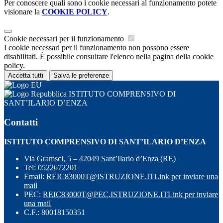
Per conoscere quali sono i cookie necessari al funzionamento potete
visionare la
COOKIE POLICY
.
Cookie necessari per il funzionamento
I cookie necessari per il funzionamento non possono essere
disabilitati. È possibile consultare l'elenco nella pagina della cookie
policy.
Accetta tutti
Salva le preferenze
ISTITUTO COMPRENSIVO DI
SANT’ILARIO D’ENZA
Contatti
ISTITUTO COMPRENSIVO DI SANT’ILARIO D’ENZA
Via Gramsci, 5 – 42049 Sant’Ilario d’Enza (RE)
Tel:
0522672201
Email:
REIC83000T@ISTRUZIONE.IT
Link per inviare una
mail
PEC:
REIC83000T@PEC.ISTRUZIONE.IT
Link per inviare
una mail
C.F.: 80018150351