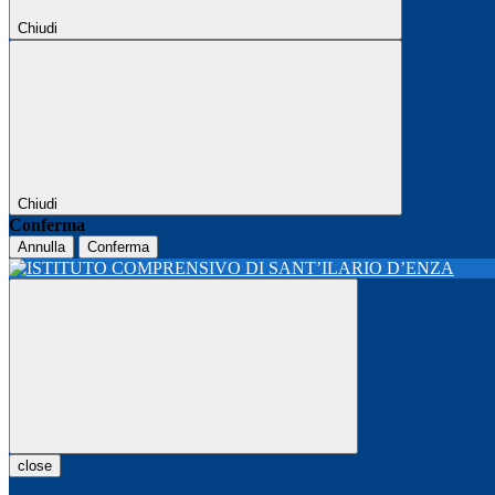
Chiudi
Chiudi
Conferma
Annulla
Conferma
close