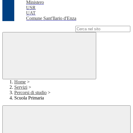
Ministero
USR
UAT
Comune Sant'Ilario d'Enza
Campo di ricerca per le pagine del sito
Home
>
Servizi
>
Percorsi di studio
>
Scuola Primaria