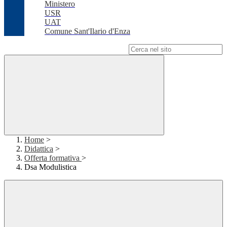
Ministero
USR
UAT
Comune Sant'Ilario d'Enza
Campo di ricerca per le pagine del sito
Home
>
Didattica
>
Offerta formativa
>
Dsa Modulistica