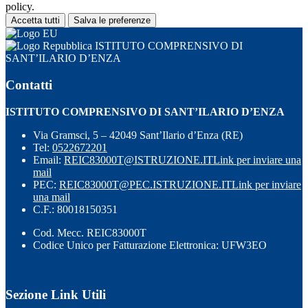
policy.
Accetta tutti
Salva le preferenze
ISTITUTO COMPRENSIVO DI
SANT’ILARIO D’ENZA
Contatti
ISTITUTO COMPRENSIVO DI SANT’ILARIO D’ENZA
Via Gramsci, 5 – 42049 Sant’Ilario d’Enza (RE)
Tel:
0522672201
Email:
REIC83000T@ISTRUZIONE.IT
Link per inviare una
mail
PEC:
REIC83000T@PEC.ISTRUZIONE.IT
Link per inviare
una mail
C.F.: 80018150351
Cod. Mecc. REIC83000T
Codice Unico per Fatturazione Elettronica: UFW3EO
Sezione Link Utili