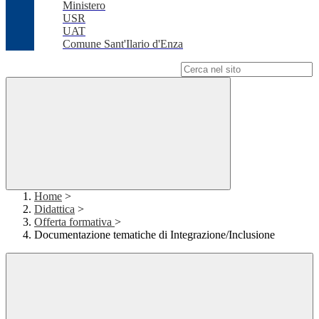
Ministero
USR
UAT
Comune Sant'Ilario d'Enza
Campo di ricerca per le pagine del sito
Home
>
Didattica
>
Offerta formativa
>
Documentazione tematiche di Integrazione/Inclusione