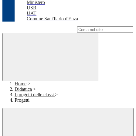
Ministero
USR
UAT
Comune Sant'Ilario d'Enza
Campo di ricerca per le pagine del sito
Home
>
Didattica
>
I progetti delle classi
>
Progetti