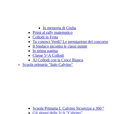
In memoria di Giulia
Primi al rally matematico
Collodi in Festa
Tu conosci Verdi? Le premiazioni del concorso
Il Sindaco incontra le classi quinte
In prima pagina
Classe 5^A Collodi
Al Collodi con la Croce Bianca
Scuola primaria "Italo Calvino"
Scuola Primaria I. Calvino Sicurezza a 360 °
Gli alunni della 3^A "Calvino"