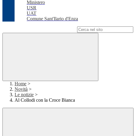
Ministero
USR
UAT
Comune Sant'Ilario d'Enza
Campo di ricerca per le pagine del sito
Home
>
Novità
>
Le notizie
>
Al Collodi con la Croce Bianca