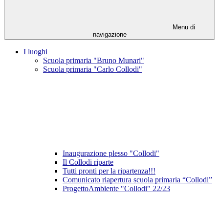
Menu di
navigazione
I luoghi
Scuola primaria "Bruno Munari"
Scuola primaria "Carlo Collodi"
Inaugurazione plesso "Collodi"
Il Collodi riparte
Tutti pronti per la ripartenza!!!
Comunicato riapertura scuola primaria “Collodi”
ProgettoAmbiente "Collodi" 22/23