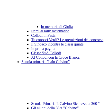
In memoria di Giulia
Primi al rally matematico
Collodi in Festa
Tu conosci Verdi? Le premiazioni del concorso
Il Sindaco incontra le classi quinte
In prima pagina
Classe 5^A Collodi
Al Collodi con la Croce Bianca
Scuola primaria "Italo Calvino"
Scuola Primaria I. Calvino Sicurezza a 360 °
Gli alunni della 3^A "Calvino"