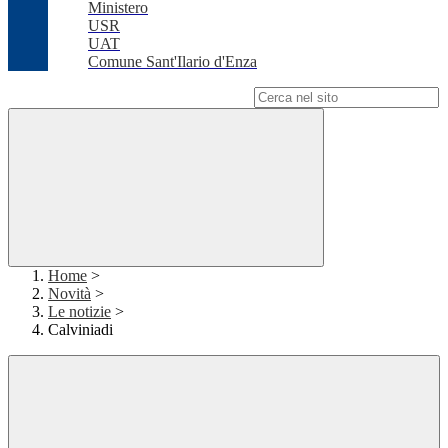
Ministero
USR
UAT
Comune Sant'Ilario d'Enza
Campo di ricerca per le pagine del sito
Home
>
Novità
>
Le notizie
>
Calviniadi