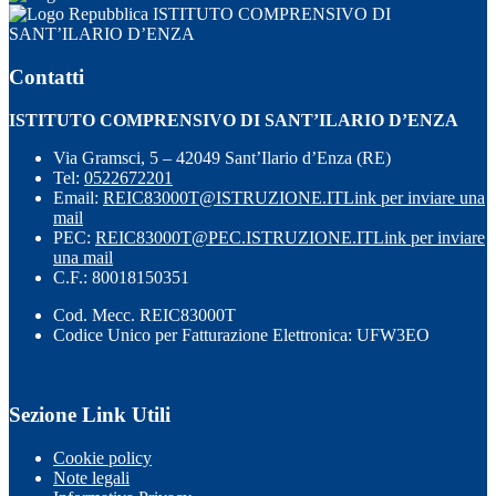
ISTITUTO COMPRENSIVO DI
SANT’ILARIO D’ENZA
Contatti
ISTITUTO COMPRENSIVO DI SANT’ILARIO D’ENZA
Via Gramsci, 5 – 42049 Sant’Ilario d’Enza (RE)
Tel:
0522672201
Email:
REIC83000T@ISTRUZIONE.IT
Link per inviare una
mail
PEC:
REIC83000T@PEC.ISTRUZIONE.IT
Link per inviare
una mail
C.F.: 80018150351
Cod. Mecc. REIC83000T
Codice Unico per Fatturazione Elettronica: UFW3EO
Sezione Link Utili
Cookie policy
Note legali