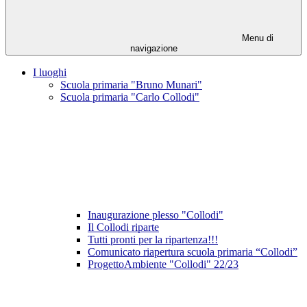
Menu di
navigazione
I luoghi
Scuola primaria "Bruno Munari"
Scuola primaria "Carlo Collodi"
Inaugurazione plesso "Collodi"
Il Collodi riparte
Tutti pronti per la ripartenza!!!
Comunicato riapertura scuola primaria “Collodi”
ProgettoAmbiente "Collodi" 22/23