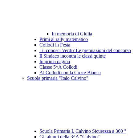
In memoria di Giulia
Primi al rally matematico
Collodi in Festa
Tu conosci Verdi? Le premiazioni del concorso
Il Sindaco incontra le classi quinte
In prima pagina
Classe 5^A Collodi
Al Collodi con la Croce Bianca
Scuola primaria "Italo Calvino"
Scuola Primaria I. Calvino Sicurezza a 360 °
Gli alunni della 3^A "Calvino"