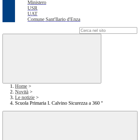
Ministero
USR
UAT
Comune Sant'Ilario d'Enza
Campo di ricerca per le pagine del sito
Home
>
Novità
>
Le notizie
>
Scuola Primaria I. Calvino Sicurezza a 360 °