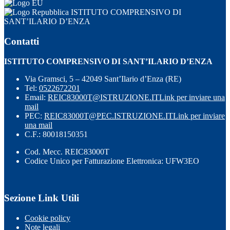
ISTITUTO COMPRENSIVO DI
SANT’ILARIO D’ENZA
Contatti
ISTITUTO COMPRENSIVO DI SANT’ILARIO D’ENZA
Via Gramsci, 5 – 42049 Sant’Ilario d’Enza (RE)
Tel:
0522672201
Email:
REIC83000T@ISTRUZIONE.IT
Link per inviare una
mail
PEC:
REIC83000T@PEC.ISTRUZIONE.IT
Link per inviare
una mail
C.F.: 80018150351
Cod. Mecc. REIC83000T
Codice Unico per Fatturazione Elettronica: UFW3EO
Sezione Link Utili
Cookie policy
Note legali