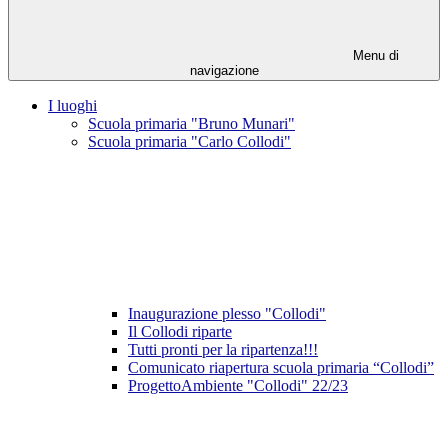
Menu di
navigazione
I luoghi
Scuola primaria "Bruno Munari"
Scuola primaria "Carlo Collodi"
Inaugurazione plesso "Collodi"
Il Collodi riparte
Tutti pronti per la ripartenza!!!
Comunicato riapertura scuola primaria “Collodi”
ProgettoAmbiente "Collodi" 22/23