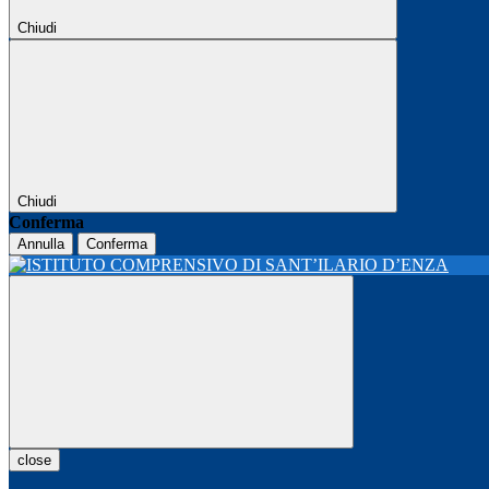
Chiudi
Chiudi
Conferma
Annulla
Conferma
close