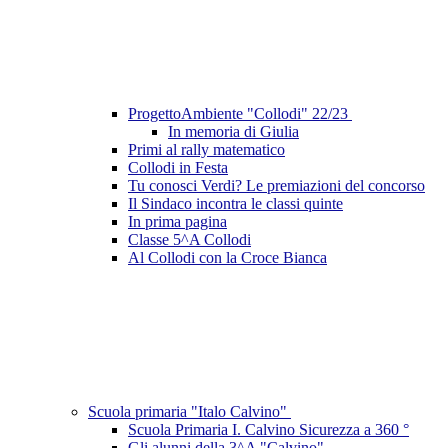
ProgettoAmbiente "Collodi" 22/23
In memoria di Giulia
Primi al rally matematico
Collodi in Festa
Tu conosci Verdi? Le premiazioni del concorso
Il Sindaco incontra le classi quinte
In prima pagina
Classe 5^A Collodi
Al Collodi con la Croce Bianca
Scuola primaria "Italo Calvino"
Scuola Primaria I. Calvino Sicurezza a 360 °
Gli alunni della 3^A "Calvino"