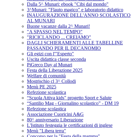
Dalla 5^ Munari: ebook "Cibi dal mondo"
3^Munari: "Flauto magico" e laboratorio didattico
INAUGURAZIONE DELL'ANNO SCOLASTICO
AL MUNARI
Buone vacanze dalla 2^ Munari!
"A SPASSO NEL TEMPO"
"RICICLANDO ... CREIAMO"
DAGLI SCHIERAMENTI ALLE TABELLINE
PASSANDO PER IL DECANOMIO
Gli egizi con l'"Esperto"
Uscita didattica classe seconda
PiGreco Day al Munari
Festa della Liberazione 2025
Welfare di comunità
Mostrischio cl 3^ Collodi
Menù PE 2025
Refezione scolastica
“Scuola Attiva kids" progetto Sport e Salute
“Santilio Mag - Giornalino scolastico” - DM 19
Refezione scolastica
Associazione Cuoricini A&G
80^ anniversario Liberazione
L'Istituto festeggia le certificazioni di inglese
Menù "Libera terra"
Concorso per la "Festa della mamma"