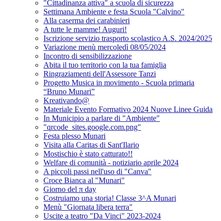
"Cittadinanza attiva" a scuola di sicurezza
Settimana Ambiente e festa Scuola "Calvino"
Alla caserma dei carabinieri
A tutte le mamme! Auguri!
Iscrizione servizio trasporto scolastico A.S. 2024/2025
Variazione menù mercoledì 08/05/2024
Incontro di sensibilizzazione
Abita il tuo territorio con la tua famiglia
Ringraziamenti dell'Assessore Tanzi
Progetto Musica in movimento - Scuola primaria
“Bruno Munari”
Kreativando@
Materiale Evento Formativo 2024 Nuove Linee Guida
In Municipio a parlare di "Ambiente"
"qrcode_sites.google.com.png"
Festa plesso Munari
Visita alla Caritas di Sant'Ilario
Mostischio è stato catturato!!
Welfare di comunità - notiziario aprile 2024
A piccoli passi nell'uso di "Canva"
Croce Bianca al "Munari"
Giorno del π day
Costruiamo una storia! Classe 3^A Munari
Menù "Giornata libera terra"
Uscite a teatro "Da Vinci" 2023-2024