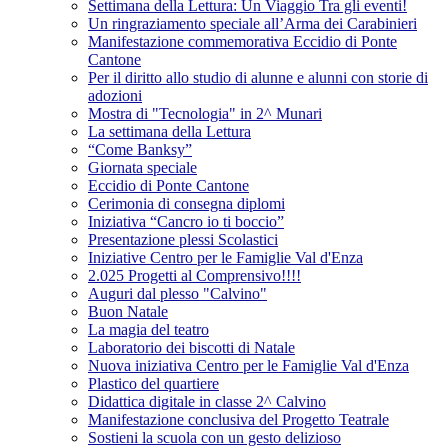
Settimana della Lettura: Un Viaggio Tra gli eventi!
Un ringraziamento speciale all’Arma dei Carabinieri
Manifestazione commemorativa Eccidio di Ponte
Cantone
Per il diritto allo studio di alunne e alunni con storie di
adozioni
Mostra di "Tecnologia" in 2^ Munari
La settimana della Lettura
“Come Banksy”
Giornata speciale
Eccidio di Ponte Cantone
Cerimonia di consegna diplomi
Iniziativa “Cancro io ti boccio”
Presentazione plessi Scolastici
Iniziative Centro per le Famiglie Val d'Enza
2.025 Progetti al Comprensivo!!!!
Auguri dal plesso "Calvino"
Buon Natale
La magia del teatro
Laboratorio dei biscotti di Natale
Nuova iniziativa Centro per le Famiglie Val d'Enza
Plastico del quartiere
Didattica digitale in classe 2^ Calvino
Manifestazione conclusiva del Progetto Teatrale
Sostieni la scuola con un gesto delizioso