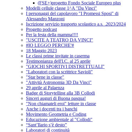
(FSE+)progetto Fondo Sociale Europeo plus
Modelli cellule classe 1^A "Da Vinci"
I personaggi del capolavoro "I Promessi Sposi" di
Alessandro Manzoni
Iscrizione servizio trasporto scolastico a.s. .2023/2024
Progetto podcast
Per la festa della mamma!!!!
"USCITE A TEATRO DA VINCI"
#IO LEGGO PERCHE'#
18 Maggio 2023
Le classi prime invitate in caserma
Testimonianza dell'I.C. al 25 aprile
"GIOCHI SPORTIVI DISTRETTUALI"
"Laboratori con la scrittrice Savioli"
"Star bene in classe"
"Attività Astronomia 3D Da Vinci"
29 aprile al Palaenza
Badge di Storytelling alla 3B Collodi
Sinceri auguri di Buona pasqua!
"Non chiamateli eroi" letture in classe
Anche i docenti tra i banchi
Movimento Geometria e Coding
Educazione ambientale al "Collodi"
“Sant’Ilario s’è desto”
Laboratori di continuità