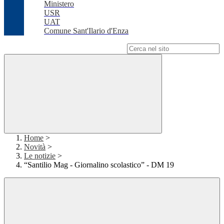
Ministero
USR
UAT
Comune Sant'Ilario d'Enza
Campo di ricerca per le pagine del sito
Home
>
Novità
>
Le notizie
>
“Santilio Mag - Giornalino scolastico” - DM 19