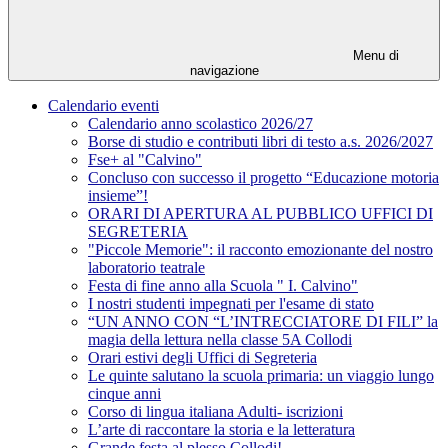
Menu di
navigazione
Calendario eventi
Calendario anno scolastico 2026/27
Borse di studio e contributi libri di testo a.s. 2026/2027
Fse+ al "Calvino"
Concluso con successo il progetto “Educazione motoria
insieme”!
ORARI DI APERTURA AL PUBBLICO UFFICI DI
SEGRETERIA
"Piccole Memorie": il racconto emozionante del nostro
laboratorio teatrale
Festa di fine anno alla Scuola " I. Calvino"
I nostri studenti impegnati per l'esame di stato
“UN ANNO CON “L’INTRECCIATORE DI FILI” la
magia della lettura nella classe 5A Collodi
Orari estivi degli Uffici di Segreteria
Le quinte salutano la scuola primaria: un viaggio lungo
cinque anni
Corso di lingua italiana Adulti- iscrizioni
L’arte di raccontare la storia e la letteratura
Grande festa al plesso Collodi!