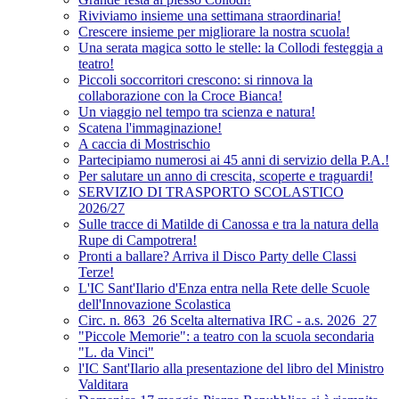
Riviviamo insieme una settimana straordinaria!
Crescere insieme per migliorare la nostra scuola!
Una serata magica sotto le stelle: la Collodi festeggia a
teatro!
Piccoli soccorritori crescono: si rinnova la
collaborazione con la Croce Bianca!
Un viaggio nel tempo tra scienza e natura!
Scatena l'immaginazione!
A caccia di Mostrischio
Partecipiamo numerosi ai 45 anni di servizio della P.A.!
Per salutare un anno di crescita, scoperte e traguardi!
SERVIZIO DI TRASPORTO SCOLASTICO
2026/27
Sulle tracce di Matilde di Canossa e tra la natura della
Rupe di Campotrera!
Pronti a ballare? Arriva il Disco Party delle Classi
Terze!
L'IC Sant'Ilario d'Enza entra nella Rete delle Scuole
dell'Innovazione Scolastica
Circ. n. 863_26 Scelta alternativa IRC - a.s. 2026_27
"Piccole Memorie": a teatro con la scuola secondaria
"L. da Vinci"
l'IC Sant'Ilario alla presentazione del libro del Ministro
Valditara