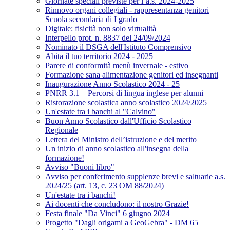
Giornate speciali previste per l’a.s. 2024-2025
Rinnovo organi collegiali - rappresentanza genitori
Scuola secondaria di I grado
Digitale: fisicità non solo virtualità
Interpello prot. n. 8837 del 24/09/2024
Nominato il DSGA dell'Istituto Comprensivo
Abita il tuo territorio 2024 - 2025
Parere di conformità menù invernale - estivo
Formazione sana alimentazione genitori ed insegnanti
Inaugurazione Anno Scolastico 2024 - 25
PNRR 3.1 – Percorsi di lingua inglese per alunni
Ristorazione scolastica anno scolastico 2024/2025
Un'estate tra i banchi al "Calvino"
Buon Anno Scolastico dall'Ufficio Scolastico
Regionale
Lettera del Ministro dell’istruzione e del merito
Un inizio di anno scolastico all'insegna della
formazione!
Avviso "Buoni libro"
Avviso per conferimento supplenze brevi e saltuarie a.s.
2024/25 (art. 13, c. 23 OM 88/2024)
Un'estate tra i banchi!
Ai docenti che concludono: il nostro Grazie!
Festa finale "Da Vinci" 6 giugno 2024
Progetto "Dagli origami a GeoGebra" - DM 65