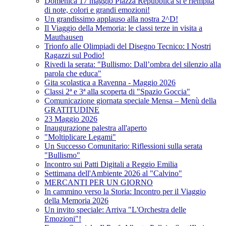
Domenica 17 maggio Piazza Repubblica si è riempita
di note, colori e grandi emozioni!
Un grandissimo applauso alla nostra 2^D!
Il Viaggio della Memoria: le classi terze in visita a
Mauthausen
Trionfo alle Olimpiadi del Disegno Tecnico: I Nostri
Ragazzi sul Podio!
Rivedi la serata: "Bullismo: Dall’ombra del silenzio alla
parola che educa"
Gita scolastica a Ravenna - Maggio 2026
Classi 2ª e 3ª alla scoperta di "Spazio Goccia"
Comunicazione giornata speciale Mensa – Menù della
GRATITUDINE
23 Maggio 2026
Inaugurazione palestra all'aperto
"Moltiplicare Legami"
Un Successo Comunitario: Riflessioni sulla serata
"Bullismo"
Incontro sui Patti Digitali a Reggio Emilia
Settimana dell'Ambiente 2026 al "Calvino"
MERCANTI PER UN GIORNO
In cammino verso la Storia: Incontro per il Viaggio
della Memoria 2026
Un invito speciale: Arriva "L'Orchestra delle
Emozioni"!