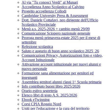
Al via "Tu conosci Verdi" al Munari
Accoglienza Anno Scolastico al Calvino
Progetto accoglienza Collodi
Cambridge University Press & Assessment
Dott. Daniele Cottafavi, neo dirigente dell'Ufficio
Scolastico Provinciale
Menù a.s. 2025-2026 + cambio menù 29/09
Comunicazione Sciopero nazionale generale
Proroga menù primavera-estate 2025 per il mese di
settembre
Refezione scolastica
Saluto e augurio di buon anno scolastico 2025_26
Comunicazioni Privacy, Autorizzazioni foto e video,
Account Istituzionale
Attivazione account istituzionale per nuovi alunni e
nuovo personale
Formazione sana alimentazione per genitori ed
insegnanti
Assemblea genitori alunni classi 1^ Scuola primaria
Info contributo buoni libro 2025/2026
Orario estivo segreteria
Elenco libri di testo A.S. 2025/2026
Ebook eTwinning
Corsi CPIA Reggio Nord
Uniti per l'educazione e la cura del territorio