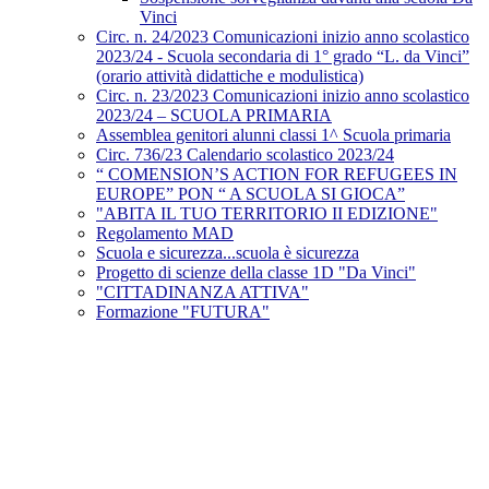
Vinci
Circ. n. 24/2023 Comunicazioni inizio anno scolastico
2023/24 - Scuola secondaria di 1° grado “L. da Vinci”
(orario attività didattiche e modulistica)
Circ. n. 23/2023 Comunicazioni inizio anno scolastico
2023/24 – SCUOLA PRIMARIA
Assemblea genitori alunni classi 1^ Scuola primaria
Circ. 736/23 Calendario scolastico 2023/24
“ COMENSION’S ACTION FOR REFUGEES IN
EUROPE” PON “ A SCUOLA SI GIOCA”
"ABITA IL TUO TERRITORIO II EDIZIONE"
Regolamento MAD
Scuola e sicurezza...scuola è sicurezza
Progetto di scienze della classe 1D "Da Vinci"
"CITTADINANZA ATTIVA"
Formazione "FUTURA"