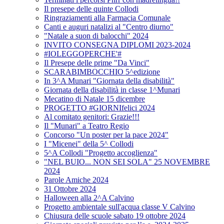
Il presepe delle quinte Collodi
Ringraziamenti alla Farmacia Comunale
Canti e auguri natalizi al "Centro diurno"
"Natale a suon di balocchi" 2024
INVITO CONSEGNA DIPLOMI 2023-2024
#IOLEGGOPERCHE'#
Il Presepe delle prime "Da Vinci"
SCARABIMBOCCHIO 5^edizione
In 3^A Munari "Giornata della disabilità"
Giornata della disabilità in classe 1^Munari
Mecatino di Natale 15 dicembre
PROGETTO #GIORNIfelici 2024
Al comitato genitori: Grazie!!!
Il "Munari" a Teatro Regio
Concorso "Un poster per la pace 2024"
I "Micenei" della 5^ Collodi
5^A Collodi "Progetto accoglienza"
"NEL BUIO... NON SEI SOLA" 25 NOVEMBRE
2024
Parole Amiche 2024
31 Ottobre 2024
Halloween alla 2^A Calvino
Progetto ambientale sull'acqua classe V Calvino
Chiusura delle scuole sabato 19 ottobre 2024