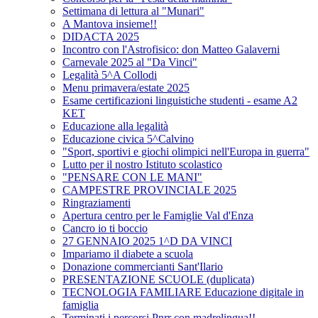
Settimana di lettura al "Munari"
A Mantova insieme!!
DIDACTA 2025
Incontro con l'Astrofisico: don Matteo Galaverni
Carnevale 2025 al "Da Vinci"
Legalità 5^A Collodi
Menu primavera/estate 2025
Esame certificazioni linguistiche studenti - esame A2
KET
Educazione alla legalità
Educazione civica 5^Calvino
"Sport, sportivi e giochi olimpici nell'Europa in guerra"
Lutto per il nostro Istituto scolastico
"PENSARE CON LE MANI"
CAMPESTRE PROVINCIALE 2025
Ringraziamenti
Apertura centro per le Famiglie Val d'Enza
Cancro io ti boccio
27 GENNAIO 2025 1^D DA VINCI
Impariamo il diabete a scuola
Donazione commercianti Sant'Ilario
PRESENTAZIONE SCUOLE (duplicata)
TECNOLOGIA FAMILIARE Educazione digitale in
famiglia
Terminati i percorsi Pnrr con madrelingua!!