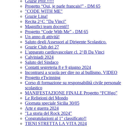
Grazie Prof.!!!!!
Progetto “Oui, je parle français!” - DM 65
"CODE WITH ME"
Grazie Lina!
Recita 2^C "Da Vinci"
Magnifici team docenti!!
Progetto “Code With Me” - DM 65
Un anno di attività!
Saluto degli Assessori al Dirigente Scolastico.
Grazie Club dei 27
L'apparato cardiovascolare cl. 2^B Da Vinci
Calviniadi 2024
Saluto del Sindaco
Contatti segreteria 8 e 9 giugno 2024
Incontrarsi a scuola per dire no al bullismo. VIDEO
Progetto eTwinning
Corso di formazione su responsabilità civile personale
scolastico
MANIFESTAZIONE FINALE Progetto “FCHgo”
Le Religioni del Mondo
Giornata speciale Sicilia 30/05
Arte e guerra 2024
"La storia del Rock 2024"
Congratulazioni al 1° classificato!!
TIENI STRETTA LA VITA 2024