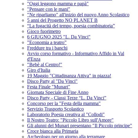
"Oggi leggono mamma e papà"
"Pensare con le mani"
"Ne riparliamo" all'inizio del nuovo Anno Scolastico
5 anni del Progetto NO PLANET B
“La fugacità del tempo, poesia combinatoria”
Gioco fuorimetro
6 GIUGNO 2025 "L. Da Vinci"
”Economia a teatro”
Freddure tra i banchi
Avvio corso formativo - Informativo Affido in Val
d'Enza
"Bebè al Centro!"
Giro d'Italia
19 Maggio "Cittadinanza Attiva" in piazza!
Disco Party al "Da Vinci"
Festa Finale "Munari"
Giornata Speciale di Fine Anno
Disco Party - Classi Terze “L. Da Vinci”
Concorso per la "Festa della mamma"
Servizio Trasporto Scolastico
Laboratorio Poesia creativa al "Collodi"
Il Nostro Teatro: "Piccolo Libro sull'Amore"
Gli alunni del Munari presentano "Il Piccolo principe"
Croce bianca alla Primaria
Archeologo per un giorno alla terramare