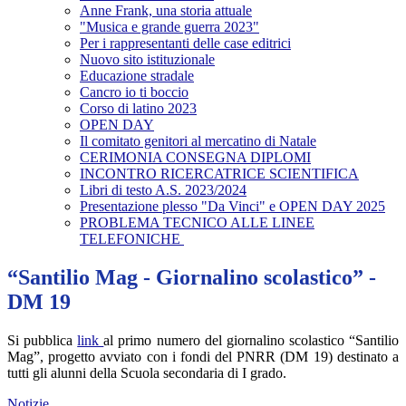
Anne Frank, una storia attuale
"Musica e grande guerra 2023"
Per i rappresentanti delle case editrici
Nuovo sito istituzionale
Educazione stradale
Cancro io ti boccio
Corso di latino 2023
OPEN DAY
Il comitato genitori al mercatino di Natale
CERIMONIA CONSEGNA DIPLOMI
INCONTRO RICERCATRICE SCIENTIFICA
Libri di testo A.S. 2023/2024
Presentazione plesso "Da Vinci" e OPEN DAY 2025
PROBLEMA TECNICO ALLE LINEE
TELEFONICHE
“Santilio Mag - Giornalino scolastico” -
DM 19
Si pubblica
link
al primo numero del giornalino scolastico “Santilio
Mag”, progetto avviato con i fondi del PNRR (DM 19) destinato a
tutti gli alunni della Scuola secondaria di I grado.
Notizie