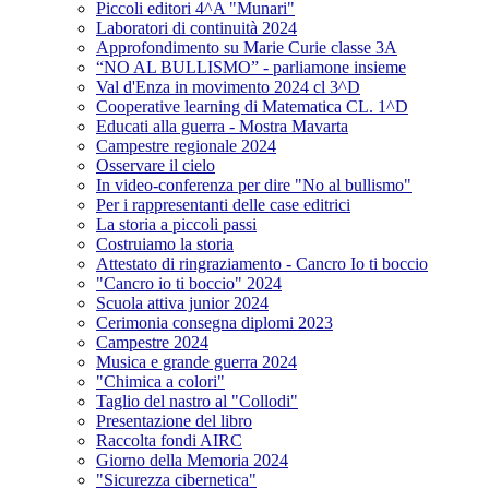
Piccoli editori 4^A "Munari"
Laboratori di continuità 2024
Approfondimento su Marie Curie classe 3A
“NO AL BULLISMO” - parliamone insieme
Val d'Enza in movimento 2024 cl 3^D
Cooperative learning di Matematica CL. 1^D
Educati alla guerra - Mostra Mavarta
Campestre regionale 2024
Osservare il cielo
In video-conferenza per dire "No al bullismo"
Per i rappresentanti delle case editrici
La storia a piccoli passi
Costruiamo la storia
Attestato di ringraziamento - Cancro Io ti boccio
"Cancro io ti boccio" 2024
Scuola attiva junior 2024
Cerimonia consegna diplomi 2023
Campestre 2024
Musica e grande guerra 2024
"Chimica a colori"
Taglio del nastro al "Collodi"
Presentazione del libro
Raccolta fondi AIRC
Giorno della Memoria 2024
"Sicurezza cibernetica"