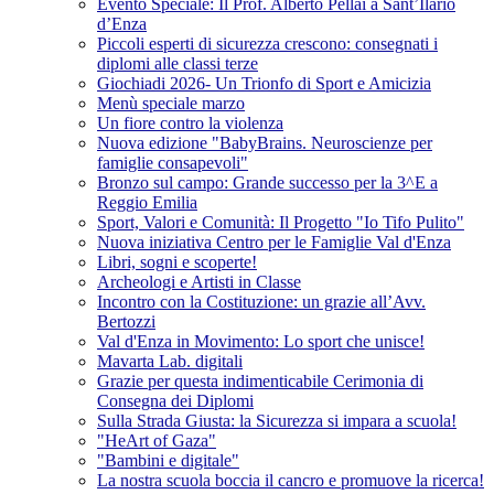
Evento Speciale: Il Prof. Alberto Pellai a Sant’Ilario
d’Enza
Piccoli esperti di sicurezza crescono: consegnati i
diplomi alle classi terze
Giochiadi 2026- Un Trionfo di Sport e Amicizia
Menù speciale marzo
Un fiore contro la violenza
Nuova edizione "BabyBrains. Neuroscienze per
famiglie consapevoli"
Bronzo sul campo: Grande successo per la 3^E a
Reggio Emilia
Sport, Valori e Comunità: Il Progetto "Io Tifo Pulito"
Nuova iniziativa Centro per le Famiglie Val d'Enza
Libri, sogni e scoperte!
Archeologi e Artisti in Classe
Incontro con la Costituzione: un grazie all’Avv.
Bertozzi
Val d'Enza in Movimento: Lo sport che unisce!
Mavarta Lab. digitali
Grazie per questa indimenticabile Cerimonia di
Consegna dei Diplomi
Sulla Strada Giusta: la Sicurezza si impara a scuola!
"HeArt of Gaza"
"Bambini e digitale"
La nostra scuola boccia il cancro e promuove la ricerca!