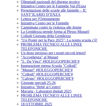
Olimpiadi nazionali del disegno tecnico
Iniziativa Centro per le Famiglie Val d'Enza
Presentazione delle scuole alle famiglie – IC
SANT’ILARIO D’ENZA
Lettera per l'Orientamento
Iniziativa Centro per le Famiglie
Camminata contro la violenza alle donne
La Gentilezza prende forma al Plesso Munari!
Collodi Giornata della Gentilezza
"Un Poster per la Pace 2025": La nostra scuola c'è!
PROBLEMA TECNICO ALLE LINEE
TELEFONICHE
Un dono prezioso per i nostri piccoli lettori!
"Accoglienza" al Munari
"L. Da Vinci" #IOLEGGOPERCHE'#
Inagurazione mensa Scuola "Collodi"
"Munari" #IOLEGGOPERCHE'#
"Collodi" #IOLEGGOPERCHE'#
"Calvino" #IOLEGGOPERCHE'#
Giornate speciali 25-26
Iniziativa "Bebè al Centro!
Mavarta - Laboratori digitali 2025
PROBLEMA TECNICO ALLE LINEE
TELEFONICHE
18 OTTOBRE 2025