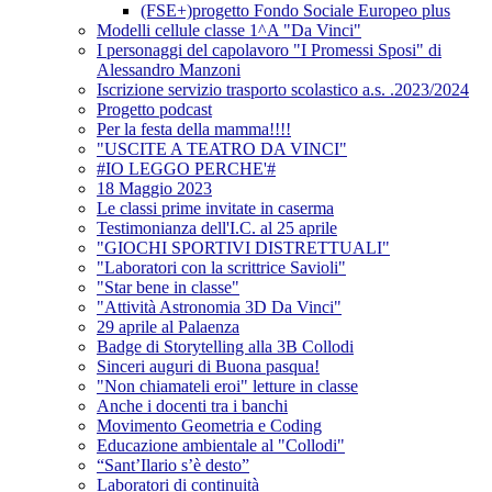
(FSE+)progetto Fondo Sociale Europeo plus
Modelli cellule classe 1^A "Da Vinci"
I personaggi del capolavoro "I Promessi Sposi" di
Alessandro Manzoni
Iscrizione servizio trasporto scolastico a.s. .2023/2024
Progetto podcast
Per la festa della mamma!!!!
"USCITE A TEATRO DA VINCI"
#IO LEGGO PERCHE'#
18 Maggio 2023
Le classi prime invitate in caserma
Testimonianza dell'I.C. al 25 aprile
"GIOCHI SPORTIVI DISTRETTUALI"
"Laboratori con la scrittrice Savioli"
"Star bene in classe"
"Attività Astronomia 3D Da Vinci"
29 aprile al Palaenza
Badge di Storytelling alla 3B Collodi
Sinceri auguri di Buona pasqua!
"Non chiamateli eroi" letture in classe
Anche i docenti tra i banchi
Movimento Geometria e Coding
Educazione ambientale al "Collodi"
“Sant’Ilario s’è desto”
Laboratori di continuità