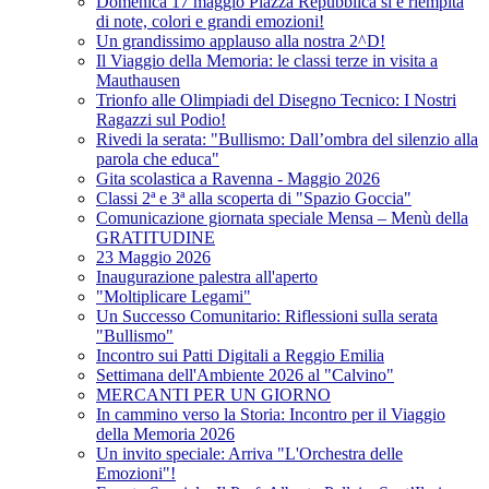
Domenica 17 maggio Piazza Repubblica si è riempita
di note, colori e grandi emozioni!
Un grandissimo applauso alla nostra 2^D!
Il Viaggio della Memoria: le classi terze in visita a
Mauthausen
Trionfo alle Olimpiadi del Disegno Tecnico: I Nostri
Ragazzi sul Podio!
Rivedi la serata: "Bullismo: Dall’ombra del silenzio alla
parola che educa"
Gita scolastica a Ravenna - Maggio 2026
Classi 2ª e 3ª alla scoperta di "Spazio Goccia"
Comunicazione giornata speciale Mensa – Menù della
GRATITUDINE
23 Maggio 2026
Inaugurazione palestra all'aperto
"Moltiplicare Legami"
Un Successo Comunitario: Riflessioni sulla serata
"Bullismo"
Incontro sui Patti Digitali a Reggio Emilia
Settimana dell'Ambiente 2026 al "Calvino"
MERCANTI PER UN GIORNO
In cammino verso la Storia: Incontro per il Viaggio
della Memoria 2026
Un invito speciale: Arriva "L'Orchestra delle
Emozioni"!