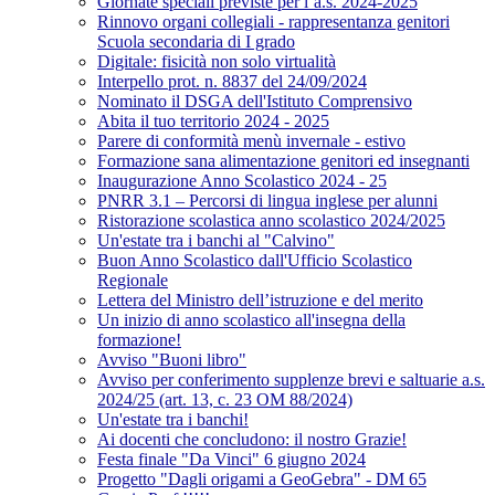
Giornate speciali previste per l’a.s. 2024-2025
Rinnovo organi collegiali - rappresentanza genitori
Scuola secondaria di I grado
Digitale: fisicità non solo virtualità
Interpello prot. n. 8837 del 24/09/2024
Nominato il DSGA dell'Istituto Comprensivo
Abita il tuo territorio 2024 - 2025
Parere di conformità menù invernale - estivo
Formazione sana alimentazione genitori ed insegnanti
Inaugurazione Anno Scolastico 2024 - 25
PNRR 3.1 – Percorsi di lingua inglese per alunni
Ristorazione scolastica anno scolastico 2024/2025
Un'estate tra i banchi al "Calvino"
Buon Anno Scolastico dall'Ufficio Scolastico
Regionale
Lettera del Ministro dell’istruzione e del merito
Un inizio di anno scolastico all'insegna della
formazione!
Avviso "Buoni libro"
Avviso per conferimento supplenze brevi e saltuarie a.s.
2024/25 (art. 13, c. 23 OM 88/2024)
Un'estate tra i banchi!
Ai docenti che concludono: il nostro Grazie!
Festa finale "Da Vinci" 6 giugno 2024
Progetto "Dagli origami a GeoGebra" - DM 65