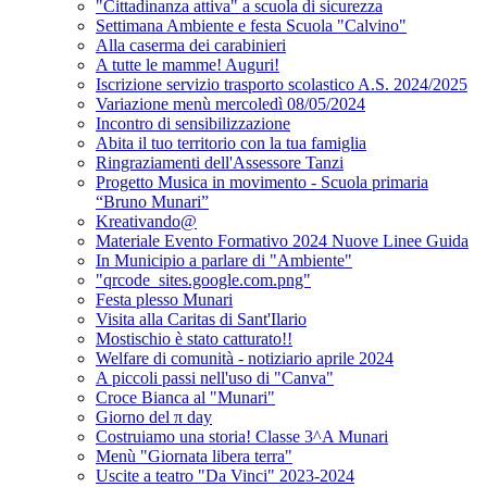
"Cittadinanza attiva" a scuola di sicurezza
Settimana Ambiente e festa Scuola "Calvino"
Alla caserma dei carabinieri
A tutte le mamme! Auguri!
Iscrizione servizio trasporto scolastico A.S. 2024/2025
Variazione menù mercoledì 08/05/2024
Incontro di sensibilizzazione
Abita il tuo territorio con la tua famiglia
Ringraziamenti dell'Assessore Tanzi
Progetto Musica in movimento - Scuola primaria
“Bruno Munari”
Kreativando@
Materiale Evento Formativo 2024 Nuove Linee Guida
In Municipio a parlare di "Ambiente"
"qrcode_sites.google.com.png"
Festa plesso Munari
Visita alla Caritas di Sant'Ilario
Mostischio è stato catturato!!
Welfare di comunità - notiziario aprile 2024
A piccoli passi nell'uso di "Canva"
Croce Bianca al "Munari"
Giorno del π day
Costruiamo una storia! Classe 3^A Munari
Menù "Giornata libera terra"
Uscite a teatro "Da Vinci" 2023-2024