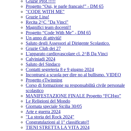
Grazie Prof.!!!!!
Progetto “Oui, je parle français!” - DM 65
"CODE WITH ME"
Grazie Lina!
Recita 2^C "Da Vinci"
Magnifici team docenti!!
Progetto “Code With Me” - DM 65
Un anno di attività!
Saluto degli Assessori al Dirigente Scolastico.
Grazie Club dei 27
L'apparato cardiovascolare cl. 2^B Da Vinci
Calviniadi 2024
Saluto del Sindaco
Contatti segreteria 8 e 9 giugno 2024
Incontrarsi a scuola per dire no al bullismo. VIDEO
Progetto eTwinning
Corso di formazione su responsabilità civile personale
scolastico
MANIFESTAZIONE FINALE Progetto “FCHgo”
Le Religioni del Mondo
Giornata speciale Sicilia 30/05
Arte e guerra 2024
"La storia del Rock 2024"
Congratulazioni al 1° classificato!!
TIENI STRETTA LA VITA 2024