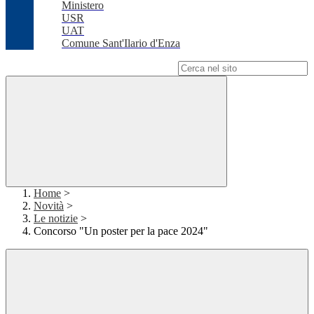
Ministero
USR
UAT
Comune Sant'Ilario d'Enza
Campo di ricerca per le pagine del sito
Home
>
Novità
>
Le notizie
>
Concorso "Un poster per la pace 2024"