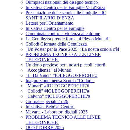
Olimpiadi nazionali del disegno tecnico
Iniziativa Centro per le Famiglie Val d'Enza
Presentazione delle scuole alle famiglie – IC
SANT’ILARIO D’ENZA
Lettera per l'Orientamento
Iniziativa Centro per le Famiglie
Camminata contro la violenza alle donne
La Gentilezza prende forma al Plesso Munari!
Collodi Giornata della Gentilezza
"Un Poster per la Pace 2025": La nostra scuola c'è!
PROBLEMA TECNICO ALLE LINEE
TELEFONICHE
Un dono prezioso per i nostri piccoli lettori!
"Accoglienza" al Munari
"L. Da Vinci" #IOLEGGOPERCHE'#
Inagurazione mensa Scuola "Collodi"
"Munari" #IOLEGGOPERCHE'#
"Collodi" #IOLEGGOPERCHE'#
"Calvino" #IOLEGGOPERCHE'#
Giornate speciali 25-26
Iniziativa "Bebè al Centro!
Mavarta - Laboratori digitali 2025
PROBLEMA TECNICO ALLE LINEE
TELEFONICHE
18 OTTOBRE 2025