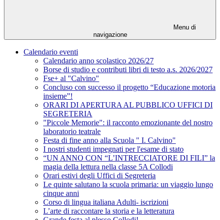
Menu di
navigazione
Calendario eventi
Calendario anno scolastico 2026/27
Borse di studio e contributi libri di testo a.s. 2026/2027
Fse+ al "Calvino"
Concluso con successo il progetto “Educazione motoria
insieme”!
ORARI DI APERTURA AL PUBBLICO UFFICI DI
SEGRETERIA
"Piccole Memorie": il racconto emozionante del nostro
laboratorio teatrale
Festa di fine anno alla Scuola " I. Calvino"
I nostri studenti impegnati per l'esame di stato
“UN ANNO CON “L’INTRECCIATORE DI FILI” la
magia della lettura nella classe 5A Collodi
Orari estivi degli Uffici di Segreteria
Le quinte salutano la scuola primaria: un viaggio lungo
cinque anni
Corso di lingua italiana Adulti- iscrizioni
L’arte di raccontare la storia e la letteratura
Grande festa al plesso Collodi!