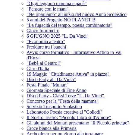
"Oggi leggono mamma e papà"
"Pensare con le mani"
"Ne riparliamo" all'inizio del nuovo Anno Scolastico
5 anni del Progetto NO PLANET B
“La fugacità del tempo, poesia combinatoria”
Gioco fuorimetro
6 GIUGNO 2025 "L. Da Vinci"
”Economia a teatro”
Freddure tra i banchi
Avvio corso formativo - Informativo Affido in Val
d'Enza
"Bebè al Centro!"
Giro d'Italia
19 Maggio "Cittadinanza Attiva" in piazza!
Disco Party al "Da Vinci"
Festa Finale "Munari"
Giornata Speciale di Fine Anno
Disco Party - Classi Terze “L. Da Vinci”
Concorso per la "Festa della mamma"
Servizio Trasporto Scolastico
Laboratorio Poesia creativa al "Collodi"
Il Nostro Teatro: "Piccolo Libro sull'Amore"
Gli alunni del Munari presentano "Il Piccolo principe"
Croce bianca alla Primaria
Archeologo per un giorno alla terramare