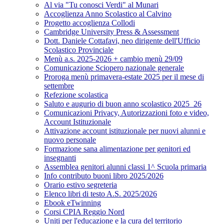
Al via "Tu conosci Verdi" al Munari
Accoglienza Anno Scolastico al Calvino
Progetto accoglienza Collodi
Cambridge University Press & Assessment
Dott. Daniele Cottafavi, neo dirigente dell'Ufficio
Scolastico Provinciale
Menù a.s. 2025-2026 + cambio menù 29/09
Comunicazione Sciopero nazionale generale
Proroga menù primavera-estate 2025 per il mese di
settembre
Refezione scolastica
Saluto e augurio di buon anno scolastico 2025_26
Comunicazioni Privacy, Autorizzazioni foto e video,
Account Istituzionale
Attivazione account istituzionale per nuovi alunni e
nuovo personale
Formazione sana alimentazione per genitori ed
insegnanti
Assemblea genitori alunni classi 1^ Scuola primaria
Info contributo buoni libro 2025/2026
Orario estivo segreteria
Elenco libri di testo A.S. 2025/2026
Ebook eTwinning
Corsi CPIA Reggio Nord
Uniti per l'educazione e la cura del territorio