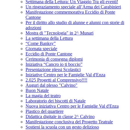
Settimana della Lettura: Un Viaggio Tra gli eventi!
Un ringraziamento speciale all’Arma dei Carabinieri
Manifestazione commemorativa Eccidio di Ponte
Cantone
Per il diritto allo studio di alunne e alunni con storie di
adozioni
Mostra di "Tecnologia" in 2^ Munari
La settimana della Lettura
“Come Banksy”
Giornata speciale
Eccidio di Ponte Cantone
Cerimonia di consegna diplomi
Iniziativa “Cancro io ti boccio”
Presentazione plessi Scolastici
Iniziative Centro per le Famiglie Val d'Enza
2.025 Progetti al Comprensivo!!!!
Auguri dal plesso "Calvino"
Buon Natale
La magia del teatro
Laboratorio dei biscotti di Natale
Nuova iniziativa Centro per le Famiglie Val d'Enza
Plastico del quartiere
Didattica digitale in classe 2^ Calvino
Manifestazione conclusiva del Progetto Teatrale
Sostieni la scuola con un gesto delizioso