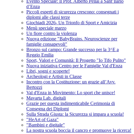
Evento Speciale: Il Prof. Alberto Pellai a Sant’Ilario
d’Enza
Piccoli esperti di sicurezza crescono: consegnati i
diplomi alle classi terze
Giochiadi 2026- Un Trionfo di Sport e Amicizia
Menù speciale marzo
Un fiore contro la violenza
Nuova edizione "BabyBrains. Neuroscienze per
famiglie consapevoli"
Bronzo sul campo: Grande successo per la 3^E a
Reggio Emilia
Sport, Valori e Comunità: Il Progetto "Io Tifo Pulito"
Nuova iniziativa Centro per le Famiglie Val d'Enza
Libri, sogni e scoperte!
Archeologi e Artisti in Classe
Incontro con la Costituzione: un grazie all’Avv.
Bertozzi
Val d'Enza in Movimento: Lo sport che unisce!
Mavarta Lab. digitali
Grazie per questa indimenticabile Cerimonia di
Consegna dei Diplomi
Sulla Strada Giusta: la Sicurezza si impara a scuola!
"HeArt of Gaza"
"Bambini e digitale"
La nostra scuola boccia il cancro e promuove la ricerca!