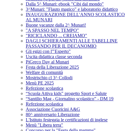
Dalla 5^ Munari: ebook "Cibi dal mondo"
3^Munari: "Flauto magico" e laboratorio didattico
INAUGURAZIONE DELL'ANNO SCOLASTICO
AL MUNARI
Buone vacanze dalla 2^ Munari!
"A SPASSO NEL TEMPO"
"RICICLANDO ... CREIAMO"
DAGLI SCHIERAMENTI ALLE TABELLINE
PASSANDO PER IL DECANOMIO
Gli egizi con l'"Esperto"
Uscita didattica classe seconda
PiGreco Day al Munari
Festa della Liberazione 2025
Welfare di comunità
Mostrischio cl 3^ Collodi
Menù PE 2025
Refezione scolastica
“Scuola Attiva kids" progetto Sport e Salute
“Santilio Mag - Giornalino scolastico” - DM 19
Refezione scolastica
Associazione Cuoricini A&G
80^ anniversario Liberazione
L'Istituto festeggia le certificazioni di inglese
Menù "Libera terra"
Concorso per la "Festa della mamma"