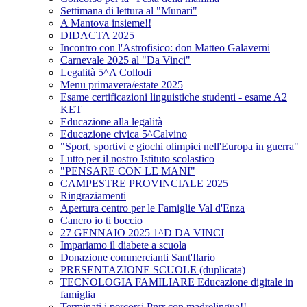
Settimana di lettura al "Munari"
A Mantova insieme!!
DIDACTA 2025
Incontro con l'Astrofisico: don Matteo Galaverni
Carnevale 2025 al "Da Vinci"
Legalità 5^A Collodi
Menu primavera/estate 2025
Esame certificazioni linguistiche studenti - esame A2
KET
Educazione alla legalità
Educazione civica 5^Calvino
"Sport, sportivi e giochi olimpici nell'Europa in guerra"
Lutto per il nostro Istituto scolastico
"PENSARE CON LE MANI"
CAMPESTRE PROVINCIALE 2025
Ringraziamenti
Apertura centro per le Famiglie Val d'Enza
Cancro io ti boccio
27 GENNAIO 2025 1^D DA VINCI
Impariamo il diabete a scuola
Donazione commercianti Sant'Ilario
PRESENTAZIONE SCUOLE (duplicata)
TECNOLOGIA FAMILIARE Educazione digitale in
famiglia
Terminati i percorsi Pnrr con madrelingua!!