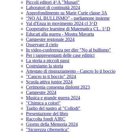
Piccoli editori 4^A "Munari"
Laboratori di continuità 2024
Approfondimento su Marie Curie classe 3A
“NO AL BULLISMO” - parliamone insieme
Val d'Enza in movimento 2024 cl 3^D
Cooperative learning di Matematica CL. 1^D
Educati alla guerra - Mostra Mavarta
Campestre regionale 2024
Osservare il cielo
In video-conferenza per dire "No al bullismo"
Per i rappresentanti delle case editrici
La storia a piccoli passi
Costruiamo la storia
Attestato di ringraziamento - Cancro Io ti boccio
"Cancro io ti boccio" 2024
Scuola attiva junior 2024
Cerimonia consegna diplomi 2023
Campestre 2024
Musica e grande guerra 2024
"Chimica a colori"
Taglio del nastro al "Collodi"
Presentazione del libro
Raccolta fondi AIRC
Giorno della Memoria 2024
"Sicurezza cibernetica"