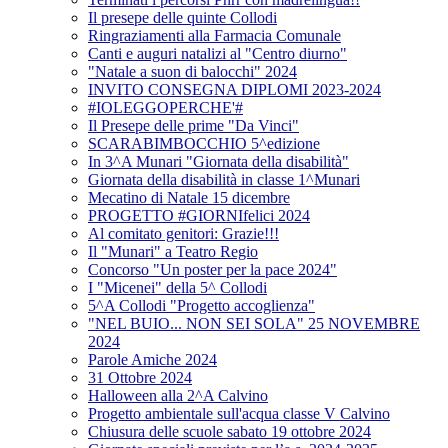
Il presepe delle quinte Collodi
Ringraziamenti alla Farmacia Comunale
Canti e auguri natalizi al "Centro diurno"
"Natale a suon di balocchi" 2024
INVITO CONSEGNA DIPLOMI 2023-2024
#IOLEGGOPERCHE'#
Il Presepe delle prime "Da Vinci"
SCARABIMBOCCHIO 5^edizione
In 3^A Munari "Giornata della disabilità"
Giornata della disabilità in classe 1^Munari
Mecatino di Natale 15 dicembre
PROGETTO #GIORNIfelici 2024
Al comitato genitori: Grazie!!!
Il "Munari" a Teatro Regio
Concorso "Un poster per la pace 2024"
I "Micenei" della 5^ Collodi
5^A Collodi "Progetto accoglienza"
"NEL BUIO... NON SEI SOLA" 25 NOVEMBRE
2024
Parole Amiche 2024
31 Ottobre 2024
Halloween alla 2^A Calvino
Progetto ambientale sull'acqua classe V Calvino
Chiusura delle scuole sabato 19 ottobre 2024