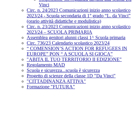
Vinci
Circ. n. 24/2023 Comunicazioni inizio anno scolastico
2023/24 - Scuola secondaria di 1° grado “L. da Vinci”
(orario attività didattiche e modulistica)
Circ. n. 23/2023 Comunicazioni inizio anno scolastico
2023/24 – SCUOLA PRIMARIA
Assemblea genitori alunni classi 1^ Scuola primaria
Circ. 736/23 Calendario scolastico 2023/24
“ COMENSION’S ACTION FOR REFUGEES IN
EUROPE” PON “ A SCUOLA SI GIOCA”
"ABITA IL TUO TERRITORIO II EDIZIONE"
Regolamento MAD
Scuola e sicurezza...scuola è sicurezza
Progetto di scienze della classe 1D "Da Vinci"
"CITTADINANZA ATTIVA"
Formazione "FUTURA"