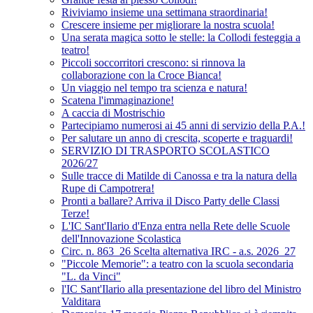
Riviviamo insieme una settimana straordinaria!
Crescere insieme per migliorare la nostra scuola!
Una serata magica sotto le stelle: la Collodi festeggia a
teatro!
Piccoli soccorritori crescono: si rinnova la
collaborazione con la Croce Bianca!
Un viaggio nel tempo tra scienza e natura!
Scatena l'immaginazione!
A caccia di Mostrischio
Partecipiamo numerosi ai 45 anni di servizio della P.A.!
Per salutare un anno di crescita, scoperte e traguardi!
SERVIZIO DI TRASPORTO SCOLASTICO
2026/27
Sulle tracce di Matilde di Canossa e tra la natura della
Rupe di Campotrera!
Pronti a ballare? Arriva il Disco Party delle Classi
Terze!
L'IC Sant'Ilario d'Enza entra nella Rete delle Scuole
dell'Innovazione Scolastica
Circ. n. 863_26 Scelta alternativa IRC - a.s. 2026_27
"Piccole Memorie": a teatro con la scuola secondaria
"L. da Vinci"
l'IC Sant'Ilario alla presentazione del libro del Ministro
Valditara