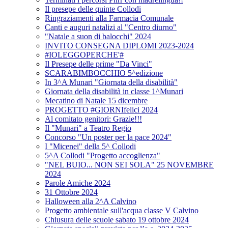
Il presepe delle quinte Collodi
Ringraziamenti alla Farmacia Comunale
Canti e auguri natalizi al "Centro diurno"
"Natale a suon di balocchi" 2024
INVITO CONSEGNA DIPLOMI 2023-2024
#IOLEGGOPERCHE'#
Il Presepe delle prime "Da Vinci"
SCARABIMBOCCHIO 5^edizione
In 3^A Munari "Giornata della disabilità"
Giornata della disabilità in classe 1^Munari
Mecatino di Natale 15 dicembre
PROGETTO #GIORNIfelici 2024
Al comitato genitori: Grazie!!!
Il "Munari" a Teatro Regio
Concorso "Un poster per la pace 2024"
I "Micenei" della 5^ Collodi
5^A Collodi "Progetto accoglienza"
"NEL BUIO... NON SEI SOLA" 25 NOVEMBRE
2024
Parole Amiche 2024
31 Ottobre 2024
Halloween alla 2^A Calvino
Progetto ambientale sull'acqua classe V Calvino
Chiusura delle scuole sabato 19 ottobre 2024