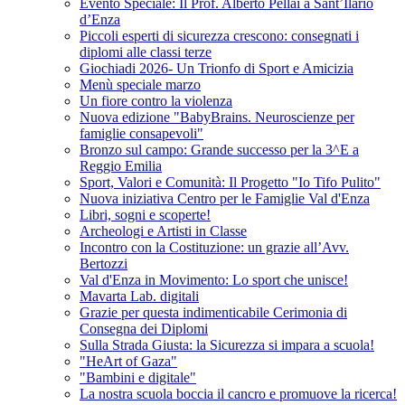
Evento Speciale: Il Prof. Alberto Pellai a Sant’Ilario
d’Enza
Piccoli esperti di sicurezza crescono: consegnati i
diplomi alle classi terze
Giochiadi 2026- Un Trionfo di Sport e Amicizia
Menù speciale marzo
Un fiore contro la violenza
Nuova edizione "BabyBrains. Neuroscienze per
famiglie consapevoli"
Bronzo sul campo: Grande successo per la 3^E a
Reggio Emilia
Sport, Valori e Comunità: Il Progetto "Io Tifo Pulito"
Nuova iniziativa Centro per le Famiglie Val d'Enza
Libri, sogni e scoperte!
Archeologi e Artisti in Classe
Incontro con la Costituzione: un grazie all’Avv.
Bertozzi
Val d'Enza in Movimento: Lo sport che unisce!
Mavarta Lab. digitali
Grazie per questa indimenticabile Cerimonia di
Consegna dei Diplomi
Sulla Strada Giusta: la Sicurezza si impara a scuola!
"HeArt of Gaza"
"Bambini e digitale"
La nostra scuola boccia il cancro e promuove la ricerca!