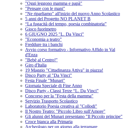
"Oggi leggono mamma e papà"
"Pensare con le mani"
"Ne riparliamo" all'inizio del nuovo Anno Scolastico
5 anni del Progetto NO PLANET B
“La fugacità del tempo, poesia combinatoria”
Gioco fuorimetro
6 GIUGNO 2025 "L. Da Vinci"
”Economia a teatro”
Freddure tra i banchi
Avvio corso formativo - Informativo Affido in Val
d'Enza
"Bebè al Centro!"
Giro d'Italia
19 Maggio "Cittadinanza Attiva" in piazza!
Disco Party al "Da Vinci"
Festa Finale "Munari"
Giornata Speciale di Fine Anno
Disco Party - Classi Terze “L. Da Vinci”
Concorso per la "Festa della mamma"
Servizio Trasporto Scolastico
Laboratorio Poesia creativa al "Collodi"
Il Nostro Teatro: "Piccolo Libro sull'Amore"
Gli alunni del Munari presentano "Il Piccolo principe"
Croce bianca alla Primaria
Archeologo per un giorno alla terramare