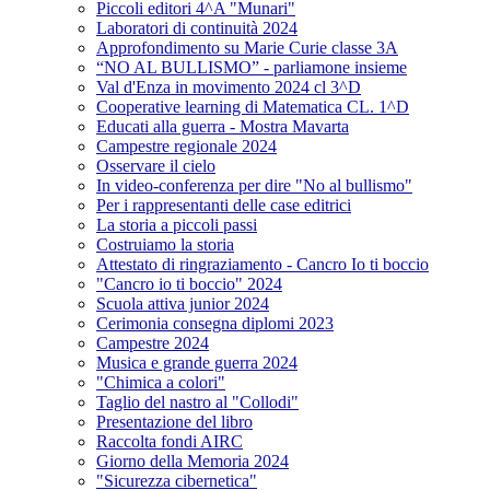
Piccoli editori 4^A "Munari"
Laboratori di continuità 2024
Approfondimento su Marie Curie classe 3A
“NO AL BULLISMO” - parliamone insieme
Val d'Enza in movimento 2024 cl 3^D
Cooperative learning di Matematica CL. 1^D
Educati alla guerra - Mostra Mavarta
Campestre regionale 2024
Osservare il cielo
In video-conferenza per dire "No al bullismo"
Per i rappresentanti delle case editrici
La storia a piccoli passi
Costruiamo la storia
Attestato di ringraziamento - Cancro Io ti boccio
"Cancro io ti boccio" 2024
Scuola attiva junior 2024
Cerimonia consegna diplomi 2023
Campestre 2024
Musica e grande guerra 2024
"Chimica a colori"
Taglio del nastro al "Collodi"
Presentazione del libro
Raccolta fondi AIRC
Giorno della Memoria 2024
"Sicurezza cibernetica"