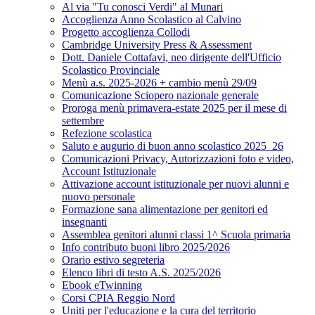
Al via "Tu conosci Verdi" al Munari
Accoglienza Anno Scolastico al Calvino
Progetto accoglienza Collodi
Cambridge University Press & Assessment
Dott. Daniele Cottafavi, neo dirigente dell'Ufficio
Scolastico Provinciale
Menù a.s. 2025-2026 + cambio menù 29/09
Comunicazione Sciopero nazionale generale
Proroga menù primavera-estate 2025 per il mese di
settembre
Refezione scolastica
Saluto e augurio di buon anno scolastico 2025_26
Comunicazioni Privacy, Autorizzazioni foto e video,
Account Istituzionale
Attivazione account istituzionale per nuovi alunni e
nuovo personale
Formazione sana alimentazione per genitori ed
insegnanti
Assemblea genitori alunni classi 1^ Scuola primaria
Info contributo buoni libro 2025/2026
Orario estivo segreteria
Elenco libri di testo A.S. 2025/2026
Ebook eTwinning
Corsi CPIA Reggio Nord
Uniti per l'educazione e la cura del territorio