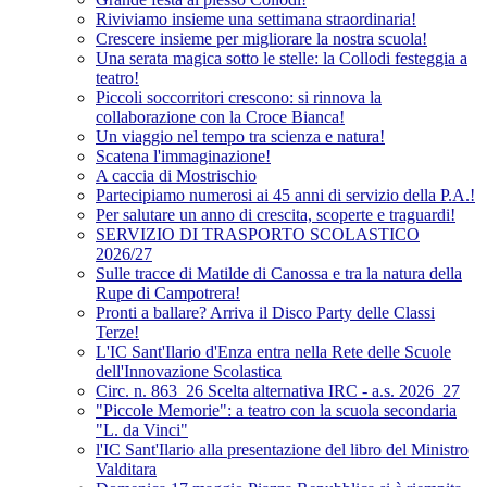
Riviviamo insieme una settimana straordinaria!
Crescere insieme per migliorare la nostra scuola!
Una serata magica sotto le stelle: la Collodi festeggia a
teatro!
Piccoli soccorritori crescono: si rinnova la
collaborazione con la Croce Bianca!
Un viaggio nel tempo tra scienza e natura!
Scatena l'immaginazione!
A caccia di Mostrischio
Partecipiamo numerosi ai 45 anni di servizio della P.A.!
Per salutare un anno di crescita, scoperte e traguardi!
SERVIZIO DI TRASPORTO SCOLASTICO
2026/27
Sulle tracce di Matilde di Canossa e tra la natura della
Rupe di Campotrera!
Pronti a ballare? Arriva il Disco Party delle Classi
Terze!
L'IC Sant'Ilario d'Enza entra nella Rete delle Scuole
dell'Innovazione Scolastica
Circ. n. 863_26 Scelta alternativa IRC - a.s. 2026_27
"Piccole Memorie": a teatro con la scuola secondaria
"L. da Vinci"
l'IC Sant'Ilario alla presentazione del libro del Ministro
Valditara