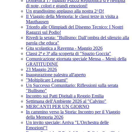
Domenica 17 maggio Piazza Repubblica si è riempita
di note, colori e grandi emozioni!
Un grandissimo applauso alla nostra 2^D!
Il Viaggio della Memoria: le classi terze in visita a
Mauthausen
Trionfo alle Olimpiadi del Disegno Tecnico: I Nostri
Ragazzi sul Podio!
Rivedi la serata: "Bullismo: Dall’ombra del silenzio alla
parola che educa"
Gita scolastica a Ravenna - Maggio 2026
Classi 2ª e 3ª alla scoperta di "Spazio Goccia"
Comunicazione giornata speciale Mensa – Menù della
GRATITUDINE
23 Maggio 2026
Inaugurazione palestra all'aperto
"Moltiplicare Legami"
Un Successo Comunitario: Riflessioni sulla serata
"Bullismo"
Incontro sui Patti Digitali a Reggio Emilia
Settimana dell'Ambiente 2026 al "Calvino"
MERCANTI PER UN GIORNO
In cammino verso la Storia: Incontro per il Viaggio
della Memoria 2026
Un invito speciale: Arriva "L'Orchestra delle
Emozioni"!