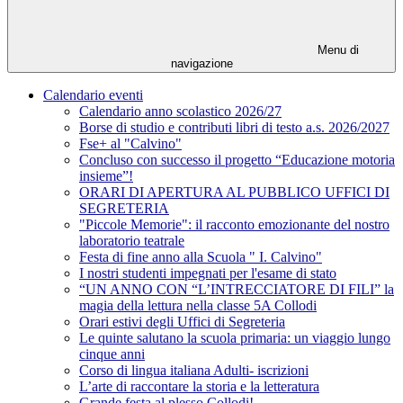
Menu di
navigazione
Calendario eventi
Calendario anno scolastico 2026/27
Borse di studio e contributi libri di testo a.s. 2026/2027
Fse+ al "Calvino"
Concluso con successo il progetto “Educazione motoria
insieme”!
ORARI DI APERTURA AL PUBBLICO UFFICI DI
SEGRETERIA
"Piccole Memorie": il racconto emozionante del nostro
laboratorio teatrale
Festa di fine anno alla Scuola " I. Calvino"
I nostri studenti impegnati per l'esame di stato
“UN ANNO CON “L’INTRECCIATORE DI FILI” la
magia della lettura nella classe 5A Collodi
Orari estivi degli Uffici di Segreteria
Le quinte salutano la scuola primaria: un viaggio lungo
cinque anni
Corso di lingua italiana Adulti- iscrizioni
L’arte di raccontare la storia e la letteratura
Grande festa al plesso Collodi!