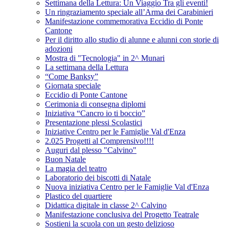
Settimana della Lettura: Un Viaggio Tra gli eventi!
Un ringraziamento speciale all’Arma dei Carabinieri
Manifestazione commemorativa Eccidio di Ponte
Cantone
Per il diritto allo studio di alunne e alunni con storie di
adozioni
Mostra di "Tecnologia" in 2^ Munari
La settimana della Lettura
“Come Banksy”
Giornata speciale
Eccidio di Ponte Cantone
Cerimonia di consegna diplomi
Iniziativa “Cancro io ti boccio”
Presentazione plessi Scolastici
Iniziative Centro per le Famiglie Val d'Enza
2.025 Progetti al Comprensivo!!!!
Auguri dal plesso "Calvino"
Buon Natale
La magia del teatro
Laboratorio dei biscotti di Natale
Nuova iniziativa Centro per le Famiglie Val d'Enza
Plastico del quartiere
Didattica digitale in classe 2^ Calvino
Manifestazione conclusiva del Progetto Teatrale
Sostieni la scuola con un gesto delizioso