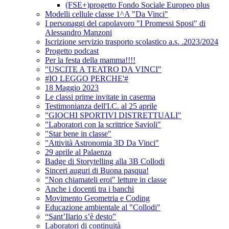
(FSE+)progetto Fondo Sociale Europeo plus
Modelli cellule classe 1^A "Da Vinci"
I personaggi del capolavoro "I Promessi Sposi" di
Alessandro Manzoni
Iscrizione servizio trasporto scolastico a.s. .2023/2024
Progetto podcast
Per la festa della mamma!!!!
"USCITE A TEATRO DA VINCI"
#IO LEGGO PERCHE'#
18 Maggio 2023
Le classi prime invitate in caserma
Testimonianza dell'I.C. al 25 aprile
"GIOCHI SPORTIVI DISTRETTUALI"
"Laboratori con la scrittrice Savioli"
"Star bene in classe"
"Attività Astronomia 3D Da Vinci"
29 aprile al Palaenza
Badge di Storytelling alla 3B Collodi
Sinceri auguri di Buona pasqua!
"Non chiamateli eroi" letture in classe
Anche i docenti tra i banchi
Movimento Geometria e Coding
Educazione ambientale al "Collodi"
“Sant’Ilario s’è desto”
Laboratori di continuità