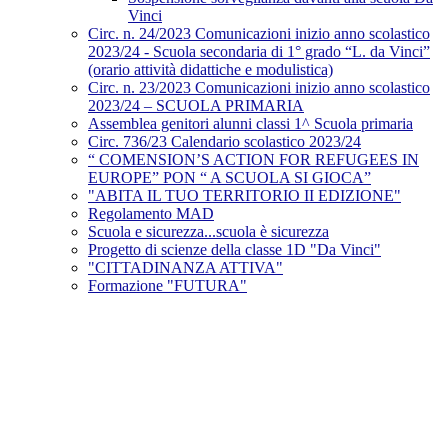
Vinci
Circ. n. 24/2023 Comunicazioni inizio anno scolastico
2023/24 - Scuola secondaria di 1° grado “L. da Vinci”
(orario attività didattiche e modulistica)
Circ. n. 23/2023 Comunicazioni inizio anno scolastico
2023/24 – SCUOLA PRIMARIA
Assemblea genitori alunni classi 1^ Scuola primaria
Circ. 736/23 Calendario scolastico 2023/24
“ COMENSION’S ACTION FOR REFUGEES IN
EUROPE” PON “ A SCUOLA SI GIOCA”
"ABITA IL TUO TERRITORIO II EDIZIONE"
Regolamento MAD
Scuola e sicurezza...scuola è sicurezza
Progetto di scienze della classe 1D "Da Vinci"
"CITTADINANZA ATTIVA"
Formazione "FUTURA"