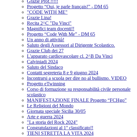
Grazie Prof.!!!!!
Progetto “Oui, je parle français!” - DM 65
"CODE WITH ME"
Grazie Lina!
Recita 2^C "Da Vinci"
Magnifici team docenti!!
Progetto “Code With Me” - DM 65
Un anno di attività!
Saluto degli Assessori al Dirigente Scolastico.
Grazie Club dei 27
L'apparato cardiovascolare cl. 2^B Da Vinci
Calviniadi 2024
Saluto del Sindaco
Contatti segreteria 8 e 9 giugno 2024
Incontrarsi a scuola per dire no al bullismo. VIDEO
Progetto eTwinning
Corso di formazione su responsabilità civile personale
scolastico
MANIFESTAZIONE FINALE Progetto “FCHgo”
Le Religioni del Mondo
Giornata speciale Sicilia 30/05
Arte e guerra 2024
"La storia del Rock 2024"
Congratulazioni al 1° classificato!!
TIENI STRETTA LA VITA 2024