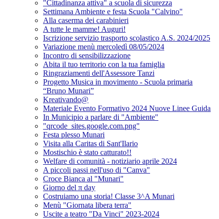
"Cittadinanza attiva" a scuola di sicurezza
Settimana Ambiente e festa Scuola "Calvino"
Alla caserma dei carabinieri
A tutte le mamme! Auguri!
Iscrizione servizio trasporto scolastico A.S. 2024/2025
Variazione menù mercoledì 08/05/2024
Incontro di sensibilizzazione
Abita il tuo territorio con la tua famiglia
Ringraziamenti dell'Assessore Tanzi
Progetto Musica in movimento - Scuola primaria
“Bruno Munari”
Kreativando@
Materiale Evento Formativo 2024 Nuove Linee Guida
In Municipio a parlare di "Ambiente"
"qrcode_sites.google.com.png"
Festa plesso Munari
Visita alla Caritas di Sant'Ilario
Mostischio è stato catturato!!
Welfare di comunità - notiziario aprile 2024
A piccoli passi nell'uso di "Canva"
Croce Bianca al "Munari"
Giorno del π day
Costruiamo una storia! Classe 3^A Munari
Menù "Giornata libera terra"
Uscite a teatro "Da Vinci" 2023-2024