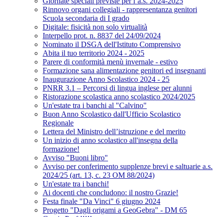
Giornate speciali previste per l’a.s. 2024-2025
Rinnovo organi collegiali - rappresentanza genitori
Scuola secondaria di I grado
Digitale: fisicità non solo virtualità
Interpello prot. n. 8837 del 24/09/2024
Nominato il DSGA dell'Istituto Comprensivo
Abita il tuo territorio 2024 - 2025
Parere di conformità menù invernale - estivo
Formazione sana alimentazione genitori ed insegnanti
Inaugurazione Anno Scolastico 2024 - 25
PNRR 3.1 – Percorsi di lingua inglese per alunni
Ristorazione scolastica anno scolastico 2024/2025
Un'estate tra i banchi al "Calvino"
Buon Anno Scolastico dall'Ufficio Scolastico
Regionale
Lettera del Ministro dell’istruzione e del merito
Un inizio di anno scolastico all'insegna della
formazione!
Avviso "Buoni libro"
Avviso per conferimento supplenze brevi e saltuarie a.s.
2024/25 (art. 13, c. 23 OM 88/2024)
Un'estate tra i banchi!
Ai docenti che concludono: il nostro Grazie!
Festa finale "Da Vinci" 6 giugno 2024
Progetto "Dagli origami a GeoGebra" - DM 65