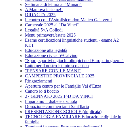
Settimana di lettura al "Munari"
A Mantova insieme!!
DIDACTA 2025
Incontro con l'Astrofisico: don Matteo Galaverni
Carnevale 2025 al "Da Vinci"
Legalità 5^A Collodi
Menu primavera/estate 2025
Esame certificazioni linguistiche studenti - esame A2
KET
Educazione alla legalità
Educazione civica 5^Calvino
"Sport, sportivi e giochi olimpici nell'Europa in guerra"
Lutto per il nostro Istituto scolastico
"PENSARE CON LE MANI"
CAMPESTRE PROVINCIALE 2025
Ringraziamenti
Apertura centro per le Famiglie Val d'Enza
Cancro io ti boccio
27 GENNAIO 2025 1^D DA VINCI
Impariamo il diabete a scuola
Donazione commercianti Sant'Ilario
PRESENTAZIONE SCUOLE (duplicata)
TECNOLOGIA FAMILIARE Educazione digitale in
famiglia
Terminati i percorsi Pnrr con madrelingua!!