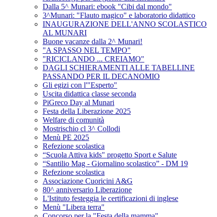
Dalla 5^ Munari: ebook "Cibi dal mondo"
3^Munari: "Flauto magico" e laboratorio didattico
INAUGURAZIONE DELL'ANNO SCOLASTICO
AL MUNARI
Buone vacanze dalla 2^ Munari!
"A SPASSO NEL TEMPO"
"RICICLANDO ... CREIAMO"
DAGLI SCHIERAMENTI ALLE TABELLINE
PASSANDO PER IL DECANOMIO
Gli egizi con l'"Esperto"
Uscita didattica classe seconda
PiGreco Day al Munari
Festa della Liberazione 2025
Welfare di comunità
Mostrischio cl 3^ Collodi
Menù PE 2025
Refezione scolastica
“Scuola Attiva kids" progetto Sport e Salute
“Santilio Mag - Giornalino scolastico” - DM 19
Refezione scolastica
Associazione Cuoricini A&G
80^ anniversario Liberazione
L'Istituto festeggia le certificazioni di inglese
Menù "Libera terra"
Concorso per la "Festa della mamma"