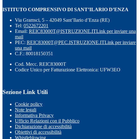
ISTITUTO COMPRENSIVO DI SANT’ILARIO D’ENZA
Via Gramsci, 5 – 42049 Sant’Ilario d’Enza (RE)
Tel:
0522672201
Email:
REIC83000T@ISTRUZIONE.IT
Link per inviare una
mail
PEC:
REIC83000T@PEC.ISTRUZIONE.IT
Link per inviare
una mail
C.F.: 80018150351
Cod. Mecc. REIC83000T
Codice Unico per Fatturazione Elettronica: UFW3EO
Sezione Link Utili
Cookie policy
Note legali
Informativa Privacy
Ufficio Relazioni con il Pubblico
Dichiarazione di accessibilità
Obiettivi di accessibilità
Whistleblowing