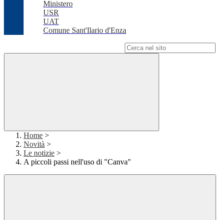
Ministero
USR
UAT
Comune Sant'Ilario d'Enza
Campo di ricerca per le pagine del sito
Home
>
Novità
>
Le notizie
>
A piccoli passi nell'uso di "Canva"