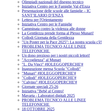
Olimpiadi nazionali del disegno tecnico
Iniziativa Centro per le Famiglie Val d'Enza
Presentazione delle scuole alle famiglie – IC
SANT’ILARIO D’ENZA
Lettera per l'Orientamento
Iniziativa Centro per le Famiglie
Camminata contro la violenza alle donne
La Gentilezza prende forma al Plesso Munari!
Collodi Giornata della Gentilezza
"Un Poster per la Pace 2025": La nostra scuola c'è!
PROBLEMA TECNICO ALLE LINEE
TELEFONICHE
Un dono prezioso per i nostri piccoli lettori!
"Accoglienza" al Munari
"L. Da Vinci" #IOLEGGOPERCHE'#
Inagurazione mensa Scuola "Collodi"
"Munari" #IOLEGGOPERCHE'#
"Collodi" #IOLEGGOPERCHE'#
"Calvino" #IOLEGGOPERCHE'#
Giornate speciali 25-26
Iniziativa "Bebè al Centro!
Mavarta - Laboratori digitali 2025
PROBLEMA TECNICO ALLE LINEE
TELEFONICHE
18 OTTOBRE 2025