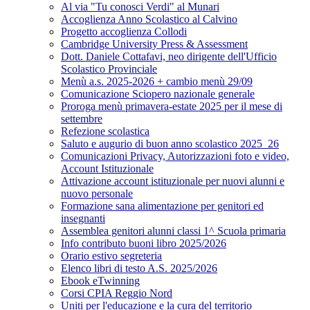
Al via "Tu conosci Verdi" al Munari
Accoglienza Anno Scolastico al Calvino
Progetto accoglienza Collodi
Cambridge University Press & Assessment
Dott. Daniele Cottafavi, neo dirigente dell'Ufficio
Scolastico Provinciale
Menù a.s. 2025-2026 + cambio menù 29/09
Comunicazione Sciopero nazionale generale
Proroga menù primavera-estate 2025 per il mese di
settembre
Refezione scolastica
Saluto e augurio di buon anno scolastico 2025_26
Comunicazioni Privacy, Autorizzazioni foto e video,
Account Istituzionale
Attivazione account istituzionale per nuovi alunni e
nuovo personale
Formazione sana alimentazione per genitori ed
insegnanti
Assemblea genitori alunni classi 1^ Scuola primaria
Info contributo buoni libro 2025/2026
Orario estivo segreteria
Elenco libri di testo A.S. 2025/2026
Ebook eTwinning
Corsi CPIA Reggio Nord
Uniti per l'educazione e la cura del territorio