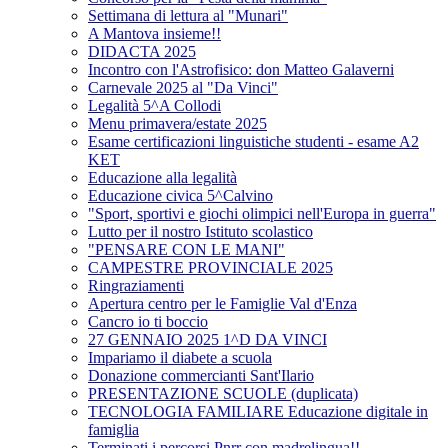
Settimana di lettura al "Munari"
A Mantova insieme!!
DIDACTA 2025
Incontro con l'Astrofisico: don Matteo Galaverni
Carnevale 2025 al "Da Vinci"
Legalità 5^A Collodi
Menu primavera/estate 2025
Esame certificazioni linguistiche studenti - esame A2
KET
Educazione alla legalità
Educazione civica 5^Calvino
"Sport, sportivi e giochi olimpici nell'Europa in guerra"
Lutto per il nostro Istituto scolastico
"PENSARE CON LE MANI"
CAMPESTRE PROVINCIALE 2025
Ringraziamenti
Apertura centro per le Famiglie Val d'Enza
Cancro io ti boccio
27 GENNAIO 2025 1^D DA VINCI
Impariamo il diabete a scuola
Donazione commercianti Sant'Ilario
PRESENTAZIONE SCUOLE (duplicata)
TECNOLOGIA FAMILIARE Educazione digitale in
famiglia
Terminati i percorsi Pnrr con madrelingua!!