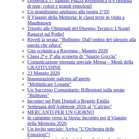
Domenica 17 maggio Piazza Repubblica si è riempita
di note, colori e grandi emozioni!
Un grandissimo applauso alla nostra 2^D!
Il Viaggio della Memoria: le classi terze in visita a
Mauthausen
Trionfo alle Olimpiadi del Disegno Tecnico: I Nostri
Ragazzi sul Podio!
Rivedi la serata: "Bullismo: Dall’ombra del silenzio alla
parola che educa"
Gita scolastica a Ravenna - Maggio 2026
Classi 2ª e 3ª alla scoperta di "Spazio Goccia"
Comunicazione giornata speciale Mensa – Menù della
GRATITUDINE
23 Maggio 2026
Inaugurazione palestra all'aperto
"Moltiplicare Legami"
Un Successo Comunitario: Riflessioni sulla serata
"Bullismo"
Incontro sui Patti Digitali a Reggio Emilia
Settimana dell'Ambiente 2026 al "Calvino"
MERCANTI PER UN GIORNO
In cammino verso la Storia: Incontro per il Viaggio
della Memoria 2026
Un invito speciale: Arriva "L'Orchestra delle
Emozioni"!