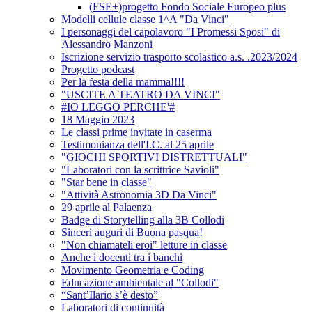
(FSE+)progetto Fondo Sociale Europeo plus
Modelli cellule classe 1^A "Da Vinci"
I personaggi del capolavoro "I Promessi Sposi" di
Alessandro Manzoni
Iscrizione servizio trasporto scolastico a.s. .2023/2024
Progetto podcast
Per la festa della mamma!!!!
"USCITE A TEATRO DA VINCI"
#IO LEGGO PERCHE'#
18 Maggio 2023
Le classi prime invitate in caserma
Testimonianza dell'I.C. al 25 aprile
"GIOCHI SPORTIVI DISTRETTUALI"
"Laboratori con la scrittrice Savioli"
"Star bene in classe"
"Attività Astronomia 3D Da Vinci"
29 aprile al Palaenza
Badge di Storytelling alla 3B Collodi
Sinceri auguri di Buona pasqua!
"Non chiamateli eroi" letture in classe
Anche i docenti tra i banchi
Movimento Geometria e Coding
Educazione ambientale al "Collodi"
“Sant’Ilario s’è desto”
Laboratori di continuità