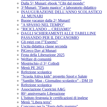
Dalla 5^ Munari: ebook "Cibi dal mondo"
3^Munari: "Flauto magico" e laboratorio didattico
INAUGURAZIONE DELL'ANNO SCOLASTICO
AL MUNARI
Buone vacanze dalla 2^ Munari!
"A SPASSO NEL TEMPO"
"RICICLANDO ... CREIAMO"
DAGLI SCHIERAMENTI ALLE TABELLINE
PASSANDO PER IL DECANOMIO
Gli egizi con l'"Esperto"
Uscita didattica classe seconda
PiGreco Day al Munari
Festa della Liberazione 2025
Welfare di comunità
Mostrischio cl 3^ Collodi
Menù PE 2025
Refezione scolastica
“Scuola Attiva kids" progetto Sport e Salute
“Santilio Mag - Giornalino scolastico” - DM 19
Refezione scolastica
Associazione Cuoricini A&G
80^ anniversario Liberazione
L'Istituto festeggia le certificazioni di inglese
Menù "Libera terra"
Concorso per la "Festa della mamma"