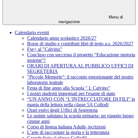
Menu di
navigazione
Calendario eventi
Calendario anno scolastico 2026/27
Borse di studio e contributi libri di testo a.s. 2026/2027
Fse+ al "Calvino"
Concluso con successo il progetto “Educazione motoria
insieme”!
ORARI DI APERTURA AL PUBBLICO UFFICI DI
SEGRETERIA
"Piccole Memorie": il racconto emozionante del nostro
laboratorio teatrale
Festa di fine anno alla Scuola " I. Calvino"
I nostri studenti impegnati per l'esame di stato
“UN ANNO CON “L’INTRECCIATORE DI FILI” la
magia della lettura nella classe 5A Collodi
Orari estivi degli Uffici di Segreteria
Le quinte salutano la scuola primaria: un viaggio lungo
cinque anni
Corso di lingua italiana Adulti- iscrizioni
L’arte di raccontare la storia e la letteratura
Grande festa al plesso Collodi!