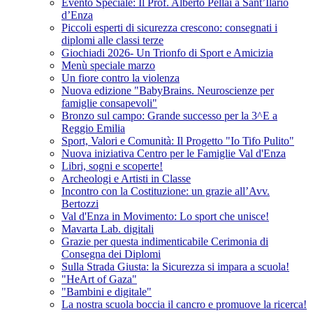
Evento Speciale: Il Prof. Alberto Pellai a Sant’Ilario
d’Enza
Piccoli esperti di sicurezza crescono: consegnati i
diplomi alle classi terze
Giochiadi 2026- Un Trionfo di Sport e Amicizia
Menù speciale marzo
Un fiore contro la violenza
Nuova edizione "BabyBrains. Neuroscienze per
famiglie consapevoli"
Bronzo sul campo: Grande successo per la 3^E a
Reggio Emilia
Sport, Valori e Comunità: Il Progetto "Io Tifo Pulito"
Nuova iniziativa Centro per le Famiglie Val d'Enza
Libri, sogni e scoperte!
Archeologi e Artisti in Classe
Incontro con la Costituzione: un grazie all’Avv.
Bertozzi
Val d'Enza in Movimento: Lo sport che unisce!
Mavarta Lab. digitali
Grazie per questa indimenticabile Cerimonia di
Consegna dei Diplomi
Sulla Strada Giusta: la Sicurezza si impara a scuola!
"HeArt of Gaza"
"Bambini e digitale"
La nostra scuola boccia il cancro e promuove la ricerca!