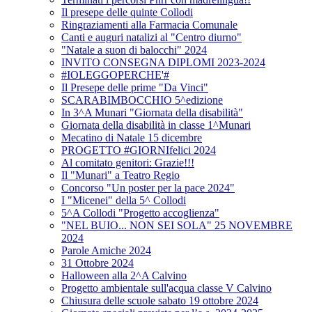
Il presepe delle quinte Collodi
Ringraziamenti alla Farmacia Comunale
Canti e auguri natalizi al "Centro diurno"
"Natale a suon di balocchi" 2024
INVITO CONSEGNA DIPLOMI 2023-2024
#IOLEGGOPERCHE'#
Il Presepe delle prime "Da Vinci"
SCARABIMBOCCHIO 5^edizione
In 3^A Munari "Giornata della disabilità"
Giornata della disabilità in classe 1^Munari
Mecatino di Natale 15 dicembre
PROGETTO #GIORNIfelici 2024
Al comitato genitori: Grazie!!!
Il "Munari" a Teatro Regio
Concorso "Un poster per la pace 2024"
I "Micenei" della 5^ Collodi
5^A Collodi "Progetto accoglienza"
"NEL BUIO... NON SEI SOLA" 25 NOVEMBRE
2024
Parole Amiche 2024
31 Ottobre 2024
Halloween alla 2^A Calvino
Progetto ambientale sull'acqua classe V Calvino
Chiusura delle scuole sabato 19 ottobre 2024