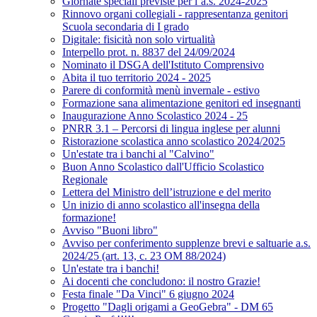
Giornate speciali previste per l’a.s. 2024-2025
Rinnovo organi collegiali - rappresentanza genitori
Scuola secondaria di I grado
Digitale: fisicità non solo virtualità
Interpello prot. n. 8837 del 24/09/2024
Nominato il DSGA dell'Istituto Comprensivo
Abita il tuo territorio 2024 - 2025
Parere di conformità menù invernale - estivo
Formazione sana alimentazione genitori ed insegnanti
Inaugurazione Anno Scolastico 2024 - 25
PNRR 3.1 – Percorsi di lingua inglese per alunni
Ristorazione scolastica anno scolastico 2024/2025
Un'estate tra i banchi al "Calvino"
Buon Anno Scolastico dall'Ufficio Scolastico
Regionale
Lettera del Ministro dell’istruzione e del merito
Un inizio di anno scolastico all'insegna della
formazione!
Avviso "Buoni libro"
Avviso per conferimento supplenze brevi e saltuarie a.s.
2024/25 (art. 13, c. 23 OM 88/2024)
Un'estate tra i banchi!
Ai docenti che concludono: il nostro Grazie!
Festa finale "Da Vinci" 6 giugno 2024
Progetto "Dagli origami a GeoGebra" - DM 65