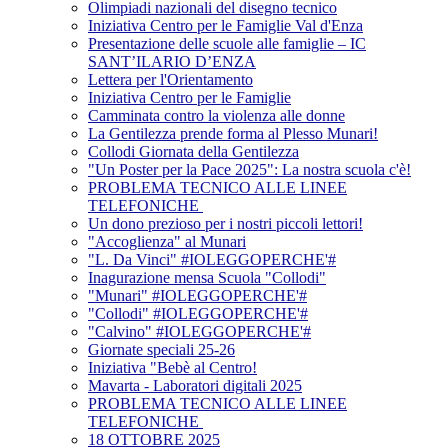
Olimpiadi nazionali del disegno tecnico
Iniziativa Centro per le Famiglie Val d'Enza
Presentazione delle scuole alle famiglie – IC
SANT’ILARIO D’ENZA
Lettera per l'Orientamento
Iniziativa Centro per le Famiglie
Camminata contro la violenza alle donne
La Gentilezza prende forma al Plesso Munari!
Collodi Giornata della Gentilezza
"Un Poster per la Pace 2025": La nostra scuola c'è!
PROBLEMA TECNICO ALLE LINEE
TELEFONICHE
Un dono prezioso per i nostri piccoli lettori!
"Accoglienza" al Munari
"L. Da Vinci" #IOLEGGOPERCHE'#
Inagurazione mensa Scuola "Collodi"
"Munari" #IOLEGGOPERCHE'#
"Collodi" #IOLEGGOPERCHE'#
"Calvino" #IOLEGGOPERCHE'#
Giornate speciali 25-26
Iniziativa "Bebè al Centro!
Mavarta - Laboratori digitali 2025
PROBLEMA TECNICO ALLE LINEE
TELEFONICHE
18 OTTOBRE 2025