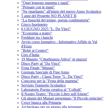
"Oggi leggono mamma e papà"
"Pensare con le mani"
"Ne riparliamo" all'inizio del nuovo Anno Scolastico
5 anni del Progetto NO PLANET B
“La fugacità del tempo, poesia combinatoria”
Gioco fuorimetro
6 GIUGNO 2025 "L. Da Vinci"
”Economia a teatro”
Freddure tra i banchi
Avvio corso formativo - Informativo Affido in Val
d'Enza
"Bebè al Centro!"
Giro d'Italia
19 Maggio "Cittadinanza Attiva" in piazza!
Disco Party al "Da Vinci"
Festa Finale "Munari"
Giornata Speciale di Fine Anno
Disco Party - Classi Terze “L. Da Vinci”
Concorso per la "Festa della mamma"
Servizio Trasporto Scolastico
Laboratorio Poesia creativa al "Collodi"
Il Nostro Teatro: "Piccolo Libro sull'Amore"
Gli alunni del Munari presentano "Il Piccolo principe"
Croce bianca alla Primaria
Archeologo per un giorno alla terramare