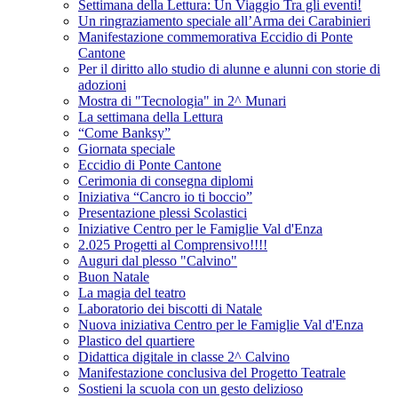
Settimana della Lettura: Un Viaggio Tra gli eventi!
Un ringraziamento speciale all’Arma dei Carabinieri
Manifestazione commemorativa Eccidio di Ponte
Cantone
Per il diritto allo studio di alunne e alunni con storie di
adozioni
Mostra di "Tecnologia" in 2^ Munari
La settimana della Lettura
“Come Banksy”
Giornata speciale
Eccidio di Ponte Cantone
Cerimonia di consegna diplomi
Iniziativa “Cancro io ti boccio”
Presentazione plessi Scolastici
Iniziative Centro per le Famiglie Val d'Enza
2.025 Progetti al Comprensivo!!!!
Auguri dal plesso "Calvino"
Buon Natale
La magia del teatro
Laboratorio dei biscotti di Natale
Nuova iniziativa Centro per le Famiglie Val d'Enza
Plastico del quartiere
Didattica digitale in classe 2^ Calvino
Manifestazione conclusiva del Progetto Teatrale
Sostieni la scuola con un gesto delizioso