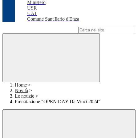
Ministero
USR
UAT
Comune Sant'Ilario d'Enza
Campo di ricerca per le pagine del sito
Home
>
Novità
>
Le notizie
>
Prenotazione "OPEN DAY Da Vinci 2024"