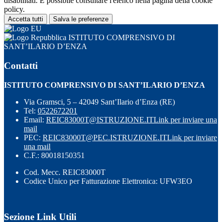
disabilitati. È possibile consultare l'elenco nella pagina della cookie
policy.
Accetta tutti
Salva le preferenze
ISTITUTO COMPRENSIVO DI
SANT’ILARIO D’ENZA
Contatti
ISTITUTO COMPRENSIVO DI SANT’ILARIO D’ENZA
Via Gramsci, 5 – 42049 Sant’Ilario d’Enza (RE)
Tel:
0522672201
Email:
REIC83000T@ISTRUZIONE.IT
Link per inviare una
mail
PEC:
REIC83000T@PEC.ISTRUZIONE.IT
Link per inviare
una mail
C.F.: 80018150351
Cod. Mecc. REIC83000T
Codice Unico per Fatturazione Elettronica: UFW3EO
Sezione Link Utili