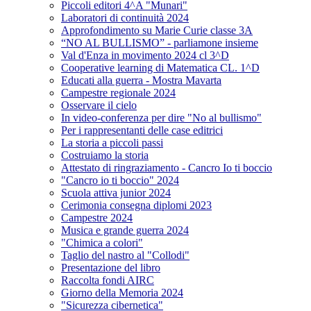
Piccoli editori 4^A "Munari"
Laboratori di continuità 2024
Approfondimento su Marie Curie classe 3A
“NO AL BULLISMO” - parliamone insieme
Val d'Enza in movimento 2024 cl 3^D
Cooperative learning di Matematica CL. 1^D
Educati alla guerra - Mostra Mavarta
Campestre regionale 2024
Osservare il cielo
In video-conferenza per dire "No al bullismo"
Per i rappresentanti delle case editrici
La storia a piccoli passi
Costruiamo la storia
Attestato di ringraziamento - Cancro Io ti boccio
"Cancro io ti boccio" 2024
Scuola attiva junior 2024
Cerimonia consegna diplomi 2023
Campestre 2024
Musica e grande guerra 2024
"Chimica a colori"
Taglio del nastro al "Collodi"
Presentazione del libro
Raccolta fondi AIRC
Giorno della Memoria 2024
"Sicurezza cibernetica"