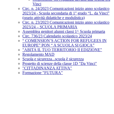
Vinci
Circ. n. 24/2023 Comunicazioni inizio anno scolastico
2023/24 - Scuola secondaria di 1° grado “L. da Vinci”
(orario attività didattiche e modulistica)
Circ. n. 23/2023 Comunicazioni inizio anno scolastico
2023/24 – SCUOLA PRIMARIA
Assemblea genitori alunni classi 1^ Scuola primaria
Circ. 736/23 Calendario scolastico 2023/24
“ COMENSION’S ACTION FOR REFUGEES IN
EUROPE” PON “ A SCUOLA SI GIOCA”
"ABITA IL TUO TERRITORIO II EDIZIONE"
Regolamento MAD
Scuola e sicurezza...scuola è sicurezza
Progetto di scienze della classe 1D "Da Vinci"
"CITTADINANZA ATTIVA"
Formazione "FUTURA"