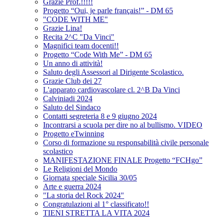
Grazie Prof.!!!!!
Progetto “Oui, je parle français!” - DM 65
"CODE WITH ME"
Grazie Lina!
Recita 2^C "Da Vinci"
Magnifici team docenti!!
Progetto “Code With Me” - DM 65
Un anno di attività!
Saluto degli Assessori al Dirigente Scolastico.
Grazie Club dei 27
L'apparato cardiovascolare cl. 2^B Da Vinci
Calviniadi 2024
Saluto del Sindaco
Contatti segreteria 8 e 9 giugno 2024
Incontrarsi a scuola per dire no al bullismo. VIDEO
Progetto eTwinning
Corso di formazione su responsabilità civile personale
scolastico
MANIFESTAZIONE FINALE Progetto “FCHgo”
Le Religioni del Mondo
Giornata speciale Sicilia 30/05
Arte e guerra 2024
"La storia del Rock 2024"
Congratulazioni al 1° classificato!!
TIENI STRETTA LA VITA 2024