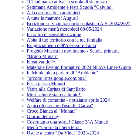
"Cittadinanza attiva" a scuola di sicurezza
Settimana Ambiente e festa Scuola "Calvino"
Alla caserma dei carabinieri
A tutte le mamme! Auguri!
Iscrizione servizio trasporto scolastico A.S. 2024/2025
Variazione menù mercoledì 08/05/2024
Incontro di sensibilizzazione
Abita il tuo territorio con la tua famiglia
Ringraziamenti dell'Assessore Tanzi
Progetto Musica in movimento - Scuola primaria
“Bruno Munari”
Kreativando@
Materiale Evento Formativo 2024 Nuove Linee Guida
In Municipio a parlare di "Ambiente"
"qrcode_sites.google.com.png"
Festa plesso Munari
Visita alla Caritas di Sant'Ilario
Mostischio è stato catturato!!
Welfare di comunità - notiziario aprile 2024
A piccoli passi nell'uso di "Canva"
Croce Bianca al "Munari"
Giorno del π day
Costruiamo una storia! Classe 3^A Munari
Menù "Giornata libera terra"
Uscite a teatro "Da Vinci" 2023-2024