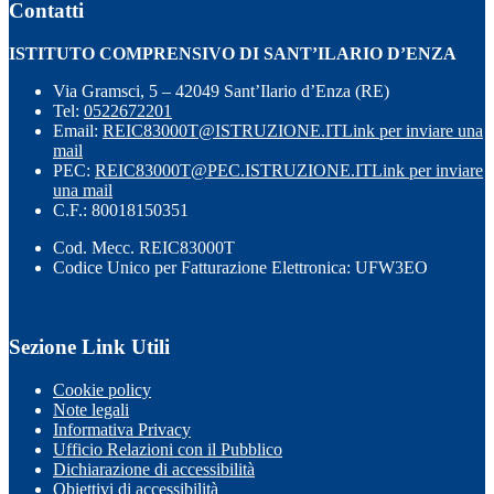
Contatti
ISTITUTO COMPRENSIVO DI SANT’ILARIO D’ENZA
Via Gramsci, 5 – 42049 Sant’Ilario d’Enza (RE)
Tel:
0522672201
Email:
REIC83000T@ISTRUZIONE.IT
Link per inviare una
mail
PEC:
REIC83000T@PEC.ISTRUZIONE.IT
Link per inviare
una mail
C.F.: 80018150351
Cod. Mecc. REIC83000T
Codice Unico per Fatturazione Elettronica: UFW3EO
Sezione Link Utili
Cookie policy
Note legali
Informativa Privacy
Ufficio Relazioni con il Pubblico
Dichiarazione di accessibilità
Obiettivi di accessibilità