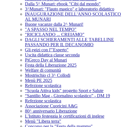
Dalla 5^ Munari: ebook "Cibi dal mondo"
3^Munari: "Flauto magico" e laboratorio didattico
INAUGURAZIONE DELL'ANNO SCOLASTICO
AL MUNARI
Buone vacanze dalla 2^ Munari!
"A SPASSO NEL TEMPO"
"RICICLANDO ... CREIAMO"
DAGLI SCHIERAMENTI ALLE TABELLINE
PASSANDO PER IL DECANOMIO
Gli egizi con l'"Esperto"
Uscita didattica classe seconda
PiGreco Day al Munari
Festa della Liberazione 2025
Welfare di comunità
Mostrischio cl 3^ Collodi
Menù PE 2025
Refezione scolastica
“Scuola Attiva kids" progetto Sport e Salute
“Santilio Mag - Giornalino scolastico” - DM 19
Refezione scolastica
Associazione Cuoricini A&G
80^ anniversario Liberazione
L'Istituto festeggia le certificazioni di inglese
Menù "Libera terra"
Concorso per la "Festa della mamma"