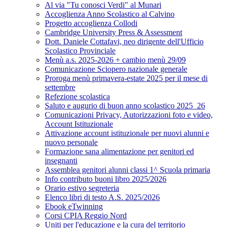
Al via "Tu conosci Verdi" al Munari
Accoglienza Anno Scolastico al Calvino
Progetto accoglienza Collodi
Cambridge University Press & Assessment
Dott. Daniele Cottafavi, neo dirigente dell'Ufficio
Scolastico Provinciale
Menù a.s. 2025-2026 + cambio menù 29/09
Comunicazione Sciopero nazionale generale
Proroga menù primavera-estate 2025 per il mese di
settembre
Refezione scolastica
Saluto e augurio di buon anno scolastico 2025_26
Comunicazioni Privacy, Autorizzazioni foto e video,
Account Istituzionale
Attivazione account istituzionale per nuovi alunni e
nuovo personale
Formazione sana alimentazione per genitori ed
insegnanti
Assemblea genitori alunni classi 1^ Scuola primaria
Info contributo buoni libro 2025/2026
Orario estivo segreteria
Elenco libri di testo A.S. 2025/2026
Ebook eTwinning
Corsi CPIA Reggio Nord
Uniti per l'educazione e la cura del territorio