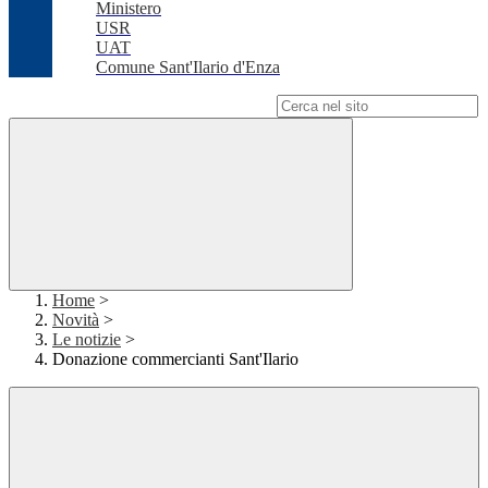
Ministero
USR
UAT
Comune Sant'Ilario d'Enza
Campo di ricerca per le pagine del sito
Home
>
Novità
>
Le notizie
>
Donazione commercianti Sant'Ilario