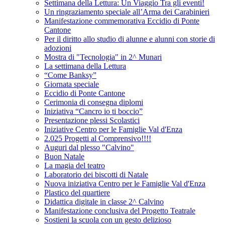
Settimana della Lettura: Un Viaggio Tra gli eventi!
Un ringraziamento speciale all’Arma dei Carabinieri
Manifestazione commemorativa Eccidio di Ponte
Cantone
Per il diritto allo studio di alunne e alunni con storie di
adozioni
Mostra di "Tecnologia" in 2^ Munari
La settimana della Lettura
“Come Banksy”
Giornata speciale
Eccidio di Ponte Cantone
Cerimonia di consegna diplomi
Iniziativa “Cancro io ti boccio”
Presentazione plessi Scolastici
Iniziative Centro per le Famiglie Val d'Enza
2.025 Progetti al Comprensivo!!!!
Auguri dal plesso "Calvino"
Buon Natale
La magia del teatro
Laboratorio dei biscotti di Natale
Nuova iniziativa Centro per le Famiglie Val d'Enza
Plastico del quartiere
Didattica digitale in classe 2^ Calvino
Manifestazione conclusiva del Progetto Teatrale
Sostieni la scuola con un gesto delizioso