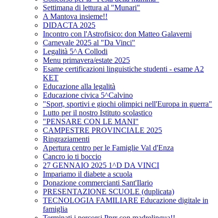
Settimana di lettura al "Munari"
A Mantova insieme!!
DIDACTA 2025
Incontro con l'Astrofisico: don Matteo Galaverni
Carnevale 2025 al "Da Vinci"
Legalità 5^A Collodi
Menu primavera/estate 2025
Esame certificazioni linguistiche studenti - esame A2
KET
Educazione alla legalità
Educazione civica 5^Calvino
"Sport, sportivi e giochi olimpici nell'Europa in guerra"
Lutto per il nostro Istituto scolastico
"PENSARE CON LE MANI"
CAMPESTRE PROVINCIALE 2025
Ringraziamenti
Apertura centro per le Famiglie Val d'Enza
Cancro io ti boccio
27 GENNAIO 2025 1^D DA VINCI
Impariamo il diabete a scuola
Donazione commercianti Sant'Ilario
PRESENTAZIONE SCUOLE (duplicata)
TECNOLOGIA FAMILIARE Educazione digitale in
famiglia
Terminati i percorsi Pnrr con madrelingua!!