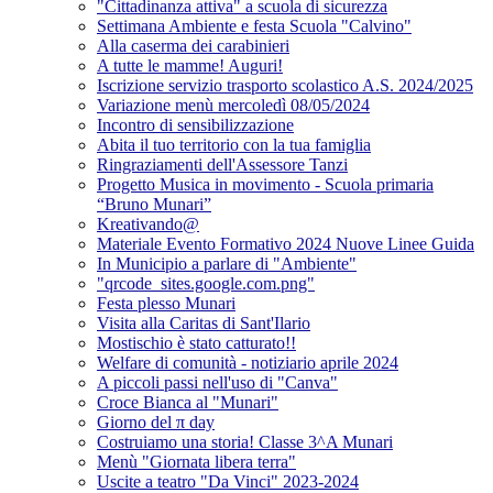
"Cittadinanza attiva" a scuola di sicurezza
Settimana Ambiente e festa Scuola "Calvino"
Alla caserma dei carabinieri
A tutte le mamme! Auguri!
Iscrizione servizio trasporto scolastico A.S. 2024/2025
Variazione menù mercoledì 08/05/2024
Incontro di sensibilizzazione
Abita il tuo territorio con la tua famiglia
Ringraziamenti dell'Assessore Tanzi
Progetto Musica in movimento - Scuola primaria
“Bruno Munari”
Kreativando@
Materiale Evento Formativo 2024 Nuove Linee Guida
In Municipio a parlare di "Ambiente"
"qrcode_sites.google.com.png"
Festa plesso Munari
Visita alla Caritas di Sant'Ilario
Mostischio è stato catturato!!
Welfare di comunità - notiziario aprile 2024
A piccoli passi nell'uso di "Canva"
Croce Bianca al "Munari"
Giorno del π day
Costruiamo una storia! Classe 3^A Munari
Menù "Giornata libera terra"
Uscite a teatro "Da Vinci" 2023-2024