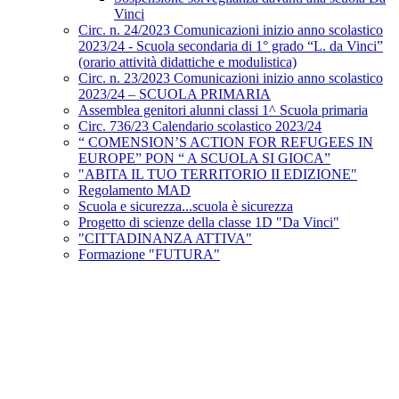
Vinci
Circ. n. 24/2023 Comunicazioni inizio anno scolastico
2023/24 - Scuola secondaria di 1° grado “L. da Vinci”
(orario attività didattiche e modulistica)
Circ. n. 23/2023 Comunicazioni inizio anno scolastico
2023/24 – SCUOLA PRIMARIA
Assemblea genitori alunni classi 1^ Scuola primaria
Circ. 736/23 Calendario scolastico 2023/24
“ COMENSION’S ACTION FOR REFUGEES IN
EUROPE” PON “ A SCUOLA SI GIOCA”
"ABITA IL TUO TERRITORIO II EDIZIONE"
Regolamento MAD
Scuola e sicurezza...scuola è sicurezza
Progetto di scienze della classe 1D "Da Vinci"
"CITTADINANZA ATTIVA"
Formazione "FUTURA"