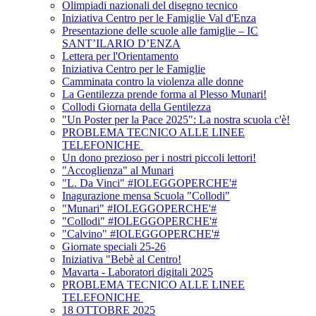
Olimpiadi nazionali del disegno tecnico
Iniziativa Centro per le Famiglie Val d'Enza
Presentazione delle scuole alle famiglie – IC
SANT’ILARIO D’ENZA
Lettera per l'Orientamento
Iniziativa Centro per le Famiglie
Camminata contro la violenza alle donne
La Gentilezza prende forma al Plesso Munari!
Collodi Giornata della Gentilezza
"Un Poster per la Pace 2025": La nostra scuola c'è!
PROBLEMA TECNICO ALLE LINEE
TELEFONICHE
Un dono prezioso per i nostri piccoli lettori!
"Accoglienza" al Munari
"L. Da Vinci" #IOLEGGOPERCHE'#
Inagurazione mensa Scuola "Collodi"
"Munari" #IOLEGGOPERCHE'#
"Collodi" #IOLEGGOPERCHE'#
"Calvino" #IOLEGGOPERCHE'#
Giornate speciali 25-26
Iniziativa "Bebè al Centro!
Mavarta - Laboratori digitali 2025
PROBLEMA TECNICO ALLE LINEE
TELEFONICHE
18 OTTOBRE 2025