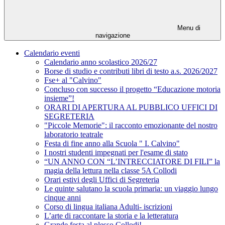
Menu di
navigazione
Calendario eventi
Calendario anno scolastico 2026/27
Borse di studio e contributi libri di testo a.s. 2026/2027
Fse+ al "Calvino"
Concluso con successo il progetto “Educazione motoria
insieme”!
ORARI DI APERTURA AL PUBBLICO UFFICI DI
SEGRETERIA
"Piccole Memorie": il racconto emozionante del nostro
laboratorio teatrale
Festa di fine anno alla Scuola " I. Calvino"
I nostri studenti impegnati per l'esame di stato
“UN ANNO CON “L’INTRECCIATORE DI FILI” la
magia della lettura nella classe 5A Collodi
Orari estivi degli Uffici di Segreteria
Le quinte salutano la scuola primaria: un viaggio lungo
cinque anni
Corso di lingua italiana Adulti- iscrizioni
L’arte di raccontare la storia e la letteratura
Grande festa al plesso Collodi!