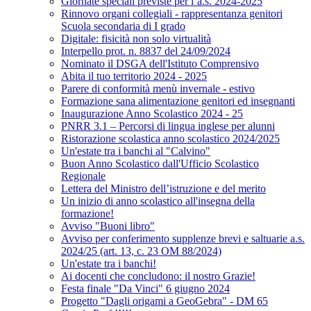
Giornate speciali previste per l’a.s. 2024-2025
Rinnovo organi collegiali - rappresentanza genitori
Scuola secondaria di I grado
Digitale: fisicità non solo virtualità
Interpello prot. n. 8837 del 24/09/2024
Nominato il DSGA dell'Istituto Comprensivo
Abita il tuo territorio 2024 - 2025
Parere di conformità menù invernale - estivo
Formazione sana alimentazione genitori ed insegnanti
Inaugurazione Anno Scolastico 2024 - 25
PNRR 3.1 – Percorsi di lingua inglese per alunni
Ristorazione scolastica anno scolastico 2024/2025
Un'estate tra i banchi al "Calvino"
Buon Anno Scolastico dall'Ufficio Scolastico
Regionale
Lettera del Ministro dell’istruzione e del merito
Un inizio di anno scolastico all'insegna della
formazione!
Avviso "Buoni libro"
Avviso per conferimento supplenze brevi e saltuarie a.s.
2024/25 (art. 13, c. 23 OM 88/2024)
Un'estate tra i banchi!
Ai docenti che concludono: il nostro Grazie!
Festa finale "Da Vinci" 6 giugno 2024
Progetto "Dagli origami a GeoGebra" - DM 65