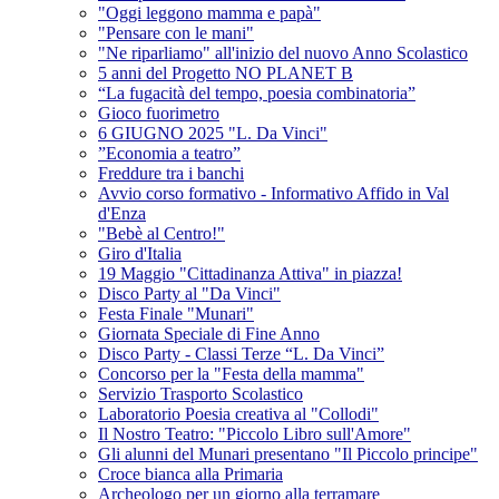
"Oggi leggono mamma e papà"
"Pensare con le mani"
"Ne riparliamo" all'inizio del nuovo Anno Scolastico
5 anni del Progetto NO PLANET B
“La fugacità del tempo, poesia combinatoria”
Gioco fuorimetro
6 GIUGNO 2025 "L. Da Vinci"
”Economia a teatro”
Freddure tra i banchi
Avvio corso formativo - Informativo Affido in Val
d'Enza
"Bebè al Centro!"
Giro d'Italia
19 Maggio "Cittadinanza Attiva" in piazza!
Disco Party al "Da Vinci"
Festa Finale "Munari"
Giornata Speciale di Fine Anno
Disco Party - Classi Terze “L. Da Vinci”
Concorso per la "Festa della mamma"
Servizio Trasporto Scolastico
Laboratorio Poesia creativa al "Collodi"
Il Nostro Teatro: "Piccolo Libro sull'Amore"
Gli alunni del Munari presentano "Il Piccolo principe"
Croce bianca alla Primaria
Archeologo per un giorno alla terramare