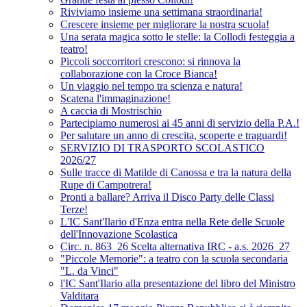
Riviviamo insieme una settimana straordinaria!
Crescere insieme per migliorare la nostra scuola!
Una serata magica sotto le stelle: la Collodi festeggia a
teatro!
Piccoli soccorritori crescono: si rinnova la
collaborazione con la Croce Bianca!
Un viaggio nel tempo tra scienza e natura!
Scatena l'immaginazione!
A caccia di Mostrischio
Partecipiamo numerosi ai 45 anni di servizio della P.A.!
Per salutare un anno di crescita, scoperte e traguardi!
SERVIZIO DI TRASPORTO SCOLASTICO
2026/27
Sulle tracce di Matilde di Canossa e tra la natura della
Rupe di Campotrera!
Pronti a ballare? Arriva il Disco Party delle Classi
Terze!
L'IC Sant'Ilario d'Enza entra nella Rete delle Scuole
dell'Innovazione Scolastica
Circ. n. 863_26 Scelta alternativa IRC - a.s. 2026_27
"Piccole Memorie": a teatro con la scuola secondaria
"L. da Vinci"
l'IC Sant'Ilario alla presentazione del libro del Ministro
Valditara