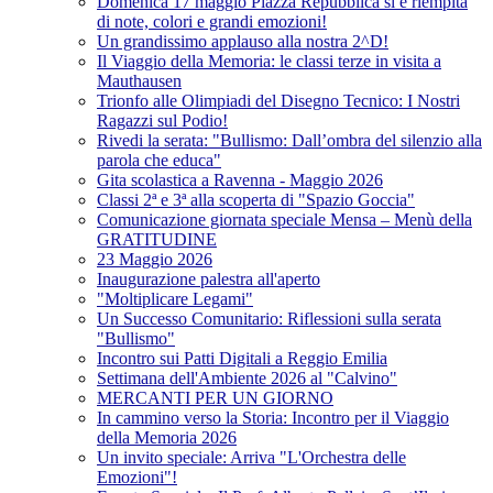
Domenica 17 maggio Piazza Repubblica si è riempita
di note, colori e grandi emozioni!
Un grandissimo applauso alla nostra 2^D!
Il Viaggio della Memoria: le classi terze in visita a
Mauthausen
Trionfo alle Olimpiadi del Disegno Tecnico: I Nostri
Ragazzi sul Podio!
Rivedi la serata: "Bullismo: Dall’ombra del silenzio alla
parola che educa"
Gita scolastica a Ravenna - Maggio 2026
Classi 2ª e 3ª alla scoperta di "Spazio Goccia"
Comunicazione giornata speciale Mensa – Menù della
GRATITUDINE
23 Maggio 2026
Inaugurazione palestra all'aperto
"Moltiplicare Legami"
Un Successo Comunitario: Riflessioni sulla serata
"Bullismo"
Incontro sui Patti Digitali a Reggio Emilia
Settimana dell'Ambiente 2026 al "Calvino"
MERCANTI PER UN GIORNO
In cammino verso la Storia: Incontro per il Viaggio
della Memoria 2026
Un invito speciale: Arriva "L'Orchestra delle
Emozioni"!