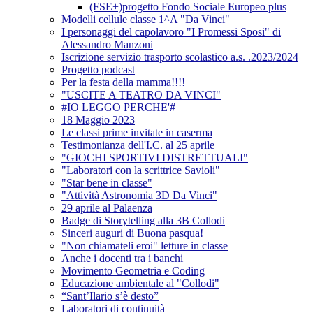
(FSE+)progetto Fondo Sociale Europeo plus
Modelli cellule classe 1^A "Da Vinci"
I personaggi del capolavoro "I Promessi Sposi" di
Alessandro Manzoni
Iscrizione servizio trasporto scolastico a.s. .2023/2024
Progetto podcast
Per la festa della mamma!!!!
"USCITE A TEATRO DA VINCI"
#IO LEGGO PERCHE'#
18 Maggio 2023
Le classi prime invitate in caserma
Testimonianza dell'I.C. al 25 aprile
"GIOCHI SPORTIVI DISTRETTUALI"
"Laboratori con la scrittrice Savioli"
"Star bene in classe"
"Attività Astronomia 3D Da Vinci"
29 aprile al Palaenza
Badge di Storytelling alla 3B Collodi
Sinceri auguri di Buona pasqua!
"Non chiamateli eroi" letture in classe
Anche i docenti tra i banchi
Movimento Geometria e Coding
Educazione ambientale al "Collodi"
“Sant’Ilario s’è desto”
Laboratori di continuità