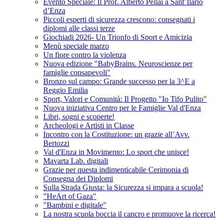
Evento Speciale: Il Prof. Alberto Pellai a Sant’Ilario
d’Enza
Piccoli esperti di sicurezza crescono: consegnati i
diplomi alle classi terze
Giochiadi 2026- Un Trionfo di Sport e Amicizia
Menù speciale marzo
Un fiore contro la violenza
Nuova edizione "BabyBrains. Neuroscienze per
famiglie consapevoli"
Bronzo sul campo: Grande successo per la 3^E a
Reggio Emilia
Sport, Valori e Comunità: Il Progetto "Io Tifo Pulito"
Nuova iniziativa Centro per le Famiglie Val d'Enza
Libri, sogni e scoperte!
Archeologi e Artisti in Classe
Incontro con la Costituzione: un grazie all’Avv.
Bertozzi
Val d'Enza in Movimento: Lo sport che unisce!
Mavarta Lab. digitali
Grazie per questa indimenticabile Cerimonia di
Consegna dei Diplomi
Sulla Strada Giusta: la Sicurezza si impara a scuola!
"HeArt of Gaza"
"Bambini e digitale"
La nostra scuola boccia il cancro e promuove la ricerca!