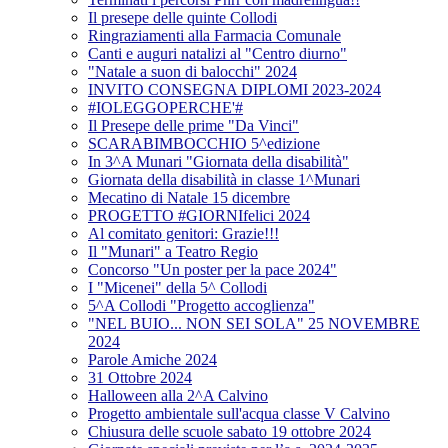
Il presepe delle quinte Collodi
Ringraziamenti alla Farmacia Comunale
Canti e auguri natalizi al "Centro diurno"
"Natale a suon di balocchi" 2024
INVITO CONSEGNA DIPLOMI 2023-2024
#IOLEGGOPERCHE'#
Il Presepe delle prime "Da Vinci"
SCARABIMBOCCHIO 5^edizione
In 3^A Munari "Giornata della disabilità"
Giornata della disabilità in classe 1^Munari
Mecatino di Natale 15 dicembre
PROGETTO #GIORNIfelici 2024
Al comitato genitori: Grazie!!!
Il "Munari" a Teatro Regio
Concorso "Un poster per la pace 2024"
I "Micenei" della 5^ Collodi
5^A Collodi "Progetto accoglienza"
"NEL BUIO... NON SEI SOLA" 25 NOVEMBRE
2024
Parole Amiche 2024
31 Ottobre 2024
Halloween alla 2^A Calvino
Progetto ambientale sull'acqua classe V Calvino
Chiusura delle scuole sabato 19 ottobre 2024