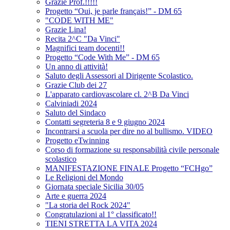
Grazie Prof.!!!!!
Progetto “Oui, je parle français!” - DM 65
"CODE WITH ME"
Grazie Lina!
Recita 2^C "Da Vinci"
Magnifici team docenti!!
Progetto “Code With Me” - DM 65
Un anno di attività!
Saluto degli Assessori al Dirigente Scolastico.
Grazie Club dei 27
L'apparato cardiovascolare cl. 2^B Da Vinci
Calviniadi 2024
Saluto del Sindaco
Contatti segreteria 8 e 9 giugno 2024
Incontrarsi a scuola per dire no al bullismo. VIDEO
Progetto eTwinning
Corso di formazione su responsabilità civile personale
scolastico
MANIFESTAZIONE FINALE Progetto “FCHgo”
Le Religioni del Mondo
Giornata speciale Sicilia 30/05
Arte e guerra 2024
"La storia del Rock 2024"
Congratulazioni al 1° classificato!!
TIENI STRETTA LA VITA 2024