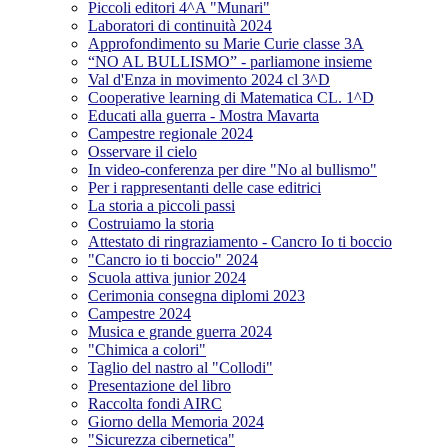
Piccoli editori 4^A "Munari"
Laboratori di continuità 2024
Approfondimento su Marie Curie classe 3A
“NO AL BULLISMO” - parliamone insieme
Val d'Enza in movimento 2024 cl 3^D
Cooperative learning di Matematica CL. 1^D
Educati alla guerra - Mostra Mavarta
Campestre regionale 2024
Osservare il cielo
In video-conferenza per dire "No al bullismo"
Per i rappresentanti delle case editrici
La storia a piccoli passi
Costruiamo la storia
Attestato di ringraziamento - Cancro Io ti boccio
"Cancro io ti boccio" 2024
Scuola attiva junior 2024
Cerimonia consegna diplomi 2023
Campestre 2024
Musica e grande guerra 2024
"Chimica a colori"
Taglio del nastro al "Collodi"
Presentazione del libro
Raccolta fondi AIRC
Giorno della Memoria 2024
"Sicurezza cibernetica"