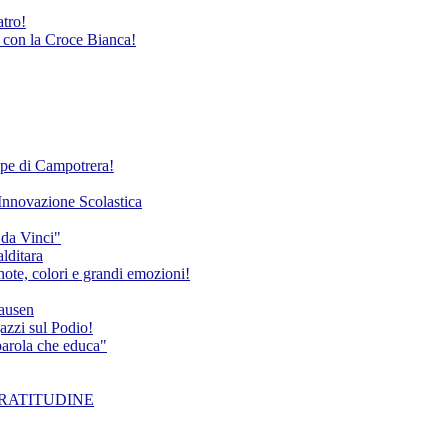
atro!
e con la Croce Bianca!
Rupe di Campotrera!
'Innovazione Scolastica
 da Vinci"
alditara
ote, colori e grandi emozioni!
hausen
azzi sul Podio!
 parola che educa"
a GRATITUDINE