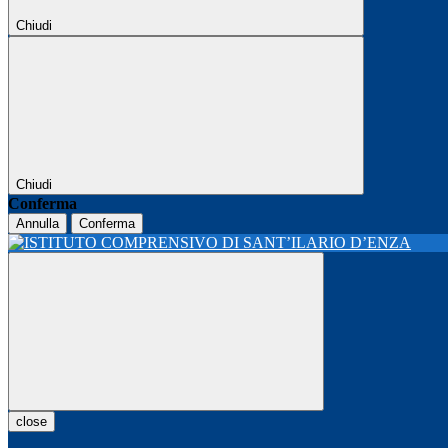
Chiudi
Chiudi
Conferma
Annulla
Conferma
close