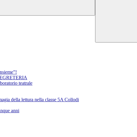
insieme”!
SEGRETERIA
oratorio teatrale
ella lettura nella classe 5A Collodi
inque anni