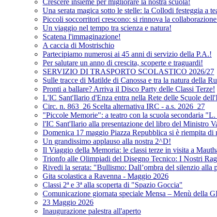
Crescere insieme per migliorare la nostra scuola!
Una serata magica sotto le stelle: la Collodi festeggia a te
Piccoli soccorritori crescono: si rinnova la collaborazion
Un viaggio nel tempo tra scienza e natura!
Scatena l'immaginazione!
A caccia di Mostrischio
Partecipiamo numerosi ai 45 anni di servizio della P.A.!
Per salutare un anno di crescita, scoperte e traguardi!
SERVIZIO DI TRASPORTO SCOLASTICO 2026/27
Sulle tracce di Matilde di Canossa e tra la natura della 
Pronti a ballare? Arriva il Disco Party delle Classi Terze!
L'IC Sant'Ilario d'Enza entra nella Rete delle Scuole dell
Circ. n. 863_26 Scelta alternativa IRC - a.s. 2026_27
"Piccole Memorie": a teatro con la scuola secondaria "L.
l'IC Sant'Ilario alla presentazione del libro del Ministro V
Domenica 17 maggio Piazza Repubblica si è riempita di n
Un grandissimo applauso alla nostra 2^D!
Il Viaggio della Memoria: le classi terze in visita a Maut
Trionfo alle Olimpiadi del Disegno Tecnico: I Nostri Rag
Rivedi la serata: "Bullismo: Dall’ombra del silenzio alla
Gita scolastica a Ravenna - Maggio 2026
Classi 2ª e 3ª alla scoperta di "Spazio Goccia"
Comunicazione giornata speciale Mensa – Menù dell
23 Maggio 2026
Inaugurazione palestra all'aperto