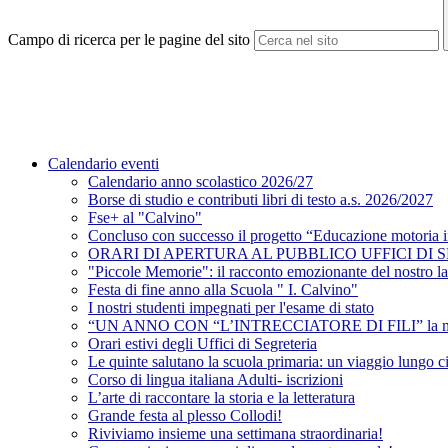
Campo di ricerca per le pagine del sito
Calendario eventi
Calendario anno scolastico 2026/27
Borse di studio e contributi libri di testo a.s. 2026/2027
Fse+ al "Calvino"
Concluso con successo il progetto “Educazione motoria 
ORARI DI APERTURA AL PUBBLICO UFFICI DI 
"Piccole Memorie": il racconto emozionante del nostro lab
Festa di fine anno alla Scuola " I. Calvino"
I nostri studenti impegnati per l'esame di stato
“UN ANNO CON “L’INTRECCIATORE DI FILI” la magia d
Orari estivi degli Uffici di Segreteria
Le quinte salutano la scuola primaria: un viaggio lungo c
Corso di lingua italiana Adulti- iscrizioni
L’arte di raccontare la storia e la letteratura
Grande festa al plesso Collodi!
Riviviamo insieme una settimana straordinaria!