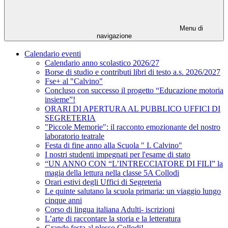
Menu di
navigazione
Calendario eventi
Calendario anno scolastico 2026/27
Borse di studio e contributi libri di testo a.s. 2026/2027
Fse+ al "Calvino"
Concluso con successo il progetto “Educazione motoria
insieme”!
ORARI DI APERTURA AL PUBBLICO UFFICI DI
SEGRETERIA
"Piccole Memorie": il racconto emozionante del nostro
laboratorio teatrale
Festa di fine anno alla Scuola " I. Calvino"
I nostri studenti impegnati per l'esame di stato
“UN ANNO CON “L’INTRECCIATORE DI FILI” la
magia della lettura nella classe 5A Collodi
Orari estivi degli Uffici di Segreteria
Le quinte salutano la scuola primaria: un viaggio lungo
cinque anni
Corso di lingua italiana Adulti- iscrizioni
L’arte di raccontare la storia e la letteratura
Grande festa al plesso Collodi!