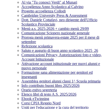
Al via "Tu conosci Verdi" al Munari
Accoglienza Anno Scolastico al Calvino
Progetto accoglienza Collodi
Cambridge University Press & Assessment
Dott. Daniele Cottafavi, neo dirigente dell'Ufficio
Scolastico Provinciale
Menù a.s. 2025-2026 + cambio menù 29/09
Comunicazione Sciopero nazionale generale
Proroga menù primavera-estate 2025 per il mese di
settembre
Refezione scolastica
Saluto e augurio di buon anno scolastico 2025_26
Comunicazioni Privacy, Autorizzazioni foto e video,
Account Istituzionale
Attivazione account istituzionale per nuovi alunni e
nuovo personale
Formazione sana alimentazione per genitori ed
insegnanti
Assemblea genitori alunni classi 1^ Scuola primaria
Info contributo buoni libro 2025/2026
Orario estivo segreteria
Elenco libri di testo A.S. 2025/2026
Ebook eTwinning
Corsi CPIA Reggio Nord
Uniti per l'educazione e la cura del territorio