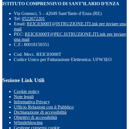
ISTITUTO COMPRENSIVO DI SANT’ILARIO D’ENZA
Via Gramsci, 5 – 42049 Sant’Ilario d’Enza (RE)
Tel:
0522672201
Email:
REIC83000T@ISTRUZIONE.IT
Link per inviare una
mail
PEC:
REIC83000T@PEC.ISTRUZIONE.IT
Link per inviare
una mail
C.F.: 80018150351
Cod. Mecc. REIC83000T
Codice Unico per Fatturazione Elettronica: UFW3EO
Sezione Link Utili
Cookie policy
Note legali
Informativa Privacy
Ufficio Relazioni con il Pubblico
Dichiarazione di accessibilità
Obiettivi di accessibilità
Whistleblowing
Gestione consensi cookie