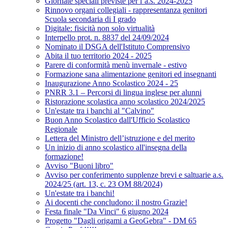
Giornate speciali previste per l’a.s. 2024-2025
Rinnovo organi collegiali - rappresentanza genitori
Scuola secondaria di I grado
Digitale: fisicità non solo virtualità
Interpello prot. n. 8837 del 24/09/2024
Nominato il DSGA dell'Istituto Comprensivo
Abita il tuo territorio 2024 - 2025
Parere di conformità menù invernale - estivo
Formazione sana alimentazione genitori ed insegnanti
Inaugurazione Anno Scolastico 2024 - 25
PNRR 3.1 – Percorsi di lingua inglese per alunni
Ristorazione scolastica anno scolastico 2024/2025
Un'estate tra i banchi al "Calvino"
Buon Anno Scolastico dall'Ufficio Scolastico
Regionale
Lettera del Ministro dell’istruzione e del merito
Un inizio di anno scolastico all'insegna della
formazione!
Avviso "Buoni libro"
Avviso per conferimento supplenze brevi e saltuarie a.s.
2024/25 (art. 13, c. 23 OM 88/2024)
Un'estate tra i banchi!
Ai docenti che concludono: il nostro Grazie!
Festa finale "Da Vinci" 6 giugno 2024
Progetto "Dagli origami a GeoGebra" - DM 65