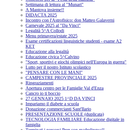
Settimana di lettura al "Munari"
A Mantova insieme!!
DIDACTA 2025
Incontro con l'Astrofisico: don Matteo Galaverni
Carnevale 2025 al "Da Vinci"
Legalità 5^A Collodi
Menu primavera/estate 2025
Esame certificazioni linguistiche studenti - esame A2
KET
Educazione alla legalità
Educazione civica 5^Calvino
"Sport, sportivi e giochi olimpici nell'Europa in guerra"
Lutto per il nostro Istituto scolastico
"PENSARE CON LE MANI"
CAMPESTRE PROVINCIALE 2025
Ringraziamenti
Apertura centro per le Famiglie Val d'Enza
Cancro io ti boccio
27 GENNAIO 2025 1^D DA VINCI
Impariamo il diabete a scuola
Donazione commercianti Sant'Ilario
PRESENTAZIONE SCUOLE (duplicata)
TECNOLOGIA FAMILIARE Educazione digitale in
famiglia
Terminati i percorsi Pnrr con madrelingua!!