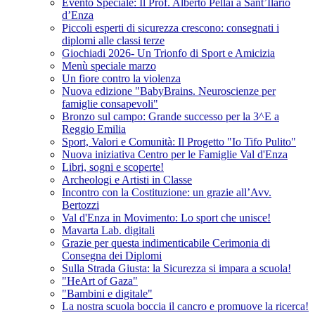
Evento Speciale: Il Prof. Alberto Pellai a Sant’Ilario
d’Enza
Piccoli esperti di sicurezza crescono: consegnati i
diplomi alle classi terze
Giochiadi 2026- Un Trionfo di Sport e Amicizia
Menù speciale marzo
Un fiore contro la violenza
Nuova edizione "BabyBrains. Neuroscienze per
famiglie consapevoli"
Bronzo sul campo: Grande successo per la 3^E a
Reggio Emilia
Sport, Valori e Comunità: Il Progetto "Io Tifo Pulito"
Nuova iniziativa Centro per le Famiglie Val d'Enza
Libri, sogni e scoperte!
Archeologi e Artisti in Classe
Incontro con la Costituzione: un grazie all’Avv.
Bertozzi
Val d'Enza in Movimento: Lo sport che unisce!
Mavarta Lab. digitali
Grazie per questa indimenticabile Cerimonia di
Consegna dei Diplomi
Sulla Strada Giusta: la Sicurezza si impara a scuola!
"HeArt of Gaza"
"Bambini e digitale"
La nostra scuola boccia il cancro e promuove la ricerca!