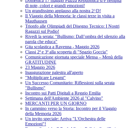
Domenica 17 maggio Piazza Repubblica si è riempita
di note, colori e grandi emozioni!
Un grandissimo applauso alla nostra 2^D!
Il Viaggio della Memoria: le classi terze in visita a
Mauthausen
Trionfo alle Olimpiadi del Disegno Tecnico: I Nostri
Ragazzi sul Podio!
Rivedi la serata: "Bullismo: Dall’ombra del silenzio alla
parola che educa"
Gita scolastica a Ravenna - Maggio 2026
Classi 2ª e 3ª alla scoperta di "Spazio Goccia"
Comunicazione giornata speciale Mensa – Menù della
GRATITUDINE
23 Maggio 2026
Inaugurazione palestra all'aperto
"Moltiplicare Legami"
Un Successo Comunitario: Riflessioni sulla serata
"Bullismo"
Incontro sui Patti Digitali a Reggio Emilia
Settimana dell'Ambiente 2026 al "Calvino"
MERCANTI PER UN GIORNO
In cammino verso la Storia: Incontro per il Viaggio
della Memoria 2026
Un invito speciale: Arriva "L'Orchestra delle
Emozioni"!