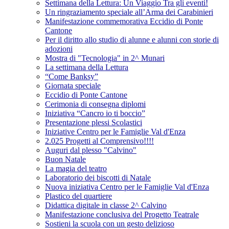
Settimana della Lettura: Un Viaggio Tra gli eventi!
Un ringraziamento speciale all’Arma dei Carabinieri
Manifestazione commemorativa Eccidio di Ponte
Cantone
Per il diritto allo studio di alunne e alunni con storie di
adozioni
Mostra di "Tecnologia" in 2^ Munari
La settimana della Lettura
“Come Banksy”
Giornata speciale
Eccidio di Ponte Cantone
Cerimonia di consegna diplomi
Iniziativa “Cancro io ti boccio”
Presentazione plessi Scolastici
Iniziative Centro per le Famiglie Val d'Enza
2.025 Progetti al Comprensivo!!!!
Auguri dal plesso "Calvino"
Buon Natale
La magia del teatro
Laboratorio dei biscotti di Natale
Nuova iniziativa Centro per le Famiglie Val d'Enza
Plastico del quartiere
Didattica digitale in classe 2^ Calvino
Manifestazione conclusiva del Progetto Teatrale
Sostieni la scuola con un gesto delizioso