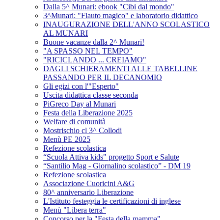
Dalla 5^ Munari: ebook "Cibi dal mondo"
3^Munari: "Flauto magico" e laboratorio didattico
INAUGURAZIONE DELL'ANNO SCOLASTICO
AL MUNARI
Buone vacanze dalla 2^ Munari!
"A SPASSO NEL TEMPO"
"RICICLANDO ... CREIAMO"
DAGLI SCHIERAMENTI ALLE TABELLINE
PASSANDO PER IL DECANOMIO
Gli egizi con l'"Esperto"
Uscita didattica classe seconda
PiGreco Day al Munari
Festa della Liberazione 2025
Welfare di comunità
Mostrischio cl 3^ Collodi
Menù PE 2025
Refezione scolastica
“Scuola Attiva kids" progetto Sport e Salute
“Santilio Mag - Giornalino scolastico” - DM 19
Refezione scolastica
Associazione Cuoricini A&G
80^ anniversario Liberazione
L'Istituto festeggia le certificazioni di inglese
Menù "Libera terra"
Concorso per la "Festa della mamma"