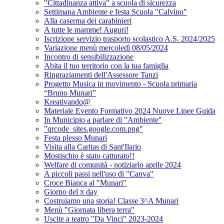
"Cittadinanza attiva" a scuola di sicurezza
Settimana Ambiente e festa Scuola "Calvino"
Alla caserma dei carabinieri
A tutte le mamme! Auguri!
Iscrizione servizio trasporto scolastico A.S. 2024/2025
Variazione menù mercoledì 08/05/2024
Incontro di sensibilizzazione
Abita il tuo territorio con la tua famiglia
Ringraziamenti dell'Assessore Tanzi
Progetto Musica in movimento - Scuola primaria
“Bruno Munari”
Kreativando@
Materiale Evento Formativo 2024 Nuove Linee Guida
In Municipio a parlare di "Ambiente"
"qrcode_sites.google.com.png"
Festa plesso Munari
Visita alla Caritas di Sant'Ilario
Mostischio è stato catturato!!
Welfare di comunità - notiziario aprile 2024
A piccoli passi nell'uso di "Canva"
Croce Bianca al "Munari"
Giorno del π day
Costruiamo una storia! Classe 3^A Munari
Menù "Giornata libera terra"
Uscite a teatro "Da Vinci" 2023-2024