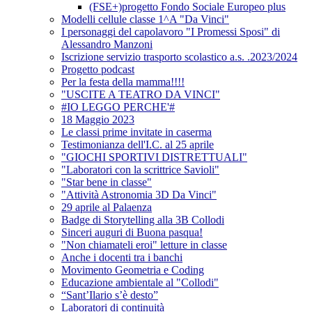
(FSE+)progetto Fondo Sociale Europeo plus
Modelli cellule classe 1^A "Da Vinci"
I personaggi del capolavoro "I Promessi Sposi" di
Alessandro Manzoni
Iscrizione servizio trasporto scolastico a.s. .2023/2024
Progetto podcast
Per la festa della mamma!!!!
"USCITE A TEATRO DA VINCI"
#IO LEGGO PERCHE'#
18 Maggio 2023
Le classi prime invitate in caserma
Testimonianza dell'I.C. al 25 aprile
"GIOCHI SPORTIVI DISTRETTUALI"
"Laboratori con la scrittrice Savioli"
"Star bene in classe"
"Attività Astronomia 3D Da Vinci"
29 aprile al Palaenza
Badge di Storytelling alla 3B Collodi
Sinceri auguri di Buona pasqua!
"Non chiamateli eroi" letture in classe
Anche i docenti tra i banchi
Movimento Geometria e Coding
Educazione ambientale al "Collodi"
“Sant’Ilario s’è desto”
Laboratori di continuità