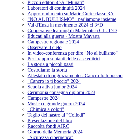
Piccoli editori 4^A "Munari"
Laboratori di continuità 2024
Approfondimento su Marie Curie classe 3A
“NO AL BULLISMO” - parliamone insieme
Val d'Enza in movimento 2024 cl 3^D
Cooperative learning di Matematica CL. 1^D
Educati alla guerra - Mostra Mavarta
Campestre regionale 2024
Osservare il cielo
In video-conferenza per dire "No al bullismo"
Per i rappresentanti delle case editrici
La storia a piccoli passi
Costruiamo la storia
Attestato di ringraziamento - Cancro Io ti boccio
"Cancro io ti boccio" 2024
Scuola attiva junior 2024
Cerimonia consegna diplomi 2023
Campestre 2024
Musica e grande guerra 2024
"Chimica a colori"
Taglio del nastro al "Collodi"
Presentazione del libro
Raccolta fondi AIRC
Giorno della Memoria 2024
"Sicurezza cibernetica"