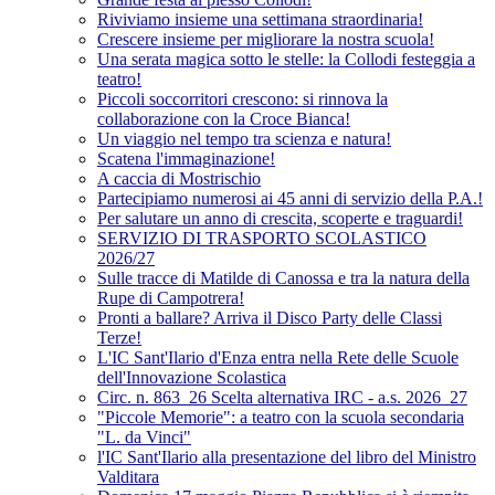
Riviviamo insieme una settimana straordinaria!
Crescere insieme per migliorare la nostra scuola!
Una serata magica sotto le stelle: la Collodi festeggia a
teatro!
Piccoli soccorritori crescono: si rinnova la
collaborazione con la Croce Bianca!
Un viaggio nel tempo tra scienza e natura!
Scatena l'immaginazione!
A caccia di Mostrischio
Partecipiamo numerosi ai 45 anni di servizio della P.A.!
Per salutare un anno di crescita, scoperte e traguardi!
SERVIZIO DI TRASPORTO SCOLASTICO
2026/27
Sulle tracce di Matilde di Canossa e tra la natura della
Rupe di Campotrera!
Pronti a ballare? Arriva il Disco Party delle Classi
Terze!
L'IC Sant'Ilario d'Enza entra nella Rete delle Scuole
dell'Innovazione Scolastica
Circ. n. 863_26 Scelta alternativa IRC - a.s. 2026_27
"Piccole Memorie": a teatro con la scuola secondaria
"L. da Vinci"
l'IC Sant'Ilario alla presentazione del libro del Ministro
Valditara