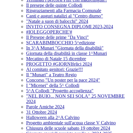
Il presepe delle quinte Collodi
Ringraziamenti alla Farmacia Comunale
Canti e auguri natalizi al "Centro diurno"
"Natale a suon di balocchi" 2024
INVITO CONSEGNA DIPLOMI 2023-2024
#IOLEGGOPERCHE'#
Il Presepe delle prime "Da Vinci"
SCARABIMBOCCHIO 5^edizione
In 3^A Munari "Giornata della disabilità"
Giornata della disabilità in classe 1^Munari
Mecatino di Natale 15 dicembre
PROGETTO #GIORNIfelici 2024
Al comitato genitori: Grazie!!!
Il "Munari" a Teatro Regio
Concorso "Un poster per la pace 2024"
I "Micenei" della 5^ Collodi
5^A Collodi "Progetto accoglienza"
"NEL BUIO... NON SEI SOLA" 25 NOVEMBRE
2024
Parole Amiche 2024
31 Ottobre 2024
Halloween alla 2^A Calvino
Progetto ambientale sull'acqua classe V Calvino
Chiusura delle scuole sabato 19 ottobre 2024