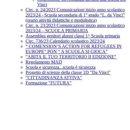
Vinci
Circ. n. 24/2023 Comunicazioni inizio anno scolastico
2023/24 - Scuola secondaria di 1° grado “L. da Vinci”
(orario attività didattiche e modulistica)
Circ. n. 23/2023 Comunicazioni inizio anno scolastico
2023/24 – SCUOLA PRIMARIA
Assemblea genitori alunni classi 1^ Scuola primaria
Circ. 736/23 Calendario scolastico 2023/24
“ COMENSION’S ACTION FOR REFUGEES IN
EUROPE” PON “ A SCUOLA SI GIOCA”
"ABITA IL TUO TERRITORIO II EDIZIONE"
Regolamento MAD
Scuola e sicurezza...scuola è sicurezza
Progetto di scienze della classe 1D "Da Vinci"
"CITTADINANZA ATTIVA"
Formazione "FUTURA"