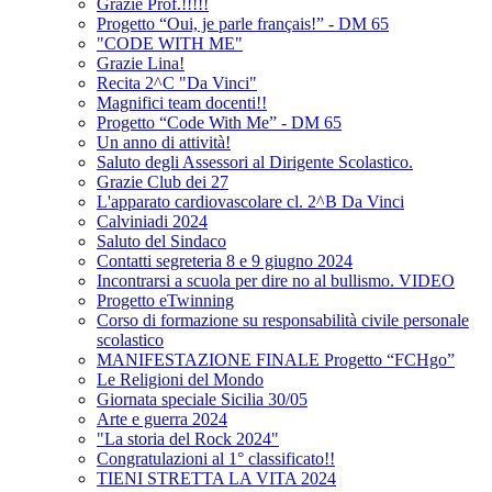
Grazie Prof.!!!!!
Progetto “Oui, je parle français!” - DM 65
"CODE WITH ME"
Grazie Lina!
Recita 2^C "Da Vinci"
Magnifici team docenti!!
Progetto “Code With Me” - DM 65
Un anno di attività!
Saluto degli Assessori al Dirigente Scolastico.
Grazie Club dei 27
L'apparato cardiovascolare cl. 2^B Da Vinci
Calviniadi 2024
Saluto del Sindaco
Contatti segreteria 8 e 9 giugno 2024
Incontrarsi a scuola per dire no al bullismo. VIDEO
Progetto eTwinning
Corso di formazione su responsabilità civile personale
scolastico
MANIFESTAZIONE FINALE Progetto “FCHgo”
Le Religioni del Mondo
Giornata speciale Sicilia 30/05
Arte e guerra 2024
"La storia del Rock 2024"
Congratulazioni al 1° classificato!!
TIENI STRETTA LA VITA 2024