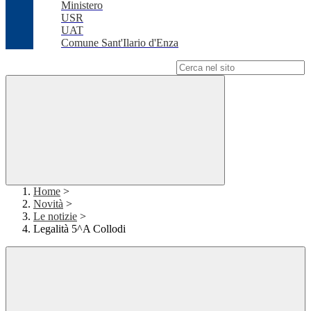
Ministero
USR
UAT
Comune Sant'Ilario d'Enza
Campo di ricerca per le pagine del sito
Home
>
Novità
>
Le notizie
>
Legalità 5^A Collodi