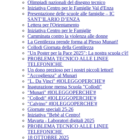
Olimpiadi nazionali del disegno tecnico
Iniziativa Centro per le Famiglie Val d'Enza
Presentazione delle scuole alle famiglie – IC
SANT’ILARIO D’ENZA
Lettera per l'Orientamento
Iniziativa Centro per le Famiglie
Camminata contro la violenza alle donne
La Gentilezza prende forma al Plesso Munari!
Collodi Giornata della Gentilezza
"Un Poster per la Pace 2025": La nostra scuola c'è!
PROBLEMA TECNICO ALLE LINEE
TELEFONICHE
Un dono prezioso per i nostri piccoli lettori!
"Accoglienza" al Munari
"L. Da Vinci" #IOLEGGOPERCHE'#
Inagurazione mensa Scuola "Collodi"
"Munari" #IOLEGGOPERCHE'#
"Collodi" #IOLEGGOPERCHE'#
"Calvino" #IOLEGGOPERCHE'#
Giornate speciali 25-26
Iniziativa "Bebè al Centro!
Mavarta - Laboratori digitali 2025
PROBLEMA TECNICO ALLE LINEE
TELEFONICHE
18 OTTOBRE 2025