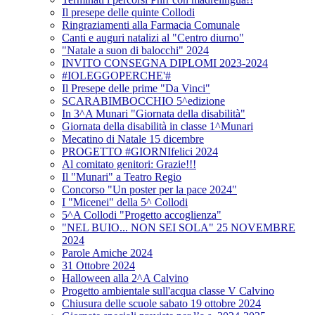
Il presepe delle quinte Collodi
Ringraziamenti alla Farmacia Comunale
Canti e auguri natalizi al "Centro diurno"
"Natale a suon di balocchi" 2024
INVITO CONSEGNA DIPLOMI 2023-2024
#IOLEGGOPERCHE'#
Il Presepe delle prime "Da Vinci"
SCARABIMBOCCHIO 5^edizione
In 3^A Munari "Giornata della disabilità"
Giornata della disabilità in classe 1^Munari
Mecatino di Natale 15 dicembre
PROGETTO #GIORNIfelici 2024
Al comitato genitori: Grazie!!!
Il "Munari" a Teatro Regio
Concorso "Un poster per la pace 2024"
I "Micenei" della 5^ Collodi
5^A Collodi "Progetto accoglienza"
"NEL BUIO... NON SEI SOLA" 25 NOVEMBRE
2024
Parole Amiche 2024
31 Ottobre 2024
Halloween alla 2^A Calvino
Progetto ambientale sull'acqua classe V Calvino
Chiusura delle scuole sabato 19 ottobre 2024