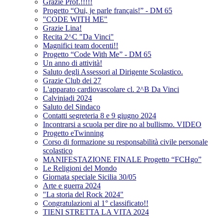
Grazie Prof.!!!!!
Progetto “Oui, je parle français!” - DM 65
"CODE WITH ME"
Grazie Lina!
Recita 2^C "Da Vinci"
Magnifici team docenti!!
Progetto “Code With Me” - DM 65
Un anno di attività!
Saluto degli Assessori al Dirigente Scolastico.
Grazie Club dei 27
L'apparato cardiovascolare cl. 2^B Da Vinci
Calviniadi 2024
Saluto del Sindaco
Contatti segreteria 8 e 9 giugno 2024
Incontrarsi a scuola per dire no al bullismo. VIDEO
Progetto eTwinning
Corso di formazione su responsabilità civile personale
scolastico
MANIFESTAZIONE FINALE Progetto “FCHgo”
Le Religioni del Mondo
Giornata speciale Sicilia 30/05
Arte e guerra 2024
"La storia del Rock 2024"
Congratulazioni al 1° classificato!!
TIENI STRETTA LA VITA 2024