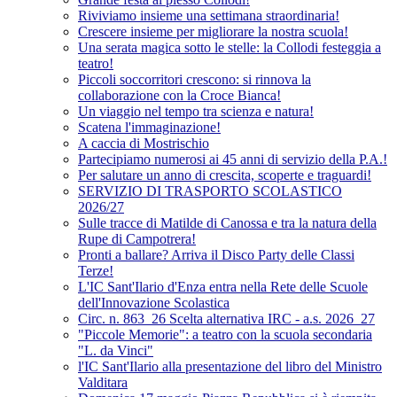
Riviviamo insieme una settimana straordinaria!
Crescere insieme per migliorare la nostra scuola!
Una serata magica sotto le stelle: la Collodi festeggia a
teatro!
Piccoli soccorritori crescono: si rinnova la
collaborazione con la Croce Bianca!
Un viaggio nel tempo tra scienza e natura!
Scatena l'immaginazione!
A caccia di Mostrischio
Partecipiamo numerosi ai 45 anni di servizio della P.A.!
Per salutare un anno di crescita, scoperte e traguardi!
SERVIZIO DI TRASPORTO SCOLASTICO
2026/27
Sulle tracce di Matilde di Canossa e tra la natura della
Rupe di Campotrera!
Pronti a ballare? Arriva il Disco Party delle Classi
Terze!
L'IC Sant'Ilario d'Enza entra nella Rete delle Scuole
dell'Innovazione Scolastica
Circ. n. 863_26 Scelta alternativa IRC - a.s. 2026_27
"Piccole Memorie": a teatro con la scuola secondaria
"L. da Vinci"
l'IC Sant'Ilario alla presentazione del libro del Ministro
Valditara