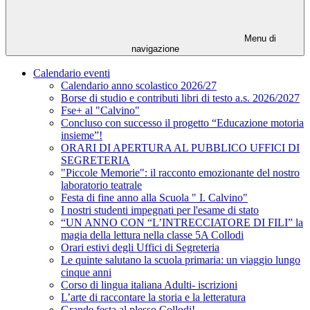
Menu di
navigazione
Calendario eventi
Calendario anno scolastico 2026/27
Borse di studio e contributi libri di testo a.s. 2026/2027
Fse+ al "Calvino"
Concluso con successo il progetto “Educazione motoria
insieme”!
ORARI DI APERTURA AL PUBBLICO UFFICI DI
SEGRETERIA
"Piccole Memorie": il racconto emozionante del nostro
laboratorio teatrale
Festa di fine anno alla Scuola " I. Calvino"
I nostri studenti impegnati per l'esame di stato
“UN ANNO CON “L’INTRECCIATORE DI FILI” la
magia della lettura nella classe 5A Collodi
Orari estivi degli Uffici di Segreteria
Le quinte salutano la scuola primaria: un viaggio lungo
cinque anni
Corso di lingua italiana Adulti- iscrizioni
L’arte di raccontare la storia e la letteratura
Grande festa al plesso Collodi!