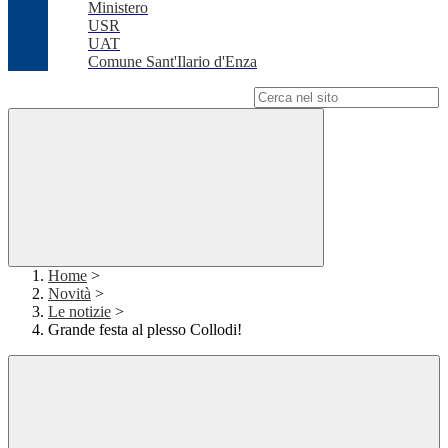
Ministero
USR
UAT
Comune Sant'Ilario d'Enza
Campo di ricerca per le pagine del sito
Home
>
Novità
>
Le notizie
>
Grande festa al plesso Collodi!