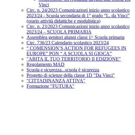
Vinci
Circ. n. 24/2023 Comunicazioni inizio anno scolastico
2023/24 - Scuola secondaria di 1° grado “L. da Vinci”
(orario attività didattiche e modulistica)
Circ. n. 23/2023 Comunicazioni inizio anno scolastico
2023/24 – SCUOLA PRIMARIA
Assemblea genitori alunni classi 1^ Scuola primaria
Circ. 736/23 Calendario scolastico 2023/24
“ COMENSION’S ACTION FOR REFUGEES IN
EUROPE” PON “ A SCUOLA SI GIOCA”
"ABITA IL TUO TERRITORIO II EDIZIONE"
Regolamento MAD
Scuola e sicurezza...scuola è sicurezza
Progetto di scienze della classe 1D "Da Vinci"
"CITTADINANZA ATTIVA"
Formazione "FUTURA"