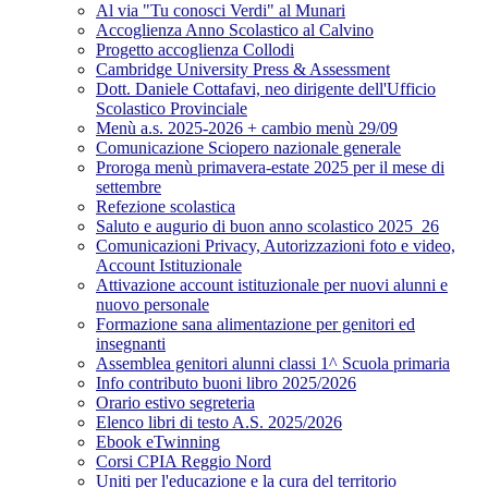
Al via "Tu conosci Verdi" al Munari
Accoglienza Anno Scolastico al Calvino
Progetto accoglienza Collodi
Cambridge University Press & Assessment
Dott. Daniele Cottafavi, neo dirigente dell'Ufficio
Scolastico Provinciale
Menù a.s. 2025-2026 + cambio menù 29/09
Comunicazione Sciopero nazionale generale
Proroga menù primavera-estate 2025 per il mese di
settembre
Refezione scolastica
Saluto e augurio di buon anno scolastico 2025_26
Comunicazioni Privacy, Autorizzazioni foto e video,
Account Istituzionale
Attivazione account istituzionale per nuovi alunni e
nuovo personale
Formazione sana alimentazione per genitori ed
insegnanti
Assemblea genitori alunni classi 1^ Scuola primaria
Info contributo buoni libro 2025/2026
Orario estivo segreteria
Elenco libri di testo A.S. 2025/2026
Ebook eTwinning
Corsi CPIA Reggio Nord
Uniti per l'educazione e la cura del territorio