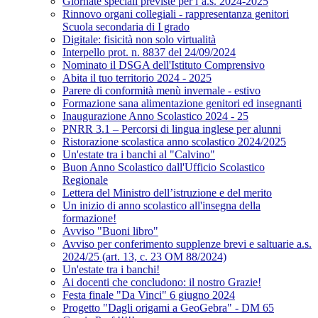
Giornate speciali previste per l’a.s. 2024-2025
Rinnovo organi collegiali - rappresentanza genitori
Scuola secondaria di I grado
Digitale: fisicità non solo virtualità
Interpello prot. n. 8837 del 24/09/2024
Nominato il DSGA dell'Istituto Comprensivo
Abita il tuo territorio 2024 - 2025
Parere di conformità menù invernale - estivo
Formazione sana alimentazione genitori ed insegnanti
Inaugurazione Anno Scolastico 2024 - 25
PNRR 3.1 – Percorsi di lingua inglese per alunni
Ristorazione scolastica anno scolastico 2024/2025
Un'estate tra i banchi al "Calvino"
Buon Anno Scolastico dall'Ufficio Scolastico
Regionale
Lettera del Ministro dell’istruzione e del merito
Un inizio di anno scolastico all'insegna della
formazione!
Avviso "Buoni libro"
Avviso per conferimento supplenze brevi e saltuarie a.s.
2024/25 (art. 13, c. 23 OM 88/2024)
Un'estate tra i banchi!
Ai docenti che concludono: il nostro Grazie!
Festa finale "Da Vinci" 6 giugno 2024
Progetto "Dagli origami a GeoGebra" - DM 65