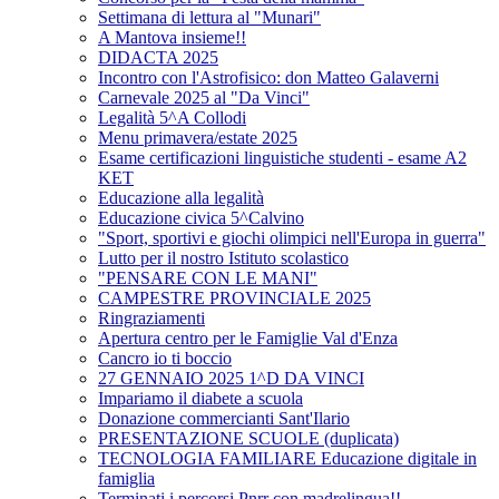
Settimana di lettura al "Munari"
A Mantova insieme!!
DIDACTA 2025
Incontro con l'Astrofisico: don Matteo Galaverni
Carnevale 2025 al "Da Vinci"
Legalità 5^A Collodi
Menu primavera/estate 2025
Esame certificazioni linguistiche studenti - esame A2
KET
Educazione alla legalità
Educazione civica 5^Calvino
"Sport, sportivi e giochi olimpici nell'Europa in guerra"
Lutto per il nostro Istituto scolastico
"PENSARE CON LE MANI"
CAMPESTRE PROVINCIALE 2025
Ringraziamenti
Apertura centro per le Famiglie Val d'Enza
Cancro io ti boccio
27 GENNAIO 2025 1^D DA VINCI
Impariamo il diabete a scuola
Donazione commercianti Sant'Ilario
PRESENTAZIONE SCUOLE (duplicata)
TECNOLOGIA FAMILIARE Educazione digitale in
famiglia
Terminati i percorsi Pnrr con madrelingua!!