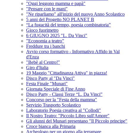
"Oggi leggono mamma e papà"
"Pensare con le mani"
"Ne riparliamo" all'inizio del nuovo Anno Scolastico
5 anni del Progetto NO PLANET B
“La fugacità del tempo, poesia combinatoria”
Gioco fuorimetro
6 GIUGNO 2025 "L. Da Vinci"
”Economia a teatro”
Freddure tra i banchi
Avvio corso formativo - Informativo Affido in Val
d'Enza
"Bebè al Centro!"
Giro d'Italia
19 Maggio "Cittadinanza Attiva" in piazza!
Disco Party al "Da Vinci"
Festa Finale "Munari"
Giornata Speciale di Fine Anno
Disco Party - Classi Terze “L. Da Vinci”
Concorso per la "Festa della mamma"
Servizio Trasporto Scolastico
Laboratorio Poesia creativa al "Collodi"
Il Nostro Teatro: "Piccolo Libro sull'Amore"
Gli alunni del Munari presentano "Il Piccolo principe"
Croce bianca alla Primaria
Archeologo per un giorno alla terramare