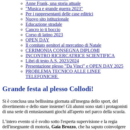
Anne Frank, una storia attuale
"Musica e grande guerra 2023"
Per i rappresentanti delle case editrici
Nuovo sito istituzionale
Educazione stradale
Cancro io ti boccio
Corso di latino 2023
OPEN DAY
Il comitato genitori al mercatino di Natale
CERIMONIA CONSEGNA DIPLOMI
INCONTRO RICERCATRICE SCIENTIFICA
Libri di testo A.S. 2023/2024
Presentazione plesso "Da Vinci" e OPEN DAY 2025
PROBLEMA TECNICO ALLE LINEE
TELEFONICHE
Grande festa al plesso Collodi!
Si è conclusa una bellissima giornata all'insegna dello sport, del
divertimento e dello stare insieme! Gli alunni sono stati i protagonisti
di una serie di entusiasmanti giochi all'aperto nel parco della scuola.
L’intero evento si è svolto sotto l'esperta supervisione e la regia
dell'insegnante di motoria,
Gaia Brozzo
, che ha saputo coinvolgere