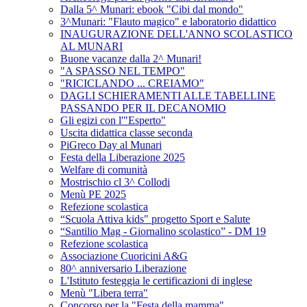
Dalla 5^ Munari: ebook "Cibi dal mondo"
3^Munari: "Flauto magico" e laboratorio didattico
INAUGURAZIONE DELL'ANNO SCOLASTICO
AL MUNARI
Buone vacanze dalla 2^ Munari!
"A SPASSO NEL TEMPO"
"RICICLANDO ... CREIAMO"
DAGLI SCHIERAMENTI ALLE TABELLINE
PASSANDO PER IL DECANOMIO
Gli egizi con l'"Esperto"
Uscita didattica classe seconda
PiGreco Day al Munari
Festa della Liberazione 2025
Welfare di comunità
Mostrischio cl 3^ Collodi
Menù PE 2025
Refezione scolastica
“Scuola Attiva kids" progetto Sport e Salute
“Santilio Mag - Giornalino scolastico” - DM 19
Refezione scolastica
Associazione Cuoricini A&G
80^ anniversario Liberazione
L'Istituto festeggia le certificazioni di inglese
Menù "Libera terra"
Concorso per la "Festa della mamma"