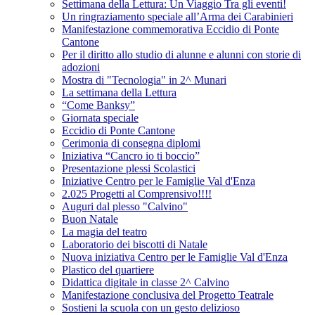
Settimana della Lettura: Un Viaggio Tra gli eventi!
Un ringraziamento speciale all’Arma dei Carabinieri
Manifestazione commemorativa Eccidio di Ponte
Cantone
Per il diritto allo studio di alunne e alunni con storie di
adozioni
Mostra di "Tecnologia" in 2^ Munari
La settimana della Lettura
“Come Banksy”
Giornata speciale
Eccidio di Ponte Cantone
Cerimonia di consegna diplomi
Iniziativa “Cancro io ti boccio”
Presentazione plessi Scolastici
Iniziative Centro per le Famiglie Val d'Enza
2.025 Progetti al Comprensivo!!!!
Auguri dal plesso "Calvino"
Buon Natale
La magia del teatro
Laboratorio dei biscotti di Natale
Nuova iniziativa Centro per le Famiglie Val d'Enza
Plastico del quartiere
Didattica digitale in classe 2^ Calvino
Manifestazione conclusiva del Progetto Teatrale
Sostieni la scuola con un gesto delizioso