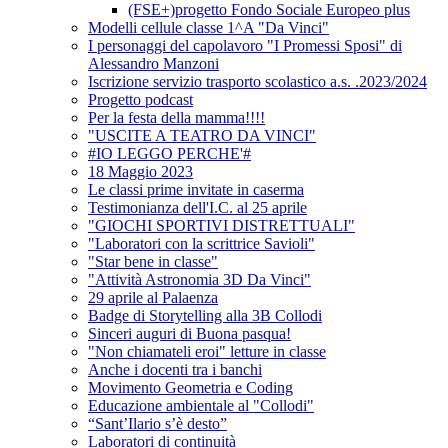
(FSE+)progetto Fondo Sociale Europeo plus
Modelli cellule classe 1^A "Da Vinci"
I personaggi del capolavoro "I Promessi Sposi" di
Alessandro Manzoni
Iscrizione servizio trasporto scolastico a.s. .2023/2024
Progetto podcast
Per la festa della mamma!!!!
"USCITE A TEATRO DA VINCI"
#IO LEGGO PERCHE'#
18 Maggio 2023
Le classi prime invitate in caserma
Testimonianza dell'I.C. al 25 aprile
"GIOCHI SPORTIVI DISTRETTUALI"
"Laboratori con la scrittrice Savioli"
"Star bene in classe"
"Attività Astronomia 3D Da Vinci"
29 aprile al Palaenza
Badge di Storytelling alla 3B Collodi
Sinceri auguri di Buona pasqua!
"Non chiamateli eroi" letture in classe
Anche i docenti tra i banchi
Movimento Geometria e Coding
Educazione ambientale al "Collodi"
“Sant’Ilario s’è desto”
Laboratori di continuità