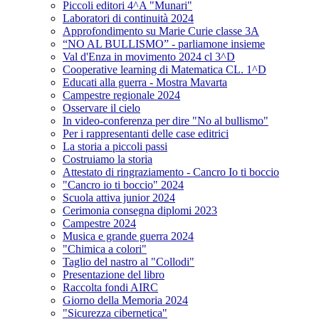
Piccoli editori 4^A "Munari"
Laboratori di continuità 2024
Approfondimento su Marie Curie classe 3A
“NO AL BULLISMO” - parliamone insieme
Val d'Enza in movimento 2024 cl 3^D
Cooperative learning di Matematica CL. 1^D
Educati alla guerra - Mostra Mavarta
Campestre regionale 2024
Osservare il cielo
In video-conferenza per dire "No al bullismo"
Per i rappresentanti delle case editrici
La storia a piccoli passi
Costruiamo la storia
Attestato di ringraziamento - Cancro Io ti boccio
"Cancro io ti boccio" 2024
Scuola attiva junior 2024
Cerimonia consegna diplomi 2023
Campestre 2024
Musica e grande guerra 2024
"Chimica a colori"
Taglio del nastro al "Collodi"
Presentazione del libro
Raccolta fondi AIRC
Giorno della Memoria 2024
"Sicurezza cibernetica"