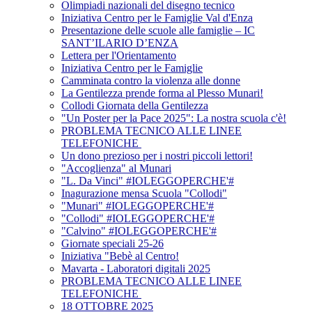
Olimpiadi nazionali del disegno tecnico
Iniziativa Centro per le Famiglie Val d'Enza
Presentazione delle scuole alle famiglie – IC
SANT’ILARIO D’ENZA
Lettera per l'Orientamento
Iniziativa Centro per le Famiglie
Camminata contro la violenza alle donne
La Gentilezza prende forma al Plesso Munari!
Collodi Giornata della Gentilezza
"Un Poster per la Pace 2025": La nostra scuola c'è!
PROBLEMA TECNICO ALLE LINEE
TELEFONICHE
Un dono prezioso per i nostri piccoli lettori!
"Accoglienza" al Munari
"L. Da Vinci" #IOLEGGOPERCHE'#
Inagurazione mensa Scuola "Collodi"
"Munari" #IOLEGGOPERCHE'#
"Collodi" #IOLEGGOPERCHE'#
"Calvino" #IOLEGGOPERCHE'#
Giornate speciali 25-26
Iniziativa "Bebè al Centro!
Mavarta - Laboratori digitali 2025
PROBLEMA TECNICO ALLE LINEE
TELEFONICHE
18 OTTOBRE 2025