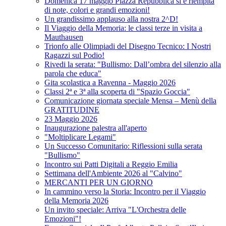
Domenica 17 maggio Piazza Repubblica si è riempita
di note, colori e grandi emozioni!
Un grandissimo applauso alla nostra 2^D!
Il Viaggio della Memoria: le classi terze in visita a
Mauthausen
Trionfo alle Olimpiadi del Disegno Tecnico: I Nostri
Ragazzi sul Podio!
Rivedi la serata: "Bullismo: Dall’ombra del silenzio alla
parola che educa"
Gita scolastica a Ravenna - Maggio 2026
Classi 2ª e 3ª alla scoperta di "Spazio Goccia"
Comunicazione giornata speciale Mensa – Menù della
GRATITUDINE
23 Maggio 2026
Inaugurazione palestra all'aperto
"Moltiplicare Legami"
Un Successo Comunitario: Riflessioni sulla serata
"Bullismo"
Incontro sui Patti Digitali a Reggio Emilia
Settimana dell'Ambiente 2026 al "Calvino"
MERCANTI PER UN GIORNO
In cammino verso la Storia: Incontro per il Viaggio
della Memoria 2026
Un invito speciale: Arriva "L'Orchestra delle
Emozioni"!