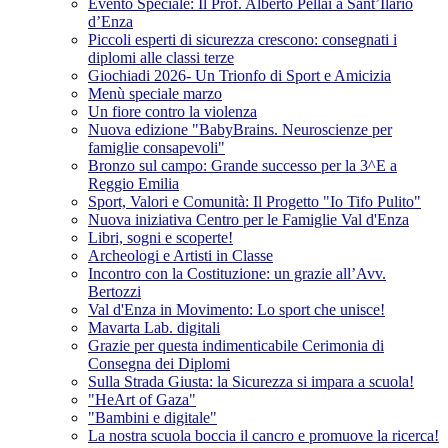
Evento Speciale: Il Prof. Alberto Pellai a Sant’Ilario
d’Enza
Piccoli esperti di sicurezza crescono: consegnati i
diplomi alle classi terze
Giochiadi 2026- Un Trionfo di Sport e Amicizia
Menù speciale marzo
Un fiore contro la violenza
Nuova edizione "BabyBrains. Neuroscienze per
famiglie consapevoli"
Bronzo sul campo: Grande successo per la 3^E a
Reggio Emilia
Sport, Valori e Comunità: Il Progetto "Io Tifo Pulito"
Nuova iniziativa Centro per le Famiglie Val d'Enza
Libri, sogni e scoperte!
Archeologi e Artisti in Classe
Incontro con la Costituzione: un grazie all’Avv.
Bertozzi
Val d'Enza in Movimento: Lo sport che unisce!
Mavarta Lab. digitali
Grazie per questa indimenticabile Cerimonia di
Consegna dei Diplomi
Sulla Strada Giusta: la Sicurezza si impara a scuola!
"HeArt of Gaza"
"Bambini e digitale"
La nostra scuola boccia il cancro e promuove la ricerca!