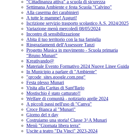
"Cittadinanza attiva" a scuola di sicurezza
Settimana Ambiente e festa Scuola "Calvino"
Alla caserma dei carabinieri
A tutte le mamme! Auguri!
Iscrizione servizio trasporto scolastico A.S. 2024/2025
Variazione menù mercoledì 08/05/2024
Incontro di sensibilizzazione
Abita il tuo territorio con la tua famiglia
Ringraziamenti dell'Assessore Tanzi
Progetto Musica in movimento - Scuola primaria
“Bruno Munari”
Kreativando@
Materiale Evento Formativo 2024 Nuove Linee Guida
In Municipio a parlare di "Ambiente"
"qrcode_sites.google.com.png"
Festa plesso Munari
Visita alla Caritas di Sant'Ilario
Mostischio è stato catturato!!
Welfare di comunità - notiziario aprile 2024
A piccoli passi nell'uso di "Canva"
Croce Bianca al "Munari"
Giorno del π day
Costruiamo una storia! Classe 3^A Munari
Menù "Giornata libera terra"
Uscite a teatro "Da Vinci" 2023-2024