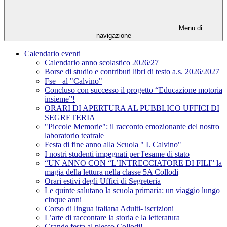
Menu di
navigazione
Calendario eventi
Calendario anno scolastico 2026/27
Borse di studio e contributi libri di testo a.s. 2026/2027
Fse+ al "Calvino"
Concluso con successo il progetto “Educazione motoria
insieme”!
ORARI DI APERTURA AL PUBBLICO UFFICI DI
SEGRETERIA
"Piccole Memorie": il racconto emozionante del nostro
laboratorio teatrale
Festa di fine anno alla Scuola " I. Calvino"
I nostri studenti impegnati per l'esame di stato
“UN ANNO CON “L’INTRECCIATORE DI FILI” la
magia della lettura nella classe 5A Collodi
Orari estivi degli Uffici di Segreteria
Le quinte salutano la scuola primaria: un viaggio lungo
cinque anni
Corso di lingua italiana Adulti- iscrizioni
L’arte di raccontare la storia e la letteratura
Grande festa al plesso Collodi!