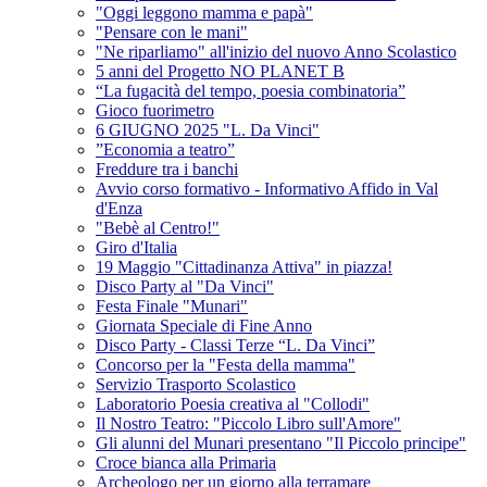
"Oggi leggono mamma e papà"
"Pensare con le mani"
"Ne riparliamo" all'inizio del nuovo Anno Scolastico
5 anni del Progetto NO PLANET B
“La fugacità del tempo, poesia combinatoria”
Gioco fuorimetro
6 GIUGNO 2025 "L. Da Vinci"
”Economia a teatro”
Freddure tra i banchi
Avvio corso formativo - Informativo Affido in Val
d'Enza
"Bebè al Centro!"
Giro d'Italia
19 Maggio "Cittadinanza Attiva" in piazza!
Disco Party al "Da Vinci"
Festa Finale "Munari"
Giornata Speciale di Fine Anno
Disco Party - Classi Terze “L. Da Vinci”
Concorso per la "Festa della mamma"
Servizio Trasporto Scolastico
Laboratorio Poesia creativa al "Collodi"
Il Nostro Teatro: "Piccolo Libro sull'Amore"
Gli alunni del Munari presentano "Il Piccolo principe"
Croce bianca alla Primaria
Archeologo per un giorno alla terramare