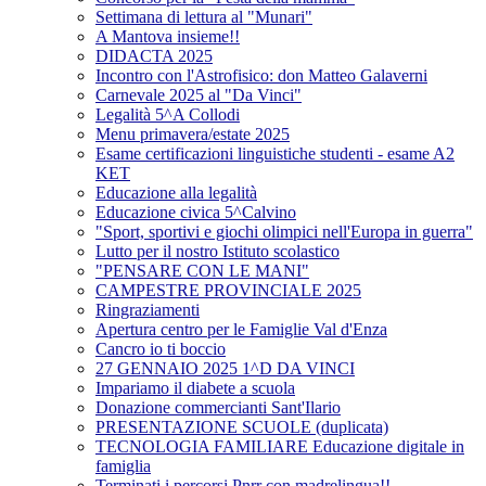
Settimana di lettura al "Munari"
A Mantova insieme!!
DIDACTA 2025
Incontro con l'Astrofisico: don Matteo Galaverni
Carnevale 2025 al "Da Vinci"
Legalità 5^A Collodi
Menu primavera/estate 2025
Esame certificazioni linguistiche studenti - esame A2
KET
Educazione alla legalità
Educazione civica 5^Calvino
"Sport, sportivi e giochi olimpici nell'Europa in guerra"
Lutto per il nostro Istituto scolastico
"PENSARE CON LE MANI"
CAMPESTRE PROVINCIALE 2025
Ringraziamenti
Apertura centro per le Famiglie Val d'Enza
Cancro io ti boccio
27 GENNAIO 2025 1^D DA VINCI
Impariamo il diabete a scuola
Donazione commercianti Sant'Ilario
PRESENTAZIONE SCUOLE (duplicata)
TECNOLOGIA FAMILIARE Educazione digitale in
famiglia
Terminati i percorsi Pnrr con madrelingua!!