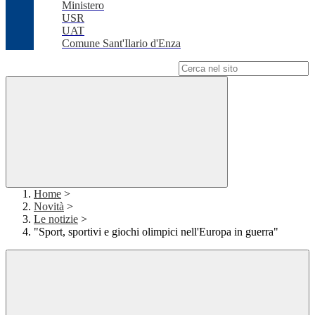
Ministero
USR
UAT
Comune Sant'Ilario d'Enza
Campo di ricerca per le pagine del sito
Home
>
Novità
>
Le notizie
>
"Sport, sportivi e giochi olimpici nell'Europa in guerra"