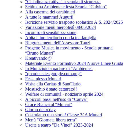
"Cittadinanza attiva" a scuola di sicurezza
Settimana Ambiente e festa Scuola "Calvino"
Alla caserma dei carabinieri
A tutte le mamme! Auguri!
Iscrizione servizio trasporto scolastico A.S. 2024/2025
Variazione menù mercoledì 08/05/2024
Incontro di sensibilizzazione
Abita il tuo territorio con la tua famiglia
Ringraziamenti dell'Assessore Tanzi
Progetto Musica in movimento - Scuola primaria
“Bruno Munari”
Kreativando@
Materiale Evento Formativo 2024 Nuove Linee Guida
In Municipio a parlare di "Ambiente"
"qrcode_sites.google.com.png"
Festa plesso Munari
Visita alla Caritas di Sant'Ilario
Mostischio è stato catturato!!
Welfare di comunità - notiziario aprile 2024
A piccoli passi nell'uso di "Canva"
Croce Bianca al "Munari"
Giorno del π day
Costruiamo una storia! Classe 3^A Munari
Menù "Giornata libera terra"
Uscite a teatro "Da Vinci" 2023-2024