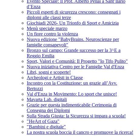
Evento Speciale: Il Prof. Alberto Pellai a Sant’Ilario
d’Enza
Piccoli esperti di sicurezza crescono: consegnati i
diplomi alle classi terze
Giochiadi 2026- Un Trionfo di Sport e Amicizia
Menù speciale marzo
Un fiore contro la violenza
Nuova edizione "BabyBrains. Neuroscienze per
famiglie consapevoli"
Bronzo sul campo: Grande successo per la 3^E a
Reggio Emilia
Sport, Valori e Comunità: Il Progetto "Io Tifo Pulito"
Nuova iniziativa Centro per le Famiglie Val d'Enza
Libri, sogni e scoperte!
Archeologi e Artisti in Classe
Incontro con la Costituzione: un grazie all’Avv.
Bertozzi
Val d'Enza in Movimento: Lo sport che unisce!
Mavarta Lab. digitali
Grazie per questa indimenticabile Cerimonia di
Consegna dei Diplomi
Sulla Strada Giusta: la Sicurezza si impara a scuola!
"HeArt of Gaza"
"Bambini e digitale"
La nostra scuola boccia il cancro e promuove la ricerca!