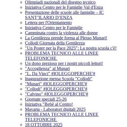
Olimpiadi nazionali del disegno tecnico
Iniziativa Centro per le Famiglie Val d'Enza
Presentazione delle scuole alle famiglie – IC
SANT’ILARIO D’ENZA
Lettera per l'Orientamento
Iniziativa Centro per le Famiglie
Camminata contro la violenza alle donne
La Gentilezza prende forma al Plesso Munari!
Collodi Giornata della Gentilezza
"Un Poster per la Pace 2025": La nostra scuola c'è!
PROBLEMA TECNICO ALLE LINEE
TELEFONICHE
Un dono prezioso per i nostri piccoli lettori!
"Accoglienza" al Munari
"L. Da Vinci" #IOLEGGOPERCHE'#
Inagurazione mensa Scuola "Collodi"
"Munari" #IOLEGGOPERCHE'#
"Collodi" #IOLEGGOPERCHE'#
"Calvino" #IOLEGGOPERCHE'#
Giornate speciali 25-26
Iniziativa "Bebè al Centro!
Mavarta - Laboratori digitali 2025
PROBLEMA TECNICO ALLE LINEE
TELEFONICHE
18 OTTOBRE 2025