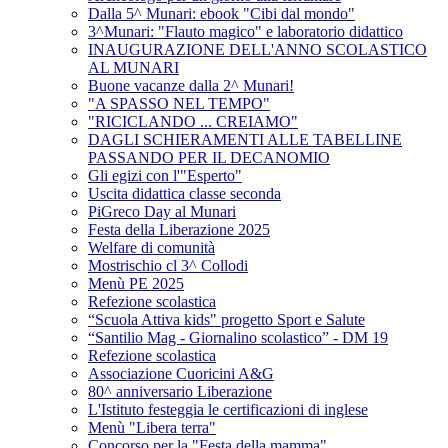
Dalla 5^ Munari: ebook "Cibi dal mondo"
3^Munari: "Flauto magico" e laboratorio didattico
INAUGURAZIONE DELL'ANNO SCOLASTICO
AL MUNARI
Buone vacanze dalla 2^ Munari!
"A SPASSO NEL TEMPO"
"RICICLANDO ... CREIAMO"
DAGLI SCHIERAMENTI ALLE TABELLINE
PASSANDO PER IL DECANOMIO
Gli egizi con l'"Esperto"
Uscita didattica classe seconda
PiGreco Day al Munari
Festa della Liberazione 2025
Welfare di comunità
Mostrischio cl 3^ Collodi
Menù PE 2025
Refezione scolastica
“Scuola Attiva kids" progetto Sport e Salute
“Santilio Mag - Giornalino scolastico” - DM 19
Refezione scolastica
Associazione Cuoricini A&G
80^ anniversario Liberazione
L'Istituto festeggia le certificazioni di inglese
Menù "Libera terra"
Concorso per la "Festa della mamma"