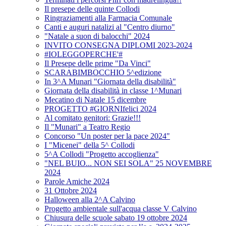
Il presepe delle quinte Collodi
Ringraziamenti alla Farmacia Comunale
Canti e auguri natalizi al "Centro diurno"
"Natale a suon di balocchi" 2024
INVITO CONSEGNA DIPLOMI 2023-2024
#IOLEGGOPERCHE'#
Il Presepe delle prime "Da Vinci"
SCARABIMBOCCHIO 5^edizione
In 3^A Munari "Giornata della disabilità"
Giornata della disabilità in classe 1^Munari
Mecatino di Natale 15 dicembre
PROGETTO #GIORNIfelici 2024
Al comitato genitori: Grazie!!!
Il "Munari" a Teatro Regio
Concorso "Un poster per la pace 2024"
I "Micenei" della 5^ Collodi
5^A Collodi "Progetto accoglienza"
"NEL BUIO... NON SEI SOLA" 25 NOVEMBRE
2024
Parole Amiche 2024
31 Ottobre 2024
Halloween alla 2^A Calvino
Progetto ambientale sull'acqua classe V Calvino
Chiusura delle scuole sabato 19 ottobre 2024