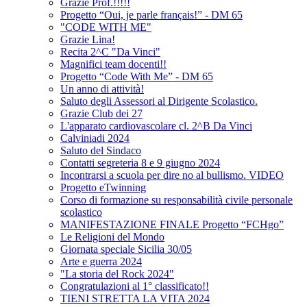
Grazie Prof.!!!!!
Progetto “Oui, je parle français!” - DM 65
"CODE WITH ME"
Grazie Lina!
Recita 2^C "Da Vinci"
Magnifici team docenti!!
Progetto “Code With Me” - DM 65
Un anno di attività!
Saluto degli Assessori al Dirigente Scolastico.
Grazie Club dei 27
L'apparato cardiovascolare cl. 2^B Da Vinci
Calviniadi 2024
Saluto del Sindaco
Contatti segreteria 8 e 9 giugno 2024
Incontrarsi a scuola per dire no al bullismo. VIDEO
Progetto eTwinning
Corso di formazione su responsabilità civile personale
scolastico
MANIFESTAZIONE FINALE Progetto “FCHgo”
Le Religioni del Mondo
Giornata speciale Sicilia 30/05
Arte e guerra 2024
"La storia del Rock 2024"
Congratulazioni al 1° classificato!!
TIENI STRETTA LA VITA 2024