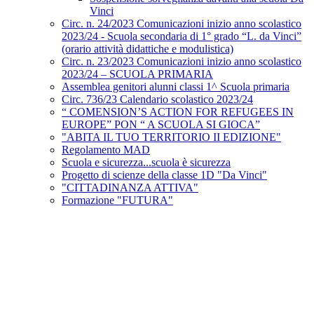
Vinci
Circ. n. 24/2023 Comunicazioni inizio anno scolastico
2023/24 - Scuola secondaria di 1° grado “L. da Vinci”
(orario attività didattiche e modulistica)
Circ. n. 23/2023 Comunicazioni inizio anno scolastico
2023/24 – SCUOLA PRIMARIA
Assemblea genitori alunni classi 1^ Scuola primaria
Circ. 736/23 Calendario scolastico 2023/24
“ COMENSION’S ACTION FOR REFUGEES IN
EUROPE” PON “ A SCUOLA SI GIOCA”
"ABITA IL TUO TERRITORIO II EDIZIONE"
Regolamento MAD
Scuola e sicurezza...scuola è sicurezza
Progetto di scienze della classe 1D "Da Vinci"
"CITTADINANZA ATTIVA"
Formazione "FUTURA"