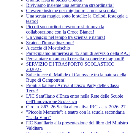
Riviviamo insieme una settimana straordinaria!
Crescere insieme per migliorare la nostra scuola!
Una serata magica sotto le stelle: la Collodi festeggia a
teatro!
Piccoli soccorritori crescono: si rinnova la
collaborazione con la Croce Bianca!
Un viaggio nel tempo tra scienza e natura!
Scatena l'immaginazione!
A caccia di Mostrischio
Partecipiamo numerosi ai 45 anni di servizio della P.A.!
Per salutare un anno di crescita, scoperte e traguardi!
SERVIZIO DI TRASPORTO SCOLASTICO
2026/27
Sulle tracce di Matilde di Canossa e tra la natura della
Rupe di Campotrera!
Pronti a ballare? Arriva il Disco Party delle Classi
Terze!
L'IC Sant'Ilario d'Enza entra nella Rete delle Scuole
dell'Innovazione Scolastica
Circ. n. 863_26 Scelta alternativa IRC - a.s. 2026_27
"Piccole Memorie": a teatro con la scuola secondaria
"L. da Vinci"
l'IC Sant'Ilario alla presentazione del libro del Ministro
Valditara