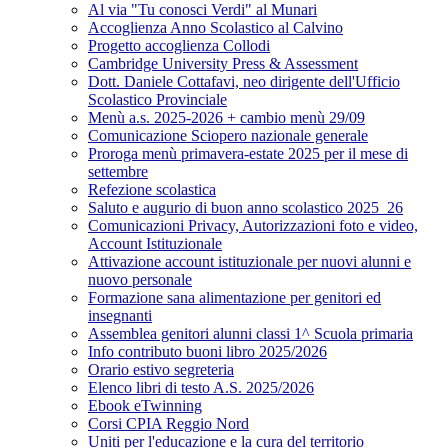
Al via "Tu conosci Verdi" al Munari
Accoglienza Anno Scolastico al Calvino
Progetto accoglienza Collodi
Cambridge University Press & Assessment
Dott. Daniele Cottafavi, neo dirigente dell'Ufficio
Scolastico Provinciale
Menù a.s. 2025-2026 + cambio menù 29/09
Comunicazione Sciopero nazionale generale
Proroga menù primavera-estate 2025 per il mese di
settembre
Refezione scolastica
Saluto e augurio di buon anno scolastico 2025_26
Comunicazioni Privacy, Autorizzazioni foto e video,
Account Istituzionale
Attivazione account istituzionale per nuovi alunni e
nuovo personale
Formazione sana alimentazione per genitori ed
insegnanti
Assemblea genitori alunni classi 1^ Scuola primaria
Info contributo buoni libro 2025/2026
Orario estivo segreteria
Elenco libri di testo A.S. 2025/2026
Ebook eTwinning
Corsi CPIA Reggio Nord
Uniti per l'educazione e la cura del territorio