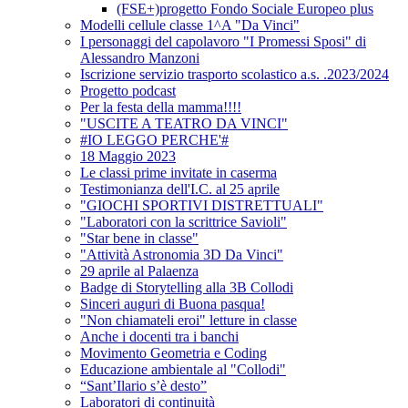
(FSE+)progetto Fondo Sociale Europeo plus
Modelli cellule classe 1^A "Da Vinci"
I personaggi del capolavoro "I Promessi Sposi" di
Alessandro Manzoni
Iscrizione servizio trasporto scolastico a.s. .2023/2024
Progetto podcast
Per la festa della mamma!!!!
"USCITE A TEATRO DA VINCI"
#IO LEGGO PERCHE'#
18 Maggio 2023
Le classi prime invitate in caserma
Testimonianza dell'I.C. al 25 aprile
"GIOCHI SPORTIVI DISTRETTUALI"
"Laboratori con la scrittrice Savioli"
"Star bene in classe"
"Attività Astronomia 3D Da Vinci"
29 aprile al Palaenza
Badge di Storytelling alla 3B Collodi
Sinceri auguri di Buona pasqua!
"Non chiamateli eroi" letture in classe
Anche i docenti tra i banchi
Movimento Geometria e Coding
Educazione ambientale al "Collodi"
“Sant’Ilario s’è desto”
Laboratori di continuità