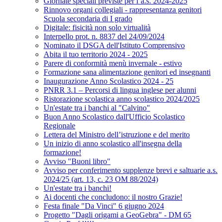
Giornate speciali previste per l’a.s. 2024-2025
Rinnovo organi collegiali - rappresentanza genitori
Scuola secondaria di I grado
Digitale: fisicità non solo virtualità
Interpello prot. n. 8837 del 24/09/2024
Nominato il DSGA dell'Istituto Comprensivo
Abita il tuo territorio 2024 - 2025
Parere di conformità menù invernale - estivo
Formazione sana alimentazione genitori ed insegnanti
Inaugurazione Anno Scolastico 2024 - 25
PNRR 3.1 – Percorsi di lingua inglese per alunni
Ristorazione scolastica anno scolastico 2024/2025
Un'estate tra i banchi al "Calvino"
Buon Anno Scolastico dall'Ufficio Scolastico
Regionale
Lettera del Ministro dell’istruzione e del merito
Un inizio di anno scolastico all'insegna della
formazione!
Avviso "Buoni libro"
Avviso per conferimento supplenze brevi e saltuarie a.s.
2024/25 (art. 13, c. 23 OM 88/2024)
Un'estate tra i banchi!
Ai docenti che concludono: il nostro Grazie!
Festa finale "Da Vinci" 6 giugno 2024
Progetto "Dagli origami a GeoGebra" - DM 65