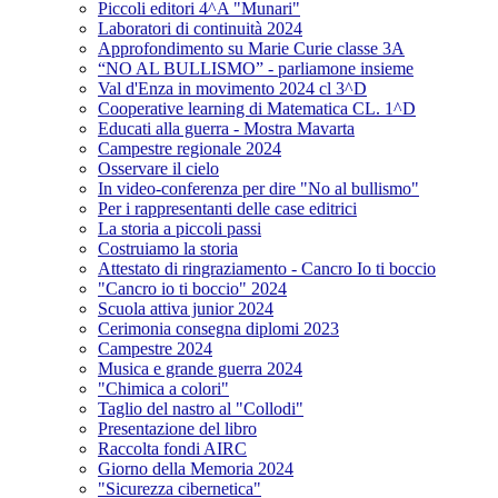
Piccoli editori 4^A "Munari"
Laboratori di continuità 2024
Approfondimento su Marie Curie classe 3A
“NO AL BULLISMO” - parliamone insieme
Val d'Enza in movimento 2024 cl 3^D
Cooperative learning di Matematica CL. 1^D
Educati alla guerra - Mostra Mavarta
Campestre regionale 2024
Osservare il cielo
In video-conferenza per dire "No al bullismo"
Per i rappresentanti delle case editrici
La storia a piccoli passi
Costruiamo la storia
Attestato di ringraziamento - Cancro Io ti boccio
"Cancro io ti boccio" 2024
Scuola attiva junior 2024
Cerimonia consegna diplomi 2023
Campestre 2024
Musica e grande guerra 2024
"Chimica a colori"
Taglio del nastro al "Collodi"
Presentazione del libro
Raccolta fondi AIRC
Giorno della Memoria 2024
"Sicurezza cibernetica"