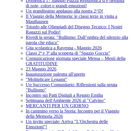
Domenica 17 maggio Piazza Repubblica si è riempita
di note, colori e grandi emozioni!
Un grandissimo applauso alla nostra 2^D!
Il Viaggio della Memoria: le classi terze in visita a
Mauthausen
Trionfo alle Olimpiadi del Disegno Tecnico: I Nostri
Ragazzi sul Podio!
Rivedi la serata: "Bullismo: Dall’ombra del silenzio alla
parola che educa"
Gita scolastica a Ravenna - Maggio 2026
Classi 2ª e 3ª alla scoperta di "Spazio Goccia"
Comunicazione giornata speciale Mensa – Menù della
GRATITUDINE
23 Maggio 2026
Inaugurazione palestra all'aperto
"Moltiplicare Legami"
Un Successo Comunitario: Riflessioni sulla serata
"Bullismo"
Incontro sui Patti Digitali a Reggio Emilia
Settimana dell'Ambiente 2026 al "Calvino"
MERCANTI PER UN GIORNO
In cammino verso la Storia: Incontro per il Viaggio
della Memoria 2026
Un invito speciale: Arriva "L'Orchestra delle
Emozioni"!