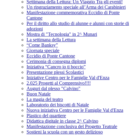
Settimana della Lettura: Un Viaggio Tra gli eventi!
Un ringraziamento speciale all’Arma dei Carabinieri
Manifestazione commemorativa Eccidio di Ponte
Cantone
Per il diritto allo studio di alunne e alunni con storie di
adozioni
Mostra di "Tecnologia" in 2^ Munari
La settimana della Lettura
“Come Banksy”
Giornata speciale
Eccidio di Ponte Cantone
Cerimonia di consegna diplomi
Iniziativa “Cancro io ti boccio”
Presentazione plessi Scolastici
Iniziative Centro per le Famiglie Val d'Enza
2.025 Progetti al Comprensivo!!!!
Auguri dal plesso "Calvino"
Buon Natale
La magia del teatro
Laboratorio dei biscotti di Natale
Nuova iniziativa Centro per le Famiglie Val d'Enza
Plastico del quartiere
Didattica digitale in classe 2^ Calvino
Manifestazione conclusiva del Progetto Teatrale
Sostieni la scuola con un gesto delizioso