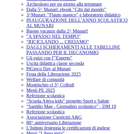
Archeologo per un giorno alla terramare
Dalla 5^ Munari: ebook "Cibi dal mondo"
3^Munari: "Flauto magico" e laboratorio didattico
INAUGURAZIONE DELL'ANNO SCOLASTICO
AL MUNARI
Buone vacanze dalla 2^ Munari!
"A SPASSO NEL TEMPO"
"RICICLANDO ... CREIAMO"
DAGLI SCHIERAMENTI ALLE TABELLINE
PASSANDO PER IL DECANOMIO
Gli egizi con l'"Esperto"
Uscita didattica classe seconda
PiGreco Day al Munari
Festa della Liberazione 2025
Welfare di comunità
Mostrischio cl 3^ Collodi
Menù PE 2025
Refezione scolastica
“Scuola Attiva kids" progetto Sport e Salute
“Santilio Mag - Giornalino scolastico” - DM 19
Refezione scolastica
Associazione Cuoricini A&G
80^ anniversario Liberazione
L'Istituto festeggia le certificazioni di inglese
Menù "Libera terra"