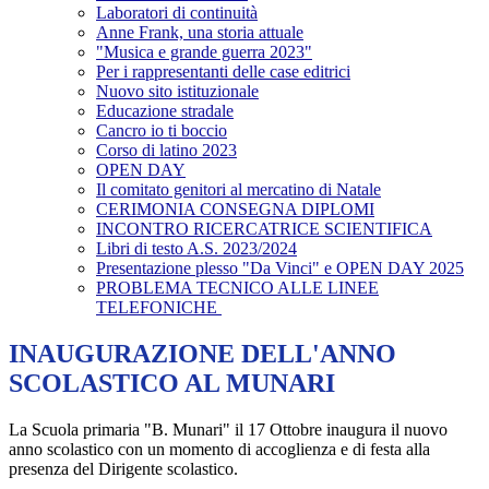
Laboratori di continuità
Anne Frank, una storia attuale
"Musica e grande guerra 2023"
Per i rappresentanti delle case editrici
Nuovo sito istituzionale
Educazione stradale
Cancro io ti boccio
Corso di latino 2023
OPEN DAY
Il comitato genitori al mercatino di Natale
CERIMONIA CONSEGNA DIPLOMI
INCONTRO RICERCATRICE SCIENTIFICA
Libri di testo A.S. 2023/2024
Presentazione plesso "Da Vinci" e OPEN DAY 2025
PROBLEMA TECNICO ALLE LINEE
TELEFONICHE
INAUGURAZIONE DELL'ANNO
SCOLASTICO AL MUNARI
La Scuola primaria "B. Munari" il 17 Ottobre inaugura il nuovo
anno scolastico con un momento di accoglienza e di festa alla
presenza del Dirigente scolastico.