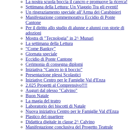
La nostra scuola boccia il cancro e promuove la ricerca!
Settimana della Lettura: Un Viaggio Tra gli eventi!
Un ringraziamento speciale all’Arma dei Carabinieri
Manifestazione commemorativa Eccidio di Ponte
Cantone
Per il diritto allo studio di alunne e alunni con storie di
adozioni
Mostra di "Tecnologia" in 2^ Munari
La settimana della Lettura
“Come Banksy”
Giornata speciale
Eccidio di Ponte Cantone
Cerimonia di consegna diplomi
Iniziativa “Cancro io ti boccio”
Presentazione plessi Scolastici
Iniziative Centro per le Famiglie Val d'Enza
2.025 Progetti al Comprensivo!!!!
Auguri dal plesso "Calvino"
Buon Natale
La magia del teatro
Laboratorio dei biscotti di Natale
Nuova iniziativa Centro per le Famiglie Val d'Enza
Plastico del quartiere
Didattica digitale in classe 2^ Calvino
Manifestazione conclusiva del Progetto Teatrale