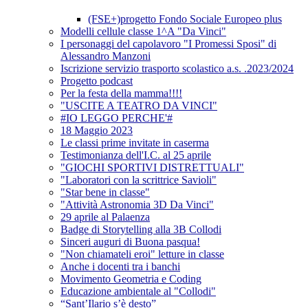
(FSE+)progetto Fondo Sociale Europeo plus
Modelli cellule classe 1^A "Da Vinci"
I personaggi del capolavoro "I Promessi Sposi" di
Alessandro Manzoni
Iscrizione servizio trasporto scolastico a.s. .2023/2024
Progetto podcast
Per la festa della mamma!!!!
"USCITE A TEATRO DA VINCI"
#IO LEGGO PERCHE'#
18 Maggio 2023
Le classi prime invitate in caserma
Testimonianza dell'I.C. al 25 aprile
"GIOCHI SPORTIVI DISTRETTUALI"
"Laboratori con la scrittrice Savioli"
"Star bene in classe"
"Attività Astronomia 3D Da Vinci"
29 aprile al Palaenza
Badge di Storytelling alla 3B Collodi
Sinceri auguri di Buona pasqua!
"Non chiamateli eroi" letture in classe
Anche i docenti tra i banchi
Movimento Geometria e Coding
Educazione ambientale al "Collodi"
“Sant’Ilario s’è desto”