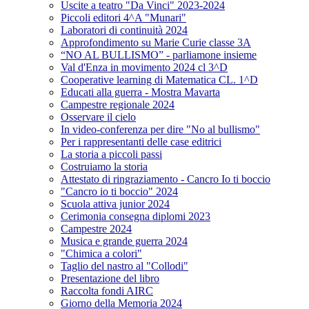
Uscite a teatro "Da Vinci" 2023-2024
Piccoli editori 4^A "Munari"
Laboratori di continuità 2024
Approfondimento su Marie Curie classe 3A
“NO AL BULLISMO” - parliamone insieme
Val d'Enza in movimento 2024 cl 3^D
Cooperative learning di Matematica CL. 1^D
Educati alla guerra - Mostra Mavarta
Campestre regionale 2024
Osservare il cielo
In video-conferenza per dire "No al bullismo"
Per i rappresentanti delle case editrici
La storia a piccoli passi
Costruiamo la storia
Attestato di ringraziamento - Cancro Io ti boccio
"Cancro io ti boccio" 2024
Scuola attiva junior 2024
Cerimonia consegna diplomi 2023
Campestre 2024
Musica e grande guerra 2024
"Chimica a colori"
Taglio del nastro al "Collodi"
Presentazione del libro
Raccolta fondi AIRC
Giorno della Memoria 2024