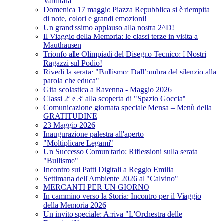
Valditara
Domenica 17 maggio Piazza Repubblica si è riempita
di note, colori e grandi emozioni!
Un grandissimo applauso alla nostra 2^D!
Il Viaggio della Memoria: le classi terze in visita a
Mauthausen
Trionfo alle Olimpiadi del Disegno Tecnico: I Nostri
Ragazzi sul Podio!
Rivedi la serata: "Bullismo: Dall’ombra del silenzio alla
parola che educa"
Gita scolastica a Ravenna - Maggio 2026
Classi 2ª e 3ª alla scoperta di "Spazio Goccia"
Comunicazione giornata speciale Mensa – Menù della
GRATITUDINE
23 Maggio 2026
Inaugurazione palestra all'aperto
"Moltiplicare Legami"
Un Successo Comunitario: Riflessioni sulla serata
"Bullismo"
Incontro sui Patti Digitali a Reggio Emilia
Settimana dell'Ambiente 2026 al "Calvino"
MERCANTI PER UN GIORNO
In cammino verso la Storia: Incontro per il Viaggio
della Memoria 2026
Un invito speciale: Arriva "L'Orchestra delle