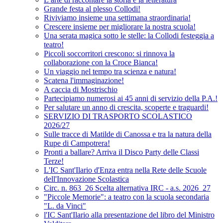
Grande festa al plesso Collodi!
Riviviamo insieme una settimana straordinaria!
Crescere insieme per migliorare la nostra scuola!
Una serata magica sotto le stelle: la Collodi festeggia a
teatro!
Piccoli soccorritori crescono: si rinnova la
collaborazione con la Croce Bianca!
Un viaggio nel tempo tra scienza e natura!
Scatena l'immaginazione!
A caccia di Mostrischio
Partecipiamo numerosi ai 45 anni di servizio della P.A.!
Per salutare un anno di crescita, scoperte e traguardi!
SERVIZIO DI TRASPORTO SCOLASTICO
2026/27
Sulle tracce di Matilde di Canossa e tra la natura della
Rupe di Campotrera!
Pronti a ballare? Arriva il Disco Party delle Classi
Terze!
L'IC Sant'Ilario d'Enza entra nella Rete delle Scuole
dell'Innovazione Scolastica
Circ. n. 863_26 Scelta alternativa IRC - a.s. 2026_27
"Piccole Memorie": a teatro con la scuola secondaria
"L. da Vinci"
l'IC Sant'Ilario alla presentazione del libro del Ministro