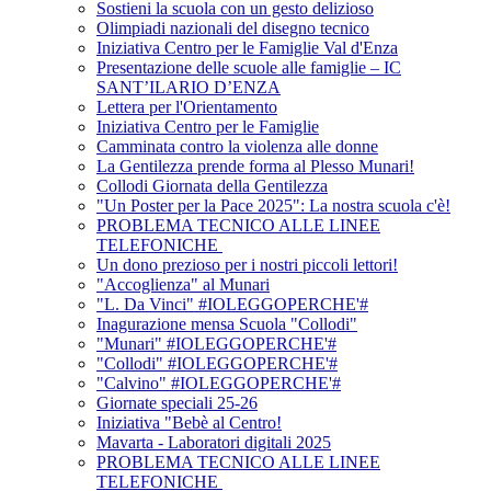
Sostieni la scuola con un gesto delizioso
Olimpiadi nazionali del disegno tecnico
Iniziativa Centro per le Famiglie Val d'Enza
Presentazione delle scuole alle famiglie – IC
SANT’ILARIO D’ENZA
Lettera per l'Orientamento
Iniziativa Centro per le Famiglie
Camminata contro la violenza alle donne
La Gentilezza prende forma al Plesso Munari!
Collodi Giornata della Gentilezza
"Un Poster per la Pace 2025": La nostra scuola c'è!
PROBLEMA TECNICO ALLE LINEE
TELEFONICHE
Un dono prezioso per i nostri piccoli lettori!
"Accoglienza" al Munari
"L. Da Vinci" #IOLEGGOPERCHE'#
Inagurazione mensa Scuola "Collodi"
"Munari" #IOLEGGOPERCHE'#
"Collodi" #IOLEGGOPERCHE'#
"Calvino" #IOLEGGOPERCHE'#
Giornate speciali 25-26
Iniziativa "Bebè al Centro!
Mavarta - Laboratori digitali 2025
PROBLEMA TECNICO ALLE LINEE
TELEFONICHE