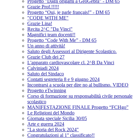
Progetto "Dagli origami a GeoGebra" - DM 65
Grazie Prof.!!!!!
Progetto “Oui, je parle français!” - DM 65
"CODE WITH ME"
Grazie Lina!
Recita 2^C "Da Vinci"
Magnifici team docenti!!
Progetto “Code With Me” - DM 65
Un anno di attività!
Saluto degli Assessori al Dirigente Scolastico.
Grazie Club dei 27
L'apparato cardiovascolare cl. 2^B Da Vinci
Calviniadi 2024
Saluto del Sindaco
Contatti segreteria 8 e 9 giugno 2024
Incontrarsi a scuola per dire no al bullismo. VIDEO
Progetto eTwinning
Corso di formazione su responsabilità civile personale
scolastico
MANIFESTAZIONE FINALE Progetto “FCHgo”
Le Religioni del Mondo
Giornata speciale Sicilia 30/05
Arte e guerra 2024
"La storia del Rock 2024"
Congratulazioni al 1° classificato!!