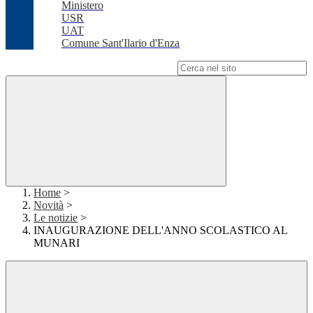
Ministero
USR
UAT
Comune Sant'Ilario d'Enza
Campo di ricerca per le pagine del sito
Home
>
Novità
>
Le notizie
>
INAUGURAZIONE DELL'ANNO SCOLASTICO AL
MUNARI