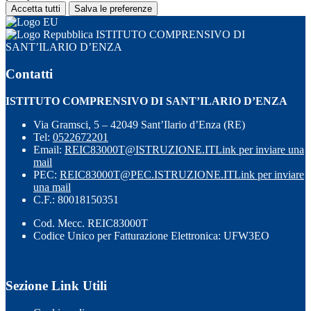
Accetta tutti
Salva le preferenze
ISTITUTO COMPRENSIVO DI
SANT’ILARIO D’ENZA
Contatti
ISTITUTO COMPRENSIVO DI SANT’ILARIO D’ENZA
Via Gramsci, 5 – 42049 Sant’Ilario d’Enza (RE)
Tel:
0522672201
Email:
REIC83000T@ISTRUZIONE.IT
Link per inviare una
mail
PEC:
REIC83000T@PEC.ISTRUZIONE.IT
Link per inviare
una mail
C.F.: 80018150351
Cod. Mecc. REIC83000T
Codice Unico per Fatturazione Elettronica: UFW3EO
Sezione Link Utili