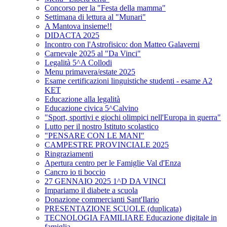
Concorso per la "Festa della mamma"
Settimana di lettura al "Munari"
A Mantova insieme!!
DIDACTA 2025
Incontro con l'Astrofisico: don Matteo Galaverni
Carnevale 2025 al "Da Vinci"
Legalità 5^A Collodi
Menu primavera/estate 2025
Esame certificazioni linguistiche studenti - esame A2
KET
Educazione alla legalità
Educazione civica 5^Calvino
"Sport, sportivi e giochi olimpici nell'Europa in guerra"
Lutto per il nostro Istituto scolastico
"PENSARE CON LE MANI"
CAMPESTRE PROVINCIALE 2025
Ringraziamenti
Apertura centro per le Famiglie Val d'Enza
Cancro io ti boccio
27 GENNAIO 2025 1^D DA VINCI
Impariamo il diabete a scuola
Donazione commercianti Sant'Ilario
PRESENTAZIONE SCUOLE (duplicata)
TECNOLOGIA FAMILIARE Educazione digitale in
famiglia