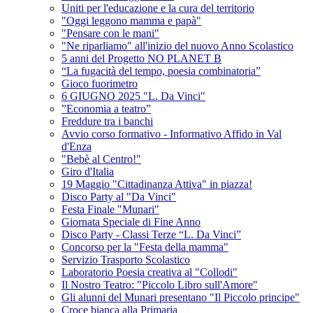
Uniti per l'educazione e la cura del territorio
"Oggi leggono mamma e papà"
"Pensare con le mani"
"Ne riparliamo" all'inizio del nuovo Anno Scolastico
5 anni del Progetto NO PLANET B
“La fugacità del tempo, poesia combinatoria”
Gioco fuorimetro
6 GIUGNO 2025 "L. Da Vinci"
”Economia a teatro”
Freddure tra i banchi
Avvio corso formativo - Informativo Affido in Val
d'Enza
"Bebè al Centro!"
Giro d'Italia
19 Maggio "Cittadinanza Attiva" in piazza!
Disco Party al "Da Vinci"
Festa Finale "Munari"
Giornata Speciale di Fine Anno
Disco Party - Classi Terze “L. Da Vinci”
Concorso per la "Festa della mamma"
Servizio Trasporto Scolastico
Laboratorio Poesia creativa al "Collodi"
Il Nostro Teatro: "Piccolo Libro sull'Amore"
Gli alunni del Munari presentano "Il Piccolo principe"
Croce bianca alla Primaria