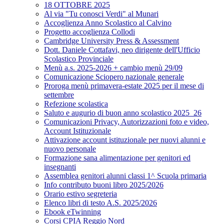
18 OTTOBRE 2025
Al via "Tu conosci Verdi" al Munari
Accoglienza Anno Scolastico al Calvino
Progetto accoglienza Collodi
Cambridge University Press & Assessment
Dott. Daniele Cottafavi, neo dirigente dell'Ufficio
Scolastico Provinciale
Menù a.s. 2025-2026 + cambio menù 29/09
Comunicazione Sciopero nazionale generale
Proroga menù primavera-estate 2025 per il mese di
settembre
Refezione scolastica
Saluto e augurio di buon anno scolastico 2025_26
Comunicazioni Privacy, Autorizzazioni foto e video,
Account Istituzionale
Attivazione account istituzionale per nuovi alunni e
nuovo personale
Formazione sana alimentazione per genitori ed
insegnanti
Assemblea genitori alunni classi 1^ Scuola primaria
Info contributo buoni libro 2025/2026
Orario estivo segreteria
Elenco libri di testo A.S. 2025/2026
Ebook eTwinning
Corsi CPIA Reggio Nord