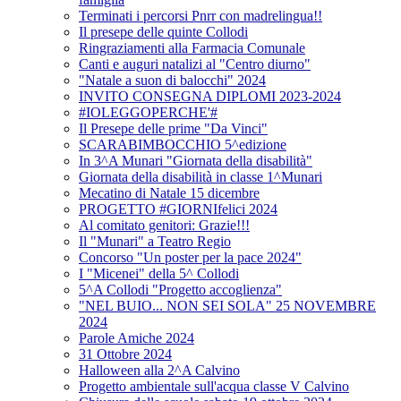
Terminati i percorsi Pnrr con madrelingua!!
Il presepe delle quinte Collodi
Ringraziamenti alla Farmacia Comunale
Canti e auguri natalizi al "Centro diurno"
"Natale a suon di balocchi" 2024
INVITO CONSEGNA DIPLOMI 2023-2024
#IOLEGGOPERCHE'#
Il Presepe delle prime "Da Vinci"
SCARABIMBOCCHIO 5^edizione
In 3^A Munari "Giornata della disabilità"
Giornata della disabilità in classe 1^Munari
Mecatino di Natale 15 dicembre
PROGETTO #GIORNIfelici 2024
Al comitato genitori: Grazie!!!
Il "Munari" a Teatro Regio
Concorso "Un poster per la pace 2024"
I "Micenei" della 5^ Collodi
5^A Collodi "Progetto accoglienza"
"NEL BUIO... NON SEI SOLA" 25 NOVEMBRE
2024
Parole Amiche 2024
31 Ottobre 2024
Halloween alla 2^A Calvino
Progetto ambientale sull'acqua classe V Calvino