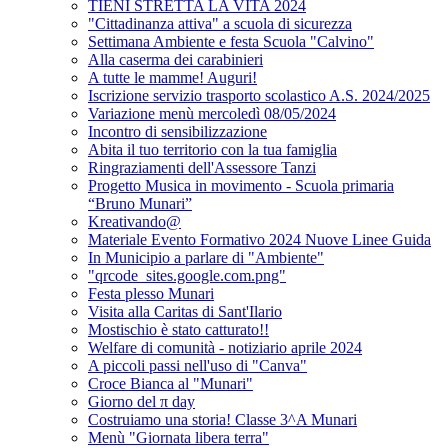
TIENI STRETTA LA VITA 2024
"Cittadinanza attiva" a scuola di sicurezza
Settimana Ambiente e festa Scuola "Calvino"
Alla caserma dei carabinieri
A tutte le mamme! Auguri!
Iscrizione servizio trasporto scolastico A.S. 2024/2025
Variazione menù mercoledì 08/05/2024
Incontro di sensibilizzazione
Abita il tuo territorio con la tua famiglia
Ringraziamenti dell'Assessore Tanzi
Progetto Musica in movimento - Scuola primaria
“Bruno Munari”
Kreativando@
Materiale Evento Formativo 2024 Nuove Linee Guida
In Municipio a parlare di "Ambiente"
"qrcode_sites.google.com.png"
Festa plesso Munari
Visita alla Caritas di Sant'Ilario
Mostischio è stato catturato!!
Welfare di comunità - notiziario aprile 2024
A piccoli passi nell'uso di "Canva"
Croce Bianca al "Munari"
Giorno del π day
Costruiamo una storia! Classe 3^A Munari
Menù "Giornata libera terra"