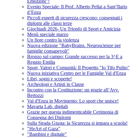
Emozioni"!
Evento Speciale: Il Prof. Alberto Pellai a Sant’Ilario
d’Enza
Piccoli esperti di sicurezza crescono: consegnati i
diplomi alle classi terze
Giochiadi 2026- Un Trionfo di Sport e Amicizia
Menù speciale marzo
Un fiore contro la violenza
Nuova edizione "BabyBrains. Neuroscienze per
famiglie consapevoli"
Bronzo sul campo: Grande successo per la 3^E a
Reggio Emilia
Sport, Valori e Comunità: Il Progetto "Io Tifo Pulito"
Nuova iniziativa Centro per le Famiglie Val d'Enza
Libri, sogni e scoperte!
Archeologi e Artisti in Classe
Incontro con la Costituzione: un grazie all’Avv.
Bertozzi
Val d'Enza in Movimento: Lo sport che unisce!
Mavarta Lab. digitali
Grazie per questa indimenticabile Cerimonia di
Consegna dei Diplomi
Sulla Strada Giusta: la Sicurezza si impara a scuola!
"HeArt of Gaza"
"Bambini e digitale"