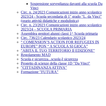
Sospensione sorveglianza davanti alla scuola Da
Vinci
Circ. n. 24/2023 Comunicazioni inizio anno scolastico
2023/24 - Scuola secondaria di 1° grado “L. da Vinci”
(orario attività didattiche e modulistica)
Circ. n. 23/2023 Comunicazioni inizio anno scolastico
2023/24 – SCUOLA PRIMARIA
Assemblea genitori alunni classi 1^ Scuola primaria
Circ. 736/23 Calendario scolastico 2023/24
“ COMENSION’S ACTION FOR REFUGEES IN
EUROPE” PON “ A SCUOLA SI GIOCA”
"ABITA IL TUO TERRITORIO II EDIZIONE"
Regolamento MAD
Scuola e sicurezza...scuola è sicurezza
Progetto di scienze della classe 1D "Da Vinci"
"CITTADINANZA ATTIVA"
Formazione "FUTURA"