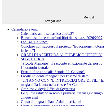
Menu di
navigazione
Calendario eventi
Calendario anno scolastico 2026/27
Borse di studio e contributi libri di testo a.s. 2026/2027
Fse+ al "Calvino"
Concluso con successo il progetto “Educazione motoria
insieme”!
ORARI DI APERTURA AL PUBBLICO UFFICI DI
SEGRETERIA
"Piccole Memorie": il racconto emozionante del nostro
laboratorio teatrale
Festa di fine anno alla Scuola " I. Calvino"
I nostri studenti impegnati per l'esame di stato
“UN ANNO CON “L’INTRECCIATORE DI FILI” la
magia della lettura nella classe 5A Collodi
Orari estivi degli Uffici di Segreteria
Le quinte salutano la scuola primaria: un viaggio lungo
cinque anni
Corso di lingua italiana Adulti- iscrizioni
L’arte di raccontare la storia e la letteratura