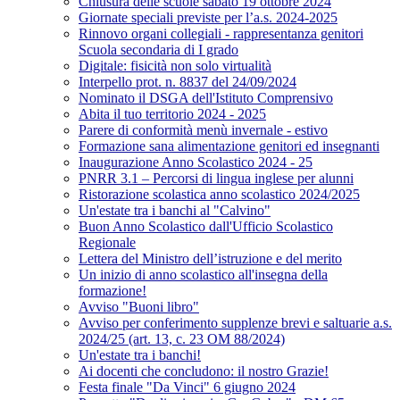
Chiusura delle scuole sabato 19 ottobre 2024
Giornate speciali previste per l’a.s. 2024-2025
Rinnovo organi collegiali - rappresentanza genitori
Scuola secondaria di I grado
Digitale: fisicità non solo virtualità
Interpello prot. n. 8837 del 24/09/2024
Nominato il DSGA dell'Istituto Comprensivo
Abita il tuo territorio 2024 - 2025
Parere di conformità menù invernale - estivo
Formazione sana alimentazione genitori ed insegnanti
Inaugurazione Anno Scolastico 2024 - 25
PNRR 3.1 – Percorsi di lingua inglese per alunni
Ristorazione scolastica anno scolastico 2024/2025
Un'estate tra i banchi al "Calvino"
Buon Anno Scolastico dall'Ufficio Scolastico
Regionale
Lettera del Ministro dell’istruzione e del merito
Un inizio di anno scolastico all'insegna della
formazione!
Avviso "Buoni libro"
Avviso per conferimento supplenze brevi e saltuarie a.s.
2024/25 (art. 13, c. 23 OM 88/2024)
Un'estate tra i banchi!
Ai docenti che concludono: il nostro Grazie!
Festa finale "Da Vinci" 6 giugno 2024