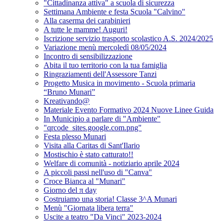
"Cittadinanza attiva" a scuola di sicurezza
Settimana Ambiente e festa Scuola "Calvino"
Alla caserma dei carabinieri
A tutte le mamme! Auguri!
Iscrizione servizio trasporto scolastico A.S. 2024/2025
Variazione menù mercoledì 08/05/2024
Incontro di sensibilizzazione
Abita il tuo territorio con la tua famiglia
Ringraziamenti dell'Assessore Tanzi
Progetto Musica in movimento - Scuola primaria
“Bruno Munari”
Kreativando@
Materiale Evento Formativo 2024 Nuove Linee Guida
In Municipio a parlare di "Ambiente"
"qrcode_sites.google.com.png"
Festa plesso Munari
Visita alla Caritas di Sant'Ilario
Mostischio è stato catturato!!
Welfare di comunità - notiziario aprile 2024
A piccoli passi nell'uso di "Canva"
Croce Bianca al "Munari"
Giorno del π day
Costruiamo una storia! Classe 3^A Munari
Menù "Giornata libera terra"
Uscite a teatro "Da Vinci" 2023-2024