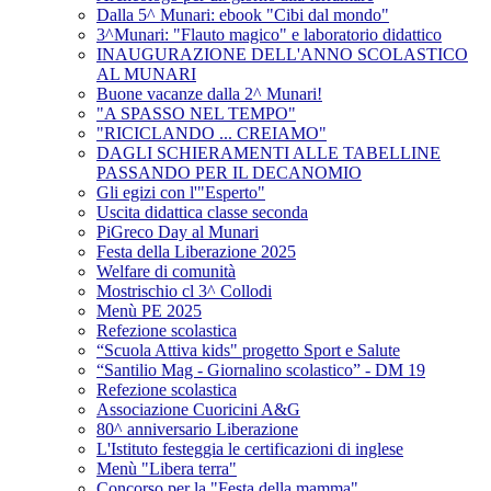
Dalla 5^ Munari: ebook "Cibi dal mondo"
3^Munari: "Flauto magico" e laboratorio didattico
INAUGURAZIONE DELL'ANNO SCOLASTICO
AL MUNARI
Buone vacanze dalla 2^ Munari!
"A SPASSO NEL TEMPO"
"RICICLANDO ... CREIAMO"
DAGLI SCHIERAMENTI ALLE TABELLINE
PASSANDO PER IL DECANOMIO
Gli egizi con l'"Esperto"
Uscita didattica classe seconda
PiGreco Day al Munari
Festa della Liberazione 2025
Welfare di comunità
Mostrischio cl 3^ Collodi
Menù PE 2025
Refezione scolastica
“Scuola Attiva kids" progetto Sport e Salute
“Santilio Mag - Giornalino scolastico” - DM 19
Refezione scolastica
Associazione Cuoricini A&G
80^ anniversario Liberazione
L'Istituto festeggia le certificazioni di inglese
Menù "Libera terra"
Concorso per la "Festa della mamma"