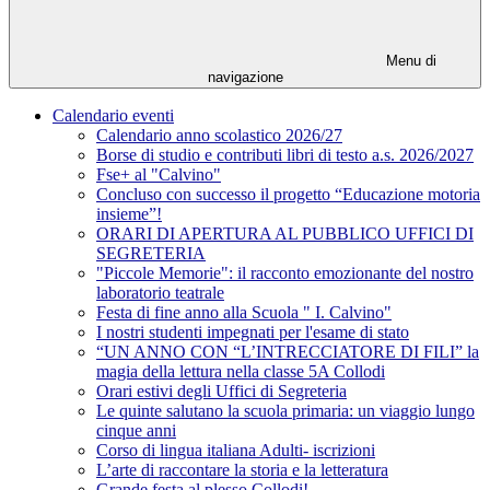
Menu di
navigazione
Calendario eventi
Calendario anno scolastico 2026/27
Borse di studio e contributi libri di testo a.s. 2026/2027
Fse+ al "Calvino"
Concluso con successo il progetto “Educazione motoria
insieme”!
ORARI DI APERTURA AL PUBBLICO UFFICI DI
SEGRETERIA
"Piccole Memorie": il racconto emozionante del nostro
laboratorio teatrale
Festa di fine anno alla Scuola " I. Calvino"
I nostri studenti impegnati per l'esame di stato
“UN ANNO CON “L’INTRECCIATORE DI FILI” la
magia della lettura nella classe 5A Collodi
Orari estivi degli Uffici di Segreteria
Le quinte salutano la scuola primaria: un viaggio lungo
cinque anni
Corso di lingua italiana Adulti- iscrizioni
L’arte di raccontare la storia e la letteratura
Grande festa al plesso Collodi!