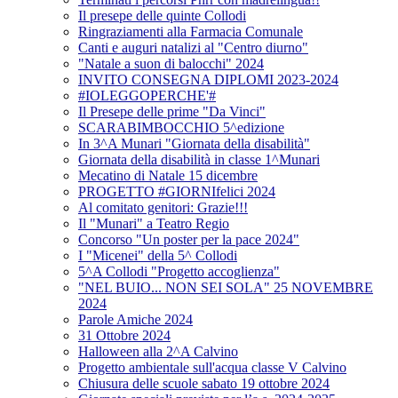
Il presepe delle quinte Collodi
Ringraziamenti alla Farmacia Comunale
Canti e auguri natalizi al "Centro diurno"
"Natale a suon di balocchi" 2024
INVITO CONSEGNA DIPLOMI 2023-2024
#IOLEGGOPERCHE'#
Il Presepe delle prime "Da Vinci"
SCARABIMBOCCHIO 5^edizione
In 3^A Munari "Giornata della disabilità"
Giornata della disabilità in classe 1^Munari
Mecatino di Natale 15 dicembre
PROGETTO #GIORNIfelici 2024
Al comitato genitori: Grazie!!!
Il "Munari" a Teatro Regio
Concorso "Un poster per la pace 2024"
I "Micenei" della 5^ Collodi
5^A Collodi "Progetto accoglienza"
"NEL BUIO... NON SEI SOLA" 25 NOVEMBRE
2024
Parole Amiche 2024
31 Ottobre 2024
Halloween alla 2^A Calvino
Progetto ambientale sull'acqua classe V Calvino
Chiusura delle scuole sabato 19 ottobre 2024