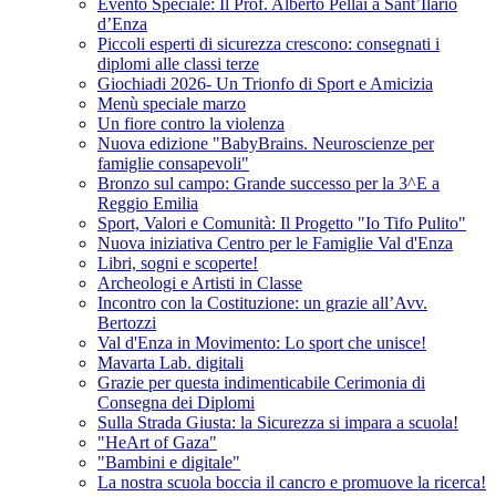
Evento Speciale: Il Prof. Alberto Pellai a Sant’Ilario
d’Enza
Piccoli esperti di sicurezza crescono: consegnati i
diplomi alle classi terze
Giochiadi 2026- Un Trionfo di Sport e Amicizia
Menù speciale marzo
Un fiore contro la violenza
Nuova edizione "BabyBrains. Neuroscienze per
famiglie consapevoli"
Bronzo sul campo: Grande successo per la 3^E a
Reggio Emilia
Sport, Valori e Comunità: Il Progetto "Io Tifo Pulito"
Nuova iniziativa Centro per le Famiglie Val d'Enza
Libri, sogni e scoperte!
Archeologi e Artisti in Classe
Incontro con la Costituzione: un grazie all’Avv.
Bertozzi
Val d'Enza in Movimento: Lo sport che unisce!
Mavarta Lab. digitali
Grazie per questa indimenticabile Cerimonia di
Consegna dei Diplomi
Sulla Strada Giusta: la Sicurezza si impara a scuola!
"HeArt of Gaza"
"Bambini e digitale"
La nostra scuola boccia il cancro e promuove la ricerca!