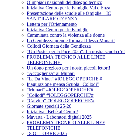
Olimpiadi nazionali del disegno tecnico
Iniziativa Centro per le Famiglie Val d'Enza
Presentazione delle scuole alle famiglie – IC
SANT’ILARIO D’ENZA
Lettera per l'Orientamento
Iniziativa Centro per le Famiglie
Camminata contro la violenza alle donne
La Gentilezza prende forma al Plesso Munari!
Collodi Giornata della Gentilezza
"Un Poster per la Pace 2025": La nostra scuola c'è!
PROBLEMA TECNICO ALLE LINEE
TELEFONICHE
Un dono prezioso per i nostri piccoli lettori!
"Accoglienza" al Munari
"L. Da Vinci" #IOLEGGOPERCHE'#
Inagurazione mensa Scuola "Collodi"
"Munari" #IOLEGGOPERCHE'#
"Collodi" #IOLEGGOPERCHE'#
"Calvino" #IOLEGGOPERCHE'#
Giornate speciali 25-26
Iniziativa "Bebè al Centro!
Mavarta - Laboratori digitali 2025
PROBLEMA TECNICO ALLE LINEE
TELEFONICHE
18 OTTOBRE 2025