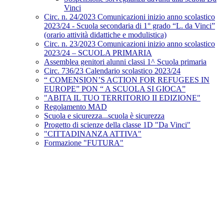
Vinci
Circ. n. 24/2023 Comunicazioni inizio anno scolastico
2023/24 - Scuola secondaria di 1° grado “L. da Vinci”
(orario attività didattiche e modulistica)
Circ. n. 23/2023 Comunicazioni inizio anno scolastico
2023/24 – SCUOLA PRIMARIA
Assemblea genitori alunni classi 1^ Scuola primaria
Circ. 736/23 Calendario scolastico 2023/24
“ COMENSION’S ACTION FOR REFUGEES IN
EUROPE” PON “ A SCUOLA SI GIOCA”
"ABITA IL TUO TERRITORIO II EDIZIONE"
Regolamento MAD
Scuola e sicurezza...scuola è sicurezza
Progetto di scienze della classe 1D "Da Vinci"
"CITTADINANZA ATTIVA"
Formazione "FUTURA"