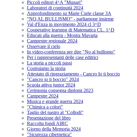
Piccoli editori 4^A "Munari"
Laboratori di continuità 2024
Approfondimento su Marie Curie classe 3A
“NO AL BULLISMO” - parliamone insieme
Val d'Enza in movimento 2024 cl 3^D
Cooperative learning di Matematica CL. 1^D
Educati alla guerra - Mostra Mavarta
Campestre regionale 2024
Osservare il cielo
In video-conferenza per dire "No al bullismo"
Per i rappresentanti delle case editrici
La storia a piccoli passi
Costruiamo la storia
Attestato di ringraziamento - Cancro Io ti boccio
"Cancro io ti boccio" 2024
Scuola attiva junior 2024
Cerimonia consegna diplomi 2023
Campestre 2024
Musica e grande guerra 2024
"Chimica a colori"
Taglio del nastro al "Collodi"
Presentazione del libro
Raccolta fondi AIRC
Giorno della Memoria 2024
"Sicurezza cibernetica"