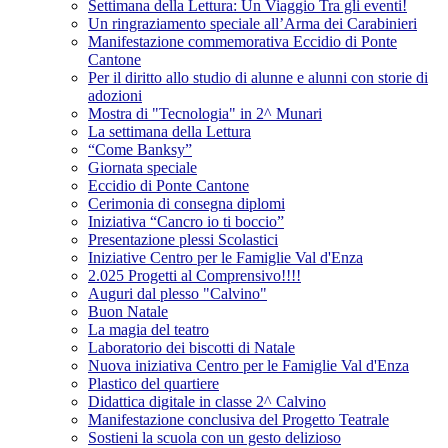
Settimana della Lettura: Un Viaggio Tra gli eventi!
Un ringraziamento speciale all’Arma dei Carabinieri
Manifestazione commemorativa Eccidio di Ponte
Cantone
Per il diritto allo studio di alunne e alunni con storie di
adozioni
Mostra di "Tecnologia" in 2^ Munari
La settimana della Lettura
“Come Banksy”
Giornata speciale
Eccidio di Ponte Cantone
Cerimonia di consegna diplomi
Iniziativa “Cancro io ti boccio”
Presentazione plessi Scolastici
Iniziative Centro per le Famiglie Val d'Enza
2.025 Progetti al Comprensivo!!!!
Auguri dal plesso "Calvino"
Buon Natale
La magia del teatro
Laboratorio dei biscotti di Natale
Nuova iniziativa Centro per le Famiglie Val d'Enza
Plastico del quartiere
Didattica digitale in classe 2^ Calvino
Manifestazione conclusiva del Progetto Teatrale
Sostieni la scuola con un gesto delizioso