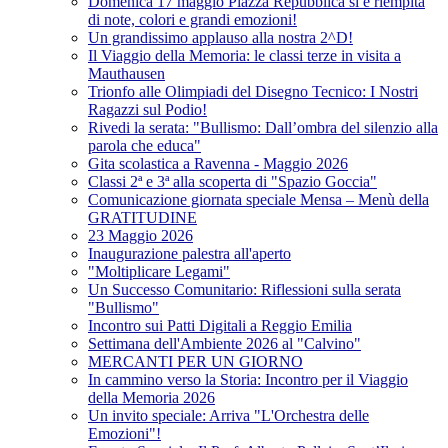
Domenica 17 maggio Piazza Repubblica si è riempita
di note, colori e grandi emozioni!
Un grandissimo applauso alla nostra 2^D!
Il Viaggio della Memoria: le classi terze in visita a
Mauthausen
Trionfo alle Olimpiadi del Disegno Tecnico: I Nostri
Ragazzi sul Podio!
Rivedi la serata: "Bullismo: Dall’ombra del silenzio alla
parola che educa"
Gita scolastica a Ravenna - Maggio 2026
Classi 2ª e 3ª alla scoperta di "Spazio Goccia"
Comunicazione giornata speciale Mensa – Menù della
GRATITUDINE
23 Maggio 2026
Inaugurazione palestra all'aperto
"Moltiplicare Legami"
Un Successo Comunitario: Riflessioni sulla serata
"Bullismo"
Incontro sui Patti Digitali a Reggio Emilia
Settimana dell'Ambiente 2026 al "Calvino"
MERCANTI PER UN GIORNO
In cammino verso la Storia: Incontro per il Viaggio
della Memoria 2026
Un invito speciale: Arriva "L'Orchestra delle
Emozioni"!