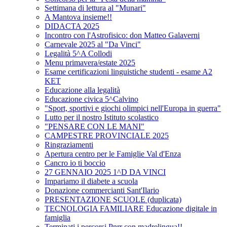
Settimana di lettura al "Munari"
A Mantova insieme!!
DIDACTA 2025
Incontro con l'Astrofisico: don Matteo Galaverni
Carnevale 2025 al "Da Vinci"
Legalità 5^A Collodi
Menu primavera/estate 2025
Esame certificazioni linguistiche studenti - esame A2
KET
Educazione alla legalità
Educazione civica 5^Calvino
"Sport, sportivi e giochi olimpici nell'Europa in guerra"
Lutto per il nostro Istituto scolastico
"PENSARE CON LE MANI"
CAMPESTRE PROVINCIALE 2025
Ringraziamenti
Apertura centro per le Famiglie Val d'Enza
Cancro io ti boccio
27 GENNAIO 2025 1^D DA VINCI
Impariamo il diabete a scuola
Donazione commercianti Sant'Ilario
PRESENTAZIONE SCUOLE (duplicata)
TECNOLOGIA FAMILIARE Educazione digitale in
famiglia
Terminati i percorsi Pnrr con madrelingua!!