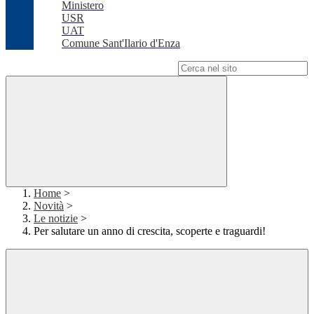
Ministero
USR
UAT
Comune Sant'Ilario d'Enza
Campo di ricerca per le pagine del sito
Home
>
Novità
>
Le notizie
>
Per salutare un anno di crescita, scoperte e traguardi!