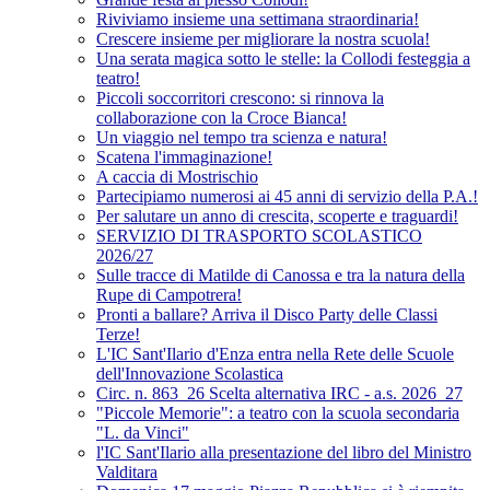
Riviviamo insieme una settimana straordinaria!
Crescere insieme per migliorare la nostra scuola!
Una serata magica sotto le stelle: la Collodi festeggia a
teatro!
Piccoli soccorritori crescono: si rinnova la
collaborazione con la Croce Bianca!
Un viaggio nel tempo tra scienza e natura!
Scatena l'immaginazione!
A caccia di Mostrischio
Partecipiamo numerosi ai 45 anni di servizio della P.A.!
Per salutare un anno di crescita, scoperte e traguardi!
SERVIZIO DI TRASPORTO SCOLASTICO
2026/27
Sulle tracce di Matilde di Canossa e tra la natura della
Rupe di Campotrera!
Pronti a ballare? Arriva il Disco Party delle Classi
Terze!
L'IC Sant'Ilario d'Enza entra nella Rete delle Scuole
dell'Innovazione Scolastica
Circ. n. 863_26 Scelta alternativa IRC - a.s. 2026_27
"Piccole Memorie": a teatro con la scuola secondaria
"L. da Vinci"
l'IC Sant'Ilario alla presentazione del libro del Ministro
Valditara