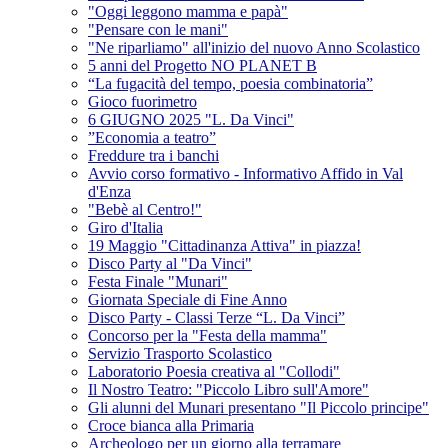
"Oggi leggono mamma e papà"
"Pensare con le mani"
"Ne riparliamo" all'inizio del nuovo Anno Scolastico
5 anni del Progetto NO PLANET B
“La fugacità del tempo, poesia combinatoria”
Gioco fuorimetro
6 GIUGNO 2025 "L. Da Vinci"
”Economia a teatro”
Freddure tra i banchi
Avvio corso formativo - Informativo Affido in Val
d'Enza
"Bebè al Centro!"
Giro d'Italia
19 Maggio "Cittadinanza Attiva" in piazza!
Disco Party al "Da Vinci"
Festa Finale "Munari"
Giornata Speciale di Fine Anno
Disco Party - Classi Terze “L. Da Vinci”
Concorso per la "Festa della mamma"
Servizio Trasporto Scolastico
Laboratorio Poesia creativa al "Collodi"
Il Nostro Teatro: "Piccolo Libro sull'Amore"
Gli alunni del Munari presentano "Il Piccolo principe"
Croce bianca alla Primaria
Archeologo per un giorno alla terramare