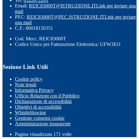
Tel:
0522672201
Email:
REIC83000T@ISTRUZIONE.IT
Link per inviare una
mail
PEC:
REIC83000T@PEC.ISTRUZIONE.IT
Link per inviare
una mail
C.F.: 80018150351
Cod. Mecc. REIC83000T
Codice Unico per Fatturazione Elettronica: UFW3EO
Sezione Link Utili
Cookie policy
Note legali
Informativa Privacy
Ufficio Relazioni con il Pubblico
Dichiarazione di accessibilità
Obiettivi di accessibilità
Whistleblowing
Gestione consensi cookie
Amministrazione trasparente
Pagina visualizzata
171
volte