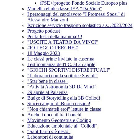
(FSE+)progetto Fondo Sociale Europeo plus
Modelli cellule classe 1^A "Da Vinci"
I personaggi del capolavoro "I Promessi Sposi" di
Alessandro Manzoni
Iscrizione servizio trasporto scolastico a.s. .2023/2024
Progetto podcast
Per la festa della mamma!!!!
"USCITE A TEATRO DA VINCI"
#IO LEGGO PERCHE'#
18 Maggio 2023
Le classi prime invitate in caserma
Testimonianza dell'I.C. al 25 aprile
"GIOCHI SPORTIVI DISTRETTUALI"
"Laboratori con la scrittrice Savioli"
"Star bene in classe"
"Attività Astronomia 3D Da Vinci"
29 aprile al Palaenza
Badge di Storytelling alla 3B Collodi
Sinceri auguri di Buona pasqua!
"Non chiamateli eroi" letture in classe
Anche i docenti tra i banchi
Movimento Geometria e Coding
Educazione ambientale al "Collodi"
“Sant’Ilario s’è desto”
Laboratori di continuità