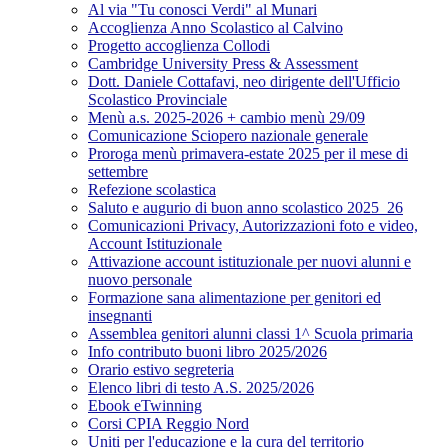
Al via "Tu conosci Verdi" al Munari
Accoglienza Anno Scolastico al Calvino
Progetto accoglienza Collodi
Cambridge University Press & Assessment
Dott. Daniele Cottafavi, neo dirigente dell'Ufficio
Scolastico Provinciale
Menù a.s. 2025-2026 + cambio menù 29/09
Comunicazione Sciopero nazionale generale
Proroga menù primavera-estate 2025 per il mese di
settembre
Refezione scolastica
Saluto e augurio di buon anno scolastico 2025_26
Comunicazioni Privacy, Autorizzazioni foto e video,
Account Istituzionale
Attivazione account istituzionale per nuovi alunni e
nuovo personale
Formazione sana alimentazione per genitori ed
insegnanti
Assemblea genitori alunni classi 1^ Scuola primaria
Info contributo buoni libro 2025/2026
Orario estivo segreteria
Elenco libri di testo A.S. 2025/2026
Ebook eTwinning
Corsi CPIA Reggio Nord
Uniti per l'educazione e la cura del territorio