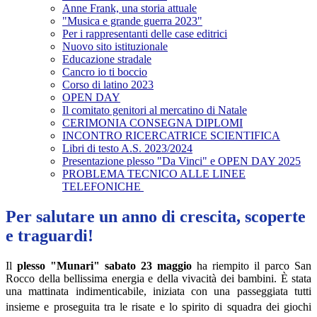
Anne Frank, una storia attuale
"Musica e grande guerra 2023"
Per i rappresentanti delle case editrici
Nuovo sito istituzionale
Educazione stradale
Cancro io ti boccio
Corso di latino 2023
OPEN DAY
Il comitato genitori al mercatino di Natale
CERIMONIA CONSEGNA DIPLOMI
INCONTRO RICERCATRICE SCIENTIFICA
Libri di testo A.S. 2023/2024
Presentazione plesso "Da Vinci" e OPEN DAY 2025
PROBLEMA TECNICO ALLE LINEE
TELEFONICHE
Per salutare un anno di crescita, scoperte
e traguardi!
Il
plesso "Munari" sabato 23 maggio
ha riempito il parco San
Rocco della bellissima energia e della vivacità dei bambini.
È stata
una mattinata indimenticabile, iniziata con una passeggiata tutti
insieme
e proseguita tra le risate e lo spirito di squadra dei giochi