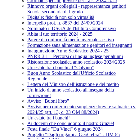
Giornate speciali previste per l’a.s. 2024-2025
Rinnovo organi collegiali - rappresentanza genitori
Scuola secondaria di I grado
Digitale: fisicità non solo virtualità
Interpello prot. n. 8837 del 24/09/2024
Nominato il DSGA dell'Istituto Comprensivo
Abita il tuo territorio 2024 - 2025
Parere di conformità menù invernale - estivo
Formazione sana alimentazione genitori ed insegnanti
Inaugurazione Anno Scolastico 2024 - 25
PNRR 3.1 – Percorsi di lingua inglese per alunni
Ristorazione scolastica anno scolastico 2024/2025
Un'estate tra i banchi al "Calvino"
Buon Anno Scolastico dall'Ufficio Scolastico
Regionale
Lettera del Ministro dell’istruzione e del merito
Un inizio di anno scolastico all'insegna della
formazione!
Avviso "Buoni libro"
Avviso per conferimento supplenze brevi e saltuarie a.s.
2024/25 (art. 13, c. 23 OM 88/2024)
Un'estate tra i banchi!
Ai docenti che concludono: il nostro Grazie!
Festa finale "Da Vinci" 6 giugno 2024
Progetto "Dagli origami a GeoGebra" - DM 65