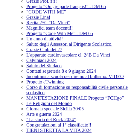
Grazie Prof.!!!!!
Progetto “Oui, je parle français!” - DM 65
"CODE WITH ME"
Grazie Lina!
Recita 2^C "Da Vinci"
Magnifici team docenti!!
Progetto “Code With Me” - DM 65
Un anno di attività!
Saluto degli Assessori al Dirigente Scolastico.
Grazie Club dei 27
L'apparato cardiovascolare cl. 2^B Da Vinci
Calviniadi 2024
Saluto del Sindaco
Contatti segreteria 8 e 9 giugno 2024
Incontrarsi a scuola per dire no al bullismo. VIDEO
Progetto eTwinning
Corso di formazione su responsabilità civile personale
scolastico
MANIFESTAZIONE FINALE Progetto “FCHgo”
Le Religioni del Mondo
Giornata speciale Sicilia 30/05
Arte e guerra 2024
"La storia del Rock 2024"
Congratulazioni al 1° classificato!!
TIENI STRETTA LA VITA 2024