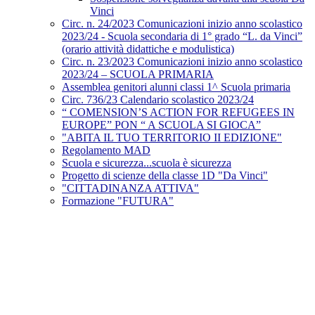
Vinci
Circ. n. 24/2023 Comunicazioni inizio anno scolastico
2023/24 - Scuola secondaria di 1° grado “L. da Vinci”
(orario attività didattiche e modulistica)
Circ. n. 23/2023 Comunicazioni inizio anno scolastico
2023/24 – SCUOLA PRIMARIA
Assemblea genitori alunni classi 1^ Scuola primaria
Circ. 736/23 Calendario scolastico 2023/24
“ COMENSION’S ACTION FOR REFUGEES IN
EUROPE” PON “ A SCUOLA SI GIOCA”
"ABITA IL TUO TERRITORIO II EDIZIONE"
Regolamento MAD
Scuola e sicurezza...scuola è sicurezza
Progetto di scienze della classe 1D "Da Vinci"
"CITTADINANZA ATTIVA"
Formazione "FUTURA"