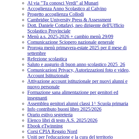
Al via "Tu conosci Verdi" al Munari
Accoglienza Anno Scolastico al Calvino
Progetto accoglienza Collodi
Cambridge University Press & Assessment
Dott. Daniele Cottafavi, neo dirigente dell'Ufficio
Scolastico Provinciale
Menù a.s. 2025-2026 + cambio menù 29/09
Comunicazione Sciopero nazionale generale
Proroga menù primavera-estate 2025 per il mese di
settembre
Refezione scolastica
Saluto e augurio di buon anno scolastico 2025_26
Comunicazioni Privacy, Autorizzazioni foto e video,
Account Istituzionale
Attivazione account istituzionale per nuovi alunni e
nuovo personale
Formazione sana alimentazione per genitori ed
insegnanti
Assemblea genitori alunni classi 1^ Scuola primaria
Info contributo buoni libro 2025/2026
Orario estivo segreteria
Elenco libri di testo A.S. 2025/2026
Ebook eTwinning
Corsi CPIA Reggio Nord
Uniti per l'educazione e la cura del territorio