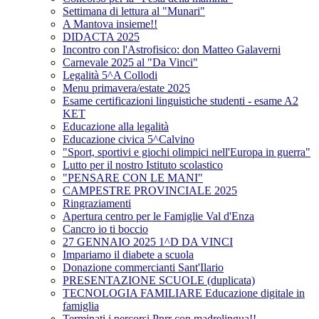
Settimana di lettura al "Munari"
A Mantova insieme!!
DIDACTA 2025
Incontro con l'Astrofisico: don Matteo Galaverni
Carnevale 2025 al "Da Vinci"
Legalità 5^A Collodi
Menu primavera/estate 2025
Esame certificazioni linguistiche studenti - esame A2
KET
Educazione alla legalità
Educazione civica 5^Calvino
"Sport, sportivi e giochi olimpici nell'Europa in guerra"
Lutto per il nostro Istituto scolastico
"PENSARE CON LE MANI"
CAMPESTRE PROVINCIALE 2025
Ringraziamenti
Apertura centro per le Famiglie Val d'Enza
Cancro io ti boccio
27 GENNAIO 2025 1^D DA VINCI
Impariamo il diabete a scuola
Donazione commercianti Sant'Ilario
PRESENTAZIONE SCUOLE (duplicata)
TECNOLOGIA FAMILIARE Educazione digitale in
famiglia
Terminati i percorsi Pnrr con madrelingua!!