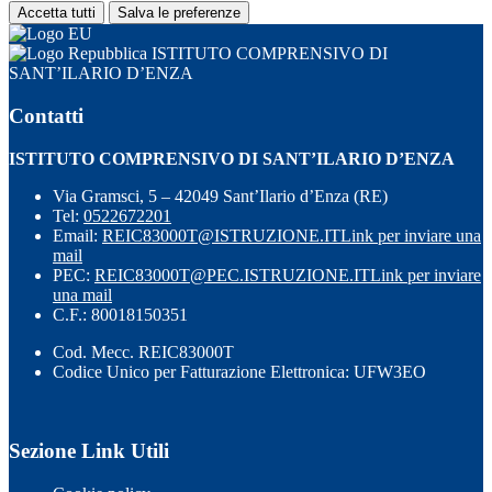
Accetta tutti
Salva le preferenze
ISTITUTO COMPRENSIVO DI
SANT’ILARIO D’ENZA
Contatti
ISTITUTO COMPRENSIVO DI SANT’ILARIO D’ENZA
Via Gramsci, 5 – 42049 Sant’Ilario d’Enza (RE)
Tel:
0522672201
Email:
REIC83000T@ISTRUZIONE.IT
Link per inviare una
mail
PEC:
REIC83000T@PEC.ISTRUZIONE.IT
Link per inviare
una mail
C.F.: 80018150351
Cod. Mecc. REIC83000T
Codice Unico per Fatturazione Elettronica: UFW3EO
Sezione Link Utili