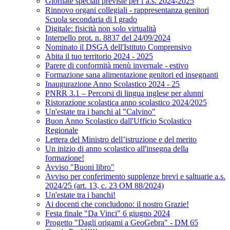
Giornate speciali previste per l’a.s. 2024-2025
Rinnovo organi collegiali - rappresentanza genitori
Scuola secondaria di I grado
Digitale: fisicità non solo virtualità
Interpello prot. n. 8837 del 24/09/2024
Nominato il DSGA dell'Istituto Comprensivo
Abita il tuo territorio 2024 - 2025
Parere di conformità menù invernale - estivo
Formazione sana alimentazione genitori ed insegnanti
Inaugurazione Anno Scolastico 2024 - 25
PNRR 3.1 – Percorsi di lingua inglese per alunni
Ristorazione scolastica anno scolastico 2024/2025
Un'estate tra i banchi al "Calvino"
Buon Anno Scolastico dall'Ufficio Scolastico
Regionale
Lettera del Ministro dell’istruzione e del merito
Un inizio di anno scolastico all'insegna della
formazione!
Avviso "Buoni libro"
Avviso per conferimento supplenze brevi e saltuarie a.s.
2024/25 (art. 13, c. 23 OM 88/2024)
Un'estate tra i banchi!
Ai docenti che concludono: il nostro Grazie!
Festa finale "Da Vinci" 6 giugno 2024
Progetto "Dagli origami a GeoGebra" - DM 65