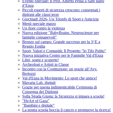
Evento Speciale: Il Prof. Alberto Pellai a Sant’Ilario
d’Enza
Piccoli esperti di sicurezza crescono: consegnati i
diplomi alle classi terze
Giochiadi 2026- Un Trionfo di Sport e Amicizia
Menù speciale marzo
Un fiore contro la violenza
Nuova edizione "BabyBrains. Neuroscienze per
famiglie consapevoli"
Bronzo sul campo: Grande successo per la 3^E a
Reggio Emilia
Sport, Valori e Comunità: Il Progetto "Io Tifo Pulito"
Nuova iniziativa Centro per le Famiglie Val d'Enza
Libri, sogni e scoperte!
Archeologi e Artisti in Classe
Incontro con la Costituzione: un grazie all’Avv.
Bertozzi
Val d'Enza in Movimento: Lo sport che unisce!
Mavarta Lab. digitali
Grazie per questa indimenticabile Cerimonia di
Consegna dei Diplomi
Sulla Strada Giusta: la Sicurezza si impara a scuola!
"HeArt of Gaza"
"Bambini e digitale"
La nostra scuola boccia il cancro e promuove la ricerca!