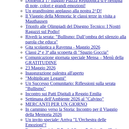
Domenica 17 maggio Piazza Repubblica si è riempita
di note, colori e grandi emozioni!
Un grandissimo applauso alla nostra 2^D!
Il Viaggio della Memoria: le classi terze in visita a
Mauthausen
Trionfo alle Olimpiadi del Disegno Tecnico: I Nostri
Ragazzi sul Podio!
Rivedi la serata: "Bullismo: Dall’ombra del silenzio alla
parola che educa"
Gita scolastica a Ravenna - Maggio 2026
Classi 2ª e 3ª alla scoperta di "Spazio Goccia"
Comunicazione giornata speciale Mensa – Menù della
GRATITUDINE
23 Maggio 2026
Inaugurazione palestra all'aperto
"Moltiplicare Legami"
Un Successo Comunitario: Riflessioni sulla serata
"Bullismo"
Incontro sui Patti Digitali a Reggio Emilia
Settimana dell'Ambiente 2026 al "Calvino"
MERCANTI PER UN GIORNO
In cammino verso la Storia: Incontro per il Viaggio
della Memoria 2026
Un invito speciale: Arriva "L'Orchestra delle
Emozioni"!