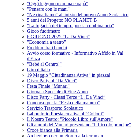
"Oggi leggono mamma e papà"
"Pensare con le mani"
"Ne riparliamo" all'inizio del nuovo Anno Scolastico
5 anni del Progetto NO PLANET B
“La fugacità del tempo, poesia combinatoria”
Gioco fuorimetro
6 GIUGNO 2025 "L. Da Vinci"
”Economia a teatro”
Freddure tra i banchi
Avvio corso formativo - Informativo Affido in Val
d'Enza
"Bebè al Centro!"
Giro d'Italia
19 Maggio "Cittadinanza Attiva" in piazza!
Disco Party al "Da Vinci"
Festa Finale "Munari"
Giornata Speciale di Fine Anno
Disco Party - Classi Terze “L. Da Vinci”
Concorso per la "Festa della mamma"
Servizio Trasporto Scolastico
Laboratorio Poesia creativa al "Collodi"
Il Nostro Teatro: "Piccolo Libro sull'Amore"
Gli alunni del Munari presentano "Il Piccolo principe"
Croce bianca alla Primaria
Archeologo per un giorno alla terramare