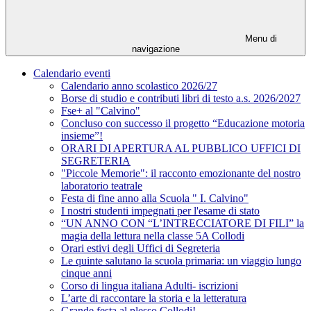
Menu di
navigazione
Calendario eventi
Calendario anno scolastico 2026/27
Borse di studio e contributi libri di testo a.s. 2026/2027
Fse+ al "Calvino"
Concluso con successo il progetto “Educazione motoria
insieme”!
ORARI DI APERTURA AL PUBBLICO UFFICI DI
SEGRETERIA
"Piccole Memorie": il racconto emozionante del nostro
laboratorio teatrale
Festa di fine anno alla Scuola " I. Calvino"
I nostri studenti impegnati per l'esame di stato
“UN ANNO CON “L’INTRECCIATORE DI FILI” la
magia della lettura nella classe 5A Collodi
Orari estivi degli Uffici di Segreteria
Le quinte salutano la scuola primaria: un viaggio lungo
cinque anni
Corso di lingua italiana Adulti- iscrizioni
L’arte di raccontare la storia e la letteratura
Grande festa al plesso Collodi!