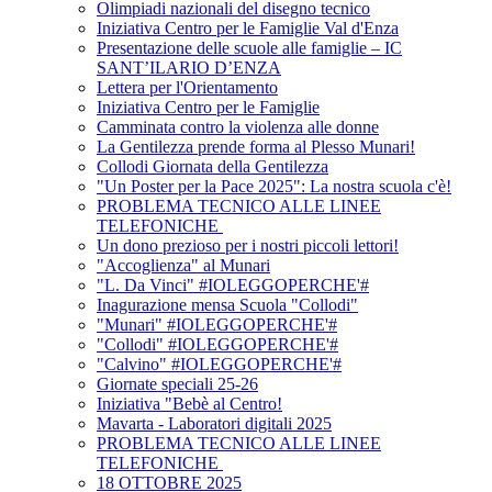
Olimpiadi nazionali del disegno tecnico
Iniziativa Centro per le Famiglie Val d'Enza
Presentazione delle scuole alle famiglie – IC
SANT’ILARIO D’ENZA
Lettera per l'Orientamento
Iniziativa Centro per le Famiglie
Camminata contro la violenza alle donne
La Gentilezza prende forma al Plesso Munari!
Collodi Giornata della Gentilezza
"Un Poster per la Pace 2025": La nostra scuola c'è!
PROBLEMA TECNICO ALLE LINEE
TELEFONICHE
Un dono prezioso per i nostri piccoli lettori!
"Accoglienza" al Munari
"L. Da Vinci" #IOLEGGOPERCHE'#
Inagurazione mensa Scuola "Collodi"
"Munari" #IOLEGGOPERCHE'#
"Collodi" #IOLEGGOPERCHE'#
"Calvino" #IOLEGGOPERCHE'#
Giornate speciali 25-26
Iniziativa "Bebè al Centro!
Mavarta - Laboratori digitali 2025
PROBLEMA TECNICO ALLE LINEE
TELEFONICHE
18 OTTOBRE 2025