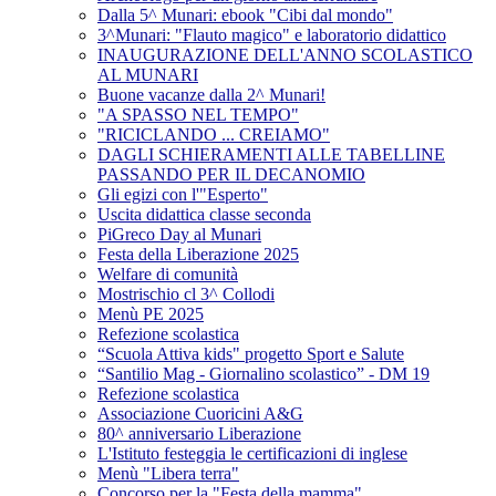
Dalla 5^ Munari: ebook "Cibi dal mondo"
3^Munari: "Flauto magico" e laboratorio didattico
INAUGURAZIONE DELL'ANNO SCOLASTICO
AL MUNARI
Buone vacanze dalla 2^ Munari!
"A SPASSO NEL TEMPO"
"RICICLANDO ... CREIAMO"
DAGLI SCHIERAMENTI ALLE TABELLINE
PASSANDO PER IL DECANOMIO
Gli egizi con l'"Esperto"
Uscita didattica classe seconda
PiGreco Day al Munari
Festa della Liberazione 2025
Welfare di comunità
Mostrischio cl 3^ Collodi
Menù PE 2025
Refezione scolastica
“Scuola Attiva kids" progetto Sport e Salute
“Santilio Mag - Giornalino scolastico” - DM 19
Refezione scolastica
Associazione Cuoricini A&G
80^ anniversario Liberazione
L'Istituto festeggia le certificazioni di inglese
Menù "Libera terra"
Concorso per la "Festa della mamma"