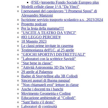
(FSE+)progetto Fondo Sociale Europeo plus
Modelli cellule classe 1^A "Da Vinci"
I personaggi del capolavoro "I Promessi Sposi" di
Alessandro Manzoni
Iscrizione servizio trasporto scolastico a.s. .2023/2024
Progetto podcast
Per la festa della mamma!!!!
"USCITE A TEATRO DA VINCI"
#IO LEGGO PERCHE'#
18 Maggio 2023
Le classi prime invitate in caserma
Testimonianza dell'I.C. al 25 aprile
"GIOCHI SPORTIVI DISTRETTUALI"
"Laboratori con la scrittrice Savioli"
"Star bene in classe"
"Attività Astronomia 3D Da Vinci"
29 aprile al Palaenza
Badge di Storytelling alla 3B Collodi
Sinceri auguri di Buona pasqua!
"Non chiamateli eroi" letture in classe
Anche i docenti tra i banchi
Movimento Geometria e Coding
Educazione ambientale al "Collodi"
“Sant’Ilario s’è desto”
Laboratori di continuità