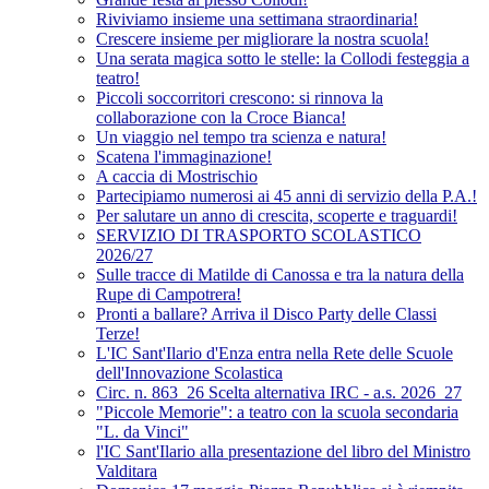
Riviviamo insieme una settimana straordinaria!
Crescere insieme per migliorare la nostra scuola!
Una serata magica sotto le stelle: la Collodi festeggia a
teatro!
Piccoli soccorritori crescono: si rinnova la
collaborazione con la Croce Bianca!
Un viaggio nel tempo tra scienza e natura!
Scatena l'immaginazione!
A caccia di Mostrischio
Partecipiamo numerosi ai 45 anni di servizio della P.A.!
Per salutare un anno di crescita, scoperte e traguardi!
SERVIZIO DI TRASPORTO SCOLASTICO
2026/27
Sulle tracce di Matilde di Canossa e tra la natura della
Rupe di Campotrera!
Pronti a ballare? Arriva il Disco Party delle Classi
Terze!
L'IC Sant'Ilario d'Enza entra nella Rete delle Scuole
dell'Innovazione Scolastica
Circ. n. 863_26 Scelta alternativa IRC - a.s. 2026_27
"Piccole Memorie": a teatro con la scuola secondaria
"L. da Vinci"
l'IC Sant'Ilario alla presentazione del libro del Ministro
Valditara