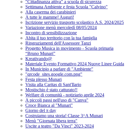
"Cittadinanza attiva" a scuola di sicurezza
Settimana Ambiente e festa Scuola "Calvino"
Alla caserma dei carabinieri
A tutte le mamme! Auguri!
Iscrizione servizio trasporto scolastico A.S. 2024/2025
Variazione menù mercoledì 08/05/2024
Incontro di sensibilizzazione
Abita il tuo territorio con la tua famiglia
Ringraziamenti dell'Assessore Tanzi
Progetto Musica in movimento - Scuola primaria
“Bruno Munari”
Kreativando@
Materiale Evento Formativo 2024 Nuove Linee Guida
In Municipio a parlare di "Ambiente"
"qrcode_sites.google.com.png"
Festa plesso Munari
Visita alla Caritas di Sant'Ilario
Mostischio è stato catturato!!
Welfare di comunità - notiziario aprile 2024
A piccoli passi nell'uso di "Canva"
Croce Bianca al "Munari"
Giorno del π day
Costruiamo una storia! Classe 3^A Munari
Menù "Giornata libera terra"
Uscite a teatro "Da Vinci" 2023-2024