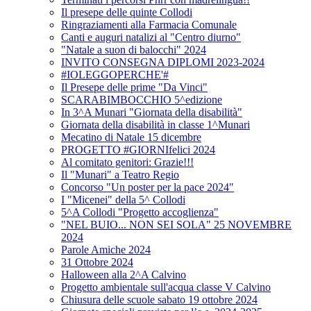
Il presepe delle quinte Collodi
Ringraziamenti alla Farmacia Comunale
Canti e auguri natalizi al "Centro diurno"
"Natale a suon di balocchi" 2024
INVITO CONSEGNA DIPLOMI 2023-2024
#IOLEGGOPERCHE'#
Il Presepe delle prime "Da Vinci"
SCARABIMBOCCHIO 5^edizione
In 3^A Munari "Giornata della disabilità"
Giornata della disabilità in classe 1^Munari
Mecatino di Natale 15 dicembre
PROGETTO #GIORNIfelici 2024
Al comitato genitori: Grazie!!!
Il "Munari" a Teatro Regio
Concorso "Un poster per la pace 2024"
I "Micenei" della 5^ Collodi
5^A Collodi "Progetto accoglienza"
"NEL BUIO... NON SEI SOLA" 25 NOVEMBRE
2024
Parole Amiche 2024
31 Ottobre 2024
Halloween alla 2^A Calvino
Progetto ambientale sull'acqua classe V Calvino
Chiusura delle scuole sabato 19 ottobre 2024