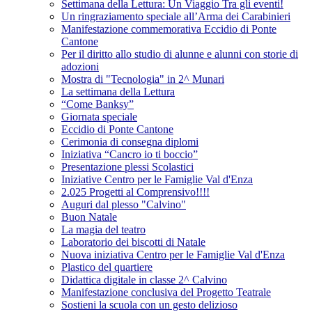
Settimana della Lettura: Un Viaggio Tra gli eventi!
Un ringraziamento speciale all’Arma dei Carabinieri
Manifestazione commemorativa Eccidio di Ponte
Cantone
Per il diritto allo studio di alunne e alunni con storie di
adozioni
Mostra di "Tecnologia" in 2^ Munari
La settimana della Lettura
“Come Banksy”
Giornata speciale
Eccidio di Ponte Cantone
Cerimonia di consegna diplomi
Iniziativa “Cancro io ti boccio”
Presentazione plessi Scolastici
Iniziative Centro per le Famiglie Val d'Enza
2.025 Progetti al Comprensivo!!!!
Auguri dal plesso "Calvino"
Buon Natale
La magia del teatro
Laboratorio dei biscotti di Natale
Nuova iniziativa Centro per le Famiglie Val d'Enza
Plastico del quartiere
Didattica digitale in classe 2^ Calvino
Manifestazione conclusiva del Progetto Teatrale
Sostieni la scuola con un gesto delizioso