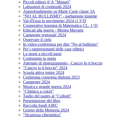
Piccoli editori 4^A "Munari"
Laboratori di continuità 2024
Approfondimento su Marie Curie classe 3A
“NO AL BULLISMO” - parliamone insieme
Val d'Enza in movimento 2024 cl 3^D
Cooperative learning di Matematica CL. 1^D
Educati alla guerra - Mostra Mavarta
Campestre regionale 2024
Osservare il cielo
In video-conferenza per dire "No al bullismo"
Per i rappresentanti delle case editrici
La storia a piccoli passi
Costruiamo la storia
Attestato di ringraziamento - Cancro Io ti boccio
"Cancro io ti boccio" 2024
Scuola attiva junior 2024
Cerimonia consegna diplomi 2023
Campestre 2024
Musica e grande guerra 2024
"Chimica a colori"
Taglio del nastro al "Collodi"
Presentazione del libro
Raccolta fondi AIRC
Giorno della Memoria 2024
"Sicurezza cibernetica"