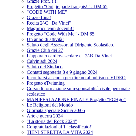
Grazie Prof.!!!!!
Progetto “Oui, je parle français!” - DM 65
"CODE WITH ME"
Grazie Lina!
Recita 2^C "Da Vinci"
Magnifici team docenti!!
Progetto “Code With Me” - DM 65
Un anno di attività!
Saluto degli Assessori al Dirigente Scolastico.
Grazie Club dei 27
L'apparato cardiovascolare cl. 2^B Da Vinci
Calviniadi 2024
Saluto del Sindaco
Contatti segreteria 8 e 9 giugno 2024
Incontrarsi a scuola per dire no al bullismo. VIDEO
Progetto eTwinning
Corso di formazione su responsabilità civile personale
scolastico
MANIFESTAZIONE FINALE Progetto “FCHgo”
Le Religioni del Mondo
Giornata speciale Sicilia 30/05
Arte e guerra 2024
"La storia del Rock 2024"
Congratulazioni al 1° classificato!!
TIENI STRETTA LA VITA 2024