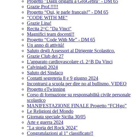
Progetto "Dagli origami a GeoGebra" - DM 65
Grazie Prof.!!!!!
Progetto “Oui, je parle français!” - DM 65
"CODE WITH ME"
Grazie Lina!
Recita 2^C "Da Vinci"
Magnifici team docenti!!
Progetto “Code With Me” - DM 65
Un anno di attività!
Saluto degli Assessori al Dirigente Scolastico.
Grazie Club dei 27
L'apparato cardiovascolare cl. 2^B Da Vinci
Calviniadi 2024
Saluto del Sindaco
Contatti segreteria 8 e 9 giugno 2024
Incontrarsi a scuola per dire no al bullismo. VIDEO
Progetto eTwinning
Corso di formazione su responsabilità civile personale
scolastico
MANIFESTAZIONE FINALE Progetto “FCHgo”
Le Religioni del Mondo
Giornata speciale Sicilia 30/05
Arte e guerra 2024
"La storia del Rock 2024"
Congratulazioni al 1° classificato!!