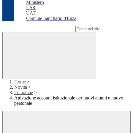
Ministero
USR
UAT
Comune Sant'Ilario d'Enza
Campo di ricerca per le pagine del sito
Home
>
Novità
>
Le notizie
>
Attivazione account istituzionale per nuovi alunni e nuovo
personale