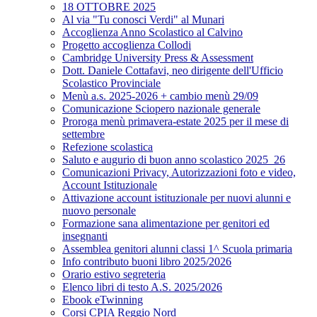
18 OTTOBRE 2025
Al via "Tu conosci Verdi" al Munari
Accoglienza Anno Scolastico al Calvino
Progetto accoglienza Collodi
Cambridge University Press & Assessment
Dott. Daniele Cottafavi, neo dirigente dell'Ufficio
Scolastico Provinciale
Menù a.s. 2025-2026 + cambio menù 29/09
Comunicazione Sciopero nazionale generale
Proroga menù primavera-estate 2025 per il mese di
settembre
Refezione scolastica
Saluto e augurio di buon anno scolastico 2025_26
Comunicazioni Privacy, Autorizzazioni foto e video,
Account Istituzionale
Attivazione account istituzionale per nuovi alunni e
nuovo personale
Formazione sana alimentazione per genitori ed
insegnanti
Assemblea genitori alunni classi 1^ Scuola primaria
Info contributo buoni libro 2025/2026
Orario estivo segreteria
Elenco libri di testo A.S. 2025/2026
Ebook eTwinning
Corsi CPIA Reggio Nord