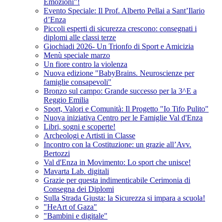
Emozioni"!
Evento Speciale: Il Prof. Alberto Pellai a Sant’Ilario
d’Enza
Piccoli esperti di sicurezza crescono: consegnati i
diplomi alle classi terze
Giochiadi 2026- Un Trionfo di Sport e Amicizia
Menù speciale marzo
Un fiore contro la violenza
Nuova edizione "BabyBrains. Neuroscienze per
famiglie consapevoli"
Bronzo sul campo: Grande successo per la 3^E a
Reggio Emilia
Sport, Valori e Comunità: Il Progetto "Io Tifo Pulito"
Nuova iniziativa Centro per le Famiglie Val d'Enza
Libri, sogni e scoperte!
Archeologi e Artisti in Classe
Incontro con la Costituzione: un grazie all’Avv.
Bertozzi
Val d'Enza in Movimento: Lo sport che unisce!
Mavarta Lab. digitali
Grazie per questa indimenticabile Cerimonia di
Consegna dei Diplomi
Sulla Strada Giusta: la Sicurezza si impara a scuola!
"HeArt of Gaza"
"Bambini e digitale"