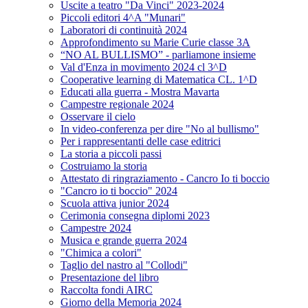
Uscite a teatro "Da Vinci" 2023-2024
Piccoli editori 4^A "Munari"
Laboratori di continuità 2024
Approfondimento su Marie Curie classe 3A
“NO AL BULLISMO” - parliamone insieme
Val d'Enza in movimento 2024 cl 3^D
Cooperative learning di Matematica CL. 1^D
Educati alla guerra - Mostra Mavarta
Campestre regionale 2024
Osservare il cielo
In video-conferenza per dire "No al bullismo"
Per i rappresentanti delle case editrici
La storia a piccoli passi
Costruiamo la storia
Attestato di ringraziamento - Cancro Io ti boccio
"Cancro io ti boccio" 2024
Scuola attiva junior 2024
Cerimonia consegna diplomi 2023
Campestre 2024
Musica e grande guerra 2024
"Chimica a colori"
Taglio del nastro al "Collodi"
Presentazione del libro
Raccolta fondi AIRC
Giorno della Memoria 2024