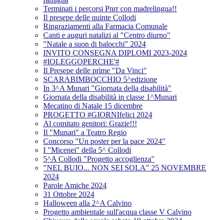
Terminati i percorsi Pnrr con madrelingua!!
Il presepe delle quinte Collodi
Ringraziamenti alla Farmacia Comunale
Canti e auguri natalizi al "Centro diurno"
"Natale a suon di balocchi" 2024
INVITO CONSEGNA DIPLOMI 2023-2024
#IOLEGGOPERCHE'#
Il Presepe delle prime "Da Vinci"
SCARABIMBOCCHIO 5^edizione
In 3^A Munari "Giornata della disabilità"
Giornata della disabilità in classe 1^Munari
Mecatino di Natale 15 dicembre
PROGETTO #GIORNIfelici 2024
Al comitato genitori: Grazie!!!
Il "Munari" a Teatro Regio
Concorso "Un poster per la pace 2024"
I "Micenei" della 5^ Collodi
5^A Collodi "Progetto accoglienza"
"NEL BUIO... NON SEI SOLA" 25 NOVEMBRE
2024
Parole Amiche 2024
31 Ottobre 2024
Halloween alla 2^A Calvino
Progetto ambientale sull'acqua classe V Calvino