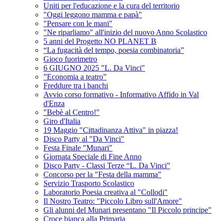
Uniti per l'educazione e la cura del territorio
"Oggi leggono mamma e papà"
"Pensare con le mani"
"Ne riparliamo" all'inizio del nuovo Anno Scolastico
5 anni del Progetto NO PLANET B
“La fugacità del tempo, poesia combinatoria”
Gioco fuorimetro
6 GIUGNO 2025 "L. Da Vinci"
”Economia a teatro”
Freddure tra i banchi
Avvio corso formativo - Informativo Affido in Val
d'Enza
"Bebè al Centro!"
Giro d'Italia
19 Maggio "Cittadinanza Attiva" in piazza!
Disco Party al "Da Vinci"
Festa Finale "Munari"
Giornata Speciale di Fine Anno
Disco Party - Classi Terze “L. Da Vinci”
Concorso per la "Festa della mamma"
Servizio Trasporto Scolastico
Laboratorio Poesia creativa al "Collodi"
Il Nostro Teatro: "Piccolo Libro sull'Amore"
Gli alunni del Munari presentano "Il Piccolo principe"
Croce bianca alla Primaria