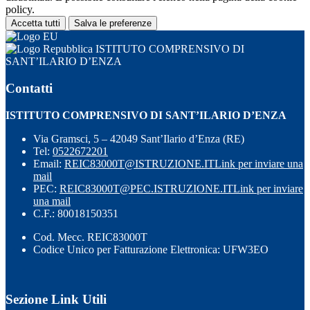
policy.
Accetta tutti
Salva le preferenze
ISTITUTO COMPRENSIVO DI
SANT’ILARIO D’ENZA
Contatti
ISTITUTO COMPRENSIVO DI SANT’ILARIO D’ENZA
Via Gramsci, 5 – 42049 Sant’Ilario d’Enza (RE)
Tel:
0522672201
Email:
REIC83000T@ISTRUZIONE.IT
Link per inviare una
mail
PEC:
REIC83000T@PEC.ISTRUZIONE.IT
Link per inviare
una mail
C.F.: 80018150351
Cod. Mecc. REIC83000T
Codice Unico per Fatturazione Elettronica: UFW3EO
Sezione Link Utili