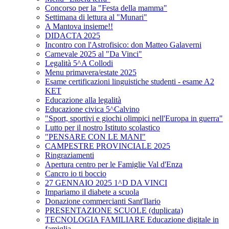
Concorso per la "Festa della mamma"
Settimana di lettura al "Munari"
A Mantova insieme!!
DIDACTA 2025
Incontro con l'Astrofisico: don Matteo Galaverni
Carnevale 2025 al "Da Vinci"
Legalità 5^A Collodi
Menu primavera/estate 2025
Esame certificazioni linguistiche studenti - esame A2
KET
Educazione alla legalità
Educazione civica 5^Calvino
"Sport, sportivi e giochi olimpici nell'Europa in guerra"
Lutto per il nostro Istituto scolastico
"PENSARE CON LE MANI"
CAMPESTRE PROVINCIALE 2025
Ringraziamenti
Apertura centro per le Famiglie Val d'Enza
Cancro io ti boccio
27 GENNAIO 2025 1^D DA VINCI
Impariamo il diabete a scuola
Donazione commercianti Sant'Ilario
PRESENTAZIONE SCUOLE (duplicata)
TECNOLOGIA FAMILIARE Educazione digitale in
famiglia