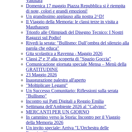
Valditara
Domenica 17 maggio Piazza Repubblica si è riempita
di note, colori e grandi emozioni!
Un grandissimo applauso alla nostra 2^D!
Il Viaggio della Memoria: le classi terze in visita a
Mauthausen
Trionfo alle Olimpiadi del Disegno Tecnico: I Nostri
Ragazzi sul Podio!
Rivedi la serata: "Bullismo: Dall’ombra del silenzio alla
parola che educa"
Gita scolastica a Ravenna - Maggio 2026
Classi 2ª e 3ª alla scoperta di "Spazio Goccia"
Comunicazione giornata speciale Mensa – Menù della
GRATITUDINE
23 Maggio 2026
Inaugurazione palestra all'aperto
"Moltiplicare Legami"
Un Successo Comunitario: Riflessioni sulla serata
"Bullismo"
Incontro sui Patti Digitali a Reggio Emilia
Settimana dell'Ambiente 2026 al "Calvino"
MERCANTI PER UN GIORNO
In cammino verso la Storia: Incontro per il Viaggio
della Memoria 2026
Un invito speciale: Arriva "L'Orchestra delle