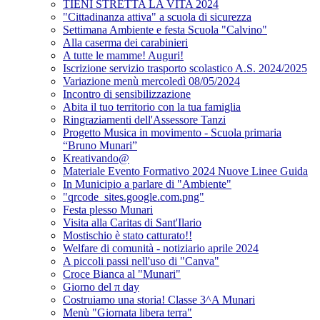
TIENI STRETTA LA VITA 2024
"Cittadinanza attiva" a scuola di sicurezza
Settimana Ambiente e festa Scuola "Calvino"
Alla caserma dei carabinieri
A tutte le mamme! Auguri!
Iscrizione servizio trasporto scolastico A.S. 2024/2025
Variazione menù mercoledì 08/05/2024
Incontro di sensibilizzazione
Abita il tuo territorio con la tua famiglia
Ringraziamenti dell'Assessore Tanzi
Progetto Musica in movimento - Scuola primaria
“Bruno Munari”
Kreativando@
Materiale Evento Formativo 2024 Nuove Linee Guida
In Municipio a parlare di "Ambiente"
"qrcode_sites.google.com.png"
Festa plesso Munari
Visita alla Caritas di Sant'Ilario
Mostischio è stato catturato!!
Welfare di comunità - notiziario aprile 2024
A piccoli passi nell'uso di "Canva"
Croce Bianca al "Munari"
Giorno del π day
Costruiamo una storia! Classe 3^A Munari
Menù "Giornata libera terra"