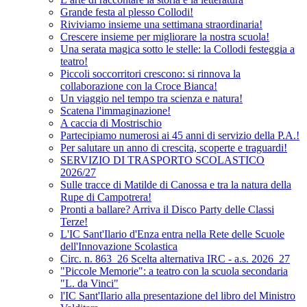
Grande festa al plesso Collodi!
Riviviamo insieme una settimana straordinaria!
Crescere insieme per migliorare la nostra scuola!
Una serata magica sotto le stelle: la Collodi festeggia a
teatro!
Piccoli soccorritori crescono: si rinnova la
collaborazione con la Croce Bianca!
Un viaggio nel tempo tra scienza e natura!
Scatena l'immaginazione!
A caccia di Mostrischio
Partecipiamo numerosi ai 45 anni di servizio della P.A.!
Per salutare un anno di crescita, scoperte e traguardi!
SERVIZIO DI TRASPORTO SCOLASTICO
2026/27
Sulle tracce di Matilde di Canossa e tra la natura della
Rupe di Campotrera!
Pronti a ballare? Arriva il Disco Party delle Classi
Terze!
L'IC Sant'Ilario d'Enza entra nella Rete delle Scuole
dell'Innovazione Scolastica
Circ. n. 863_26 Scelta alternativa IRC - a.s. 2026_27
"Piccole Memorie": a teatro con la scuola secondaria
"L. da Vinci"
l'IC Sant'Ilario alla presentazione del libro del Ministro