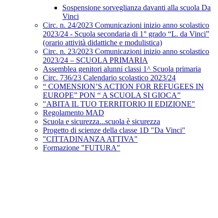
Sospensione sorveglianza davanti alla scuola Da
Vinci
Circ. n. 24/2023 Comunicazioni inizio anno scolastico
2023/24 - Scuola secondaria di 1° grado “L. da Vinci”
(orario attività didattiche e modulistica)
Circ. n. 23/2023 Comunicazioni inizio anno scolastico
2023/24 – SCUOLA PRIMARIA
Assemblea genitori alunni classi 1^ Scuola primaria
Circ. 736/23 Calendario scolastico 2023/24
“ COMENSION’S ACTION FOR REFUGEES IN
EUROPE” PON “ A SCUOLA SI GIOCA”
"ABITA IL TUO TERRITORIO II EDIZIONE"
Regolamento MAD
Scuola e sicurezza...scuola è sicurezza
Progetto di scienze della classe 1D "Da Vinci"
"CITTADINANZA ATTIVA"
Formazione "FUTURA"