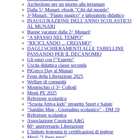
Archeologo per un giorno alla terramare
Dalla 5^ Munari: ebook "Cibi dal mondo"
3^Munari: "Flauto magico" e laboratorio didattico
INAUGURAZIONE DELL'ANNO SCOLASTICO
AL MUNARI
Buone vacanze dalla 2^ Munari!
"A SPASSO NEL TEMPO"
"RICICLANDO ... CREIAMO"
DAGLI SCHIERAMENTI ALLE TABELLINE
PASSANDO PER IL DECANOMIO
Gli egizi con l'"Esperto"
Uscita didattica classe seconda
PiGreco Day al Munari
Festa della Liberazione 2025
Welfare di comunità
Mostrischio cl 3^ Collodi
Menù PE 2025
Refezione scolastica
“Scuola Attiva kids" progetto Sport e Salute
“Santilio Mag - Giornalino scolastico” - DM 19
Refezione scolastica
Associazione Cuoricini A&G
80^ anniversario Liberazione
L'Istituto festeggia le certificazioni di inglese
Menù "Libera terra"