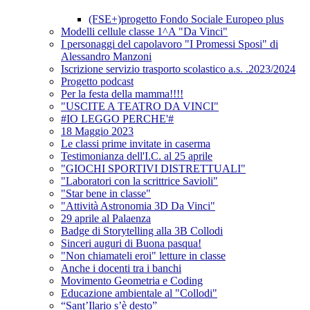
(FSE+)progetto Fondo Sociale Europeo plus
Modelli cellule classe 1^A "Da Vinci"
I personaggi del capolavoro "I Promessi Sposi" di
Alessandro Manzoni
Iscrizione servizio trasporto scolastico a.s. .2023/2024
Progetto podcast
Per la festa della mamma!!!!
"USCITE A TEATRO DA VINCI"
#IO LEGGO PERCHE'#
18 Maggio 2023
Le classi prime invitate in caserma
Testimonianza dell'I.C. al 25 aprile
"GIOCHI SPORTIVI DISTRETTUALI"
"Laboratori con la scrittrice Savioli"
"Star bene in classe"
"Attività Astronomia 3D Da Vinci"
29 aprile al Palaenza
Badge di Storytelling alla 3B Collodi
Sinceri auguri di Buona pasqua!
"Non chiamateli eroi" letture in classe
Anche i docenti tra i banchi
Movimento Geometria e Coding
Educazione ambientale al "Collodi"
“Sant’Ilario s’è desto”