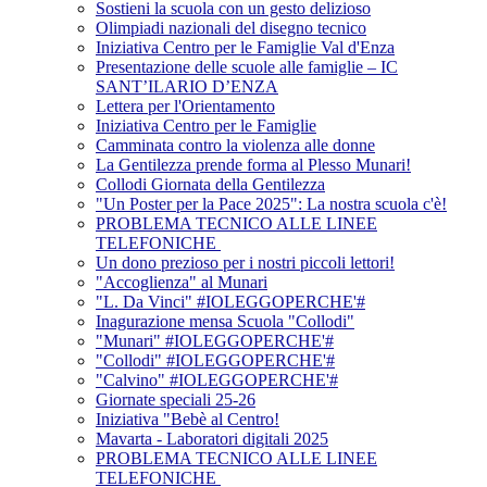
Sostieni la scuola con un gesto delizioso
Olimpiadi nazionali del disegno tecnico
Iniziativa Centro per le Famiglie Val d'Enza
Presentazione delle scuole alle famiglie – IC
SANT’ILARIO D’ENZA
Lettera per l'Orientamento
Iniziativa Centro per le Famiglie
Camminata contro la violenza alle donne
La Gentilezza prende forma al Plesso Munari!
Collodi Giornata della Gentilezza
"Un Poster per la Pace 2025": La nostra scuola c'è!
PROBLEMA TECNICO ALLE LINEE
TELEFONICHE
Un dono prezioso per i nostri piccoli lettori!
"Accoglienza" al Munari
"L. Da Vinci" #IOLEGGOPERCHE'#
Inagurazione mensa Scuola "Collodi"
"Munari" #IOLEGGOPERCHE'#
"Collodi" #IOLEGGOPERCHE'#
"Calvino" #IOLEGGOPERCHE'#
Giornate speciali 25-26
Iniziativa "Bebè al Centro!
Mavarta - Laboratori digitali 2025
PROBLEMA TECNICO ALLE LINEE
TELEFONICHE