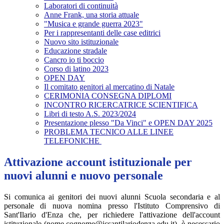
Laboratori di continuità
Anne Frank, una storia attuale
"Musica e grande guerra 2023"
Per i rappresentanti delle case editrici
Nuovo sito istituzionale
Educazione stradale
Cancro io ti boccio
Corso di latino 2023
OPEN DAY
Il comitato genitori al mercatino di Natale
CERIMONIA CONSEGNA DIPLOMI
INCONTRO RICERCATRICE SCIENTIFICA
Libri di testo A.S. 2023/2024
Presentazione plesso "Da Vinci" e OPEN DAY 2025
PROBLEMA TECNICO ALLE LINEE
TELEFONICHE
Attivazione account istituzionale per
nuovi alunni e nuovo personale
Si comunica ai genitori dei nuovi alunni Scuola secondaria e al
personale di nuova nomina presso l'Istituto Comprensivo di
Sant'Ilario d'Enza che, per richiedere l'attivazione dell'account
istituzionale (nome.cognome@icsantilariodenza.edu.it), è necessario