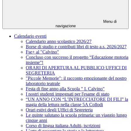
Menu di
navigazione
Calendario eventi
Calendario anno scolastico 2026/27
Borse di studio e contributi libri di testo a.s. 2026/2027
Fse+ al "Calvino"
Concluso con successo il progetto “Educazione motoria
insieme”!
ORARI DI APERTURA AL PUBBLICO UFFICI DI
SEGRETERIA
"Piccole Memorie": il racconto emozionante del nostro
laboratorio teatrale
Festa di fine anno alla Scuola " I. Calvino"
I nostri studenti impegnati per l'esame di stato
“UN ANNO CON “L’INTRECCIATORE DI FILI” la
magia della lettura nella classe 5A Collodi
Orari estivi degli Uffici di Segreteria
Le quinte salutano la scuola primaria: un viaggio lungo
cinque anni
Corso di lingua italiana Adulti- iscrizioni
L’arte di raccontare la storia e la letteratura