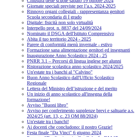
Chiusura delle scuole sabato 19 ottobre 2024
Giornate speciali previste per l’a.s. 2024-2025
Rinnovo organi collegiali - rappresentanza genitori
Scuola secondaria di I grado
Digitale: fisicità non solo virtualità
Interpello prot. n. 8837 del 24/09/2024
Nominato il DSGA dell'Istituto Comprensivo
Abita il tuo territorio 2024 - 2025
Parere di conformità menù invernale - estivo
Formazione sana alimentazione genitori ed insegnanti
Inaugurazione Anno Scolastico 2024 - 25
PNRR 3.1 – Percorsi di lingua inglese per alunni
Ristorazione scolastica anno scolastico 2024/2025
Un'estate tra i banchi al "Calvino"
Buon Anno Scolastico dall'Ufficio Scolastico
Regionale
Lettera del Ministro dell’istruzione e del merito
Un inizio di anno scolastico all'insegna della
formazione!
Avviso "Buoni libro"
Avviso per conferimento supplenze brevi e saltuarie a.s.
2024/25 (art. 13, c. 23 OM 88/2024)
Un'estate tra i banchi!
Ai docenti che concludono: il nostro Grazie!
Festa finale "Da Vinci" 6 giugno 2024