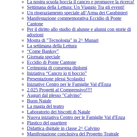
La nostra scuola boccia il cancro e promuove la ricerca!
Settimana della Lettura: Un Viaggio Tra gli eventi!
Un ringraziamento speciale all’Arma dei Carabinieri
Manifestazione commemorativa Eccidio di Ponte
Cantone
Per il diritto allo studio di alunne e alunni con storie di
adozioni
Mostra di "Tecnologia" in 2^ Munari
La settimana della Lettura
“Come Banksy”
Giornata speciale
Eccidio di Ponte Cantone
Cerimonia di consegna diplomi
Iniziativa “Cancro io ti boccio”
Presentazione plessi Scolastici
Iniziative Centro per le Famiglie Val d'Enza
2.025 Progetti al Comprensivo!!!!
Auguri dal plesso "Calvino"
Buon Natale
La magia del teatro
Laboratorio dei biscotti di Natale
Nuova iniziativa Centro per le Famiglie Val d'Enza
Plastico del quartiere
Didattica digitale in classe 2^ Calvino
Manifestazione conclusiva del Progetto Teatrale