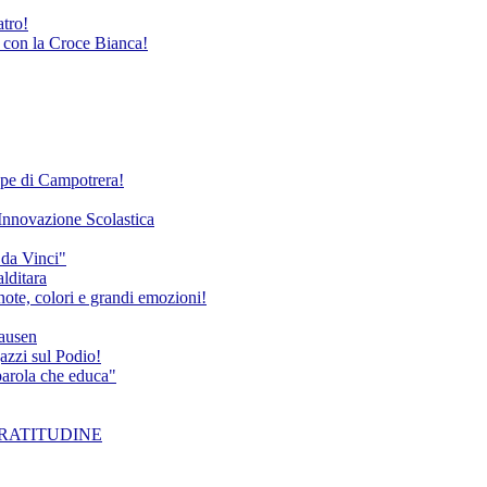
atro!
e con la Croce Bianca!
Rupe di Campotrera!
'Innovazione Scolastica
 da Vinci"
alditara
ote, colori e grandi emozioni!
hausen
azzi sul Podio!
 parola che educa"
a GRATITUDINE