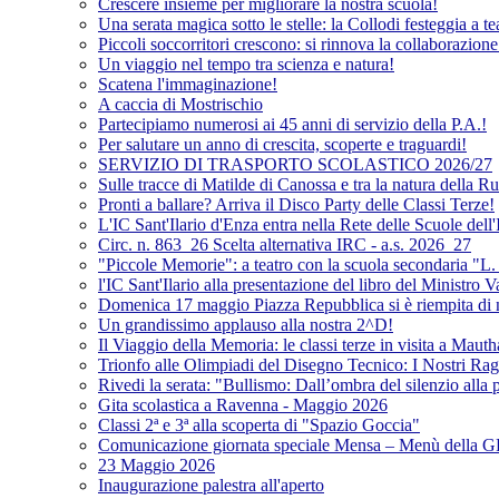
Crescere insieme per migliorare la nostra scuola!
Una serata magica sotto le stelle: la Collodi festeggia a te
Piccoli soccorritori crescono: si rinnova la collaborazion
Un viaggio nel tempo tra scienza e natura!
Scatena l'immaginazione!
A caccia di Mostrischio
Partecipiamo numerosi ai 45 anni di servizio della P.A.!
Per salutare un anno di crescita, scoperte e traguardi!
SERVIZIO DI TRASPORTO SCOLASTICO 2026/27
Sulle tracce di Matilde di Canossa e tra la natura della 
Pronti a ballare? Arriva il Disco Party delle Classi Terze!
L'IC Sant'Ilario d'Enza entra nella Rete delle Scuole dell
Circ. n. 863_26 Scelta alternativa IRC - a.s. 2026_27
"Piccole Memorie": a teatro con la scuola secondaria "L.
l'IC Sant'Ilario alla presentazione del libro del Ministro V
Domenica 17 maggio Piazza Repubblica si è riempita di n
Un grandissimo applauso alla nostra 2^D!
Il Viaggio della Memoria: le classi terze in visita a Maut
Trionfo alle Olimpiadi del Disegno Tecnico: I Nostri Rag
Rivedi la serata: "Bullismo: Dall’ombra del silenzio alla
Gita scolastica a Ravenna - Maggio 2026
Classi 2ª e 3ª alla scoperta di "Spazio Goccia"
Comunicazione giornata speciale Mensa – Menù dell
23 Maggio 2026
Inaugurazione palestra all'aperto