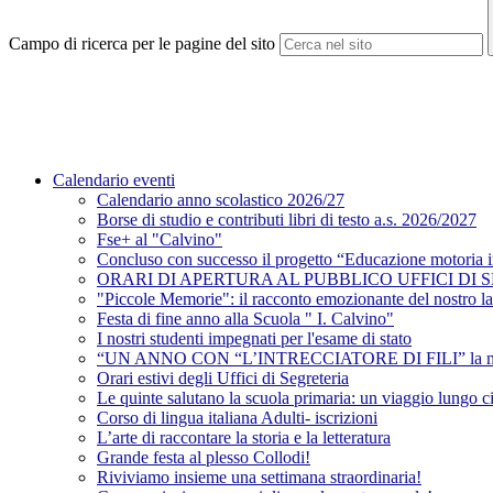
Campo di ricerca per le pagine del sito
Calendario eventi
Calendario anno scolastico 2026/27
Borse di studio e contributi libri di testo a.s. 2026/2027
Fse+ al "Calvino"
Concluso con successo il progetto “Educazione motoria 
ORARI DI APERTURA AL PUBBLICO UFFICI DI 
"Piccole Memorie": il racconto emozionante del nostro lab
Festa di fine anno alla Scuola " I. Calvino"
I nostri studenti impegnati per l'esame di stato
“UN ANNO CON “L’INTRECCIATORE DI FILI” la magia d
Orari estivi degli Uffici di Segreteria
Le quinte salutano la scuola primaria: un viaggio lungo c
Corso di lingua italiana Adulti- iscrizioni
L’arte di raccontare la storia e la letteratura
Grande festa al plesso Collodi!
Riviviamo insieme una settimana straordinaria!