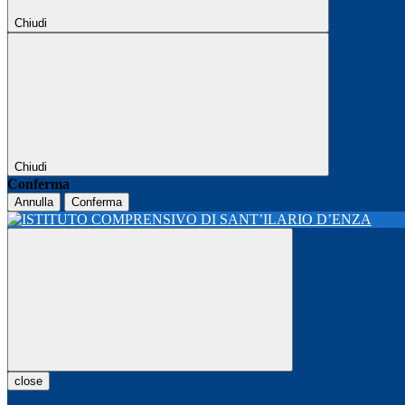
Chiudi
Chiudi
Conferma
Annulla
Conferma
close