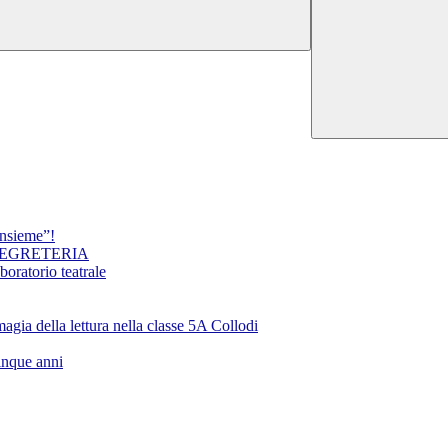
insieme”!
SEGRETERIA
oratorio teatrale
ella lettura nella classe 5A Collodi
inque anni