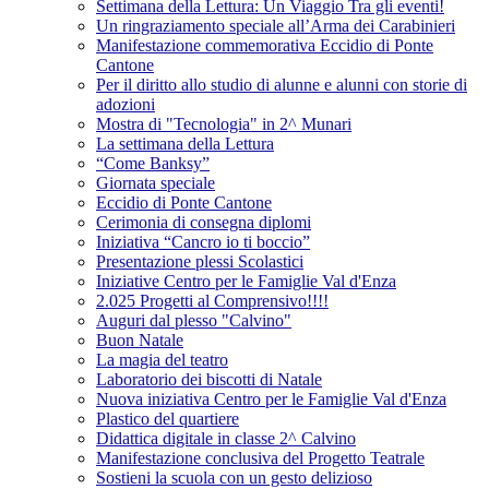
Settimana della Lettura: Un Viaggio Tra gli eventi!
Un ringraziamento speciale all’Arma dei Carabinieri
Manifestazione commemorativa Eccidio di Ponte
Cantone
Per il diritto allo studio di alunne e alunni con storie di
adozioni
Mostra di "Tecnologia" in 2^ Munari
La settimana della Lettura
“Come Banksy”
Giornata speciale
Eccidio di Ponte Cantone
Cerimonia di consegna diplomi
Iniziativa “Cancro io ti boccio”
Presentazione plessi Scolastici
Iniziative Centro per le Famiglie Val d'Enza
2.025 Progetti al Comprensivo!!!!
Auguri dal plesso "Calvino"
Buon Natale
La magia del teatro
Laboratorio dei biscotti di Natale
Nuova iniziativa Centro per le Famiglie Val d'Enza
Plastico del quartiere
Didattica digitale in classe 2^ Calvino
Manifestazione conclusiva del Progetto Teatrale
Sostieni la scuola con un gesto delizioso