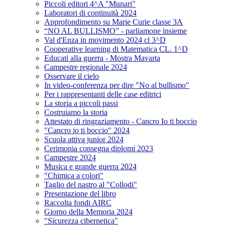
Piccoli editori 4^A "Munari"
Laboratori di continuità 2024
Approfondimento su Marie Curie classe 3A
“NO AL BULLISMO” - parliamone insieme
Val d'Enza in movimento 2024 cl 3^D
Cooperative learning di Matematica CL. 1^D
Educati alla guerra - Mostra Mavarta
Campestre regionale 2024
Osservare il cielo
In video-conferenza per dire "No al bullismo"
Per i rappresentanti delle case editrici
La storia a piccoli passi
Costruiamo la storia
Attestato di ringraziamento - Cancro Io ti boccio
"Cancro io ti boccio" 2024
Scuola attiva junior 2024
Cerimonia consegna diplomi 2023
Campestre 2024
Musica e grande guerra 2024
"Chimica a colori"
Taglio del nastro al "Collodi"
Presentazione del libro
Raccolta fondi AIRC
Giorno della Memoria 2024
"Sicurezza cibernetica"