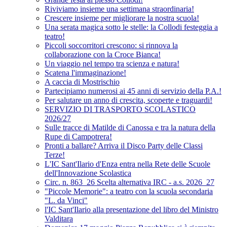
Riviviamo insieme una settimana straordinaria!
Crescere insieme per migliorare la nostra scuola!
Una serata magica sotto le stelle: la Collodi festeggia a
teatro!
Piccoli soccorritori crescono: si rinnova la
collaborazione con la Croce Bianca!
Un viaggio nel tempo tra scienza e natura!
Scatena l'immaginazione!
A caccia di Mostrischio
Partecipiamo numerosi ai 45 anni di servizio della P.A.!
Per salutare un anno di crescita, scoperte e traguardi!
SERVIZIO DI TRASPORTO SCOLASTICO
2026/27
Sulle tracce di Matilde di Canossa e tra la natura della
Rupe di Campotrera!
Pronti a ballare? Arriva il Disco Party delle Classi
Terze!
L'IC Sant'Ilario d'Enza entra nella Rete delle Scuole
dell'Innovazione Scolastica
Circ. n. 863_26 Scelta alternativa IRC - a.s. 2026_27
"Piccole Memorie": a teatro con la scuola secondaria
"L. da Vinci"
l'IC Sant'Ilario alla presentazione del libro del Ministro
Valditara