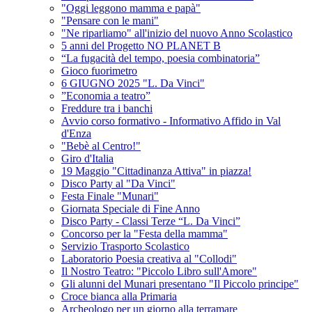
"Oggi leggono mamma e papà"
"Pensare con le mani"
"Ne riparliamo" all'inizio del nuovo Anno Scolastico
5 anni del Progetto NO PLANET B
“La fugacità del tempo, poesia combinatoria”
Gioco fuorimetro
6 GIUGNO 2025 "L. Da Vinci"
”Economia a teatro”
Freddure tra i banchi
Avvio corso formativo - Informativo Affido in Val
d'Enza
"Bebè al Centro!"
Giro d'Italia
19 Maggio "Cittadinanza Attiva" in piazza!
Disco Party al "Da Vinci"
Festa Finale "Munari"
Giornata Speciale di Fine Anno
Disco Party - Classi Terze “L. Da Vinci”
Concorso per la "Festa della mamma"
Servizio Trasporto Scolastico
Laboratorio Poesia creativa al "Collodi"
Il Nostro Teatro: "Piccolo Libro sull'Amore"
Gli alunni del Munari presentano "Il Piccolo principe"
Croce bianca alla Primaria
Archeologo per un giorno alla terramare