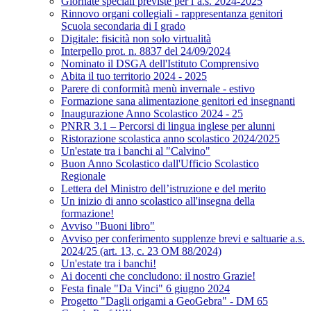
Giornate speciali previste per l’a.s. 2024-2025
Rinnovo organi collegiali - rappresentanza genitori
Scuola secondaria di I grado
Digitale: fisicità non solo virtualità
Interpello prot. n. 8837 del 24/09/2024
Nominato il DSGA dell'Istituto Comprensivo
Abita il tuo territorio 2024 - 2025
Parere di conformità menù invernale - estivo
Formazione sana alimentazione genitori ed insegnanti
Inaugurazione Anno Scolastico 2024 - 25
PNRR 3.1 – Percorsi di lingua inglese per alunni
Ristorazione scolastica anno scolastico 2024/2025
Un'estate tra i banchi al "Calvino"
Buon Anno Scolastico dall'Ufficio Scolastico
Regionale
Lettera del Ministro dell’istruzione e del merito
Un inizio di anno scolastico all'insegna della
formazione!
Avviso "Buoni libro"
Avviso per conferimento supplenze brevi e saltuarie a.s.
2024/25 (art. 13, c. 23 OM 88/2024)
Un'estate tra i banchi!
Ai docenti che concludono: il nostro Grazie!
Festa finale "Da Vinci" 6 giugno 2024
Progetto "Dagli origami a GeoGebra" - DM 65