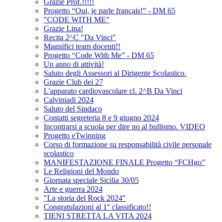
Grazie Prof.!!!!!
Progetto “Oui, je parle français!” - DM 65
"CODE WITH ME"
Grazie Lina!
Recita 2^C "Da Vinci"
Magnifici team docenti!!
Progetto “Code With Me” - DM 65
Un anno di attività!
Saluto degli Assessori al Dirigente Scolastico.
Grazie Club dei 27
L'apparato cardiovascolare cl. 2^B Da Vinci
Calviniadi 2024
Saluto del Sindaco
Contatti segreteria 8 e 9 giugno 2024
Incontrarsi a scuola per dire no al bullismo. VIDEO
Progetto eTwinning
Corso di formazione su responsabilità civile personale
scolastico
MANIFESTAZIONE FINALE Progetto “FCHgo”
Le Religioni del Mondo
Giornata speciale Sicilia 30/05
Arte e guerra 2024
"La storia del Rock 2024"
Congratulazioni al 1° classificato!!
TIENI STRETTA LA VITA 2024