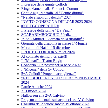
Il presepe delle quinte Collodi
Ringraziamenti alla Farmacia Comunale
Canti e auguri natalizi al "Centro diurno"
"Natale a suon di balocchi" 2024
INVITO CONSEGNA DIPLOMI 2023-2024
#IOLEGGOPERCHE'#
Il Presepe delle prime "Da Vinci"
SCARABIMBOCCHIO 5^edizione
In 3^A Munari "Giornata della disabilità"
Giornata della disabilità in classe 1^Munari
Mecatino di Natale 15 dicembre
PROGETTO #GIORNIfelici 2024
Al comitato genitori: Grazie!!!
Il "Munari" a Teatro Regio
Concorso "Un poster per la pace 2024"
I "Micenei" della 5^ Collodi
5^A Collodi "Progetto accoglienza"
"NEL BUIO... NON SEI SOLA" 25 NOVEMBRE
2024
Parole Amiche 2024
31 Ottobre 2024
Halloween alla 2^A Calvino
Progetto ambientale sull'acqua classe V Calvino
Chiusura delle scuole sabato 19 ottobre 2024