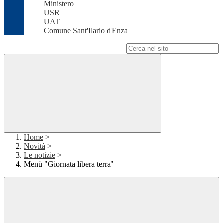
Ministero
USR
UAT
Comune Sant'Ilario d'Enza
Campo di ricerca per le pagine del sito
Home
>
Novità
>
Le notizie
>
Menù "Giornata libera terra"