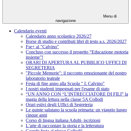
Menu di
navigazione
Calendario eventi
Calendario anno scolastico 2026/27
Borse di studio e contributi libri di testo a.s. 2026/2027
Fse+ al "Calvino"
Concluso con successo il progetto “Educazione motoria
insieme”!
ORARI DI APERTURA AL PUBBLICO UFFICI DI
SEGRETERIA
"Piccole Memorie": il racconto emozionante del nostro
laboratorio teatrale
Festa di fine anno alla Scuola " I. Calvino"
I nostri studenti impegnati per l'esame di stato
“UN ANNO CON “L’INTRECCIATORE DI FILI” la
magia della lettura nella classe 5A Collodi
Orari estivi degli Uffici di Segreteria
Le quinte salutano la scuola primaria: un viaggio lungo
cinque anni
Corso di lingua italiana Adulti- iscrizioni
L’arte di raccontare la storia e la letteratura
Grande festa al plesso Collodi!