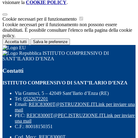
visionare la
COOKIE POLICY
.
Cookie necessari per il funzionamento
I cookie necessari per il funzionamento non possono essere
disabilitati. È possibile consultare l'elenco nella pagina della cookie
policy.
Accetta tutti
Salva le preferenze
ISTITUTO COMPRENSIVO DI
SANT’ILARIO D’ENZA
Contatti
ISTITUTO COMPRENSIVO DI SANT’ILARIO D’ENZA
Via Gramsci, 5 – 42049 Sant’Ilario d’Enza (RE)
Tel:
0522672201
Email:
REIC83000T@ISTRUZIONE.IT
Link per inviare una
mail
PEC:
REIC83000T@PEC.ISTRUZIONE.IT
Link per inviare
una mail
C.F.: 80018150351
Cod. Mecc. REIC83000T