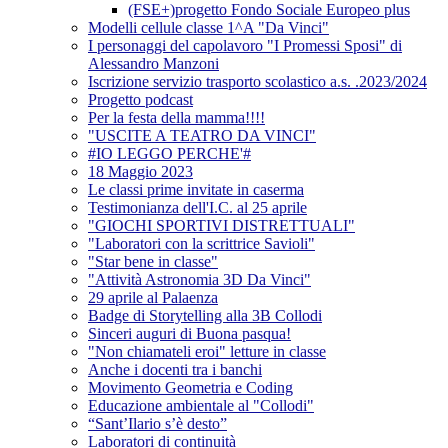
(FSE+)progetto Fondo Sociale Europeo plus
Modelli cellule classe 1^A "Da Vinci"
I personaggi del capolavoro "I Promessi Sposi" di
Alessandro Manzoni
Iscrizione servizio trasporto scolastico a.s. .2023/2024
Progetto podcast
Per la festa della mamma!!!!
"USCITE A TEATRO DA VINCI"
#IO LEGGO PERCHE'#
18 Maggio 2023
Le classi prime invitate in caserma
Testimonianza dell'I.C. al 25 aprile
"GIOCHI SPORTIVI DISTRETTUALI"
"Laboratori con la scrittrice Savioli"
"Star bene in classe"
"Attività Astronomia 3D Da Vinci"
29 aprile al Palaenza
Badge di Storytelling alla 3B Collodi
Sinceri auguri di Buona pasqua!
"Non chiamateli eroi" letture in classe
Anche i docenti tra i banchi
Movimento Geometria e Coding
Educazione ambientale al "Collodi"
“Sant’Ilario s’è desto”
Laboratori di continuità