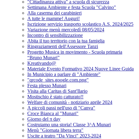
"Cittadinanza attiva" a scuola di sicurezza
Settimana Ambiente e festa Scuola "Calvino"
Alla caserma dei carabinieri
A tutte le mamme! Auguri!
Iscrizione servizio trasporto scolastico A.S. 2024/2025
Variazione menù mercoledì 08/05/2024
Incontro di sensibilizzazione
Abita il tuo territorio con la tua famiglia
Ringraziamenti dell'Assessore Tanzi
Progetto Musica in movimento - Scuola primaria
“Bruno Munari”
Kreativando@
Materiale Evento Formativo 2024 Nuove Linee Guida
In Municipio a parlare di "Ambiente"
"qrcode_sites.google.com.png"
Festa plesso Munari
Visita alla Caritas di Sant'Ilario
Mostischio è stato catturato!!
Welfare di comunità - notiziario aprile 2024
A piccoli passi nell'uso di "Canva"
Croce Bianca al "Munari"
Giorno del π day
Costruiamo una storia! Classe 3^A Munari
Menù "Giornata libera terra"
Uscite a teatro "Da Vinci" 2023-2024