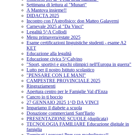
Settimana di lettura al "Munari"
A Mantova insieme!!
DIDACTA 2025
Incontro con l'Astrofisico: don Matteo Galaverni
Carnevale 2025 al "Da Vinci"
Legalità 5^A Collodi
Menu primavera/estate 2025
Esame certificazioni linguistiche studenti - esame A2
KET
Educazione alla legalità
Educazione civica 5^Calvino
"Sport, sportivi e giochi olimpici nell'Europa in guerra"
Lutto per il nostro Istituto scolastico
"PENSARE CON LE MANI"
CAMPESTRE PROVINCIALE 2025
Ringraziamenti
Apertura centro per le Famiglie Val d'Enza
Cancro io ti boccio
27 GENNAIO 2025 1^D DA VINCI
Impariamo il diabete a scuola
Donazione commercianti Sant'Ilario
PRESENTAZIONE SCUOLE (duplicata)
TECNOLOGIA FAMILIARE Educazione digitale in
famiglia
Terminati i percorsi Pnrr con madrelingua!!