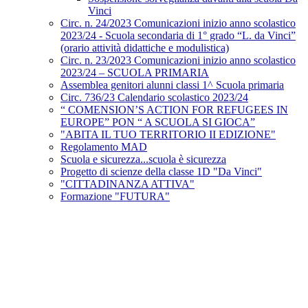
Vinci
Circ. n. 24/2023 Comunicazioni inizio anno scolastico
2023/24 - Scuola secondaria di 1° grado “L. da Vinci”
(orario attività didattiche e modulistica)
Circ. n. 23/2023 Comunicazioni inizio anno scolastico
2023/24 – SCUOLA PRIMARIA
Assemblea genitori alunni classi 1^ Scuola primaria
Circ. 736/23 Calendario scolastico 2023/24
“ COMENSION’S ACTION FOR REFUGEES IN
EUROPE” PON “ A SCUOLA SI GIOCA”
"ABITA IL TUO TERRITORIO II EDIZIONE"
Regolamento MAD
Scuola e sicurezza...scuola è sicurezza
Progetto di scienze della classe 1D "Da Vinci"
"CITTADINANZA ATTIVA"
Formazione "FUTURA"