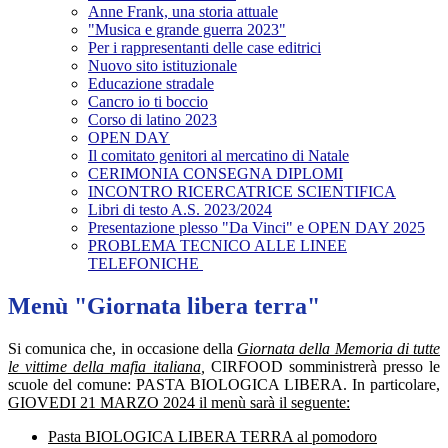
Anne Frank, una storia attuale
"Musica e grande guerra 2023"
Per i rappresentanti delle case editrici
Nuovo sito istituzionale
Educazione stradale
Cancro io ti boccio
Corso di latino 2023
OPEN DAY
Il comitato genitori al mercatino di Natale
CERIMONIA CONSEGNA DIPLOMI
INCONTRO RICERCATRICE SCIENTIFICA
Libri di testo A.S. 2023/2024
Presentazione plesso "Da Vinci" e OPEN DAY 2025
PROBLEMA TECNICO ALLE LINEE
TELEFONICHE
Menù "Giornata libera terra"
Si comunica che, in occasione della
Giornata della Memoria di tutte
le vittime della mafia italiana
,
CIRFOOD somministrerà presso le
scuole del comune: PASTA BIOLOGICA LIBERA.
In particolare,
GIOVEDI 21 MARZO 2024
il menù sarà il seguente:
Pasta BIOLOGICA LIBERA TERRA al pomodoro