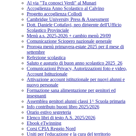
Al via "Tu conosci Verdi" al Munari
Accoglienza Anno Scolastico al Calvino
Progetto accoglienza Collodi
Cambridge University Press & Assessment
Dott. Daniele Cottafavi, neo dirigente dell'Ufficio
Scolastico Provinciale
Menù a.s. 2025-2026 + cambio menù 29/09
Comunicazione Sciopero nazionale generale
Proroga menù primavera-estate 2025 per il mese di
settembre
Refezione scolastica
Saluto e augurio di buon anno scolastico 2025_26
Comunicazioni Privacy, Autorizzazioni foto e video,
Account Istituzionale
Attivazione account istituzionale per nuovi alunni e
nuovo personale
Formazione sana alimentazione per genitori ed
insegnanti
Assemblea genitori alunni classi 1^ Scuola primaria
Info contributo buoni libro 2025/2026
Orario estivo segreteria
Elenco libri di testo A.S. 2025/2026
Ebook eTwinning
Corsi CPIA Reggio Nord
Uniti per l'educazione e la cura del territorio