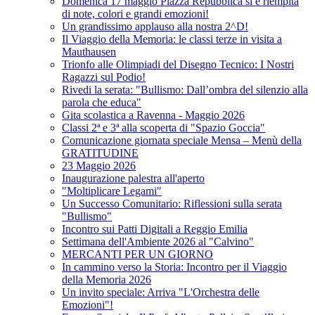
Domenica 17 maggio Piazza Repubblica si è riempita
di note, colori e grandi emozioni!
Un grandissimo applauso alla nostra 2^D!
Il Viaggio della Memoria: le classi terze in visita a
Mauthausen
Trionfo alle Olimpiadi del Disegno Tecnico: I Nostri
Ragazzi sul Podio!
Rivedi la serata: "Bullismo: Dall’ombra del silenzio alla
parola che educa"
Gita scolastica a Ravenna - Maggio 2026
Classi 2ª e 3ª alla scoperta di "Spazio Goccia"
Comunicazione giornata speciale Mensa – Menù della
GRATITUDINE
23 Maggio 2026
Inaugurazione palestra all'aperto
"Moltiplicare Legami"
Un Successo Comunitario: Riflessioni sulla serata
"Bullismo"
Incontro sui Patti Digitali a Reggio Emilia
Settimana dell'Ambiente 2026 al "Calvino"
MERCANTI PER UN GIORNO
In cammino verso la Storia: Incontro per il Viaggio
della Memoria 2026
Un invito speciale: Arriva "L'Orchestra delle
Emozioni"!