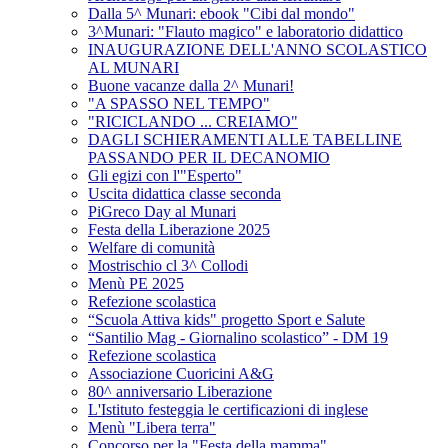
Dalla 5^ Munari: ebook "Cibi dal mondo"
3^Munari: "Flauto magico" e laboratorio didattico
INAUGURAZIONE DELL'ANNO SCOLASTICO
AL MUNARI
Buone vacanze dalla 2^ Munari!
"A SPASSO NEL TEMPO"
"RICICLANDO ... CREIAMO"
DAGLI SCHIERAMENTI ALLE TABELLINE
PASSANDO PER IL DECANOMIO
Gli egizi con l'"Esperto"
Uscita didattica classe seconda
PiGreco Day al Munari
Festa della Liberazione 2025
Welfare di comunità
Mostrischio cl 3^ Collodi
Menù PE 2025
Refezione scolastica
“Scuola Attiva kids" progetto Sport e Salute
“Santilio Mag - Giornalino scolastico” - DM 19
Refezione scolastica
Associazione Cuoricini A&G
80^ anniversario Liberazione
L'Istituto festeggia le certificazioni di inglese
Menù "Libera terra"
Concorso per la "Festa della mamma"