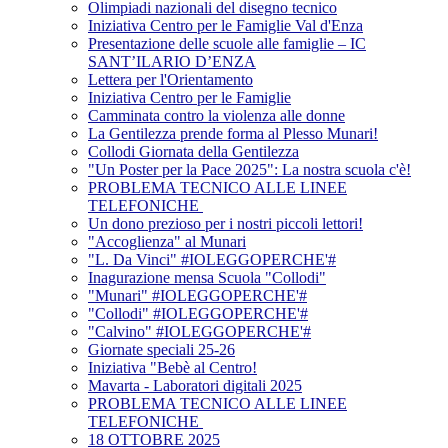
Olimpiadi nazionali del disegno tecnico
Iniziativa Centro per le Famiglie Val d'Enza
Presentazione delle scuole alle famiglie – IC
SANT’ILARIO D’ENZA
Lettera per l'Orientamento
Iniziativa Centro per le Famiglie
Camminata contro la violenza alle donne
La Gentilezza prende forma al Plesso Munari!
Collodi Giornata della Gentilezza
"Un Poster per la Pace 2025": La nostra scuola c'è!
PROBLEMA TECNICO ALLE LINEE
TELEFONICHE
Un dono prezioso per i nostri piccoli lettori!
"Accoglienza" al Munari
"L. Da Vinci" #IOLEGGOPERCHE'#
Inagurazione mensa Scuola "Collodi"
"Munari" #IOLEGGOPERCHE'#
"Collodi" #IOLEGGOPERCHE'#
"Calvino" #IOLEGGOPERCHE'#
Giornate speciali 25-26
Iniziativa "Bebè al Centro!
Mavarta - Laboratori digitali 2025
PROBLEMA TECNICO ALLE LINEE
TELEFONICHE
18 OTTOBRE 2025