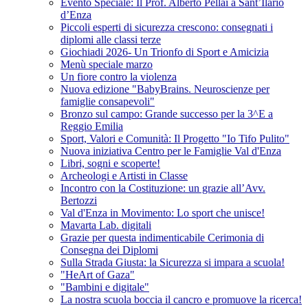
Evento Speciale: Il Prof. Alberto Pellai a Sant’Ilario
d’Enza
Piccoli esperti di sicurezza crescono: consegnati i
diplomi alle classi terze
Giochiadi 2026- Un Trionfo di Sport e Amicizia
Menù speciale marzo
Un fiore contro la violenza
Nuova edizione "BabyBrains. Neuroscienze per
famiglie consapevoli"
Bronzo sul campo: Grande successo per la 3^E a
Reggio Emilia
Sport, Valori e Comunità: Il Progetto "Io Tifo Pulito"
Nuova iniziativa Centro per le Famiglie Val d'Enza
Libri, sogni e scoperte!
Archeologi e Artisti in Classe
Incontro con la Costituzione: un grazie all’Avv.
Bertozzi
Val d'Enza in Movimento: Lo sport che unisce!
Mavarta Lab. digitali
Grazie per questa indimenticabile Cerimonia di
Consegna dei Diplomi
Sulla Strada Giusta: la Sicurezza si impara a scuola!
"HeArt of Gaza"
"Bambini e digitale"
La nostra scuola boccia il cancro e promuove la ricerca!