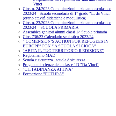
Vinci
Circ. n. 24/2023 Comunicazioni inizio anno scolastico
2023/24 - Scuola secondaria di 1° grado “L. da Vinci”
(orario attività didattiche e modulistica)
Circ. n. 23/2023 Comunicazioni inizio anno scolastico
2023/24 – SCUOLA PRIMARIA
Assemblea genitori alunni classi 1^ Scuola primaria
Circ. 736/23 Calendario scolastico 2023/24
“ COMENSION’S ACTION FOR REFUGEES IN
EUROPE” PON “ A SCUOLA SI GIOCA”
"ABITA IL TUO TERRITORIO II EDIZIONE"
Regolamento MAD
Scuola e sicurezza...scuola è sicurezza
Progetto di scienze della classe 1D "Da Vinci"
"CITTADINANZA ATTIVA"
Formazione "FUTURA"