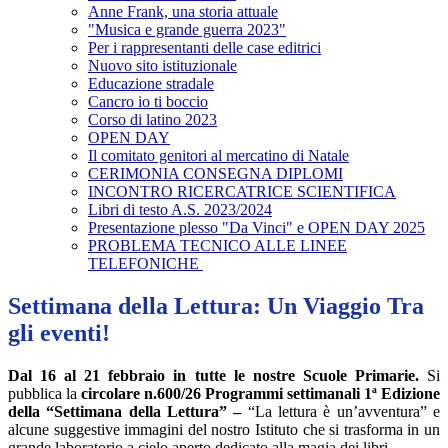
Anne Frank, una storia attuale
"Musica e grande guerra 2023"
Per i rappresentanti delle case editrici
Nuovo sito istituzionale
Educazione stradale
Cancro io ti boccio
Corso di latino 2023
OPEN DAY
Il comitato genitori al mercatino di Natale
CERIMONIA CONSEGNA DIPLOMI
INCONTRO RICERCATRICE SCIENTIFICA
Libri di testo A.S. 2023/2024
Presentazione plesso "Da Vinci" e OPEN DAY 2025
PROBLEMA TECNICO ALLE LINEE
TELEFONICHE
Settimana della Lettura: Un Viaggio Tra
gli eventi!
Dal 16 al 21 febbraio in tutte le nostre Scuole Primarie.
Si
pubblica la
circolare n.600/26 Programmi settimanali 1ª Edizione
della “Settimana della Lettura” –
“La lettura è un’avventura” e
alcune suggestive immagini del nostro Istituto che si trasforma in un
grande laboratorio a cielo aperto dedicato alla magia dei libri.