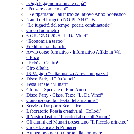
"Oggi leggono mamma e papà"
"Pensare con le mani"
"Ne riparliamo" all'inizio del nuovo Anno Scolastico
5 anni del Progetto NO PLANET B
“La fugacità del tempo, poesia combinatoria”
Gioco fuorimetro
6 GIUGNO 2025 "L. Da Vinci"
”Economia a teatro”
Freddure tra i banchi
Avvio corso formativo - Informativo Affido in Val
d'Enza
"Bebè al Centro!"
Giro d'Italia
19 Maggio "Cittadinanza Attiva" in piazza!
Disco Party al "Da Vinci"
Festa Finale "Munari"
Giornata Speciale di Fine Anno
Disco Party - Classi Terze “L. Da Vinci”
Concorso per la "Festa della mamma"
Servizio Trasporto Scolastico
Laboratorio Poesia creativa al "Collodi"
Il Nostro Teatro: "Piccolo Libro sull'Amore"
Gli alunni del Munari presentano "Il Piccolo principe"
Croce bianca alla Primaria
Archeologo per un giorno alla terramare