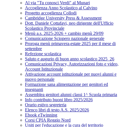
Al via "Tu conosci Verdi" al Munari
Accoglienza Anno Scolastico al Calvino
Progetto accoglienza Collodi
Cambridge University Press & Assessment
Dott. Daniele Cottafavi, neo dirigente dell'Ufficio
Scolastico Provinciale
Menù a.s. 2025-2026 + cambio menù 29/09
Comunicazione Sciopero nazionale generale
Proroga menù primavera-estate 2025 per il mese di
settembre
Refezione scolastica
Saluto e augurio di buon anno scolastico 2025_26
Comunicazioni Privacy, Autorizzazioni foto e video,
Account Istituzionale
Attivazione account istituzionale per nuovi alunni e
nuovo personale
Formazione sana alimentazione per genitori ed
insegnanti
Assemblea genitori alunni classi 1^ Scuola primaria
Info contributo buoni libro 2025/2026
Orario estivo segreteria
Elenco libri di testo A.S. 2025/2026
Ebook eTwinning
Corsi CPIA Reggio Nord
Uniti per l'educazione e la cura del territorio