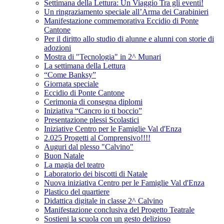
Settimana della Lettura: Un Viaggio Tra gli eventi!
Un ringraziamento speciale all’Arma dei Carabinieri
Manifestazione commemorativa Eccidio di Ponte
Cantone
Per il diritto allo studio di alunne e alunni con storie di
adozioni
Mostra di "Tecnologia" in 2^ Munari
La settimana della Lettura
“Come Banksy”
Giornata speciale
Eccidio di Ponte Cantone
Cerimonia di consegna diplomi
Iniziativa “Cancro io ti boccio”
Presentazione plessi Scolastici
Iniziative Centro per le Famiglie Val d'Enza
2.025 Progetti al Comprensivo!!!!
Auguri dal plesso "Calvino"
Buon Natale
La magia del teatro
Laboratorio dei biscotti di Natale
Nuova iniziativa Centro per le Famiglie Val d'Enza
Plastico del quartiere
Didattica digitale in classe 2^ Calvino
Manifestazione conclusiva del Progetto Teatrale
Sostieni la scuola con un gesto delizioso