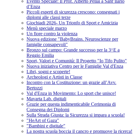
Evento Speciale: Il Prof. Alberto Pellai a Sant’Ilario
d’Enza
Piccoli esperti di sicurezza crescono: consegnati i
diplomi alle classi terze
Giochiadi 2026- Un Trionfo di Sport e Amicizia
Menù speciale marzo
Un fiore contro la violenza
Nuova edizione "BabyBrains. Neuroscienze per
famiglie consapevoli"
Bronzo sul campo: Grande successo per la 3^E a
Reggio Emilia
Sport, Valori e Comunità: Il Progetto "Io Tifo Pulito"
Nuova iniziativa Centro per le Famiglie Val d'Enza
Libri, sogni e scoperte!
Archeologi e Artisti in Classe
Incontro con la Costituzione: un grazie all’Avv.
Bertozzi
Val d'Enza in Movimento: Lo sport che unisce!
Mavarta Lab. digitali
Grazie per questa indimenticabile Cerimonia di
Consegna dei Diplomi
Sulla Strada Giusta: la Sicurezza si impara a scuola!
"HeArt of Gaza"
"Bambini e digitale"
La nostra scuola boccia il cancro e promuove la ricerca!