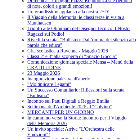
Domenica 17 maggio Piazza Repubblica si è riempita
di note, colori e grandi emozioni!
Un grandissimo applauso alla nostra 2^D!
Il Viaggio della Memoria: le classi terze in visita a
Mauthausen
Trionfo alle Olimpiadi del Disegno Tecnico: I Nostri
Ragazzi sul Podio!
Rivedi la serata: "Bullismo: Dall’ombra del silenzio alla
parola che educa"
Gita scolastica a Ravenna - Maggio 2026
Classi 2ª e 3ª alla scoperta di "Spazio Goccia"
Comunicazione giornata speciale Mensa – Menù della
GRATITUDINE
23 Maggio 2026
Inaugurazione palestra all'aperto
"Moltiplicare Legami"
Un Successo Comunitario: Riflessioni sulla serata
"Bullismo"
Incontro sui Patti Digitali a Reggio Emilia
Settimana dell'Ambiente 2026 al "Calvino"
MERCANTI PER UN GIORNO
In cammino verso la Storia: Incontro per il Viaggio
della Memoria 2026
Un invito speciale: Arriva "L'Orchestra delle
Emozioni"!