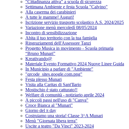
"Cittadinanza attiva" a scuola di sicurezza
Settimana Ambiente e festa Scuola "Calvino"
Alla caserma dei carabinieri
A tutte le mamme! Auguri!
Iscrizione servizio trasporto scolastico A.S. 2024/2025
Variazione menù mercoledì 08/05/2024
Incontro di sensibilizzazione
Abita il tuo territorio con la tua famiglia
Ringraziamenti dell'Assessore Tanzi
Progetto Musica in movimento - Scuola primaria
“Bruno Munari”
Kreativando@
Materiale Evento Formativo 2024 Nuove Linee Guida
In Municipio a parlare di "Ambiente"
"qrcode_sites.google.com.png"
Festa plesso Munari
Visita alla Caritas di Sant'Ilario
Mostischio è stato catturato!!
Welfare di comunità - notiziario aprile 2024
A piccoli passi nell'uso di "Canva"
Croce Bianca al "Munari"
Giorno del π day
Costruiamo una storia! Classe 3^A Munari
Menù "Giornata libera terra"
Uscite a teatro "Da Vinci" 2023-2024