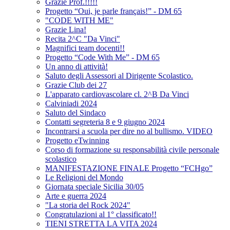
Grazie Prof.!!!!!
Progetto “Oui, je parle français!” - DM 65
"CODE WITH ME"
Grazie Lina!
Recita 2^C "Da Vinci"
Magnifici team docenti!!
Progetto “Code With Me” - DM 65
Un anno di attività!
Saluto degli Assessori al Dirigente Scolastico.
Grazie Club dei 27
L'apparato cardiovascolare cl. 2^B Da Vinci
Calviniadi 2024
Saluto del Sindaco
Contatti segreteria 8 e 9 giugno 2024
Incontrarsi a scuola per dire no al bullismo. VIDEO
Progetto eTwinning
Corso di formazione su responsabilità civile personale
scolastico
MANIFESTAZIONE FINALE Progetto “FCHgo”
Le Religioni del Mondo
Giornata speciale Sicilia 30/05
Arte e guerra 2024
"La storia del Rock 2024"
Congratulazioni al 1° classificato!!
TIENI STRETTA LA VITA 2024