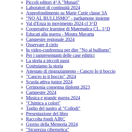
Piccoli editori 4^A "Munari"
Laboratori di continuità 2024
Approfondimento su Marie Curie classe 3A
“NO AL BULLISMO” - parliamone insieme
Val d'Enza in movimento 2024 cl 3^D
Cooperative learning di Matematica CL. 1^D
Educati alla guerra - Mostra Mavarta
Campestre regionale 2024
Osservare il cielo
In video-conferenza per dire "No al bullismo"
Per i rappresentanti delle case editrici
La storia a piccoli passi
Costruiamo la storia
Attestato di ringraziamento - Cancro Io ti boccio
"Cancro io ti boccio" 2024
Scuola attiva junior 2024
Cerimonia consegna diplomi 2023
Campestre 2024
Musica e grande guerra 2024
"Chimica a colori"
Taglio del nastro al "Collodi"
Presentazione del libro
Raccolta fondi AIRC
Giorno della Memoria 2024
"Sicurezza cibernetica"