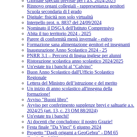
Giornate speciali previste per l’a.s. 2024-2025
Rinnovo organi collegiali - rappresentanza genitori
Scuola secondaria di I grado
Digitale: fisicità non solo virtualità
Interpello prot. n. 8837 del 24/09/2024
Nominato il DSGA dell'Istituto Comprensivo
Abita il tuo territorio 2024 - 2025
Parere di conformità menù invernale - estivo
Formazione sana alimentazione genitori ed insegnanti
Inaugurazione Anno Scolastico 2024 - 25
PNRR 3.1 – Percorsi di lingua inglese per alunni
Ristorazione scolastica anno scolastico 2024/2025
Un'estate tra i banchi al "Calvino"
Buon Anno Scolastico dall'Ufficio Scolastico
Regionale
Lettera del Ministro dell’istruzione e del merito
Un inizio di anno scolastico all'insegna della
formazione!
Avviso "Buoni libro"
Avviso per conferimento supplenze brevi e saltuarie a.s.
2024/25 (art. 13, c. 23 OM 88/2024)
Un'estate tra i banchi!
Ai docenti che concludono: il nostro Grazie!
Festa finale "Da Vinci" 6 giugno 2024
Progetto "Dagli origami a GeoGebra" - DM 65