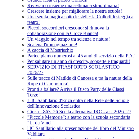
Riviviamo insieme una settimana straordinaria!
Crescere insieme per migliorare la nostra scuola!
Una serata magica sotto le stelle: la Collodi festeggia a
teatro!
Piccoli soccorritori crescono: si rinnova la
collaborazione con la Croce Bianca!
Un viaggio nel tempo tra scienza e natura!
Scatena l'immaginazione!
A caccia di Mostrischio
Partecipiamo numerosi ai 45 anni di servizio della P.A.!
Per salutare un anno di crescita, scoperte e traguardi!
SERVIZIO DI TRASPORTO SCOLASTICO
2026/27
Sulle tracce di Matilde di Canossa e tra la natura della
Rupe di Campotrera!
Pronti a ballare? Arriva il Disco Party delle Classi
Terze!
L'IC Sant'Ilario d'Enza entra nella Rete delle Scuole
dell'Innovazione Scolastica
Circ. n. 863_26 Scelta alternativa IRC - a.s. 2026_27
"Piccole Memorie": a teatro con la scuola secondaria
"L. da Vinci"
l'IC Sant'Ilario alla presentazione del libro del Ministro
Valditara