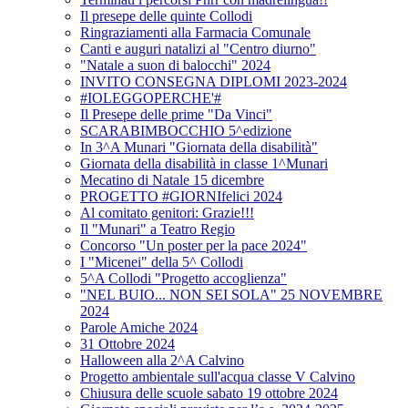
Il presepe delle quinte Collodi
Ringraziamenti alla Farmacia Comunale
Canti e auguri natalizi al "Centro diurno"
"Natale a suon di balocchi" 2024
INVITO CONSEGNA DIPLOMI 2023-2024
#IOLEGGOPERCHE'#
Il Presepe delle prime "Da Vinci"
SCARABIMBOCCHIO 5^edizione
In 3^A Munari "Giornata della disabilità"
Giornata della disabilità in classe 1^Munari
Mecatino di Natale 15 dicembre
PROGETTO #GIORNIfelici 2024
Al comitato genitori: Grazie!!!
Il "Munari" a Teatro Regio
Concorso "Un poster per la pace 2024"
I "Micenei" della 5^ Collodi
5^A Collodi "Progetto accoglienza"
"NEL BUIO... NON SEI SOLA" 25 NOVEMBRE
2024
Parole Amiche 2024
31 Ottobre 2024
Halloween alla 2^A Calvino
Progetto ambientale sull'acqua classe V Calvino
Chiusura delle scuole sabato 19 ottobre 2024