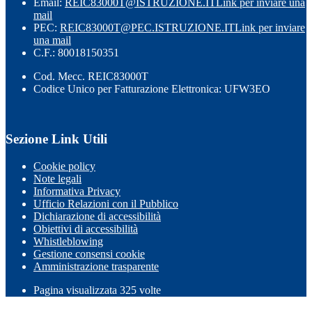
Email:
REIC83000T@ISTRUZIONE.IT
Link per inviare una
mail
PEC:
REIC83000T@PEC.ISTRUZIONE.IT
Link per inviare
una mail
C.F.: 80018150351
Cod. Mecc. REIC83000T
Codice Unico per Fatturazione Elettronica: UFW3EO
Sezione Link Utili
Cookie policy
Note legali
Informativa Privacy
Ufficio Relazioni con il Pubblico
Dichiarazione di accessibilità
Obiettivi di accessibilità
Whistleblowing
Gestione consensi cookie
Amministrazione trasparente
Pagina visualizzata
325
volte