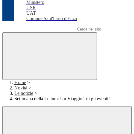
Ministero
USR
UAT
Comune Sant'Ilario d'Enza
Campo di ricerca per le pagine del sito
Home
>
Novità
>
Le notizie
>
Settimana della Lettura: Un Viaggio Tra gli eventi!