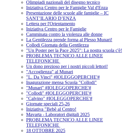
Olimpiadi nazionali del disegno tecnico
Iniziativa Centro per le Famiglie Val d'Enza
Presentazione delle scuole alle famiglie – IC
SANT’ILARIO D’ENZA
Lettera per l'Orientamento
Iniziativa Centro per le Famiglie
Camminata contro la violenza alle donne
La Gentilezza prende forma al Plesso Munari!
Collodi Giornata della Gentilezza
"Un Poster per la Pace 2025": La nostra scuola c'è!
PROBLEMA TECNICO ALLE LINEE
TELEFONICHE
Un dono prezioso per i nostri piccoli lettori!
"Accoglienza" al Munari
"L. Da Vinci" #IOLEGGOPERCHE'#
Inagurazione mensa Scuola "Collodi"
"Munari" #IOLEGGOPERCHE'#
"Collodi" #IOLEGGOPERCHE'#
"Calvino" #IOLEGGOPERCHE'#
Giornate speciali 25-26
Iniziativa "Bebè al Centro!
Mavarta - Laboratori digitali 2025
PROBLEMA TECNICO ALLE LINEE
TELEFONICHE
18 OTTOBRE 2025