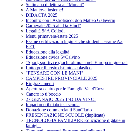
Settimana di lettura al "Munari"
A Mantova insieme!!
DIDACTA 2025
Incontro con l'Astrofisico: don Matteo Galaverni
Carnevale 2025 al "Da Vinci"
Legalità 5^A Collodi
Menu primavera/estate 2025
Esame certificazioni linguistiche studenti - esame A2
KET
Educazione alla legalità
Educazione civica 5^Calvino
"Sport, sportivi e giochi olimpici nell'Europa in guerra"
Lutto per il nostro Istituto scolastico
"PENSARE CON LE MANI"
CAMPESTRE PROVINCIALE 2025
Ringraziamenti
Apertura centro per le Famiglie Val d'Enza
Cancro io ti boccio
27 GENNAIO 2025 1^D DA VINCI
Impariamo il diabete a scuola
Donazione commercianti Sant'Ilario
PRESENTAZIONE SCUOLE (duplicata)
TECNOLOGIA FAMILIARE Educazione digitale in
famiglia
Terminati i percorsi Pnrr con madrelingua!!