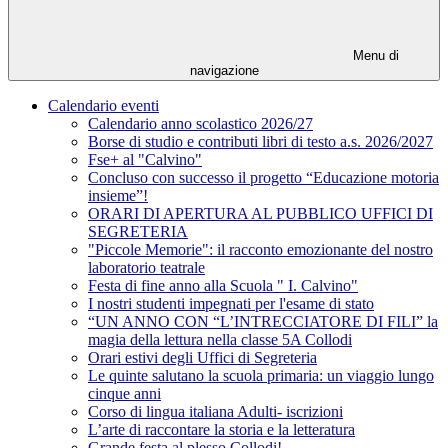
Menu di
navigazione
Calendario eventi
Calendario anno scolastico 2026/27
Borse di studio e contributi libri di testo a.s. 2026/2027
Fse+ al "Calvino"
Concluso con successo il progetto “Educazione motoria
insieme”!
ORARI DI APERTURA AL PUBBLICO UFFICI DI
SEGRETERIA
"Piccole Memorie": il racconto emozionante del nostro
laboratorio teatrale
Festa di fine anno alla Scuola " I. Calvino"
I nostri studenti impegnati per l'esame di stato
“UN ANNO CON “L’INTRECCIATORE DI FILI” la
magia della lettura nella classe 5A Collodi
Orari estivi degli Uffici di Segreteria
Le quinte salutano la scuola primaria: un viaggio lungo
cinque anni
Corso di lingua italiana Adulti- iscrizioni
L’arte di raccontare la storia e la letteratura
Grande festa al plesso Collodi!