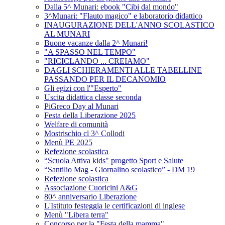
Dalla 5^ Munari: ebook "Cibi dal mondo"
3^Munari: "Flauto magico" e laboratorio didattico
INAUGURAZIONE DELL'ANNO SCOLASTICO
AL MUNARI
Buone vacanze dalla 2^ Munari!
"A SPASSO NEL TEMPO"
"RICICLANDO ... CREIAMO"
DAGLI SCHIERAMENTI ALLE TABELLINE
PASSANDO PER IL DECANOMIO
Gli egizi con l'"Esperto"
Uscita didattica classe seconda
PiGreco Day al Munari
Festa della Liberazione 2025
Welfare di comunità
Mostrischio cl 3^ Collodi
Menù PE 2025
Refezione scolastica
“Scuola Attiva kids" progetto Sport e Salute
“Santilio Mag - Giornalino scolastico” - DM 19
Refezione scolastica
Associazione Cuoricini A&G
80^ anniversario Liberazione
L'Istituto festeggia le certificazioni di inglese
Menù "Libera terra"
Concorso per la "Festa della mamma"