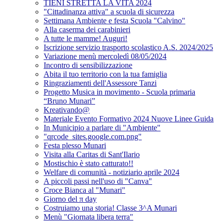
TIENI STRETTA LA VITA 2024
"Cittadinanza attiva" a scuola di sicurezza
Settimana Ambiente e festa Scuola "Calvino"
Alla caserma dei carabinieri
A tutte le mamme! Auguri!
Iscrizione servizio trasporto scolastico A.S. 2024/2025
Variazione menù mercoledì 08/05/2024
Incontro di sensibilizzazione
Abita il tuo territorio con la tua famiglia
Ringraziamenti dell'Assessore Tanzi
Progetto Musica in movimento - Scuola primaria
“Bruno Munari”
Kreativando@
Materiale Evento Formativo 2024 Nuove Linee Guida
In Municipio a parlare di "Ambiente"
"qrcode_sites.google.com.png"
Festa plesso Munari
Visita alla Caritas di Sant'Ilario
Mostischio è stato catturato!!
Welfare di comunità - notiziario aprile 2024
A piccoli passi nell'uso di "Canva"
Croce Bianca al "Munari"
Giorno del π day
Costruiamo una storia! Classe 3^A Munari
Menù "Giornata libera terra"