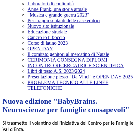
Laboratori di continuità
Anne Frank, una storia attuale
"Musica e grande guerra 2023"
Per i rappresentanti delle case editrici
Nuovo sito istituzionale
Educazione stradale
Cancro io ti boccio
Corso di latino 2023
OPEN DAY
Il comitato genitori al mercatino di Natale
CERIMONIA CONSEGNA DIPLOMI
INCONTRO RICERCATRICE SCIENTIFICA
Libri di testo A.S. 2023/2024
Presentazione plesso "Da Vinci" e OPEN DAY 2025
PROBLEMA TECNICO ALLE LINEE
TELEFONICHE
Nuova edizione "BabyBrains.
Neuroscienze per famiglie consapevoli"
Si trasmette il volantino dell
'
iniziativa del
Centro per le Famiglie
Val d'Enza.