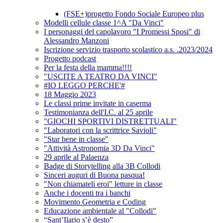
(FSE+)progetto Fondo Sociale Europeo plus
Modelli cellule classe 1^A "Da Vinci"
I personaggi del capolavoro "I Promessi Sposi" di
Alessandro Manzoni
Iscrizione servizio trasporto scolastico a.s. .2023/2024
Progetto podcast
Per la festa della mamma!!!!
"USCITE A TEATRO DA VINCI"
#IO LEGGO PERCHE'#
18 Maggio 2023
Le classi prime invitate in caserma
Testimonianza dell'I.C. al 25 aprile
"GIOCHI SPORTIVI DISTRETTUALI"
"Laboratori con la scrittrice Savioli"
"Star bene in classe"
"Attività Astronomia 3D Da Vinci"
29 aprile al Palaenza
Badge di Storytelling alla 3B Collodi
Sinceri auguri di Buona pasqua!
"Non chiamateli eroi" letture in classe
Anche i docenti tra i banchi
Movimento Geometria e Coding
Educazione ambientale al "Collodi"
“Sant’Ilario s’è desto”