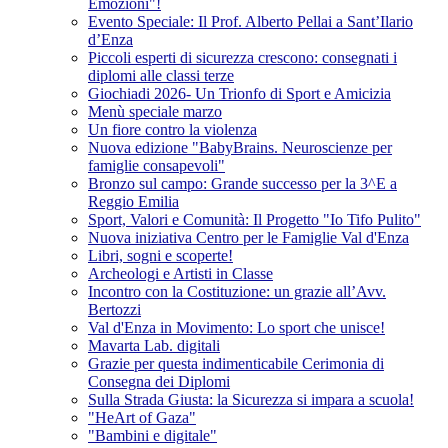
Emozioni"!
Evento Speciale: Il Prof. Alberto Pellai a Sant’Ilario
d’Enza
Piccoli esperti di sicurezza crescono: consegnati i
diplomi alle classi terze
Giochiadi 2026- Un Trionfo di Sport e Amicizia
Menù speciale marzo
Un fiore contro la violenza
Nuova edizione "BabyBrains. Neuroscienze per
famiglie consapevoli"
Bronzo sul campo: Grande successo per la 3^E a
Reggio Emilia
Sport, Valori e Comunità: Il Progetto "Io Tifo Pulito"
Nuova iniziativa Centro per le Famiglie Val d'Enza
Libri, sogni e scoperte!
Archeologi e Artisti in Classe
Incontro con la Costituzione: un grazie all’Avv.
Bertozzi
Val d'Enza in Movimento: Lo sport che unisce!
Mavarta Lab. digitali
Grazie per questa indimenticabile Cerimonia di
Consegna dei Diplomi
Sulla Strada Giusta: la Sicurezza si impara a scuola!
"HeArt of Gaza"
"Bambini e digitale"