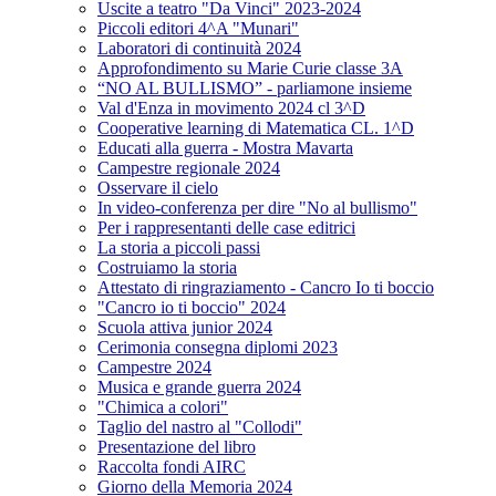
Uscite a teatro "Da Vinci" 2023-2024
Piccoli editori 4^A "Munari"
Laboratori di continuità 2024
Approfondimento su Marie Curie classe 3A
“NO AL BULLISMO” - parliamone insieme
Val d'Enza in movimento 2024 cl 3^D
Cooperative learning di Matematica CL. 1^D
Educati alla guerra - Mostra Mavarta
Campestre regionale 2024
Osservare il cielo
In video-conferenza per dire "No al bullismo"
Per i rappresentanti delle case editrici
La storia a piccoli passi
Costruiamo la storia
Attestato di ringraziamento - Cancro Io ti boccio
"Cancro io ti boccio" 2024
Scuola attiva junior 2024
Cerimonia consegna diplomi 2023
Campestre 2024
Musica e grande guerra 2024
"Chimica a colori"
Taglio del nastro al "Collodi"
Presentazione del libro
Raccolta fondi AIRC
Giorno della Memoria 2024