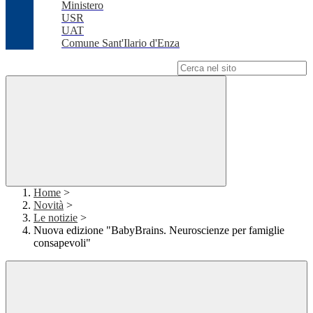
Ministero
USR
UAT
Comune Sant'Ilario d'Enza
Campo di ricerca per le pagine del sito
Home
>
Novità
>
Le notizie
>
Nuova edizione "BabyBrains. Neuroscienze per famiglie
consapevoli"