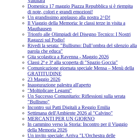
Valditara
Domenica 17 maggio Piazza Repubblica si è riempita
di note, colori e grandi emozioni!
Un grandissimo applauso alla nostra 2^D!
Il Viaggio della Memoria: le classi terze in visita a
Mauthausen
Trionfo alle Olimpiadi del Disegno Tecnico: I Nostri
Ragazzi sul Podio!
Rivedi la serata: "Bullismo: Dall’ombra del silenzio alla
parola che educa"
Gita scolastica a Ravenna - Maggio 2026
Classi 2ª e 3ª alla scoperta di "Spazio Goccia"
Comunicazione giornata speciale Mensa – Menù della
GRATITUDINE
23 Maggio 2026
Inaugurazione palestra all'aperto
"Moltiplicare Legami"
Un Successo Comunitario: Riflessioni sulla serata
"Bullismo"
Incontro sui Patti Digitali a Reggio Emilia
Settimana dell'Ambiente 2026 al "Calvino"
MERCANTI PER UN GIORNO
In cammino verso la Storia: Incontro per il Viaggio
della Memoria 2026
Un invito speciale: Arriva "L'Orchestra delle