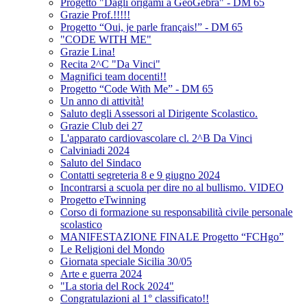
Progetto "Dagli origami a GeoGebra" - DM 65
Grazie Prof.!!!!!
Progetto “Oui, je parle français!” - DM 65
"CODE WITH ME"
Grazie Lina!
Recita 2^C "Da Vinci"
Magnifici team docenti!!
Progetto “Code With Me” - DM 65
Un anno di attività!
Saluto degli Assessori al Dirigente Scolastico.
Grazie Club dei 27
L'apparato cardiovascolare cl. 2^B Da Vinci
Calviniadi 2024
Saluto del Sindaco
Contatti segreteria 8 e 9 giugno 2024
Incontrarsi a scuola per dire no al bullismo. VIDEO
Progetto eTwinning
Corso di formazione su responsabilità civile personale
scolastico
MANIFESTAZIONE FINALE Progetto “FCHgo”
Le Religioni del Mondo
Giornata speciale Sicilia 30/05
Arte e guerra 2024
"La storia del Rock 2024"
Congratulazioni al 1° classificato!!