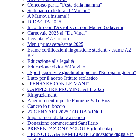
Concorso per la "Festa della mamma"
Settimana di lettura al "Munari"
A Mantova insieme!!
DIDACTA 2025
Incontro con l'Astrofisico: don Matteo Galaverni
Carnevale 2025 al "Da Vinci"
Legalità 5^A Collodi
Menu primavera/estate 2025
Esame certificazioni linguistiche studenti - esame A2
KET
Educazione alla legalità
Educazione civica 5^Calvino
"Sport, sportivi e giochi olimpici nell'Europa in guerra"
Lutto per il nostro Istituto scolastico
"PENSARE CON LE MANI"
CAMPESTRE PROVINCIALE 2025
Ringraziamenti
Apertura centro per le Famiglie Val d'Enza
Cancro io ti boccio
27 GENNAIO 2025 1^D DA VINCI
Impariamo il diabete a scuola
Donazione commercianti Sant'Ilario
PRESENTAZIONE SCUOLE (duplicata)
TECNOLOGIA FAMILIARE Educazione digitale in
famiglia