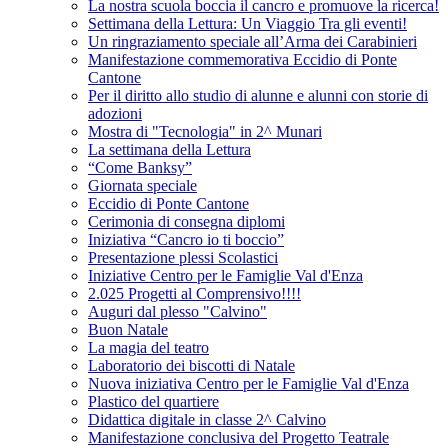
La nostra scuola boccia il cancro e promuove la ricerca!
Settimana della Lettura: Un Viaggio Tra gli eventi!
Un ringraziamento speciale all’Arma dei Carabinieri
Manifestazione commemorativa Eccidio di Ponte
Cantone
Per il diritto allo studio di alunne e alunni con storie di
adozioni
Mostra di "Tecnologia" in 2^ Munari
La settimana della Lettura
“Come Banksy”
Giornata speciale
Eccidio di Ponte Cantone
Cerimonia di consegna diplomi
Iniziativa “Cancro io ti boccio”
Presentazione plessi Scolastici
Iniziative Centro per le Famiglie Val d'Enza
2.025 Progetti al Comprensivo!!!!
Auguri dal plesso "Calvino"
Buon Natale
La magia del teatro
Laboratorio dei biscotti di Natale
Nuova iniziativa Centro per le Famiglie Val d'Enza
Plastico del quartiere
Didattica digitale in classe 2^ Calvino
Manifestazione conclusiva del Progetto Teatrale