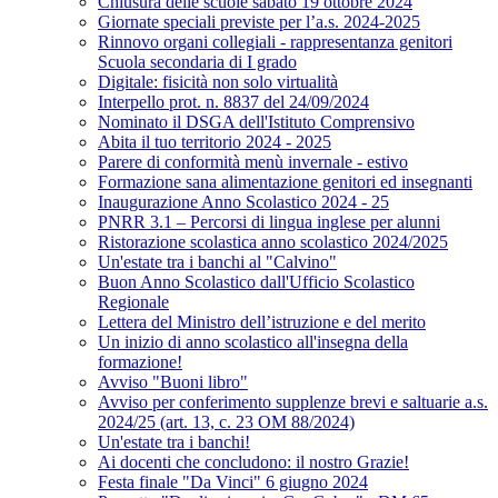
Chiusura delle scuole sabato 19 ottobre 2024
Giornate speciali previste per l’a.s. 2024-2025
Rinnovo organi collegiali - rappresentanza genitori
Scuola secondaria di I grado
Digitale: fisicità non solo virtualità
Interpello prot. n. 8837 del 24/09/2024
Nominato il DSGA dell'Istituto Comprensivo
Abita il tuo territorio 2024 - 2025
Parere di conformità menù invernale - estivo
Formazione sana alimentazione genitori ed insegnanti
Inaugurazione Anno Scolastico 2024 - 25
PNRR 3.1 – Percorsi di lingua inglese per alunni
Ristorazione scolastica anno scolastico 2024/2025
Un'estate tra i banchi al "Calvino"
Buon Anno Scolastico dall'Ufficio Scolastico
Regionale
Lettera del Ministro dell’istruzione e del merito
Un inizio di anno scolastico all'insegna della
formazione!
Avviso "Buoni libro"
Avviso per conferimento supplenze brevi e saltuarie a.s.
2024/25 (art. 13, c. 23 OM 88/2024)
Un'estate tra i banchi!
Ai docenti che concludono: il nostro Grazie!
Festa finale "Da Vinci" 6 giugno 2024