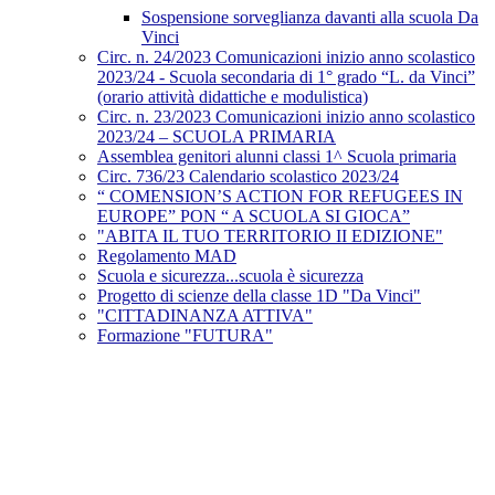
Sospensione sorveglianza davanti alla scuola Da
Vinci
Circ. n. 24/2023 Comunicazioni inizio anno scolastico
2023/24 - Scuola secondaria di 1° grado “L. da Vinci”
(orario attività didattiche e modulistica)
Circ. n. 23/2023 Comunicazioni inizio anno scolastico
2023/24 – SCUOLA PRIMARIA
Assemblea genitori alunni classi 1^ Scuola primaria
Circ. 736/23 Calendario scolastico 2023/24
“ COMENSION’S ACTION FOR REFUGEES IN
EUROPE” PON “ A SCUOLA SI GIOCA”
"ABITA IL TUO TERRITORIO II EDIZIONE"
Regolamento MAD
Scuola e sicurezza...scuola è sicurezza
Progetto di scienze della classe 1D "Da Vinci"
"CITTADINANZA ATTIVA"
Formazione "FUTURA"