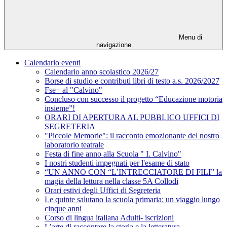
Menu di
navigazione
Calendario eventi
Calendario anno scolastico 2026/27
Borse di studio e contributi libri di testo a.s. 2026/2027
Fse+ al "Calvino"
Concluso con successo il progetto “Educazione motoria
insieme”!
ORARI DI APERTURA AL PUBBLICO UFFICI DI
SEGRETERIA
"Piccole Memorie": il racconto emozionante del nostro
laboratorio teatrale
Festa di fine anno alla Scuola " I. Calvino"
I nostri studenti impegnati per l'esame di stato
“UN ANNO CON “L’INTRECCIATORE DI FILI” la
magia della lettura nella classe 5A Collodi
Orari estivi degli Uffici di Segreteria
Le quinte salutano la scuola primaria: un viaggio lungo
cinque anni
Corso di lingua italiana Adulti- iscrizioni
L’arte di raccontare la storia e la letteratura