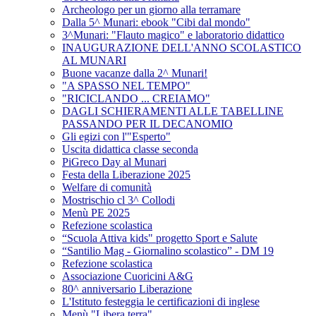
Archeologo per un giorno alla terramare
Dalla 5^ Munari: ebook "Cibi dal mondo"
3^Munari: "Flauto magico" e laboratorio didattico
INAUGURAZIONE DELL'ANNO SCOLASTICO
AL MUNARI
Buone vacanze dalla 2^ Munari!
"A SPASSO NEL TEMPO"
"RICICLANDO ... CREIAMO"
DAGLI SCHIERAMENTI ALLE TABELLINE
PASSANDO PER IL DECANOMIO
Gli egizi con l'"Esperto"
Uscita didattica classe seconda
PiGreco Day al Munari
Festa della Liberazione 2025
Welfare di comunità
Mostrischio cl 3^ Collodi
Menù PE 2025
Refezione scolastica
“Scuola Attiva kids" progetto Sport e Salute
“Santilio Mag - Giornalino scolastico” - DM 19
Refezione scolastica
Associazione Cuoricini A&G
80^ anniversario Liberazione
L'Istituto festeggia le certificazioni di inglese
Menù "Libera terra"