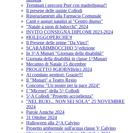
Terminati i percorsi Pnrr con madrelingua!!
Il presepe delle quinte Collodi
Ringraziamenti alla Farmacia Comunale
Canti e auguri natalizi al "Centro diurno"
"Natale a suon di balocchi" 2024
INVITO CONSEGNA DIPLOMI 2023-2024
#IOLEGGOPERCHE'#
Il Presepe delle prime "Da Vinci"
SCARABIMBOCCHIO 5^edizione
In 3^A Munari "Giornata della disabilità"
Giornata della disabilità in classe 1^Munari
Mecatino di Natale 15 dicembre
PROGETTO #GIORNIfelici 2024
Al comitato genitori: Grazie!!!
Il "Munari" a Teatro Regio
Concorso "Un poster per la pace 2024"
I "Micenei" della 5^ Collodi
5^A Collodi "Progetto accoglienza"
"NEL BUIO... NON SEI SOLA" 25 NOVEMBRE
2024
Parole Amiche 2024
31 Ottobre 2024
Halloween alla 2^A Calvino
Progetto ambientale sull'acqua classe V Calvino