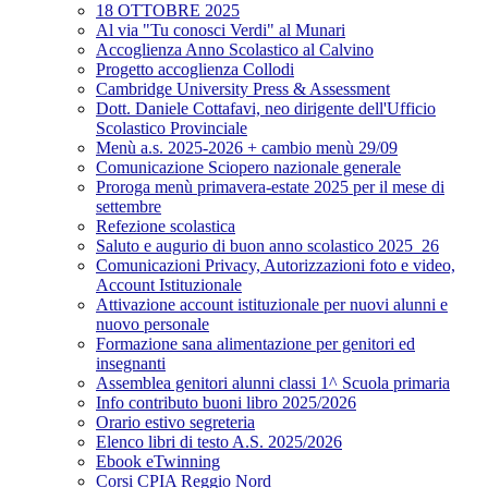
18 OTTOBRE 2025
Al via "Tu conosci Verdi" al Munari
Accoglienza Anno Scolastico al Calvino
Progetto accoglienza Collodi
Cambridge University Press & Assessment
Dott. Daniele Cottafavi, neo dirigente dell'Ufficio
Scolastico Provinciale
Menù a.s. 2025-2026 + cambio menù 29/09
Comunicazione Sciopero nazionale generale
Proroga menù primavera-estate 2025 per il mese di
settembre
Refezione scolastica
Saluto e augurio di buon anno scolastico 2025_26
Comunicazioni Privacy, Autorizzazioni foto e video,
Account Istituzionale
Attivazione account istituzionale per nuovi alunni e
nuovo personale
Formazione sana alimentazione per genitori ed
insegnanti
Assemblea genitori alunni classi 1^ Scuola primaria
Info contributo buoni libro 2025/2026
Orario estivo segreteria
Elenco libri di testo A.S. 2025/2026
Ebook eTwinning
Corsi CPIA Reggio Nord