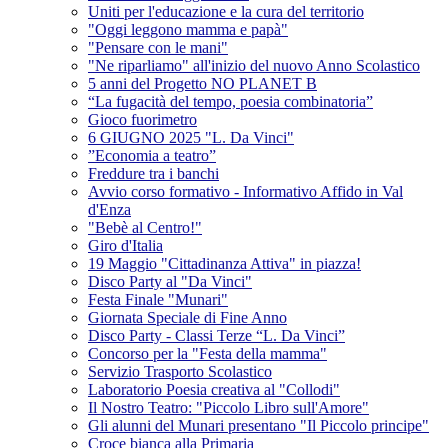
Uniti per l'educazione e la cura del territorio
"Oggi leggono mamma e papà"
"Pensare con le mani"
"Ne riparliamo" all'inizio del nuovo Anno Scolastico
5 anni del Progetto NO PLANET B
“La fugacità del tempo, poesia combinatoria”
Gioco fuorimetro
6 GIUGNO 2025 "L. Da Vinci"
”Economia a teatro”
Freddure tra i banchi
Avvio corso formativo - Informativo Affido in Val
d'Enza
"Bebè al Centro!"
Giro d'Italia
19 Maggio "Cittadinanza Attiva" in piazza!
Disco Party al "Da Vinci"
Festa Finale "Munari"
Giornata Speciale di Fine Anno
Disco Party - Classi Terze “L. Da Vinci”
Concorso per la "Festa della mamma"
Servizio Trasporto Scolastico
Laboratorio Poesia creativa al "Collodi"
Il Nostro Teatro: "Piccolo Libro sull'Amore"
Gli alunni del Munari presentano "Il Piccolo principe"
Croce bianca alla Primaria