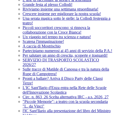
Grande festa al plesso Collodi!
Riviviamo insieme una settimana straordinaria!
Crescere insieme per migliorare la nostra scuola!
Una serata magica sotto le stelle: la Collodi festeggia a
teatro!
Piccoli soccorritori crescono: si rinnova la
collaborazione con la Croce Bianca!
Un viaggio nel tempo tra scienza e natura!
Scatena l'immaginazione!
A caccia di Mostrischio
Partecipiamo numerosi ai 45 anni di servizio della P.A.!
Per salutare un anno di crescita, scoperte e traguardi!
SERVIZIO DI TRASPORTO SCOLASTICO
2026/27
Sulle tracce di Matilde di Canossa e tra la natura della
Rupe di Campotrera!
Pronti a ballare? Arriva il Disco Party delle Classi
Terze!
L'IC Sant'Ilario d'Enza entra nella Rete delle Scuole
dell'Innovazione Scolastica
Circ. n. 863_26 Scelta alternativa IRC - a.s. 2026_27
"Piccole Memorie": a teatro con la scuola secondaria
"L. da Vinci"
l'IC Sant'Ilario alla presentazione del libro del Ministro