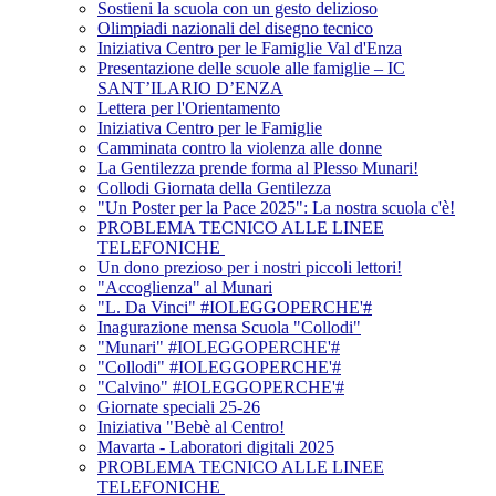
Sostieni la scuola con un gesto delizioso
Olimpiadi nazionali del disegno tecnico
Iniziativa Centro per le Famiglie Val d'Enza
Presentazione delle scuole alle famiglie – IC
SANT’ILARIO D’ENZA
Lettera per l'Orientamento
Iniziativa Centro per le Famiglie
Camminata contro la violenza alle donne
La Gentilezza prende forma al Plesso Munari!
Collodi Giornata della Gentilezza
"Un Poster per la Pace 2025": La nostra scuola c'è!
PROBLEMA TECNICO ALLE LINEE
TELEFONICHE
Un dono prezioso per i nostri piccoli lettori!
"Accoglienza" al Munari
"L. Da Vinci" #IOLEGGOPERCHE'#
Inagurazione mensa Scuola "Collodi"
"Munari" #IOLEGGOPERCHE'#
"Collodi" #IOLEGGOPERCHE'#
"Calvino" #IOLEGGOPERCHE'#
Giornate speciali 25-26
Iniziativa "Bebè al Centro!
Mavarta - Laboratori digitali 2025
PROBLEMA TECNICO ALLE LINEE
TELEFONICHE