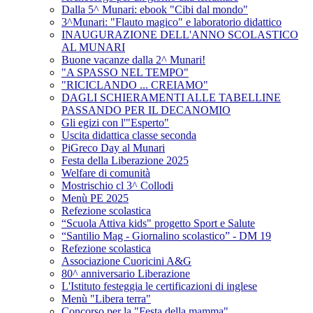
Dalla 5^ Munari: ebook "Cibi dal mondo"
3^Munari: "Flauto magico" e laboratorio didattico
INAUGURAZIONE DELL'ANNO SCOLASTICO
AL MUNARI
Buone vacanze dalla 2^ Munari!
"A SPASSO NEL TEMPO"
"RICICLANDO ... CREIAMO"
DAGLI SCHIERAMENTI ALLE TABELLINE
PASSANDO PER IL DECANOMIO
Gli egizi con l'"Esperto"
Uscita didattica classe seconda
PiGreco Day al Munari
Festa della Liberazione 2025
Welfare di comunità
Mostrischio cl 3^ Collodi
Menù PE 2025
Refezione scolastica
“Scuola Attiva kids" progetto Sport e Salute
“Santilio Mag - Giornalino scolastico” - DM 19
Refezione scolastica
Associazione Cuoricini A&G
80^ anniversario Liberazione
L'Istituto festeggia le certificazioni di inglese
Menù "Libera terra"
Concorso per la "Festa della mamma"