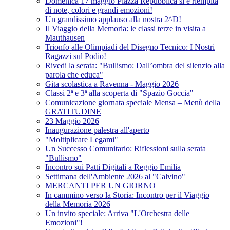
Domenica 17 maggio Piazza Repubblica si è riempita
di note, colori e grandi emozioni!
Un grandissimo applauso alla nostra 2^D!
Il Viaggio della Memoria: le classi terze in visita a
Mauthausen
Trionfo alle Olimpiadi del Disegno Tecnico: I Nostri
Ragazzi sul Podio!
Rivedi la serata: "Bullismo: Dall’ombra del silenzio alla
parola che educa"
Gita scolastica a Ravenna - Maggio 2026
Classi 2ª e 3ª alla scoperta di "Spazio Goccia"
Comunicazione giornata speciale Mensa – Menù della
GRATITUDINE
23 Maggio 2026
Inaugurazione palestra all'aperto
"Moltiplicare Legami"
Un Successo Comunitario: Riflessioni sulla serata
"Bullismo"
Incontro sui Patti Digitali a Reggio Emilia
Settimana dell'Ambiente 2026 al "Calvino"
MERCANTI PER UN GIORNO
In cammino verso la Storia: Incontro per il Viaggio
della Memoria 2026
Un invito speciale: Arriva "L'Orchestra delle
Emozioni"!