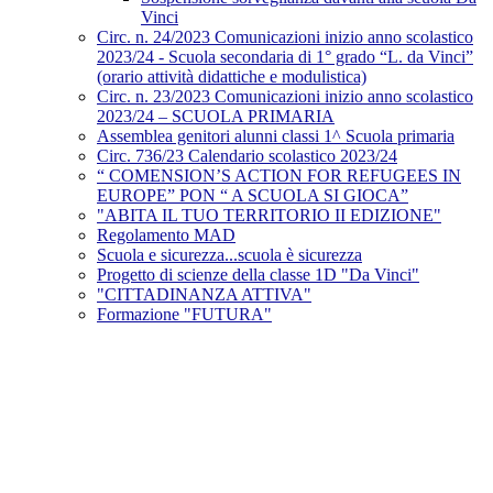
Vinci
Circ. n. 24/2023 Comunicazioni inizio anno scolastico
2023/24 - Scuola secondaria di 1° grado “L. da Vinci”
(orario attività didattiche e modulistica)
Circ. n. 23/2023 Comunicazioni inizio anno scolastico
2023/24 – SCUOLA PRIMARIA
Assemblea genitori alunni classi 1^ Scuola primaria
Circ. 736/23 Calendario scolastico 2023/24
“ COMENSION’S ACTION FOR REFUGEES IN
EUROPE” PON “ A SCUOLA SI GIOCA”
"ABITA IL TUO TERRITORIO II EDIZIONE"
Regolamento MAD
Scuola e sicurezza...scuola è sicurezza
Progetto di scienze della classe 1D "Da Vinci"
"CITTADINANZA ATTIVA"
Formazione "FUTURA"