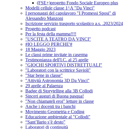
(FSE+)progetto Fondo Sociale Europeo plus
Modelli cellule classe 1^A "Da Vinci"
I personaggi del capolavoro "I Promessi Sposi" di
Alessandro Manzoni
Iscrizione servizio trasporto scolastico a.s. .2023/2024
Progetto podcast
Per la festa della mamma!!!!
"USCITE A TEATRO DA VINCI"
#IO LEGGO PERCHE'#
18 Maggio 2023
Le classi prime invitate in caserma
Testimonianza dell'I.C. al 25 aprile
"GIOCHI SPORTIVI DISTRETTUALI"
"Laboratori con la scrittrice Savioli"
"Star bene in classe"
"Attività Astronomia 3D Da Vinci"
29 aprile al Palaenza
Badge di Storytelling alla 3B Collodi
Sinceri auguri di Buona pasqua!
"Non chiamateli eroi" letture in classe
Anche i docenti tra i banchi
Movimento Geometria e Coding
Educazione ambientale al "Collodi"
“Sant’Ilario s’è desto”
Laboratori di continuità