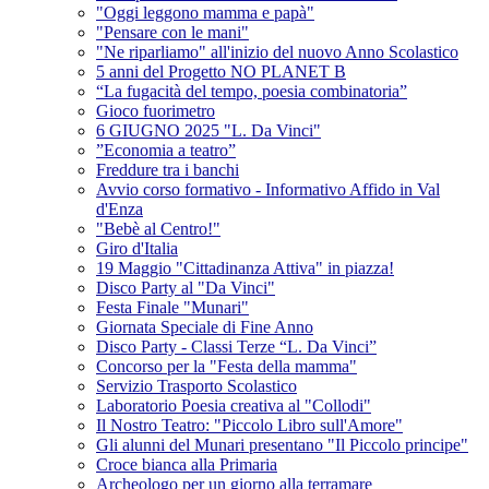
"Oggi leggono mamma e papà"
"Pensare con le mani"
"Ne riparliamo" all'inizio del nuovo Anno Scolastico
5 anni del Progetto NO PLANET B
“La fugacità del tempo, poesia combinatoria”
Gioco fuorimetro
6 GIUGNO 2025 "L. Da Vinci"
”Economia a teatro”
Freddure tra i banchi
Avvio corso formativo - Informativo Affido in Val
d'Enza
"Bebè al Centro!"
Giro d'Italia
19 Maggio "Cittadinanza Attiva" in piazza!
Disco Party al "Da Vinci"
Festa Finale "Munari"
Giornata Speciale di Fine Anno
Disco Party - Classi Terze “L. Da Vinci”
Concorso per la "Festa della mamma"
Servizio Trasporto Scolastico
Laboratorio Poesia creativa al "Collodi"
Il Nostro Teatro: "Piccolo Libro sull'Amore"
Gli alunni del Munari presentano "Il Piccolo principe"
Croce bianca alla Primaria
Archeologo per un giorno alla terramare