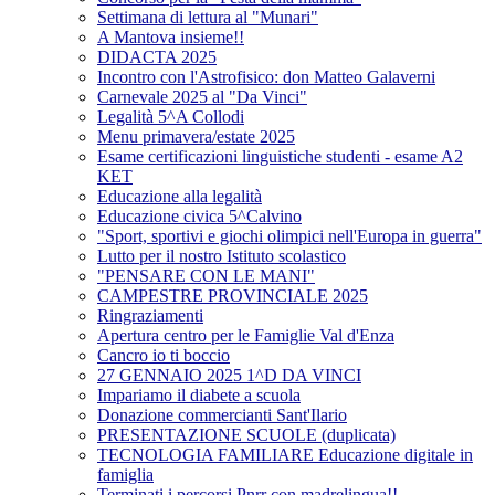
Settimana di lettura al "Munari"
A Mantova insieme!!
DIDACTA 2025
Incontro con l'Astrofisico: don Matteo Galaverni
Carnevale 2025 al "Da Vinci"
Legalità 5^A Collodi
Menu primavera/estate 2025
Esame certificazioni linguistiche studenti - esame A2
KET
Educazione alla legalità
Educazione civica 5^Calvino
"Sport, sportivi e giochi olimpici nell'Europa in guerra"
Lutto per il nostro Istituto scolastico
"PENSARE CON LE MANI"
CAMPESTRE PROVINCIALE 2025
Ringraziamenti
Apertura centro per le Famiglie Val d'Enza
Cancro io ti boccio
27 GENNAIO 2025 1^D DA VINCI
Impariamo il diabete a scuola
Donazione commercianti Sant'Ilario
PRESENTAZIONE SCUOLE (duplicata)
TECNOLOGIA FAMILIARE Educazione digitale in
famiglia
Terminati i percorsi Pnrr con madrelingua!!