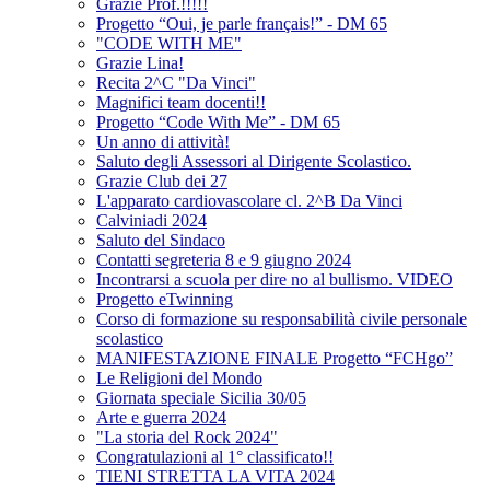
Grazie Prof.!!!!!
Progetto “Oui, je parle français!” - DM 65
"CODE WITH ME"
Grazie Lina!
Recita 2^C "Da Vinci"
Magnifici team docenti!!
Progetto “Code With Me” - DM 65
Un anno di attività!
Saluto degli Assessori al Dirigente Scolastico.
Grazie Club dei 27
L'apparato cardiovascolare cl. 2^B Da Vinci
Calviniadi 2024
Saluto del Sindaco
Contatti segreteria 8 e 9 giugno 2024
Incontrarsi a scuola per dire no al bullismo. VIDEO
Progetto eTwinning
Corso di formazione su responsabilità civile personale
scolastico
MANIFESTAZIONE FINALE Progetto “FCHgo”
Le Religioni del Mondo
Giornata speciale Sicilia 30/05
Arte e guerra 2024
"La storia del Rock 2024"
Congratulazioni al 1° classificato!!
TIENI STRETTA LA VITA 2024