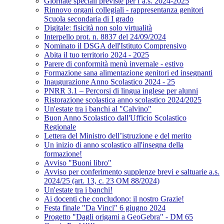
Giornate speciali previste per l’a.s. 2024-2025
Rinnovo organi collegiali - rappresentanza genitori
Scuola secondaria di I grado
Digitale: fisicità non solo virtualità
Interpello prot. n. 8837 del 24/09/2024
Nominato il DSGA dell'Istituto Comprensivo
Abita il tuo territorio 2024 - 2025
Parere di conformità menù invernale - estivo
Formazione sana alimentazione genitori ed insegnanti
Inaugurazione Anno Scolastico 2024 - 25
PNRR 3.1 – Percorsi di lingua inglese per alunni
Ristorazione scolastica anno scolastico 2024/2025
Un'estate tra i banchi al "Calvino"
Buon Anno Scolastico dall'Ufficio Scolastico
Regionale
Lettera del Ministro dell’istruzione e del merito
Un inizio di anno scolastico all'insegna della
formazione!
Avviso "Buoni libro"
Avviso per conferimento supplenze brevi e saltuarie a.s.
2024/25 (art. 13, c. 23 OM 88/2024)
Un'estate tra i banchi!
Ai docenti che concludono: il nostro Grazie!
Festa finale "Da Vinci" 6 giugno 2024
Progetto "Dagli origami a GeoGebra" - DM 65