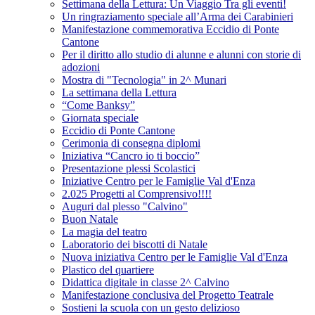
Settimana della Lettura: Un Viaggio Tra gli eventi!
Un ringraziamento speciale all’Arma dei Carabinieri
Manifestazione commemorativa Eccidio di Ponte
Cantone
Per il diritto allo studio di alunne e alunni con storie di
adozioni
Mostra di "Tecnologia" in 2^ Munari
La settimana della Lettura
“Come Banksy”
Giornata speciale
Eccidio di Ponte Cantone
Cerimonia di consegna diplomi
Iniziativa “Cancro io ti boccio”
Presentazione plessi Scolastici
Iniziative Centro per le Famiglie Val d'Enza
2.025 Progetti al Comprensivo!!!!
Auguri dal plesso "Calvino"
Buon Natale
La magia del teatro
Laboratorio dei biscotti di Natale
Nuova iniziativa Centro per le Famiglie Val d'Enza
Plastico del quartiere
Didattica digitale in classe 2^ Calvino
Manifestazione conclusiva del Progetto Teatrale
Sostieni la scuola con un gesto delizioso