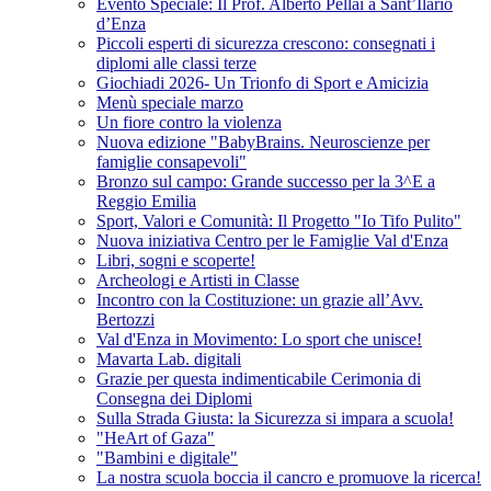
Evento Speciale: Il Prof. Alberto Pellai a Sant’Ilario
d’Enza
Piccoli esperti di sicurezza crescono: consegnati i
diplomi alle classi terze
Giochiadi 2026- Un Trionfo di Sport e Amicizia
Menù speciale marzo
Un fiore contro la violenza
Nuova edizione "BabyBrains. Neuroscienze per
famiglie consapevoli"
Bronzo sul campo: Grande successo per la 3^E a
Reggio Emilia
Sport, Valori e Comunità: Il Progetto "Io Tifo Pulito"
Nuova iniziativa Centro per le Famiglie Val d'Enza
Libri, sogni e scoperte!
Archeologi e Artisti in Classe
Incontro con la Costituzione: un grazie all’Avv.
Bertozzi
Val d'Enza in Movimento: Lo sport che unisce!
Mavarta Lab. digitali
Grazie per questa indimenticabile Cerimonia di
Consegna dei Diplomi
Sulla Strada Giusta: la Sicurezza si impara a scuola!
"HeArt of Gaza"
"Bambini e digitale"
La nostra scuola boccia il cancro e promuove la ricerca!