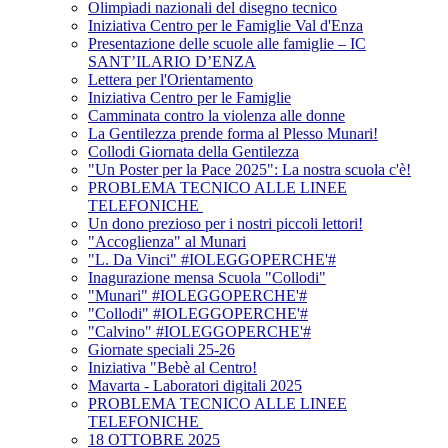
Olimpiadi nazionali del disegno tecnico
Iniziativa Centro per le Famiglie Val d'Enza
Presentazione delle scuole alle famiglie – IC
SANT’ILARIO D’ENZA
Lettera per l'Orientamento
Iniziativa Centro per le Famiglie
Camminata contro la violenza alle donne
La Gentilezza prende forma al Plesso Munari!
Collodi Giornata della Gentilezza
"Un Poster per la Pace 2025": La nostra scuola c'è!
PROBLEMA TECNICO ALLE LINEE
TELEFONICHE
Un dono prezioso per i nostri piccoli lettori!
"Accoglienza" al Munari
"L. Da Vinci" #IOLEGGOPERCHE'#
Inagurazione mensa Scuola "Collodi"
"Munari" #IOLEGGOPERCHE'#
"Collodi" #IOLEGGOPERCHE'#
"Calvino" #IOLEGGOPERCHE'#
Giornate speciali 25-26
Iniziativa "Bebè al Centro!
Mavarta - Laboratori digitali 2025
PROBLEMA TECNICO ALLE LINEE
TELEFONICHE
18 OTTOBRE 2025