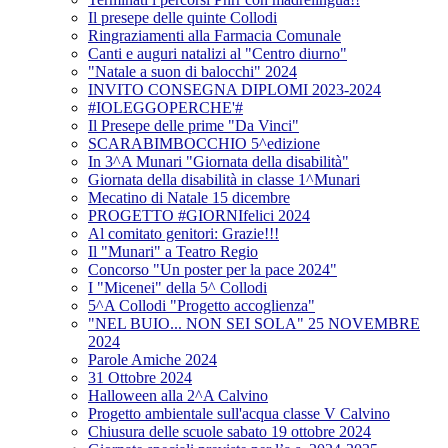
Il presepe delle quinte Collodi
Ringraziamenti alla Farmacia Comunale
Canti e auguri natalizi al "Centro diurno"
"Natale a suon di balocchi" 2024
INVITO CONSEGNA DIPLOMI 2023-2024
#IOLEGGOPERCHE'#
Il Presepe delle prime "Da Vinci"
SCARABIMBOCCHIO 5^edizione
In 3^A Munari "Giornata della disabilità"
Giornata della disabilità in classe 1^Munari
Mecatino di Natale 15 dicembre
PROGETTO #GIORNIfelici 2024
Al comitato genitori: Grazie!!!
Il "Munari" a Teatro Regio
Concorso "Un poster per la pace 2024"
I "Micenei" della 5^ Collodi
5^A Collodi "Progetto accoglienza"
"NEL BUIO... NON SEI SOLA" 25 NOVEMBRE
2024
Parole Amiche 2024
31 Ottobre 2024
Halloween alla 2^A Calvino
Progetto ambientale sull'acqua classe V Calvino
Chiusura delle scuole sabato 19 ottobre 2024