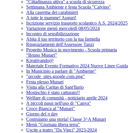
"Cittadinanza attiva" a scuola di sicurezza
Settimana Ambiente e festa Scuola "Calvino"
Alla caserma dei carabinieri
A tutte le mamme! Auguri!
Iscrizione servizio trasporto scolastico A.S. 2024/2025
Variazione menù mercoledì 08/05/2024
Incontro di sensibilizzazione
Abita il tuo territorio con la tua famiglia
Ringraziamenti dell'Assessore Tanzi
Progetto Musica in movimento - Scuola primaria
“Bruno Munari”
Kreativando@
Materiale Evento Formativo 2024 Nuove Linee Guida
In Municipio a parlare di "Ambiente"
"qrcode_sites.google.com.png"
Festa plesso Munari
Visita alla Caritas di Sant'Ilario
Mostischio è stato catturato!!
Welfare di comunità - notiziario aprile 2024
A piccoli passi nell'uso di "Canva"
Croce Bianca al "Munari"
Giorno del π day
Costruiamo una storia! Classe 3^A Munari
Menù "Giornata libera terra"
Uscite a teatro "Da Vinci" 2023-2024