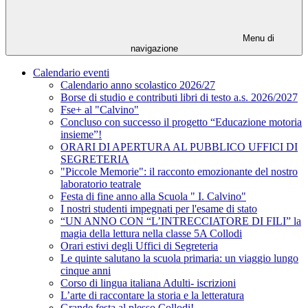
Menu di
navigazione
Calendario eventi
Calendario anno scolastico 2026/27
Borse di studio e contributi libri di testo a.s. 2026/2027
Fse+ al "Calvino"
Concluso con successo il progetto “Educazione motoria
insieme”!
ORARI DI APERTURA AL PUBBLICO UFFICI DI
SEGRETERIA
"Piccole Memorie": il racconto emozionante del nostro
laboratorio teatrale
Festa di fine anno alla Scuola " I. Calvino"
I nostri studenti impegnati per l'esame di stato
“UN ANNO CON “L’INTRECCIATORE DI FILI” la
magia della lettura nella classe 5A Collodi
Orari estivi degli Uffici di Segreteria
Le quinte salutano la scuola primaria: un viaggio lungo
cinque anni
Corso di lingua italiana Adulti- iscrizioni
L’arte di raccontare la storia e la letteratura
Grande festa al plesso Collodi!