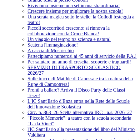
Riviviamo insieme una settimana straordinaria!
Crescere insieme per migliorare la nostra scuola!
Una serata magica sotto le stelle: la Collodi festeggia a
teatro!
Piccoli soccorritori crescono: si rinnova la
collaborazione con la Croce Bianca!
Un viaggio nel tempo tra scienza e natura!
Scatena l'immaginazione!
A caccia di Mostrischio
Partecipiamo numerosi ai 45 anni di servizio della P.A.!
Per salutare un anno di crescita, scoperte e traguardi!
SERVIZIO DI TRASPORTO SCOLASTICO
2026/27
Sulle tracce di Matilde di Canossa e tra la natura della
Rupe di Campotrera!
Pronti a ballare? Arriva il Disco Party delle Classi
Terze!
L'IC Sant'Ilario d'Enza entra nella Rete delle Scuole
dell'Innovazione Scolastica
Circ. n. 863_26 Scelta alternativa IRC - a.s. 2026_27
"Piccole Memorie": a teatro con la scuola secondaria
"L. da Vinci"
l'IC Sant'Ilario alla presentazione del libro del Ministro
Valditara