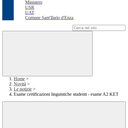
Ministero
USR
UAT
Comune Sant'Ilario d'Enza
Campo di ricerca per le pagine del sito
Home
>
Novità
>
Le notizie
>
Esame certificazioni linguistiche studenti - esame A2 KET