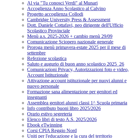
Al via "Tu conosci Verdi" al Munari
Accoglienza Anno Scolastico al Calvino
Progetto accoglienza Collodi
Cambridge University Press & Assessment
Dott. Daniele Cottafavi, neo dirigente dell'Ufficio
Scolastico Provinciale
Menù a.s. 2025-2026 + cambio menù 29/09
Comunicazione Sciopero nazionale generale
Proroga menù primavera-estate 2025 per il mese di
settembre
Refezione scolastica
Saluto e augurio di buon anno scolastico 2025_26
Comunicazioni Privacy, Autorizzazioni foto e video,
Account Istituzionale
Attivazione account istituzionale per nuovi alunni e
nuovo personale
Formazione sana alimentazione per genitori ed
insegnanti
Assemblea genitori alunni classi 1^ Scuola primaria
Info contributo buoni libro 2025/2026
Orario estivo segreteria
Elenco libri di testo A.S. 2025/2026
Ebook eTwinning
Corsi CPIA Reggio Nord
Uniti per l'educazione e la cura del territorio