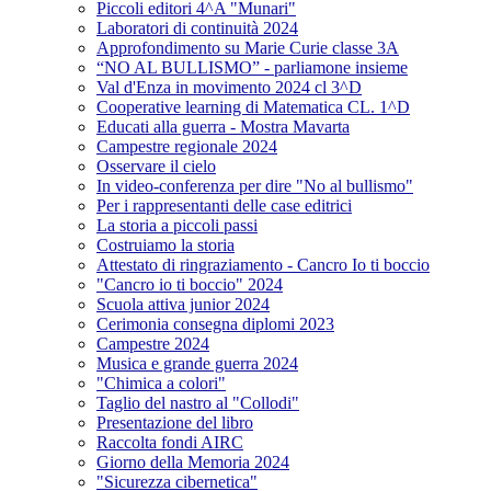
Piccoli editori 4^A "Munari"
Laboratori di continuità 2024
Approfondimento su Marie Curie classe 3A
“NO AL BULLISMO” - parliamone insieme
Val d'Enza in movimento 2024 cl 3^D
Cooperative learning di Matematica CL. 1^D
Educati alla guerra - Mostra Mavarta
Campestre regionale 2024
Osservare il cielo
In video-conferenza per dire "No al bullismo"
Per i rappresentanti delle case editrici
La storia a piccoli passi
Costruiamo la storia
Attestato di ringraziamento - Cancro Io ti boccio
"Cancro io ti boccio" 2024
Scuola attiva junior 2024
Cerimonia consegna diplomi 2023
Campestre 2024
Musica e grande guerra 2024
"Chimica a colori"
Taglio del nastro al "Collodi"
Presentazione del libro
Raccolta fondi AIRC
Giorno della Memoria 2024
"Sicurezza cibernetica"