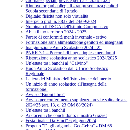
Giornate speciali previste per l’a.s. 2024-2025
Rinnovo organi collegiali - rappresentanza genitori
Scuola secondaria di I grado
Digitale: fisicità non solo virtualità
Interpello prot. n. 8837 del 24/09/2024
Nominato il DSGA dell'Istituto Comprensivo
Abita il tuo territorio 2024 - 2025
Parere di conformità menù invernale - estivo
Formazione sana alimentazione genitori ed insegnanti
Inaugurazione Anno Scolastico 2024 - 25
PNRR 3.1 – Percorsi di lingua inglese per alunni
Ristorazione scolastica anno scolastico 2024/2025
Un'estate tra i banchi al "Calvino"
Buon Anno Scolastico dall'Ufficio Scolastico
Regionale
Lettera del Ministro dell’istruzione e del merito
Un inizio di anno scolastico all'insegna della
formazione!
Avviso "Buoni libro"
Avviso per conferimento supplenze brevi e saltuarie a.s.
2024/25 (art. 13, c. 23 OM 88/2024)
Un'estate tra i banchi!
Ai docenti che concludono: il nostro Grazie!
Festa finale "Da Vinci" 6 giugno 2024
Progetto "Dagli origami a GeoGebra" - DM 65