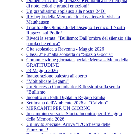
Domenica 17 maggio Piazza Repubblica si è riempita
di note, colori e grandi emozioni!
Un grandissimo applauso alla nostra 2^D!
Il Viaggio della Memoria: le classi terze in visita a
Mauthausen
Trionfo alle Olimpiadi del Disegno Tecnico: I Nostri
Ragazzi sul Podio!
Rivedi la serata: "Bullismo: Dall’ombra del silenzio alla
parola che educa"
Gita scolastica a Ravenna - Maggio 2026
Classi 2ª e 3ª alla scoperta di "Spazio Goccia"
Comunicazione giornata speciale Mensa – Menù della
GRATITUDINE
23 Maggio 2026
Inaugurazione palestra all'aperto
"Moltiplicare Legami"
Un Successo Comunitario: Riflessioni sulla serata
"Bullismo"
Incontro sui Patti Digitali a Reggio Emilia
Settimana dell'Ambiente 2026 al "Calvino"
MERCANTI PER UN GIORNO
In cammino verso la Storia: Incontro per il Viaggio
della Memoria 2026
Un invito speciale: Arriva "L'Orchestra delle
Emozioni"!