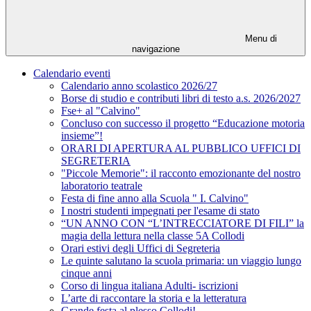
Menu di
navigazione
Calendario eventi
Calendario anno scolastico 2026/27
Borse di studio e contributi libri di testo a.s. 2026/2027
Fse+ al "Calvino"
Concluso con successo il progetto “Educazione motoria
insieme”!
ORARI DI APERTURA AL PUBBLICO UFFICI DI
SEGRETERIA
"Piccole Memorie": il racconto emozionante del nostro
laboratorio teatrale
Festa di fine anno alla Scuola " I. Calvino"
I nostri studenti impegnati per l'esame di stato
“UN ANNO CON “L’INTRECCIATORE DI FILI” la
magia della lettura nella classe 5A Collodi
Orari estivi degli Uffici di Segreteria
Le quinte salutano la scuola primaria: un viaggio lungo
cinque anni
Corso di lingua italiana Adulti- iscrizioni
L’arte di raccontare la storia e la letteratura
Grande festa al plesso Collodi!