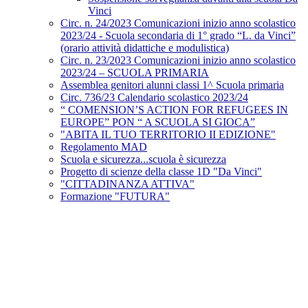
Vinci
Circ. n. 24/2023 Comunicazioni inizio anno scolastico
2023/24 - Scuola secondaria di 1° grado “L. da Vinci”
(orario attività didattiche e modulistica)
Circ. n. 23/2023 Comunicazioni inizio anno scolastico
2023/24 – SCUOLA PRIMARIA
Assemblea genitori alunni classi 1^ Scuola primaria
Circ. 736/23 Calendario scolastico 2023/24
“ COMENSION’S ACTION FOR REFUGEES IN
EUROPE” PON “ A SCUOLA SI GIOCA”
"ABITA IL TUO TERRITORIO II EDIZIONE"
Regolamento MAD
Scuola e sicurezza...scuola è sicurezza
Progetto di scienze della classe 1D "Da Vinci"
"CITTADINANZA ATTIVA"
Formazione "FUTURA"