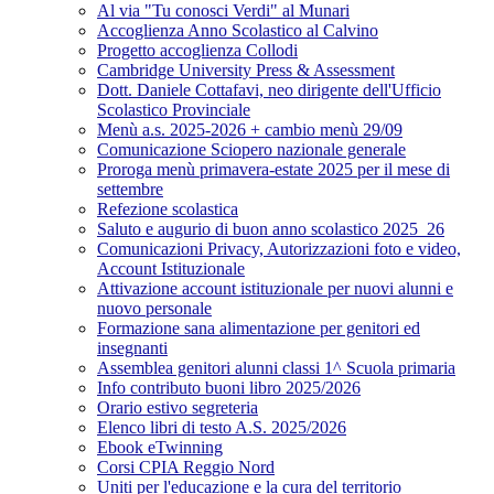
Al via "Tu conosci Verdi" al Munari
Accoglienza Anno Scolastico al Calvino
Progetto accoglienza Collodi
Cambridge University Press & Assessment
Dott. Daniele Cottafavi, neo dirigente dell'Ufficio
Scolastico Provinciale
Menù a.s. 2025-2026 + cambio menù 29/09
Comunicazione Sciopero nazionale generale
Proroga menù primavera-estate 2025 per il mese di
settembre
Refezione scolastica
Saluto e augurio di buon anno scolastico 2025_26
Comunicazioni Privacy, Autorizzazioni foto e video,
Account Istituzionale
Attivazione account istituzionale per nuovi alunni e
nuovo personale
Formazione sana alimentazione per genitori ed
insegnanti
Assemblea genitori alunni classi 1^ Scuola primaria
Info contributo buoni libro 2025/2026
Orario estivo segreteria
Elenco libri di testo A.S. 2025/2026
Ebook eTwinning
Corsi CPIA Reggio Nord
Uniti per l'educazione e la cura del territorio