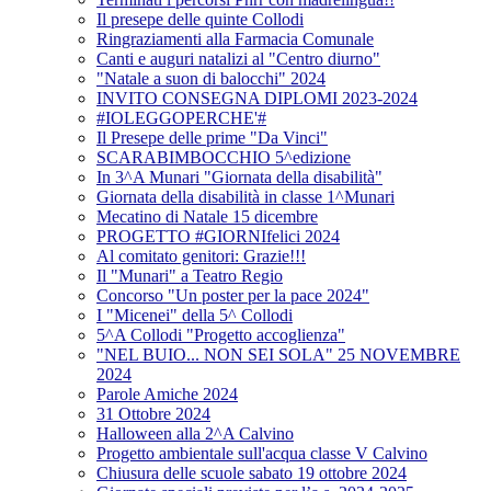
Il presepe delle quinte Collodi
Ringraziamenti alla Farmacia Comunale
Canti e auguri natalizi al "Centro diurno"
"Natale a suon di balocchi" 2024
INVITO CONSEGNA DIPLOMI 2023-2024
#IOLEGGOPERCHE'#
Il Presepe delle prime "Da Vinci"
SCARABIMBOCCHIO 5^edizione
In 3^A Munari "Giornata della disabilità"
Giornata della disabilità in classe 1^Munari
Mecatino di Natale 15 dicembre
PROGETTO #GIORNIfelici 2024
Al comitato genitori: Grazie!!!
Il "Munari" a Teatro Regio
Concorso "Un poster per la pace 2024"
I "Micenei" della 5^ Collodi
5^A Collodi "Progetto accoglienza"
"NEL BUIO... NON SEI SOLA" 25 NOVEMBRE
2024
Parole Amiche 2024
31 Ottobre 2024
Halloween alla 2^A Calvino
Progetto ambientale sull'acqua classe V Calvino
Chiusura delle scuole sabato 19 ottobre 2024