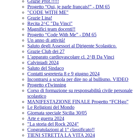
Grazie Prof.!!!!!
Progetto “Oui, je parle français!” - DM 65
"CODE WITH ME"
Grazie Lina!
Recita 2^C "Da Vinci"
Magnifici team docenti!!
Progetto “Code With Me” - DM 65
Un anno di attività!
Saluto degli Assessori al Dirigente Scolastico.
Grazie Club dei 27
L'apparato cardiovascolare cl. 2^B Da Vinci
Calviniadi 2024
Saluto del Sindaco
Contatti segreteria 8 e 9 giugno 2024
Incontrarsi a scuola per dire no al bullismo. VIDEO
Progetto eTwinning
Corso di formazione su responsabilità civile personale
scolastico
MANIFESTAZIONE FINALE Progetto “FCHgo”
Le Religioni del Mondo
Giornata speciale Sicilia 30/05
Arte e guerra 2024
"La storia del Rock 2024"
Congratulazioni al 1° classificato!!
TIENI STRETTA LA VITA 2024