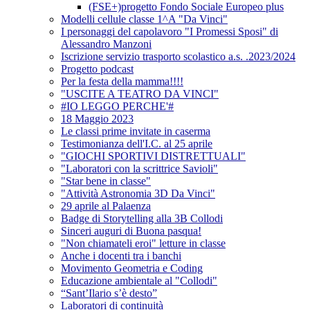
(FSE+)progetto Fondo Sociale Europeo plus
Modelli cellule classe 1^A "Da Vinci"
I personaggi del capolavoro "I Promessi Sposi" di
Alessandro Manzoni
Iscrizione servizio trasporto scolastico a.s. .2023/2024
Progetto podcast
Per la festa della mamma!!!!
"USCITE A TEATRO DA VINCI"
#IO LEGGO PERCHE'#
18 Maggio 2023
Le classi prime invitate in caserma
Testimonianza dell'I.C. al 25 aprile
"GIOCHI SPORTIVI DISTRETTUALI"
"Laboratori con la scrittrice Savioli"
"Star bene in classe"
"Attività Astronomia 3D Da Vinci"
29 aprile al Palaenza
Badge di Storytelling alla 3B Collodi
Sinceri auguri di Buona pasqua!
"Non chiamateli eroi" letture in classe
Anche i docenti tra i banchi
Movimento Geometria e Coding
Educazione ambientale al "Collodi"
“Sant’Ilario s’è desto”
Laboratori di continuità