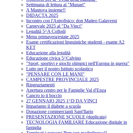
Settimana di lettura al "Munari"
A Mantova insieme!!
DIDACTA 2025
Incontro con l'Astrofisico: don Matteo Galaverni
Carnevale 2025 al "Da Vinci"
Legalità 5^A Collodi
Menu primavera/estate 2025
Esame certificazioni linguistiche studenti - esame A2
KET
Educazione alla legalità
Educazione civica 5^Calvino
"Sport, sportivi e giochi olimpici nell'Europa in guerra"
Lutto per il nostro Istituto scolastico
"PENSARE CON LE MANI"
CAMPESTRE PROVINCIALE 2025
Ringraziamenti
Apertura centro per le Famiglie Val d'Enza
Cancro io ti boccio
27 GENNAIO 2025 1^D DA VINCI
Impariamo il diabete a scuola
Donazione commercianti Sant'Ilario
PRESENTAZIONE SCUOLE (duplicata)
TECNOLOGIA FAMILIARE Educazione digitale in
famiglia
Terminati i percorsi Pnrr con madrelingua!!