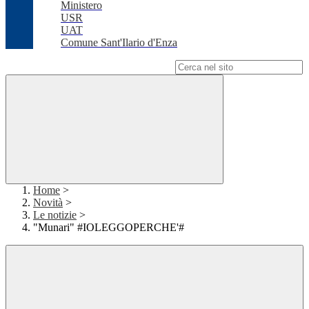
Ministero
USR
UAT
Comune Sant'Ilario d'Enza
Campo di ricerca per le pagine del sito
Home
>
Novità
>
Le notizie
>
"Munari" #IOLEGGOPERCHE'#