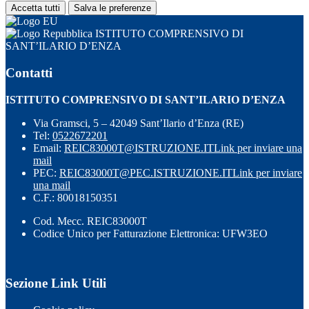
Accetta tutti
Salva le preferenze
ISTITUTO COMPRENSIVO DI
SANT’ILARIO D’ENZA
Contatti
ISTITUTO COMPRENSIVO DI SANT’ILARIO D’ENZA
Via Gramsci, 5 – 42049 Sant’Ilario d’Enza (RE)
Tel:
0522672201
Email:
REIC83000T@ISTRUZIONE.IT
Link per inviare una
mail
PEC:
REIC83000T@PEC.ISTRUZIONE.IT
Link per inviare
una mail
C.F.: 80018150351
Cod. Mecc. REIC83000T
Codice Unico per Fatturazione Elettronica: UFW3EO
Sezione Link Utili