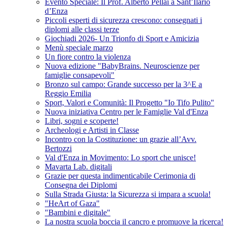
Evento Speciale: Il Prof. Alberto Pellai a Sant’Ilario
d’Enza
Piccoli esperti di sicurezza crescono: consegnati i
diplomi alle classi terze
Giochiadi 2026- Un Trionfo di Sport e Amicizia
Menù speciale marzo
Un fiore contro la violenza
Nuova edizione "BabyBrains. Neuroscienze per
famiglie consapevoli"
Bronzo sul campo: Grande successo per la 3^E a
Reggio Emilia
Sport, Valori e Comunità: Il Progetto "Io Tifo Pulito"
Nuova iniziativa Centro per le Famiglie Val d'Enza
Libri, sogni e scoperte!
Archeologi e Artisti in Classe
Incontro con la Costituzione: un grazie all’Avv.
Bertozzi
Val d'Enza in Movimento: Lo sport che unisce!
Mavarta Lab. digitali
Grazie per questa indimenticabile Cerimonia di
Consegna dei Diplomi
Sulla Strada Giusta: la Sicurezza si impara a scuola!
"HeArt of Gaza"
"Bambini e digitale"
La nostra scuola boccia il cancro e promuove la ricerca!