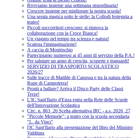
Riviviamo insieme una settimana straordinaria!
Crescere insieme per migliorare la nostra scuola!
Una serata magica sotto le stelle: la Collodi festeggia a
teatro!
Piccoli soccorritori crescono: si rinnova la
collaborazione con la Croce Bianca!
Un viaggio nel tempo tra scienza e natura!
Scatena l'immaginazione!
A caccia di Mostrischio
Partecipiamo numerosi ai 45 anni di servizio della P.A.!
Per salutare un anno di crescita, scoperte e traguardi!
SERVIZIO DI TRASPORTO SCOLASTICO
2026/27
Sulle tracce di Matilde di Canossa e tra la natura della
Rupe di Campotrera!
Pronti a ballare? Arriva il Disco Party delle Classi
Terze!
L'IC Sant'Ilario d'Enza entra nella Rete delle Scuole
dell'Innovazione Scolastica
Circ. n. 863_26 Scelta alternativa IRC - a.s. 2026_27
"Piccole Memorie": a teatro con la scuola secondaria
"L. da Vinci"
l'IC Sant'Ilario alla presentazione del libro del Ministro
Valditara