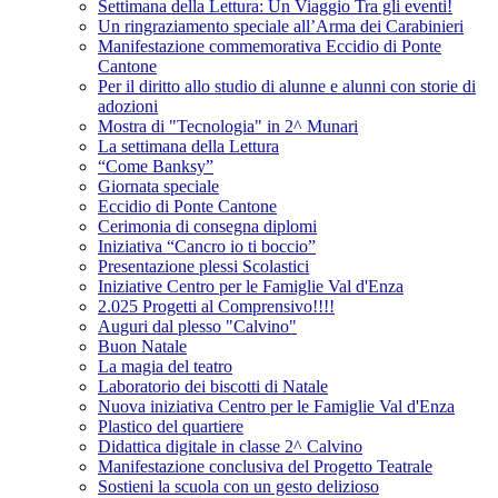
Settimana della Lettura: Un Viaggio Tra gli eventi!
Un ringraziamento speciale all’Arma dei Carabinieri
Manifestazione commemorativa Eccidio di Ponte
Cantone
Per il diritto allo studio di alunne e alunni con storie di
adozioni
Mostra di "Tecnologia" in 2^ Munari
La settimana della Lettura
“Come Banksy”
Giornata speciale
Eccidio di Ponte Cantone
Cerimonia di consegna diplomi
Iniziativa “Cancro io ti boccio”
Presentazione plessi Scolastici
Iniziative Centro per le Famiglie Val d'Enza
2.025 Progetti al Comprensivo!!!!
Auguri dal plesso "Calvino"
Buon Natale
La magia del teatro
Laboratorio dei biscotti di Natale
Nuova iniziativa Centro per le Famiglie Val d'Enza
Plastico del quartiere
Didattica digitale in classe 2^ Calvino
Manifestazione conclusiva del Progetto Teatrale
Sostieni la scuola con un gesto delizioso