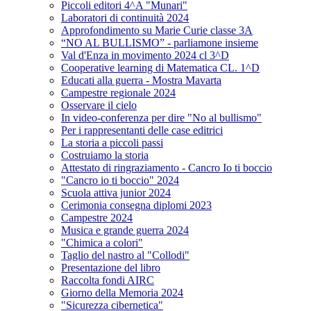
Piccoli editori 4^A "Munari"
Laboratori di continuità 2024
Approfondimento su Marie Curie classe 3A
“NO AL BULLISMO” - parliamone insieme
Val d'Enza in movimento 2024 cl 3^D
Cooperative learning di Matematica CL. 1^D
Educati alla guerra - Mostra Mavarta
Campestre regionale 2024
Osservare il cielo
In video-conferenza per dire "No al bullismo"
Per i rappresentanti delle case editrici
La storia a piccoli passi
Costruiamo la storia
Attestato di ringraziamento - Cancro Io ti boccio
"Cancro io ti boccio" 2024
Scuola attiva junior 2024
Cerimonia consegna diplomi 2023
Campestre 2024
Musica e grande guerra 2024
"Chimica a colori"
Taglio del nastro al "Collodi"
Presentazione del libro
Raccolta fondi AIRC
Giorno della Memoria 2024
"Sicurezza cibernetica"