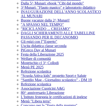
Dalla 5^ Munari: ebook "Cibi dal mondo"
3^Munari: "Flauto magico" e laboratorio didattico
INAUGURAZIONE DELL'ANNO SCOLASTICO
AL MUNARI
Buone vacanze dalla 2^ Munari!
"A SPASSO NEL TEMPO"
"RICICLANDO ... CREIAMO"
DAGLI SCHIERAMENTI ALLE TABELLINE
PASSANDO PER IL DECANOMIO
Gli egizi con l'"Esperto"
Uscita didattica classe seconda
PiGreco Day al Munari
Festa della Liberazione 2025
Welfare di comunità
Mostrischio cl 3^ Collodi
Menù PE 2025
Refezione scolastica
“Scuola Attiva kids" progetto Sport e Salute
“Santilio Mag - Giornalino scolastico” - DM 19
Refezione scolastica
Associazione Cuoricini A&G
80^ anniversario Liberazione
L'Istituto festeggia le certificazioni di inglese
Menù "Libera terra"
Concorso per la "Festa della mamma"