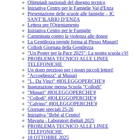
Olimpiadi nazionali del disegno tecnico
Iniziativa Centro per le Famiglie Val d'Enza
Presentazione delle scuole alle famiglie – IC
SANT’ILARIO D’ENZA
Lettera per l'Orientamento
Iniziativa Centro per le Famiglie
Camminata contro la violenza alle donne
La Gentilezza prende forma al Plesso Munari!
Collodi Giornata della Gentilezza
"Un Poster per la Pace 2025": La nostra scuola c'è!
PROBLEMA TECNICO ALLE LINEE
TELEFONICHE
Un dono prezioso per i nostri piccoli lettori!
"Accoglienza" al Munari
"L. Da Vinci" #IOLEGGOPERCHE'#
Inagurazione mensa Scuola "Collodi"
"Munari" #IOLEGGOPERCHE'#
"Collodi" #IOLEGGOPERCHE'#
"Calvino" #IOLEGGOPERCHE'#
Giornate speciali 25-26
Iniziativa "Bebè al Centro!
Mavarta - Laboratori digitali 2025
PROBLEMA TECNICO ALLE LINEE
TELEFONICHE
18 OTTOBRE 2025