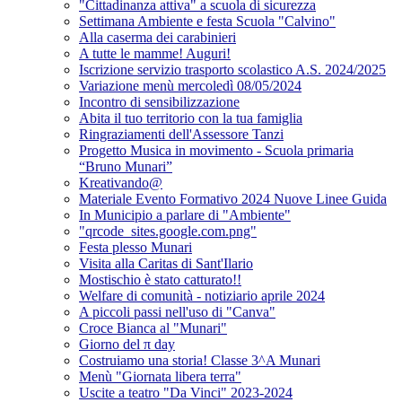
"Cittadinanza attiva" a scuola di sicurezza
Settimana Ambiente e festa Scuola "Calvino"
Alla caserma dei carabinieri
A tutte le mamme! Auguri!
Iscrizione servizio trasporto scolastico A.S. 2024/2025
Variazione menù mercoledì 08/05/2024
Incontro di sensibilizzazione
Abita il tuo territorio con la tua famiglia
Ringraziamenti dell'Assessore Tanzi
Progetto Musica in movimento - Scuola primaria
“Bruno Munari”
Kreativando@
Materiale Evento Formativo 2024 Nuove Linee Guida
In Municipio a parlare di "Ambiente"
"qrcode_sites.google.com.png"
Festa plesso Munari
Visita alla Caritas di Sant'Ilario
Mostischio è stato catturato!!
Welfare di comunità - notiziario aprile 2024
A piccoli passi nell'uso di "Canva"
Croce Bianca al "Munari"
Giorno del π day
Costruiamo una storia! Classe 3^A Munari
Menù "Giornata libera terra"
Uscite a teatro "Da Vinci" 2023-2024