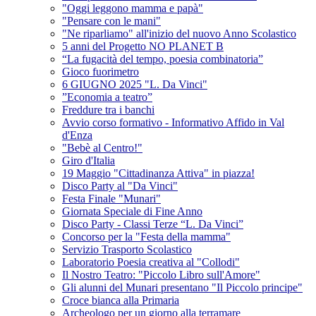
"Oggi leggono mamma e papà"
"Pensare con le mani"
"Ne riparliamo" all'inizio del nuovo Anno Scolastico
5 anni del Progetto NO PLANET B
“La fugacità del tempo, poesia combinatoria”
Gioco fuorimetro
6 GIUGNO 2025 "L. Da Vinci"
”Economia a teatro”
Freddure tra i banchi
Avvio corso formativo - Informativo Affido in Val
d'Enza
"Bebè al Centro!"
Giro d'Italia
19 Maggio "Cittadinanza Attiva" in piazza!
Disco Party al "Da Vinci"
Festa Finale "Munari"
Giornata Speciale di Fine Anno
Disco Party - Classi Terze “L. Da Vinci”
Concorso per la "Festa della mamma"
Servizio Trasporto Scolastico
Laboratorio Poesia creativa al "Collodi"
Il Nostro Teatro: "Piccolo Libro sull'Amore"
Gli alunni del Munari presentano "Il Piccolo principe"
Croce bianca alla Primaria
Archeologo per un giorno alla terramare