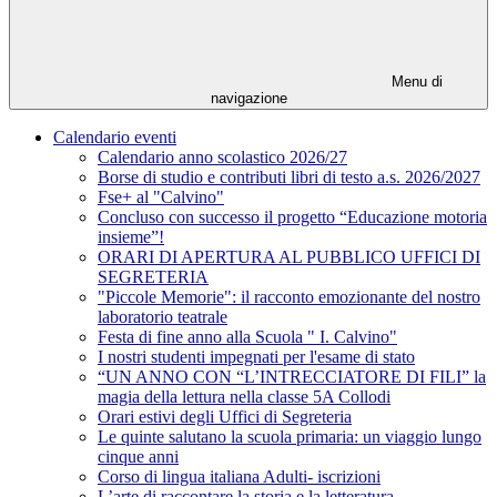
Menu di
navigazione
Calendario eventi
Calendario anno scolastico 2026/27
Borse di studio e contributi libri di testo a.s. 2026/2027
Fse+ al "Calvino"
Concluso con successo il progetto “Educazione motoria
insieme”!
ORARI DI APERTURA AL PUBBLICO UFFICI DI
SEGRETERIA
"Piccole Memorie": il racconto emozionante del nostro
laboratorio teatrale
Festa di fine anno alla Scuola " I. Calvino"
I nostri studenti impegnati per l'esame di stato
“UN ANNO CON “L’INTRECCIATORE DI FILI” la
magia della lettura nella classe 5A Collodi
Orari estivi degli Uffici di Segreteria
Le quinte salutano la scuola primaria: un viaggio lungo
cinque anni
Corso di lingua italiana Adulti- iscrizioni
L’arte di raccontare la storia e la letteratura