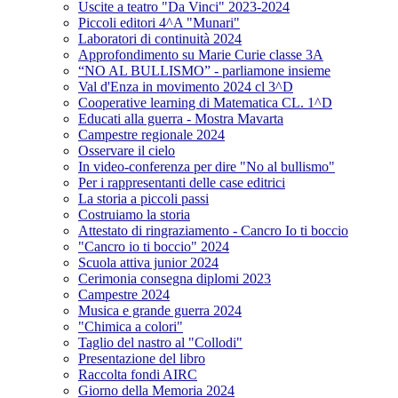
Uscite a teatro "Da Vinci" 2023-2024
Piccoli editori 4^A "Munari"
Laboratori di continuità 2024
Approfondimento su Marie Curie classe 3A
“NO AL BULLISMO” - parliamone insieme
Val d'Enza in movimento 2024 cl 3^D
Cooperative learning di Matematica CL. 1^D
Educati alla guerra - Mostra Mavarta
Campestre regionale 2024
Osservare il cielo
In video-conferenza per dire "No al bullismo"
Per i rappresentanti delle case editrici
La storia a piccoli passi
Costruiamo la storia
Attestato di ringraziamento - Cancro Io ti boccio
"Cancro io ti boccio" 2024
Scuola attiva junior 2024
Cerimonia consegna diplomi 2023
Campestre 2024
Musica e grande guerra 2024
"Chimica a colori"
Taglio del nastro al "Collodi"
Presentazione del libro
Raccolta fondi AIRC
Giorno della Memoria 2024