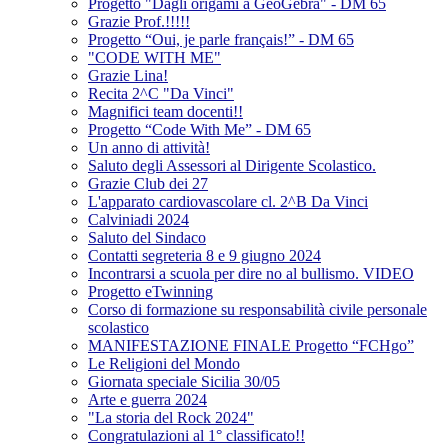
Progetto "Dagli origami a GeoGebra" - DM 65
Grazie Prof.!!!!!
Progetto “Oui, je parle français!” - DM 65
"CODE WITH ME"
Grazie Lina!
Recita 2^C "Da Vinci"
Magnifici team docenti!!
Progetto “Code With Me” - DM 65
Un anno di attività!
Saluto degli Assessori al Dirigente Scolastico.
Grazie Club dei 27
L'apparato cardiovascolare cl. 2^B Da Vinci
Calviniadi 2024
Saluto del Sindaco
Contatti segreteria 8 e 9 giugno 2024
Incontrarsi a scuola per dire no al bullismo. VIDEO
Progetto eTwinning
Corso di formazione su responsabilità civile personale
scolastico
MANIFESTAZIONE FINALE Progetto “FCHgo”
Le Religioni del Mondo
Giornata speciale Sicilia 30/05
Arte e guerra 2024
"La storia del Rock 2024"
Congratulazioni al 1° classificato!!