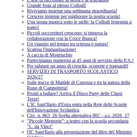
Grande festa al plesso Collodi!
Riviviamo insieme una settimana straordinaria!
Crescere insieme per migliorare la nostra scuola!
Una serata magica sotto le stelle: la Collodi festeggia a
teatro!
Piccoli soccorritori crescono: si rinnova la
collaborazione con la Croce Bianca!
Un viaggio nel tempo tra scienza e natura!
Scatena l'immaginazione!
A caccia di Mostrischio
Partecipiamo numerosi ai 45 anni di servizio della P.A.!
Per salutare un anno di crescita, scoperte e traguardi!
SERVIZIO DI TRASPORTO SCOLASTICO
2026/27
Sulle tracce di Matilde di Canossa e tra la natura della
Rupe di Campotrera!
Pronti a ballare? Arriva il Disco Party delle Classi
Terze!
L'IC Sant'Ilario d'Enza entra nella Rete delle Scuole
dell'Innovazione Scolastica
Circ. n. 863_26 Scelta alternativa IRC - a.s. 2026_27
"Piccole Memorie": a teatro con la scuola secondaria
"L. da Vinci"
l'IC Sant'Ilario alla presentazione del libro del Ministro