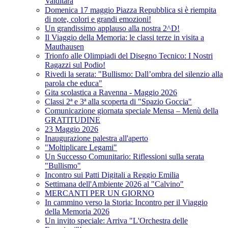
Valditara
Domenica 17 maggio Piazza Repubblica si è riempita
di note, colori e grandi emozioni!
Un grandissimo applauso alla nostra 2^D!
Il Viaggio della Memoria: le classi terze in visita a
Mauthausen
Trionfo alle Olimpiadi del Disegno Tecnico: I Nostri
Ragazzi sul Podio!
Rivedi la serata: "Bullismo: Dall’ombra del silenzio alla
parola che educa"
Gita scolastica a Ravenna - Maggio 2026
Classi 2ª e 3ª alla scoperta di "Spazio Goccia"
Comunicazione giornata speciale Mensa – Menù della
GRATITUDINE
23 Maggio 2026
Inaugurazione palestra all'aperto
"Moltiplicare Legami"
Un Successo Comunitario: Riflessioni sulla serata
"Bullismo"
Incontro sui Patti Digitali a Reggio Emilia
Settimana dell'Ambiente 2026 al "Calvino"
MERCANTI PER UN GIORNO
In cammino verso la Storia: Incontro per il Viaggio
della Memoria 2026
Un invito speciale: Arriva "L'Orchestra delle