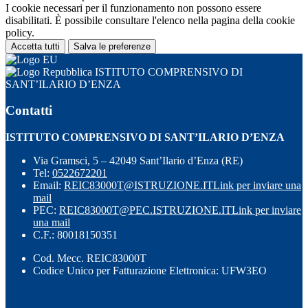
I cookie necessari per il funzionamento non possono essere
disabilitati. È possibile consultare l'elenco nella pagina della cookie
policy.
Accetta tutti
Salva le preferenze
ISTITUTO COMPRENSIVO DI
SANT’ILARIO D’ENZA
Contatti
ISTITUTO COMPRENSIVO DI SANT’ILARIO D’ENZA
Via Gramsci, 5 – 42049 Sant’Ilario d’Enza (RE)
Tel:
0522672201
Email:
REIC83000T@ISTRUZIONE.IT
Link per inviare una
mail
PEC:
REIC83000T@PEC.ISTRUZIONE.IT
Link per inviare
una mail
C.F.: 80018150351
Cod. Mecc. REIC83000T
Codice Unico per Fatturazione Elettronica: UFW3EO