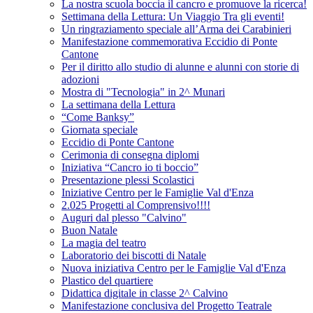
La nostra scuola boccia il cancro e promuove la ricerca!
Settimana della Lettura: Un Viaggio Tra gli eventi!
Un ringraziamento speciale all’Arma dei Carabinieri
Manifestazione commemorativa Eccidio di Ponte
Cantone
Per il diritto allo studio di alunne e alunni con storie di
adozioni
Mostra di "Tecnologia" in 2^ Munari
La settimana della Lettura
“Come Banksy”
Giornata speciale
Eccidio di Ponte Cantone
Cerimonia di consegna diplomi
Iniziativa “Cancro io ti boccio”
Presentazione plessi Scolastici
Iniziative Centro per le Famiglie Val d'Enza
2.025 Progetti al Comprensivo!!!!
Auguri dal plesso "Calvino"
Buon Natale
La magia del teatro
Laboratorio dei biscotti di Natale
Nuova iniziativa Centro per le Famiglie Val d'Enza
Plastico del quartiere
Didattica digitale in classe 2^ Calvino
Manifestazione conclusiva del Progetto Teatrale