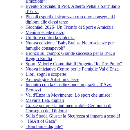
Emozioni"!
Evento Speciale: Il Prof. Alberto Pellai a Sant’Ilario
d’Enza
Piccoli esperti di sicurezza crescono: consegnati i
diplomi alle classi terze
Giochiadi 2026- Un Trionfo di Sport e Amicizia
Menù speciale marzo
Un fiore contro la violenza
Nuova edizione "BabyBrains. Neuroscienze per
famiglie consapevoli"
Bronzo sul campo: Grande successo per la 3^E a
Reggio Emilia
Sport, Valori e Comunità: Il Progetto "Io Tifo Pulito"
Nuova iniziativa Centro per le Famiglie Val d'Enza
Libri, sogni e scoperte!
Archeologi e Artisti in Classe
Incontro con la Costituzione: un grazie all’Avv.
Bertozzi
Val d'Enza in Movimento: Lo sport che unisce!
Mavarta Lab. digitali
Grazie per questa indimenticabile Cerimonia di
Consegna dei Diplomi
Sulla Strada Giusta: la Sicurezza si impara a scuola!
"HeArt of Gaza"
"Bambini e digitale"