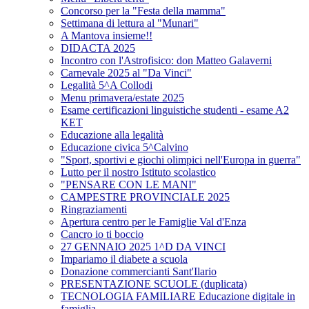
Concorso per la "Festa della mamma"
Settimana di lettura al "Munari"
A Mantova insieme!!
DIDACTA 2025
Incontro con l'Astrofisico: don Matteo Galaverni
Carnevale 2025 al "Da Vinci"
Legalità 5^A Collodi
Menu primavera/estate 2025
Esame certificazioni linguistiche studenti - esame A2
KET
Educazione alla legalità
Educazione civica 5^Calvino
"Sport, sportivi e giochi olimpici nell'Europa in guerra"
Lutto per il nostro Istituto scolastico
"PENSARE CON LE MANI"
CAMPESTRE PROVINCIALE 2025
Ringraziamenti
Apertura centro per le Famiglie Val d'Enza
Cancro io ti boccio
27 GENNAIO 2025 1^D DA VINCI
Impariamo il diabete a scuola
Donazione commercianti Sant'Ilario
PRESENTAZIONE SCUOLE (duplicata)
TECNOLOGIA FAMILIARE Educazione digitale in
famiglia