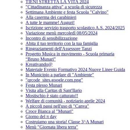
TIENI STRETTA LA VITA 2024
"Cittadinanza attiva" a scuola di sicurezza
Settimana Ambiente e festa Scuola "Calvino"
Alla caserma dei carabinieri
A tutte le mamme! Auguri!
Iscrizione servizio trasporto scolastico A.S. 2024/2025
Variazione menù mercoledì 08/05/2024
Incontro di sensibilizzazione
Abita il tuo territorio con la tua famiglia
Ringraziamenti dell'Assessore Tanzi
Progetto Musica in movimento - Scuola primaria
“Bruno Munari”
Kreativando@
Materiale Evento Formativo 2024 Nuove Linee Guida
In Municipio a parlare di "Ambiente"
"qrcode_sites.google.com.png"
Festa plesso Munari
Visita alla Caritas di Sant'Ilario
Mostischio è stato catturato!!
Welfare di comunità - notiziario aprile 2024
A piccoli passi nell'uso di "Canva"
Croce Bianca al "Munari"
Giorno del π day
Costruiamo una storia! Classe 3^A Munari
Menù "Giornata libera terra"