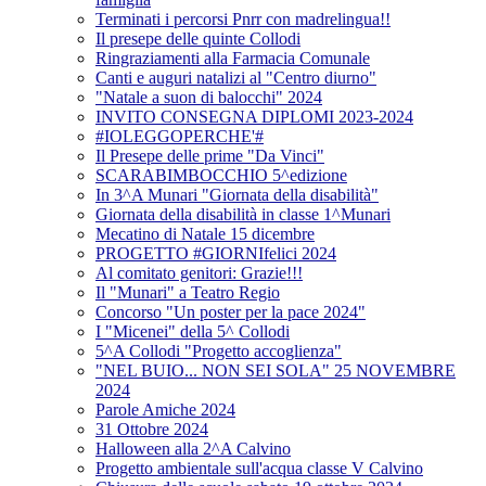
Terminati i percorsi Pnrr con madrelingua!!
Il presepe delle quinte Collodi
Ringraziamenti alla Farmacia Comunale
Canti e auguri natalizi al "Centro diurno"
"Natale a suon di balocchi" 2024
INVITO CONSEGNA DIPLOMI 2023-2024
#IOLEGGOPERCHE'#
Il Presepe delle prime "Da Vinci"
SCARABIMBOCCHIO 5^edizione
In 3^A Munari "Giornata della disabilità"
Giornata della disabilità in classe 1^Munari
Mecatino di Natale 15 dicembre
PROGETTO #GIORNIfelici 2024
Al comitato genitori: Grazie!!!
Il "Munari" a Teatro Regio
Concorso "Un poster per la pace 2024"
I "Micenei" della 5^ Collodi
5^A Collodi "Progetto accoglienza"
"NEL BUIO... NON SEI SOLA" 25 NOVEMBRE
2024
Parole Amiche 2024
31 Ottobre 2024
Halloween alla 2^A Calvino
Progetto ambientale sull'acqua classe V Calvino