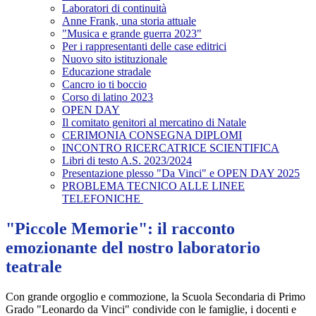
Laboratori di continuità
Anne Frank, una storia attuale
"Musica e grande guerra 2023"
Per i rappresentanti delle case editrici
Nuovo sito istituzionale
Educazione stradale
Cancro io ti boccio
Corso di latino 2023
OPEN DAY
Il comitato genitori al mercatino di Natale
CERIMONIA CONSEGNA DIPLOMI
INCONTRO RICERCATRICE SCIENTIFICA
Libri di testo A.S. 2023/2024
Presentazione plesso "Da Vinci" e OPEN DAY 2025
PROBLEMA TECNICO ALLE LINEE
TELEFONICHE
"Piccole Memorie": il racconto
emozionante del nostro laboratorio
teatrale
Con grande orgoglio e commozione, la Scuola Secondaria di Primo
Grado "Leonardo da Vinci" condivide con le famiglie, i docenti e