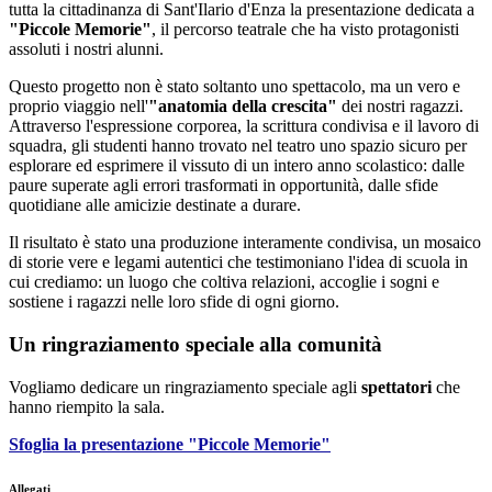
tutta la cittadinanza di Sant'Ilario d'Enza la presentazione dedicata a
"Piccole Memorie"
, il percorso teatrale che ha visto protagonisti
assoluti i nostri alunni.
Questo progetto non è stato soltanto uno spettacolo, ma un vero e
proprio viaggio nell'
"anatomia della crescita"
dei nostri ragazzi.
Attraverso l'espressione corporea, la scrittura condivisa e il lavoro di
squadra, gli studenti hanno trovato nel teatro uno spazio sicuro per
esplorare ed esprimere il vissuto di un intero anno scolastico: dalle
paure superate agli errori trasformati in opportunità, dalle sfide
quotidiane alle amicizie destinate a durare.
Il risultato è stato una produzione interamente condivisa, un mosaico
di storie vere e legami autentici che testimoniano l'idea di scuola in
cui crediamo: un luogo che coltiva relazioni, accoglie i sogni e
sostiene i ragazzi nelle loro sfide di ogni giorno.
Un ringraziamento speciale alla comunità
Vogliamo dedicare un ringraziamento speciale agli
spettatori
che
hanno riempito la sala.
Sfoglia la presentazione "Piccole Memorie"
Allegati