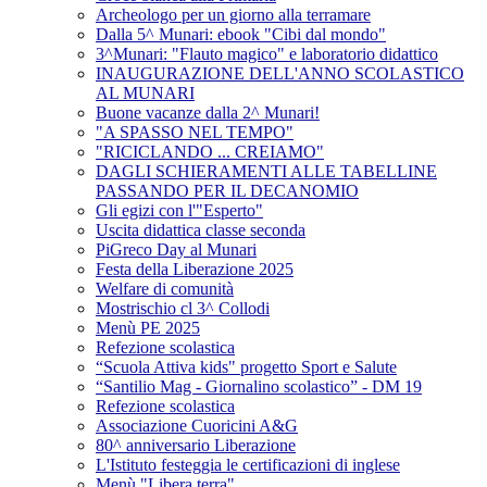
Archeologo per un giorno alla terramare
Dalla 5^ Munari: ebook "Cibi dal mondo"
3^Munari: "Flauto magico" e laboratorio didattico
INAUGURAZIONE DELL'ANNO SCOLASTICO
AL MUNARI
Buone vacanze dalla 2^ Munari!
"A SPASSO NEL TEMPO"
"RICICLANDO ... CREIAMO"
DAGLI SCHIERAMENTI ALLE TABELLINE
PASSANDO PER IL DECANOMIO
Gli egizi con l'"Esperto"
Uscita didattica classe seconda
PiGreco Day al Munari
Festa della Liberazione 2025
Welfare di comunità
Mostrischio cl 3^ Collodi
Menù PE 2025
Refezione scolastica
“Scuola Attiva kids" progetto Sport e Salute
“Santilio Mag - Giornalino scolastico” - DM 19
Refezione scolastica
Associazione Cuoricini A&G
80^ anniversario Liberazione
L'Istituto festeggia le certificazioni di inglese
Menù "Libera terra"