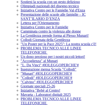
Sostieni la scuola con un gesto delizioso
Olimpiadi nazionali del disegno tecnico
Iniziativa Centro per le Famiglie Val d'Enza
Presentazione delle scuole alle famiglie – IC
SANT’ILARIO D’ENZA
Lettera per l'Orientamento
Iniziativa Centro per le Famiglie
Camminata contro la violenza alle donne
La Gentilezza prende forma al Plesso Munari!
Collodi Giornata della Gentilezza
"Un Poster per la Pace 2025": La nostra scuola c'è!
PROBLEMA TECNICO ALLE LINEE
TELEFONICHE
Un dono prezioso per i nostri piccoli lettori!
"Accoglienza" al Munari
"L. Da Vinci" #IOLEGGOPERCHE'#
Inagurazione mensa Scuola "Collodi"
"Munari" #IOLEGGOPERCHE'#
"Collodi" #IOLEGGOPERCHE'#
"Calvino" #IOLEGGOPERCHE'#
Giornate speciali 25-26
Iniziativa "Bebè al Centro!
Mavarta - Laboratori digitali 2025
PROBLEMA TECNICO ALLE LINEE
TELEFONICHE