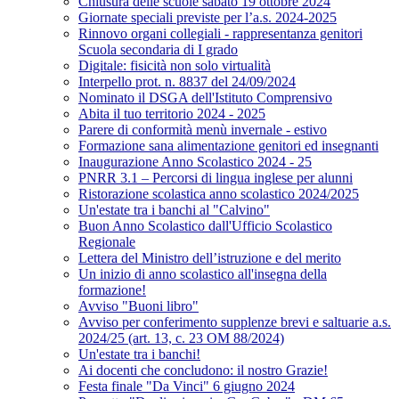
Chiusura delle scuole sabato 19 ottobre 2024
Giornate speciali previste per l’a.s. 2024-2025
Rinnovo organi collegiali - rappresentanza genitori
Scuola secondaria di I grado
Digitale: fisicità non solo virtualità
Interpello prot. n. 8837 del 24/09/2024
Nominato il DSGA dell'Istituto Comprensivo
Abita il tuo territorio 2024 - 2025
Parere di conformità menù invernale - estivo
Formazione sana alimentazione genitori ed insegnanti
Inaugurazione Anno Scolastico 2024 - 25
PNRR 3.1 – Percorsi di lingua inglese per alunni
Ristorazione scolastica anno scolastico 2024/2025
Un'estate tra i banchi al "Calvino"
Buon Anno Scolastico dall'Ufficio Scolastico
Regionale
Lettera del Ministro dell’istruzione e del merito
Un inizio di anno scolastico all'insegna della
formazione!
Avviso "Buoni libro"
Avviso per conferimento supplenze brevi e saltuarie a.s.
2024/25 (art. 13, c. 23 OM 88/2024)
Un'estate tra i banchi!
Ai docenti che concludono: il nostro Grazie!
Festa finale "Da Vinci" 6 giugno 2024