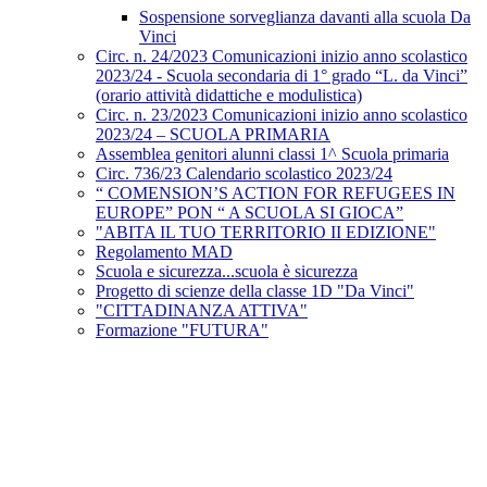
Sospensione sorveglianza davanti alla scuola Da
Vinci
Circ. n. 24/2023 Comunicazioni inizio anno scolastico
2023/24 - Scuola secondaria di 1° grado “L. da Vinci”
(orario attività didattiche e modulistica)
Circ. n. 23/2023 Comunicazioni inizio anno scolastico
2023/24 – SCUOLA PRIMARIA
Assemblea genitori alunni classi 1^ Scuola primaria
Circ. 736/23 Calendario scolastico 2023/24
“ COMENSION’S ACTION FOR REFUGEES IN
EUROPE” PON “ A SCUOLA SI GIOCA”
"ABITA IL TUO TERRITORIO II EDIZIONE"
Regolamento MAD
Scuola e sicurezza...scuola è sicurezza
Progetto di scienze della classe 1D "Da Vinci"
"CITTADINANZA ATTIVA"
Formazione "FUTURA"