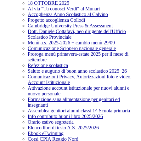
18 OTTOBRE 2025
Al via "Tu conosci Verdi" al Munari
Accoglienza Anno Scolastico al Calvino
Progetto accoglienza Collodi
Cambridge University Press & Assessment
Dott. Daniele Cottafavi, neo dirigente dell'Ufficio
Scolastico Provinciale
Menù a.s. 2025-2026 + cambio menù 29/09
Comunicazione Sciopero nazionale generale
Proroga menù primavera-estate 2025 per il mese di
settembre
Refezione scolastica
Saluto e augurio di buon anno scolastico 2025_26
Comunicazioni Privacy, Autorizzazioni foto e video,
Account Istituzionale
Attivazione account istituzionale per nuovi alunni e
nuovo personale
Formazione sana alimentazione per genitori ed
insegnanti
Assemblea genitori alunni classi 1^ Scuola primaria
Info contributo buoni libro 2025/2026
Orario estivo segreteria
Elenco libri di testo A.S. 2025/2026
Ebook eTwinning
Corsi CPIA Reggio Nord