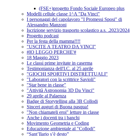
(FSE+)progetto Fondo Sociale Europeo plus
Modelli cellule classe 1^A "Da Vinci"
I personaggi del capolavoro "I Promessi Sposi" di
Alessandro Manzoni
Iscrizione servizio trasporto scolastico a.s. .2023/2024
Progetto podcast
Per la festa della mamma!!!!
"USCITE A TEATRO DA VINCI"
#IO LEGGO PERCHE'#
18 Maggio 2023
Le classi prime invitate in caserma
Testimonianza dell'I.C. al 25 aprile
"GIOCHI SPORTIVI DISTRETTUALI"
"Laboratori con la scrittrice Savioli"
"Star bene in classe"
"Attività Astronomia 3D Da Vinci"
29 aprile al Palaenza
Badge di Storytelling alla 3B Collodi
Sinceri auguri di Buona pasqua!
"Non chiamateli eroi" letture in classe
Anche i docenti tra i banchi
Movimento Geometria e Coding
Educazione ambientale al "Collodi"
“Sant’Ilario s’è desto”