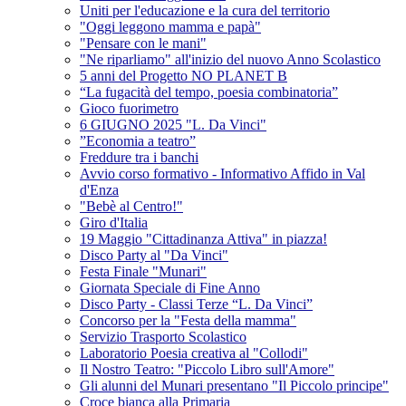
Uniti per l'educazione e la cura del territorio
"Oggi leggono mamma e papà"
"Pensare con le mani"
"Ne riparliamo" all'inizio del nuovo Anno Scolastico
5 anni del Progetto NO PLANET B
“La fugacità del tempo, poesia combinatoria”
Gioco fuorimetro
6 GIUGNO 2025 "L. Da Vinci"
”Economia a teatro”
Freddure tra i banchi
Avvio corso formativo - Informativo Affido in Val
d'Enza
"Bebè al Centro!"
Giro d'Italia
19 Maggio "Cittadinanza Attiva" in piazza!
Disco Party al "Da Vinci"
Festa Finale "Munari"
Giornata Speciale di Fine Anno
Disco Party - Classi Terze “L. Da Vinci”
Concorso per la "Festa della mamma"
Servizio Trasporto Scolastico
Laboratorio Poesia creativa al "Collodi"
Il Nostro Teatro: "Piccolo Libro sull'Amore"
Gli alunni del Munari presentano "Il Piccolo principe"
Croce bianca alla Primaria