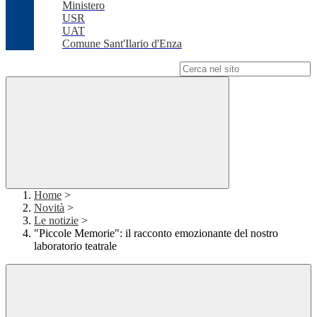
Ministero
USR
UAT
Comune Sant'Ilario d'Enza
Campo di ricerca per le pagine del sito
Home
>
Novità
>
Le notizie
>
"Piccole Memorie": il racconto emozionante del nostro
laboratorio teatrale