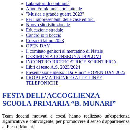
Laboratori di continuità
Anne Frank, una storia attuale
"Musica e grande guerra 2023"
Per i rappresentanti delle case editrici
Nuovo sito istituzionale
Educazione stradale
Cancro io ti boccio
Corso di latino 2023
OPEN DAY
Il comitato genitori al mercatino di Natale
CERIMONIA CONSEGNA DIPLOMI
INCONTRO RICERCATRICE SCIENTIFICA
Libri di testo A.S. 2023/2024
Presentazione plesso "Da Vinci" e OPEN DAY 2025
PROBLEMA TECNICO ALLE LINEE
TELEFONICHE
FESTA DELL’ACCOGLIENZA
SCUOLA PRIMARIA “B. MUNARI”
Team docenti motivati e coesi, hanno realizzato un'esperienza
significativa e coinvolgente, per promuovere il senso d'appartenenza
al Plesso Munari!