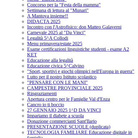
Concorso per la "Festa della mamma"
Settimana di lettura al "Munari"
A Mantova insieme!!
DIDACTA 2025
Incontro con l'Astrofisico: don Matteo Galaverni
Carnevale 2025 al "Da Vinci"
Legalità 5^A Collodi
Menu primavera/estate 2025
Esame certificazioni linguistiche studenti - esame A2
KET
Educazione alla legalità
Educazione civica 5^Calvino
"Sport, sportivi e giochi olimpici nell'Europa in guerra"
Lutto per il nostro Istituto scolastico
"PENSARE CON LE MANI"
CAMPESTRE PROVINCIALE 2025
Ringraziamenti
Apertura centro per le Famiglie Val d'Enza
Cancro io ti boccio
27 GENNAIO 2025 1^D DA VINCI
Impariamo il diabete a scuola
Donazione commercianti Sant'Ilario
PRESENTAZIONE SCUOLE (duplicata)
TECNOLOGIA FAMILIARE Educazione digitale in
famiglia