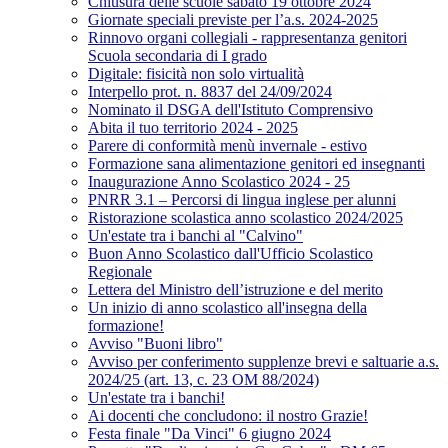
Chiusura delle scuole sabato 19 ottobre 2024
Giornate speciali previste per l’a.s. 2024-2025
Rinnovo organi collegiali - rappresentanza genitori
Scuola secondaria di I grado
Digitale: fisicità non solo virtualità
Interpello prot. n. 8837 del 24/09/2024
Nominato il DSGA dell'Istituto Comprensivo
Abita il tuo territorio 2024 - 2025
Parere di conformità menù invernale - estivo
Formazione sana alimentazione genitori ed insegnanti
Inaugurazione Anno Scolastico 2024 - 25
PNRR 3.1 – Percorsi di lingua inglese per alunni
Ristorazione scolastica anno scolastico 2024/2025
Un'estate tra i banchi al "Calvino"
Buon Anno Scolastico dall'Ufficio Scolastico
Regionale
Lettera del Ministro dell’istruzione e del merito
Un inizio di anno scolastico all'insegna della
formazione!
Avviso "Buoni libro"
Avviso per conferimento supplenze brevi e saltuarie a.s.
2024/25 (art. 13, c. 23 OM 88/2024)
Un'estate tra i banchi!
Ai docenti che concludono: il nostro Grazie!
Festa finale "Da Vinci" 6 giugno 2024