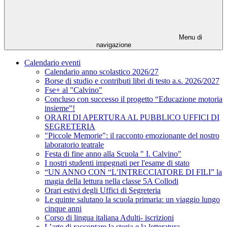
Menu di
navigazione
Calendario eventi
Calendario anno scolastico 2026/27
Borse di studio e contributi libri di testo a.s. 2026/2027
Fse+ al "Calvino"
Concluso con successo il progetto “Educazione motoria
insieme”!
ORARI DI APERTURA AL PUBBLICO UFFICI DI
SEGRETERIA
"Piccole Memorie": il racconto emozionante del nostro
laboratorio teatrale
Festa di fine anno alla Scuola " I. Calvino"
I nostri studenti impegnati per l'esame di stato
“UN ANNO CON “L’INTRECCIATORE DI FILI” la
magia della lettura nella classe 5A Collodi
Orari estivi degli Uffici di Segreteria
Le quinte salutano la scuola primaria: un viaggio lungo
cinque anni
Corso di lingua italiana Adulti- iscrizioni
L’arte di raccontare la storia e la letteratura