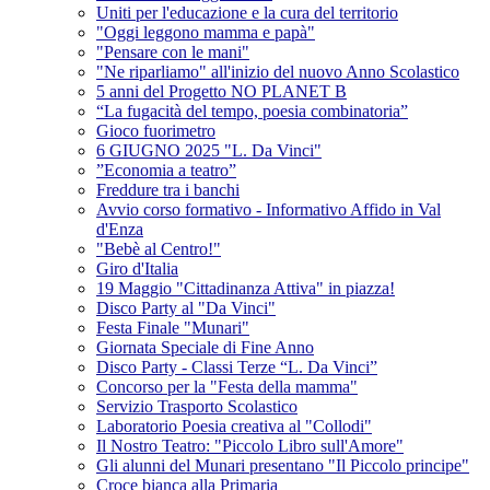
Uniti per l'educazione e la cura del territorio
"Oggi leggono mamma e papà"
"Pensare con le mani"
"Ne riparliamo" all'inizio del nuovo Anno Scolastico
5 anni del Progetto NO PLANET B
“La fugacità del tempo, poesia combinatoria”
Gioco fuorimetro
6 GIUGNO 2025 "L. Da Vinci"
”Economia a teatro”
Freddure tra i banchi
Avvio corso formativo - Informativo Affido in Val
d'Enza
"Bebè al Centro!"
Giro d'Italia
19 Maggio "Cittadinanza Attiva" in piazza!
Disco Party al "Da Vinci"
Festa Finale "Munari"
Giornata Speciale di Fine Anno
Disco Party - Classi Terze “L. Da Vinci”
Concorso per la "Festa della mamma"
Servizio Trasporto Scolastico
Laboratorio Poesia creativa al "Collodi"
Il Nostro Teatro: "Piccolo Libro sull'Amore"
Gli alunni del Munari presentano "Il Piccolo principe"
Croce bianca alla Primaria