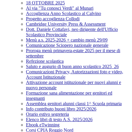
18 OTTOBRE 2025
Al via "Tu conosci Verdi" al Munari
Accoglienza Anno Scolastico al Calvino
Progetto accoglienza Collodi
Cambridge University Press & Assessment
Dott. Daniele Cottafavi, neo dirigente dell'Ufficio
Scolastico Provinciale
Menù a.s. 2025-2026 + cambio menù 29/09
Comunicazione Sciopero nazionale generale
Proroga menù primavera-estate 2025 per il mese di
settembre
Refezione scolastica
Saluto e augurio di buon anno scolastico 2025_26
Comunicazioni Privacy, Autorizzazioni foto e video,
Account Istituzionale
Attivazione account istituzionale per nuovi alunni e
nuovo personale
Formazione sana alimentazione per genitori ed
insegnanti
Assemblea genitori alunni classi 1^ Scuola primaria
Info contributo buoni libro 2025/2026
Orario estivo segreteria
Elenco libri di testo A.S. 2025/2026
Ebook eTwinning
Corsi CPIA Reggio Nord