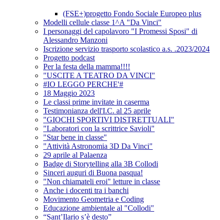
(FSE+)progetto Fondo Sociale Europeo plus
Modelli cellule classe 1^A "Da Vinci"
I personaggi del capolavoro "I Promessi Sposi" di
Alessandro Manzoni
Iscrizione servizio trasporto scolastico a.s. .2023/2024
Progetto podcast
Per la festa della mamma!!!!
"USCITE A TEATRO DA VINCI"
#IO LEGGO PERCHE'#
18 Maggio 2023
Le classi prime invitate in caserma
Testimonianza dell'I.C. al 25 aprile
"GIOCHI SPORTIVI DISTRETTUALI"
"Laboratori con la scrittrice Savioli"
"Star bene in classe"
"Attività Astronomia 3D Da Vinci"
29 aprile al Palaenza
Badge di Storytelling alla 3B Collodi
Sinceri auguri di Buona pasqua!
"Non chiamateli eroi" letture in classe
Anche i docenti tra i banchi
Movimento Geometria e Coding
Educazione ambientale al "Collodi"
“Sant’Ilario s’è desto”