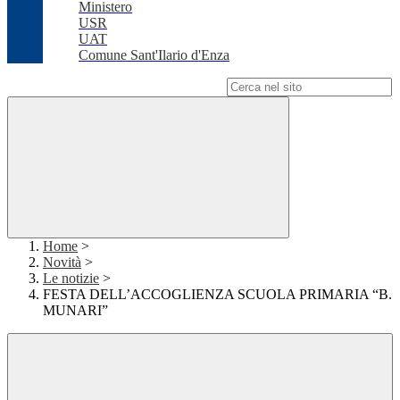
Ministero
USR
UAT
Comune Sant'Ilario d'Enza
Campo di ricerca per le pagine del sito
Home
>
Novità
>
Le notizie
>
FESTA DELL’ACCOGLIENZA SCUOLA PRIMARIA “B.
MUNARI”