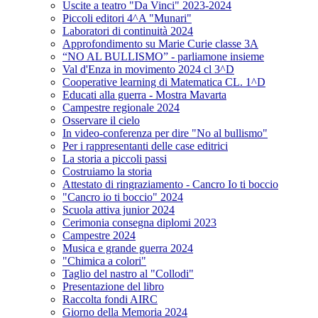
Uscite a teatro "Da Vinci" 2023-2024
Piccoli editori 4^A "Munari"
Laboratori di continuità 2024
Approfondimento su Marie Curie classe 3A
“NO AL BULLISMO” - parliamone insieme
Val d'Enza in movimento 2024 cl 3^D
Cooperative learning di Matematica CL. 1^D
Educati alla guerra - Mostra Mavarta
Campestre regionale 2024
Osservare il cielo
In video-conferenza per dire "No al bullismo"
Per i rappresentanti delle case editrici
La storia a piccoli passi
Costruiamo la storia
Attestato di ringraziamento - Cancro Io ti boccio
"Cancro io ti boccio" 2024
Scuola attiva junior 2024
Cerimonia consegna diplomi 2023
Campestre 2024
Musica e grande guerra 2024
"Chimica a colori"
Taglio del nastro al "Collodi"
Presentazione del libro
Raccolta fondi AIRC
Giorno della Memoria 2024