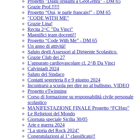
Progetto "Dagli origami a GeoGebra" - DM 65
Grazie Prof.!!!!!
Progetto “Oui, je parle français!” - DM 65
"CODE WITH ME"
Grazie Lina!
Recita 2^C "Da Vinci"
Magnifici team docenti!!
Progetto “Code With Me” - DM 65
Un anno di attività!
Saluto degli Assessori al Dirigente Scolastico.
Grazie Club dei 27
L'apparato cardiovascolare cl. 2^B Da Vinci
Calviniadi 2024
Saluto del Sindaco
Contatti segreteria 8 e 9 giugno 2024
Incontrarsi a scuola per dire no al bullismo. VIDEO
Progetto eTwinning
Corso di formazione su responsabilità civile personale
scolastico
MANIFESTAZIONE FINALE Progetto “FCHgo”
Le Religioni del Mondo
Giornata speciale Sicilia 30/05
Arte e guerra 2024
"La storia del Rock 2024"
Congratulazioni al 1° classificato!!