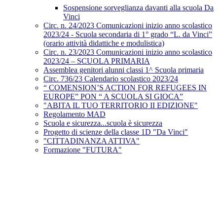
Sospensione sorveglianza davanti alla scuola Da
Vinci
Circ. n. 24/2023 Comunicazioni inizio anno scolastico
2023/24 - Scuola secondaria di 1° grado “L. da Vinci”
(orario attività didattiche e modulistica)
Circ. n. 23/2023 Comunicazioni inizio anno scolastico
2023/24 – SCUOLA PRIMARIA
Assemblea genitori alunni classi 1^ Scuola primaria
Circ. 736/23 Calendario scolastico 2023/24
“ COMENSION’S ACTION FOR REFUGEES IN
EUROPE” PON “ A SCUOLA SI GIOCA”
"ABITA IL TUO TERRITORIO II EDIZIONE"
Regolamento MAD
Scuola e sicurezza...scuola è sicurezza
Progetto di scienze della classe 1D "Da Vinci"
"CITTADINANZA ATTIVA"
Formazione "FUTURA"