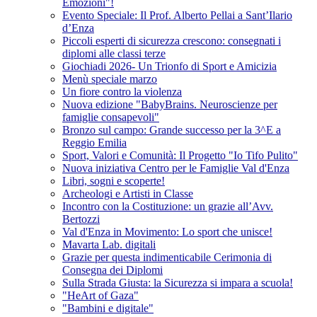
Emozioni"!
Evento Speciale: Il Prof. Alberto Pellai a Sant’Ilario
d’Enza
Piccoli esperti di sicurezza crescono: consegnati i
diplomi alle classi terze
Giochiadi 2026- Un Trionfo di Sport e Amicizia
Menù speciale marzo
Un fiore contro la violenza
Nuova edizione "BabyBrains. Neuroscienze per
famiglie consapevoli"
Bronzo sul campo: Grande successo per la 3^E a
Reggio Emilia
Sport, Valori e Comunità: Il Progetto "Io Tifo Pulito"
Nuova iniziativa Centro per le Famiglie Val d'Enza
Libri, sogni e scoperte!
Archeologi e Artisti in Classe
Incontro con la Costituzione: un grazie all’Avv.
Bertozzi
Val d'Enza in Movimento: Lo sport che unisce!
Mavarta Lab. digitali
Grazie per questa indimenticabile Cerimonia di
Consegna dei Diplomi
Sulla Strada Giusta: la Sicurezza si impara a scuola!
"HeArt of Gaza"
"Bambini e digitale"