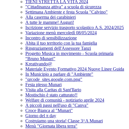
TIENI STRETTA LA VITA 2024
"Cittadinanza attiva" a scuola di sicurezza
Settimana Ambiente e festa Scuola "Calvino"
Alla caserma dei carabinieri
A tutte le mamme! Auguri!
Iscrizione servizio trasporto scolastico A.S. 2024/2025
Variazione menù mercoledì 08/05/2024
Incontro di sensibilizzazione
Abita il tuo territorio con la tua famiglia
Ringraziamenti dell'Assessore Tanzi
Progetto Musica in movimento - Scuola primaria
“Bruno Munari”
Kreativando@
Materiale Evento Formativo 2024 Nuove Linee Guida
In Municipio a parlare di "Ambiente"
"qrcode_sites.google.com.png"
Festa plesso Munari
Visita alla Caritas di Sant'Ilario
Mostischio è stato catturato!!
Welfare di comunità - notiziario aprile 2024
A piccoli passi nell'uso di "Canva"
Croce Bianca al "Munari"
Giorno del π day
Costruiamo una storia! Classe 3^A Munari
Menù "Giornata libera terra"