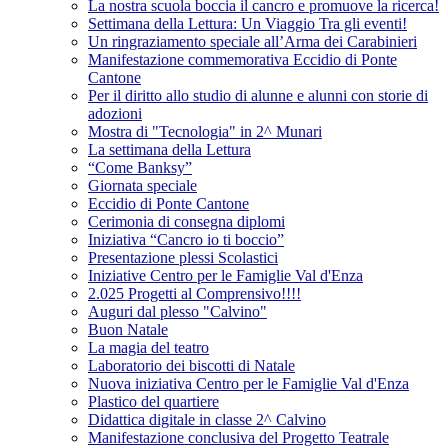
La nostra scuola boccia il cancro e promuove la ricerca!
Settimana della Lettura: Un Viaggio Tra gli eventi!
Un ringraziamento speciale all’Arma dei Carabinieri
Manifestazione commemorativa Eccidio di Ponte
Cantone
Per il diritto allo studio di alunne e alunni con storie di
adozioni
Mostra di "Tecnologia" in 2^ Munari
La settimana della Lettura
“Come Banksy”
Giornata speciale
Eccidio di Ponte Cantone
Cerimonia di consegna diplomi
Iniziativa “Cancro io ti boccio”
Presentazione plessi Scolastici
Iniziative Centro per le Famiglie Val d'Enza
2.025 Progetti al Comprensivo!!!!
Auguri dal plesso "Calvino"
Buon Natale
La magia del teatro
Laboratorio dei biscotti di Natale
Nuova iniziativa Centro per le Famiglie Val d'Enza
Plastico del quartiere
Didattica digitale in classe 2^ Calvino
Manifestazione conclusiva del Progetto Teatrale