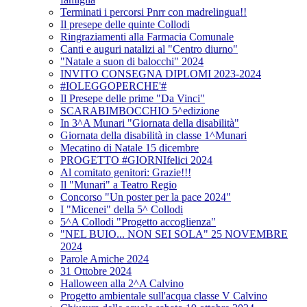
Terminati i percorsi Pnrr con madrelingua!!
Il presepe delle quinte Collodi
Ringraziamenti alla Farmacia Comunale
Canti e auguri natalizi al "Centro diurno"
"Natale a suon di balocchi" 2024
INVITO CONSEGNA DIPLOMI 2023-2024
#IOLEGGOPERCHE'#
Il Presepe delle prime "Da Vinci"
SCARABIMBOCCHIO 5^edizione
In 3^A Munari "Giornata della disabilità"
Giornata della disabilità in classe 1^Munari
Mecatino di Natale 15 dicembre
PROGETTO #GIORNIfelici 2024
Al comitato genitori: Grazie!!!
Il "Munari" a Teatro Regio
Concorso "Un poster per la pace 2024"
I "Micenei" della 5^ Collodi
5^A Collodi "Progetto accoglienza"
"NEL BUIO... NON SEI SOLA" 25 NOVEMBRE
2024
Parole Amiche 2024
31 Ottobre 2024
Halloween alla 2^A Calvino
Progetto ambientale sull'acqua classe V Calvino