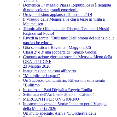
Valditara
Domenica 17 maggio Piazza Repubblica si è riempita
di note, colori e grandi emozioni!
Un grandissimo applauso alla nostra 2^D!
Il Viaggio della Memoria: le classi terze in visita a
Mauthausen
Trionfo alle Olimpiadi del Disegno Tecnico: I Nostri
Ragazzi sul Podio!
Rivedi la serata: "Bullismo: Dall’ombra del silenzio alla
parola che educa"
Gita scolastica a Ravenna - Maggio 2026
Classi 2ª e 3ª alla scoperta di "Spazio Goccia"
Comunicazione giornata speciale Mensa – Menù della
GRATITUDINE
23 Maggio 2026
Inaugurazione palestra all'aperto
"Moltiplicare Legami"
Un Successo Comunitario: Riflessioni sulla serata
"Bullismo"
Incontro sui Patti Digitali a Reggio Emilia
Settimana dell'Ambiente 2026 al "Calvino"
MERCANTI PER UN GIORNO
In cammino verso la Storia: Incontro per il Viaggio
della Memoria 2026
Un invito speciale: Arriva "L'Orchestra delle