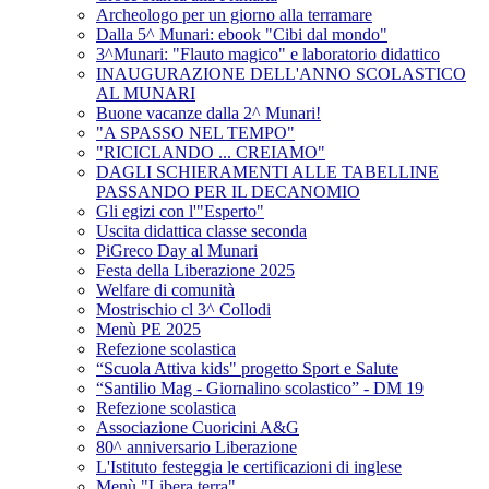
Archeologo per un giorno alla terramare
Dalla 5^ Munari: ebook "Cibi dal mondo"
3^Munari: "Flauto magico" e laboratorio didattico
INAUGURAZIONE DELL'ANNO SCOLASTICO
AL MUNARI
Buone vacanze dalla 2^ Munari!
"A SPASSO NEL TEMPO"
"RICICLANDO ... CREIAMO"
DAGLI SCHIERAMENTI ALLE TABELLINE
PASSANDO PER IL DECANOMIO
Gli egizi con l'"Esperto"
Uscita didattica classe seconda
PiGreco Day al Munari
Festa della Liberazione 2025
Welfare di comunità
Mostrischio cl 3^ Collodi
Menù PE 2025
Refezione scolastica
“Scuola Attiva kids" progetto Sport e Salute
“Santilio Mag - Giornalino scolastico” - DM 19
Refezione scolastica
Associazione Cuoricini A&G
80^ anniversario Liberazione
L'Istituto festeggia le certificazioni di inglese
Menù "Libera terra"