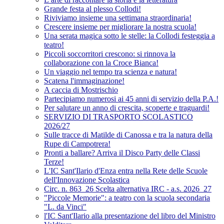
Grande festa al plesso Collodi!
Riviviamo insieme una settimana straordinaria!
Crescere insieme per migliorare la nostra scuola!
Una serata magica sotto le stelle: la Collodi festeggia a
teatro!
Piccoli soccorritori crescono: si rinnova la
collaborazione con la Croce Bianca!
Un viaggio nel tempo tra scienza e natura!
Scatena l'immaginazione!
A caccia di Mostrischio
Partecipiamo numerosi ai 45 anni di servizio della P.A.!
Per salutare un anno di crescita, scoperte e traguardi!
SERVIZIO DI TRASPORTO SCOLASTICO
2026/27
Sulle tracce di Matilde di Canossa e tra la natura della
Rupe di Campotrera!
Pronti a ballare? Arriva il Disco Party delle Classi
Terze!
L'IC Sant'Ilario d'Enza entra nella Rete delle Scuole
dell'Innovazione Scolastica
Circ. n. 863_26 Scelta alternativa IRC - a.s. 2026_27
"Piccole Memorie": a teatro con la scuola secondaria
"L. da Vinci"
l'IC Sant'Ilario alla presentazione del libro del Ministro