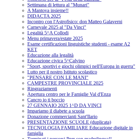
Settimana di lettura al "Munari"
A Mantova insieme!!
DIDACTA 2025
Incontro con l'Astrofisico: don Matteo Galaverni
Carnevale 2025 al "Da Vinci"
Legalità 5^A Collodi
Menu primavera/estate 2025
Esame certificazioni linguistiche studenti - esame A2
KET
Educazione alla legalità
Educazione civica 5^Calvino
"Sport, sportivi e giochi olimpici nell'Europa in guerra"
Lutto per il nostro Istituto scolastico
"PENSARE CON LE MANI"
CAMPESTRE PROVINCIALE 2025
Ringraziamenti
Apertura centro per le Famiglie Val d'Enza
Cancro io ti boccio
27 GENNAIO 2025 1^D DA VINCI
Impariamo il diabete a scuola
Donazione commercianti Sant'Ilario
PRESENTAZIONE SCUOLE (duplicata)
TECNOLOGIA FAMILIARE Educazione digitale in
famiglia
Terminati i percorsi Pnrr con madrelingua!!