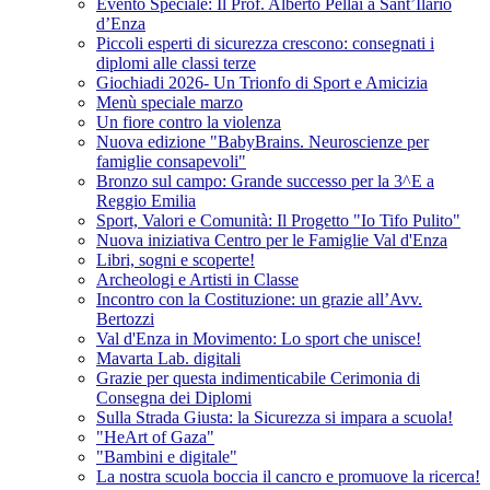
Evento Speciale: Il Prof. Alberto Pellai a Sant’Ilario
d’Enza
Piccoli esperti di sicurezza crescono: consegnati i
diplomi alle classi terze
Giochiadi 2026- Un Trionfo di Sport e Amicizia
Menù speciale marzo
Un fiore contro la violenza
Nuova edizione "BabyBrains. Neuroscienze per
famiglie consapevoli"
Bronzo sul campo: Grande successo per la 3^E a
Reggio Emilia
Sport, Valori e Comunità: Il Progetto "Io Tifo Pulito"
Nuova iniziativa Centro per le Famiglie Val d'Enza
Libri, sogni e scoperte!
Archeologi e Artisti in Classe
Incontro con la Costituzione: un grazie all’Avv.
Bertozzi
Val d'Enza in Movimento: Lo sport che unisce!
Mavarta Lab. digitali
Grazie per questa indimenticabile Cerimonia di
Consegna dei Diplomi
Sulla Strada Giusta: la Sicurezza si impara a scuola!
"HeArt of Gaza"
"Bambini e digitale"
La nostra scuola boccia il cancro e promuove la ricerca!