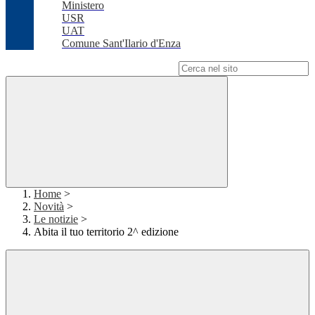
Ministero
USR
UAT
Comune Sant'Ilario d'Enza
Campo di ricerca per le pagine del sito
Home
>
Novità
>
Le notizie
>
Abita il tuo territorio 2^ edizione