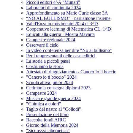
Piccoli editori 4^A "Munari"
Laboratori di continuità 2024
Approfondimento su Marie Curie classe 3A
“NO AL BULLISMO” - parliamone insieme
Val d'Enza in movimento 2024 cl 3^D
Cooperative learning di Matematica CL. 1^D
Educati alla guerra - Mostra Mavarta
Campestre regionale 2024
Osservare il cielo
In video-conferenza per dire "No al bullismo"
Per i rappresentanti delle case editrici
La storia a piccoli passi
Costruiamo la storia
Attestato di ringraziamento - Cancro Io ti boccio
"Cancro io ti boccio" 2024
Scuola attiva junior 2024
Cerimonia consegna diplomi 2023
Campestre 2024
Musica e grande guerra 2024
"Chimica a colori"
Taglio del nastro al "Collodi"
Presentazione del libro
Raccolta fondi AIRC
Giorno della Memoria 2024
"Sicurezza cibernetica"