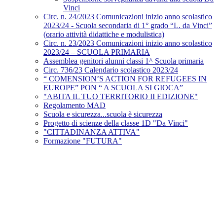
Vinci
Circ. n. 24/2023 Comunicazioni inizio anno scolastico
2023/24 - Scuola secondaria di 1° grado “L. da Vinci”
(orario attività didattiche e modulistica)
Circ. n. 23/2023 Comunicazioni inizio anno scolastico
2023/24 – SCUOLA PRIMARIA
Assemblea genitori alunni classi 1^ Scuola primaria
Circ. 736/23 Calendario scolastico 2023/24
“ COMENSION’S ACTION FOR REFUGEES IN
EUROPE” PON “ A SCUOLA SI GIOCA”
"ABITA IL TUO TERRITORIO II EDIZIONE"
Regolamento MAD
Scuola e sicurezza...scuola è sicurezza
Progetto di scienze della classe 1D "Da Vinci"
"CITTADINANZA ATTIVA"
Formazione "FUTURA"