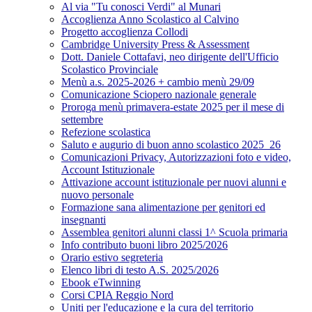
Al via "Tu conosci Verdi" al Munari
Accoglienza Anno Scolastico al Calvino
Progetto accoglienza Collodi
Cambridge University Press & Assessment
Dott. Daniele Cottafavi, neo dirigente dell'Ufficio
Scolastico Provinciale
Menù a.s. 2025-2026 + cambio menù 29/09
Comunicazione Sciopero nazionale generale
Proroga menù primavera-estate 2025 per il mese di
settembre
Refezione scolastica
Saluto e augurio di buon anno scolastico 2025_26
Comunicazioni Privacy, Autorizzazioni foto e video,
Account Istituzionale
Attivazione account istituzionale per nuovi alunni e
nuovo personale
Formazione sana alimentazione per genitori ed
insegnanti
Assemblea genitori alunni classi 1^ Scuola primaria
Info contributo buoni libro 2025/2026
Orario estivo segreteria
Elenco libri di testo A.S. 2025/2026
Ebook eTwinning
Corsi CPIA Reggio Nord
Uniti per l'educazione e la cura del territorio