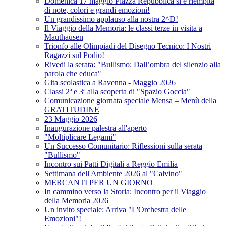
Domenica 17 maggio Piazza Repubblica si è riempita
di note, colori e grandi emozioni!
Un grandissimo applauso alla nostra 2^D!
Il Viaggio della Memoria: le classi terze in visita a
Mauthausen
Trionfo alle Olimpiadi del Disegno Tecnico: I Nostri
Ragazzi sul Podio!
Rivedi la serata: "Bullismo: Dall’ombra del silenzio alla
parola che educa"
Gita scolastica a Ravenna - Maggio 2026
Classi 2ª e 3ª alla scoperta di "Spazio Goccia"
Comunicazione giornata speciale Mensa – Menù della
GRATITUDINE
23 Maggio 2026
Inaugurazione palestra all'aperto
"Moltiplicare Legami"
Un Successo Comunitario: Riflessioni sulla serata
"Bullismo"
Incontro sui Patti Digitali a Reggio Emilia
Settimana dell'Ambiente 2026 al "Calvino"
MERCANTI PER UN GIORNO
In cammino verso la Storia: Incontro per il Viaggio
della Memoria 2026
Un invito speciale: Arriva "L'Orchestra delle
Emozioni"!