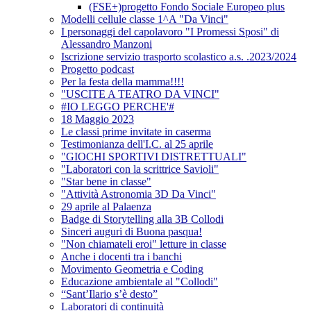
(FSE+)progetto Fondo Sociale Europeo plus
Modelli cellule classe 1^A "Da Vinci"
I personaggi del capolavoro "I Promessi Sposi" di
Alessandro Manzoni
Iscrizione servizio trasporto scolastico a.s. .2023/2024
Progetto podcast
Per la festa della mamma!!!!
"USCITE A TEATRO DA VINCI"
#IO LEGGO PERCHE'#
18 Maggio 2023
Le classi prime invitate in caserma
Testimonianza dell'I.C. al 25 aprile
"GIOCHI SPORTIVI DISTRETTUALI"
"Laboratori con la scrittrice Savioli"
"Star bene in classe"
"Attività Astronomia 3D Da Vinci"
29 aprile al Palaenza
Badge di Storytelling alla 3B Collodi
Sinceri auguri di Buona pasqua!
"Non chiamateli eroi" letture in classe
Anche i docenti tra i banchi
Movimento Geometria e Coding
Educazione ambientale al "Collodi"
“Sant’Ilario s’è desto”
Laboratori di continuità