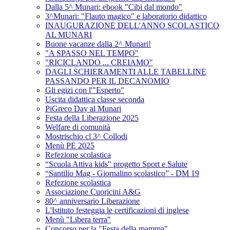
Dalla 5^ Munari: ebook "Cibi dal mondo"
3^Munari: "Flauto magico" e laboratorio didattico
INAUGURAZIONE DELL'ANNO SCOLASTICO
AL MUNARI
Buone vacanze dalla 2^ Munari!
"A SPASSO NEL TEMPO"
"RICICLANDO ... CREIAMO"
DAGLI SCHIERAMENTI ALLE TABELLINE
PASSANDO PER IL DECANOMIO
Gli egizi con l'"Esperto"
Uscita didattica classe seconda
PiGreco Day al Munari
Festa della Liberazione 2025
Welfare di comunità
Mostrischio cl 3^ Collodi
Menù PE 2025
Refezione scolastica
“Scuola Attiva kids" progetto Sport e Salute
“Santilio Mag - Giornalino scolastico” - DM 19
Refezione scolastica
Associazione Cuoricini A&G
80^ anniversario Liberazione
L'Istituto festeggia le certificazioni di inglese
Menù "Libera terra"
Concorso per la "Festa della mamma"