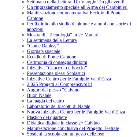
Settimana della Lettura: Un Viaggio Tra gli eventi!
Un ringraziamento speciale all’Arma dei Carabinieri
Manifestazione commemorativa Eccidio di Ponte
Cantone
Per il diritto allo studio di alunne e alunni con storie di
adozioni
Mostra di "Tecnologia" in 2^ Munari
La settimana della Lettura
“Come Banksy”
Giornata speciale
Eccidio di Ponte Cantone
Cerimonia di consegna diplomi
Iniziativa “Cancro io ti boccio”
Presentazione plessi Scolastici
Iniziative Centro per le Famiglie Val d'Enza
2.025 Progetti al Comprensivo!!!!
Auguri dal plesso "Calvino"
Buon Natale
La magia del teatro
Laboratorio dei biscotti di Natale
Nuova iniziativa Centro per le Famiglie Val d'Enza
Plastico del quartiere
Didattica digitale in classe 2^ Calvino
Manifestazione conclusiva del Progetto Teatrale
Sostieni la scuola con un gesto delizioso