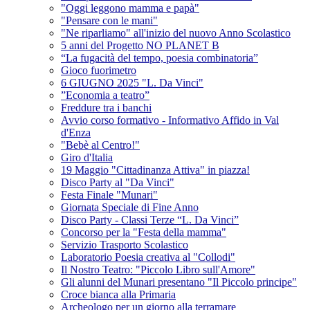
"Oggi leggono mamma e papà"
"Pensare con le mani"
"Ne riparliamo" all'inizio del nuovo Anno Scolastico
5 anni del Progetto NO PLANET B
“La fugacità del tempo, poesia combinatoria”
Gioco fuorimetro
6 GIUGNO 2025 "L. Da Vinci"
”Economia a teatro”
Freddure tra i banchi
Avvio corso formativo - Informativo Affido in Val
d'Enza
"Bebè al Centro!"
Giro d'Italia
19 Maggio "Cittadinanza Attiva" in piazza!
Disco Party al "Da Vinci"
Festa Finale "Munari"
Giornata Speciale di Fine Anno
Disco Party - Classi Terze “L. Da Vinci”
Concorso per la "Festa della mamma"
Servizio Trasporto Scolastico
Laboratorio Poesia creativa al "Collodi"
Il Nostro Teatro: "Piccolo Libro sull'Amore"
Gli alunni del Munari presentano "Il Piccolo principe"
Croce bianca alla Primaria
Archeologo per un giorno alla terramare