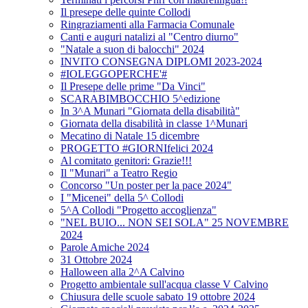
Il presepe delle quinte Collodi
Ringraziamenti alla Farmacia Comunale
Canti e auguri natalizi al "Centro diurno"
"Natale a suon di balocchi" 2024
INVITO CONSEGNA DIPLOMI 2023-2024
#IOLEGGOPERCHE'#
Il Presepe delle prime "Da Vinci"
SCARABIMBOCCHIO 5^edizione
In 3^A Munari "Giornata della disabilità"
Giornata della disabilità in classe 1^Munari
Mecatino di Natale 15 dicembre
PROGETTO #GIORNIfelici 2024
Al comitato genitori: Grazie!!!
Il "Munari" a Teatro Regio
Concorso "Un poster per la pace 2024"
I "Micenei" della 5^ Collodi
5^A Collodi "Progetto accoglienza"
"NEL BUIO... NON SEI SOLA" 25 NOVEMBRE
2024
Parole Amiche 2024
31 Ottobre 2024
Halloween alla 2^A Calvino
Progetto ambientale sull'acqua classe V Calvino
Chiusura delle scuole sabato 19 ottobre 2024