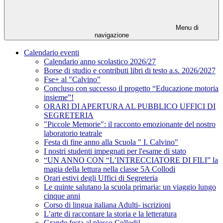
Menu di
navigazione
Calendario eventi
Calendario anno scolastico 2026/27
Borse di studio e contributi libri di testo a.s. 2026/2027
Fse+ al "Calvino"
Concluso con successo il progetto “Educazione motoria
insieme”!
ORARI DI APERTURA AL PUBBLICO UFFICI DI
SEGRETERIA
"Piccole Memorie": il racconto emozionante del nostro
laboratorio teatrale
Festa di fine anno alla Scuola " I. Calvino"
I nostri studenti impegnati per l'esame di stato
“UN ANNO CON “L’INTRECCIATORE DI FILI” la
magia della lettura nella classe 5A Collodi
Orari estivi degli Uffici di Segreteria
Le quinte salutano la scuola primaria: un viaggio lungo
cinque anni
Corso di lingua italiana Adulti- iscrizioni
L’arte di raccontare la storia e la letteratura
Grande festa al plesso Collodi!