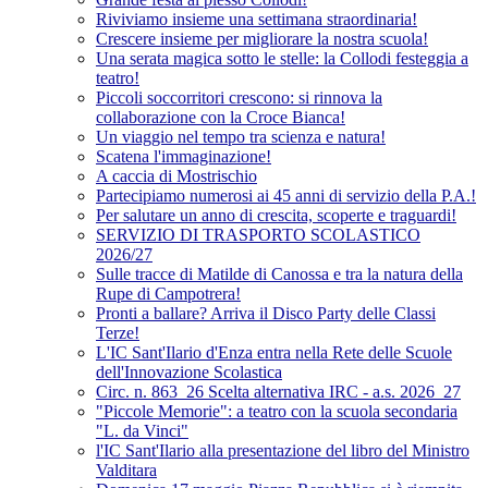
Riviviamo insieme una settimana straordinaria!
Crescere insieme per migliorare la nostra scuola!
Una serata magica sotto le stelle: la Collodi festeggia a
teatro!
Piccoli soccorritori crescono: si rinnova la
collaborazione con la Croce Bianca!
Un viaggio nel tempo tra scienza e natura!
Scatena l'immaginazione!
A caccia di Mostrischio
Partecipiamo numerosi ai 45 anni di servizio della P.A.!
Per salutare un anno di crescita, scoperte e traguardi!
SERVIZIO DI TRASPORTO SCOLASTICO
2026/27
Sulle tracce di Matilde di Canossa e tra la natura della
Rupe di Campotrera!
Pronti a ballare? Arriva il Disco Party delle Classi
Terze!
L'IC Sant'Ilario d'Enza entra nella Rete delle Scuole
dell'Innovazione Scolastica
Circ. n. 863_26 Scelta alternativa IRC - a.s. 2026_27
"Piccole Memorie": a teatro con la scuola secondaria
"L. da Vinci"
l'IC Sant'Ilario alla presentazione del libro del Ministro
Valditara