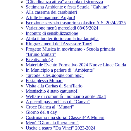
"Cittadinanza attiva" a scuola di sicurezza
Settimana Ambiente e festa Scuola "Calvino"
Alla caserma dei carabinieri
A tutte le mamme! Auguri!
Iscrizione servizio trasporto scolastico A.S. 2024/2025
Variazione menù mercoledì 08/05/2024
Incontro di sensibilizzazione
Abita il tuo territorio con la tua famiglia
Ringraziamenti dell'Assessore Tanzi
Progetto Musica in movimento - Scuola primaria
“Bruno Munari”
Kreativando@
Materiale Evento Formativo 2024 Nuove Linee Guida
In Municipio a parlare di "Ambiente"
"qrcode_sites.google.com.png"
Festa plesso Munari
Visita alla Caritas di Sant'Ilario
Mostischio è stato catturato!!
Welfare di comunità - notiziario aprile 2024
A piccoli passi nell'uso di "Canva"
Croce Bianca al "Munari"
Giorno del π day
Costruiamo una storia! Classe 3^A Munari
Menù "Giornata libera terra"
Uscite a teatro "Da Vinci" 2023-2024