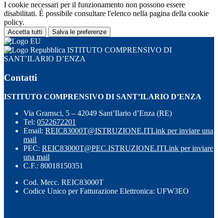
I cookie necessari per il funzionamento non possono essere
disabilitati. È possibile consultare l'elenco nella pagina della cookie
policy.
Accetta tutti
Salva le preferenze
ISTITUTO COMPRENSIVO DI
SANT’ILARIO D’ENZA
Contatti
ISTITUTO COMPRENSIVO DI SANT’ILARIO D’ENZA
Via Gramsci, 5 – 42049 Sant’Ilario d’Enza (RE)
Tel:
0522672201
Email:
REIC83000T@ISTRUZIONE.IT
Link per inviare una
mail
PEC:
REIC83000T@PEC.ISTRUZIONE.IT
Link per inviare
una mail
C.F.: 80018150351
Cod. Mecc. REIC83000T
Codice Unico per Fatturazione Elettronica: UFW3EO