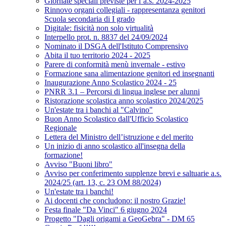
Giornate speciali previste per l’a.s. 2024-2025
Rinnovo organi collegiali - rappresentanza genitori
Scuola secondaria di I grado
Digitale: fisicità non solo virtualità
Interpello prot. n. 8837 del 24/09/2024
Nominato il DSGA dell'Istituto Comprensivo
Abita il tuo territorio 2024 - 2025
Parere di conformità menù invernale - estivo
Formazione sana alimentazione genitori ed insegnanti
Inaugurazione Anno Scolastico 2024 - 25
PNRR 3.1 – Percorsi di lingua inglese per alunni
Ristorazione scolastica anno scolastico 2024/2025
Un'estate tra i banchi al "Calvino"
Buon Anno Scolastico dall'Ufficio Scolastico
Regionale
Lettera del Ministro dell’istruzione e del merito
Un inizio di anno scolastico all'insegna della
formazione!
Avviso "Buoni libro"
Avviso per conferimento supplenze brevi e saltuarie a.s.
2024/25 (art. 13, c. 23 OM 88/2024)
Un'estate tra i banchi!
Ai docenti che concludono: il nostro Grazie!
Festa finale "Da Vinci" 6 giugno 2024
Progetto "Dagli origami a GeoGebra" - DM 65