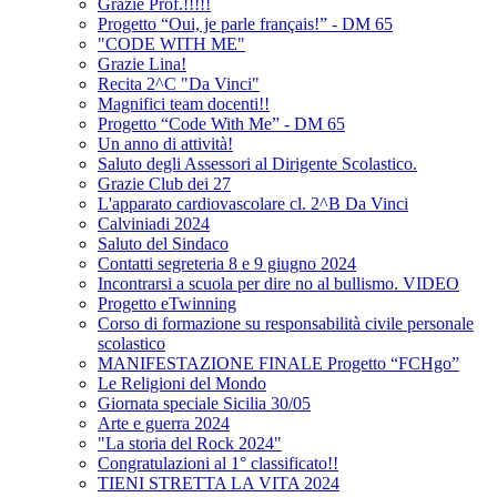
Grazie Prof.!!!!!
Progetto “Oui, je parle français!” - DM 65
"CODE WITH ME"
Grazie Lina!
Recita 2^C "Da Vinci"
Magnifici team docenti!!
Progetto “Code With Me” - DM 65
Un anno di attività!
Saluto degli Assessori al Dirigente Scolastico.
Grazie Club dei 27
L'apparato cardiovascolare cl. 2^B Da Vinci
Calviniadi 2024
Saluto del Sindaco
Contatti segreteria 8 e 9 giugno 2024
Incontrarsi a scuola per dire no al bullismo. VIDEO
Progetto eTwinning
Corso di formazione su responsabilità civile personale
scolastico
MANIFESTAZIONE FINALE Progetto “FCHgo”
Le Religioni del Mondo
Giornata speciale Sicilia 30/05
Arte e guerra 2024
"La storia del Rock 2024"
Congratulazioni al 1° classificato!!
TIENI STRETTA LA VITA 2024