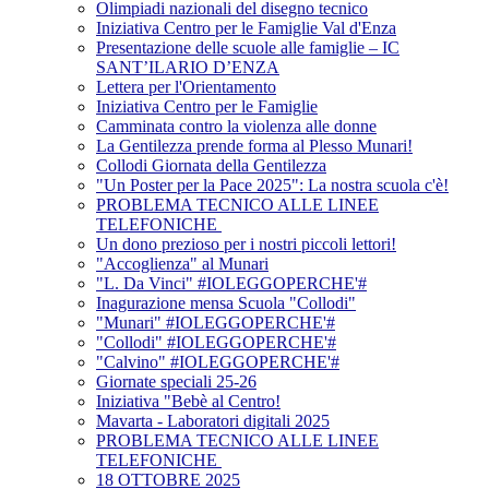
Olimpiadi nazionali del disegno tecnico
Iniziativa Centro per le Famiglie Val d'Enza
Presentazione delle scuole alle famiglie – IC
SANT’ILARIO D’ENZA
Lettera per l'Orientamento
Iniziativa Centro per le Famiglie
Camminata contro la violenza alle donne
La Gentilezza prende forma al Plesso Munari!
Collodi Giornata della Gentilezza
"Un Poster per la Pace 2025": La nostra scuola c'è!
PROBLEMA TECNICO ALLE LINEE
TELEFONICHE
Un dono prezioso per i nostri piccoli lettori!
"Accoglienza" al Munari
"L. Da Vinci" #IOLEGGOPERCHE'#
Inagurazione mensa Scuola "Collodi"
"Munari" #IOLEGGOPERCHE'#
"Collodi" #IOLEGGOPERCHE'#
"Calvino" #IOLEGGOPERCHE'#
Giornate speciali 25-26
Iniziativa "Bebè al Centro!
Mavarta - Laboratori digitali 2025
PROBLEMA TECNICO ALLE LINEE
TELEFONICHE
18 OTTOBRE 2025