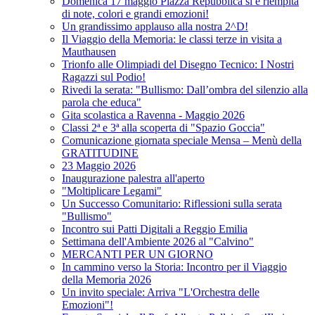
Domenica 17 maggio Piazza Repubblica si è riempita
di note, colori e grandi emozioni!
Un grandissimo applauso alla nostra 2^D!
Il Viaggio della Memoria: le classi terze in visita a
Mauthausen
Trionfo alle Olimpiadi del Disegno Tecnico: I Nostri
Ragazzi sul Podio!
Rivedi la serata: "Bullismo: Dall’ombra del silenzio alla
parola che educa"
Gita scolastica a Ravenna - Maggio 2026
Classi 2ª e 3ª alla scoperta di "Spazio Goccia"
Comunicazione giornata speciale Mensa – Menù della
GRATITUDINE
23 Maggio 2026
Inaugurazione palestra all'aperto
"Moltiplicare Legami"
Un Successo Comunitario: Riflessioni sulla serata
"Bullismo"
Incontro sui Patti Digitali a Reggio Emilia
Settimana dell'Ambiente 2026 al "Calvino"
MERCANTI PER UN GIORNO
In cammino verso la Storia: Incontro per il Viaggio
della Memoria 2026
Un invito speciale: Arriva "L'Orchestra delle
Emozioni"!