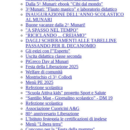
Dalla 5^ Munari: ebook "Cibi dal mondo"
3^Munari: "Flauto magico" e laboratorio didattico
INAUGURAZIONE DELL'ANNO SCOLASTICO
AL MUNARI
Buone vacanze dalla 2^ Munari!
"A SPASSO NEL TEMPO"
"RICICLANDO ... CREIAMO"
DAGLI SCHIERAMENTI ALLE TABELLINE
PASSANDO PER IL DECANOMIO
Gli egizi con l'"Esperto"
Uscita didattica classe seconda
PiGreco Day al Munari
Festa della Liberazione 2025
Welfare di comunità
Mostrischio cl 3^ Collodi
Menù PE 2025
Refezione scolastica
“Scuola Attiva kids" progetto Sport e Salute
“Santilio Mag - Giornalino scolastico” - DM 19
Refezione scolastica
Associazione Cuoricini A&G
80^ anniversario Liberazione
L'Istituto festeggia le certificazioni di inglese
Menù "Libera terra"
Concorso per la "Festa della mamma"