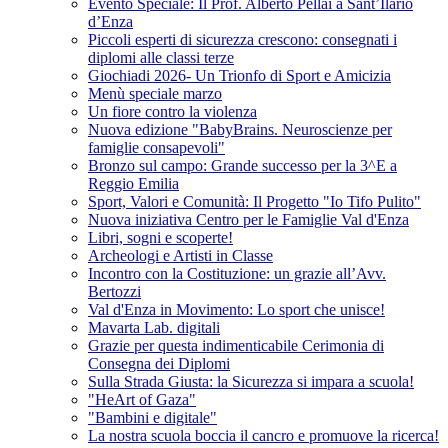
Evento Speciale: Il Prof. Alberto Pellai a Sant’Ilario
d’Enza
Piccoli esperti di sicurezza crescono: consegnati i
diplomi alle classi terze
Giochiadi 2026- Un Trionfo di Sport e Amicizia
Menù speciale marzo
Un fiore contro la violenza
Nuova edizione "BabyBrains. Neuroscienze per
famiglie consapevoli"
Bronzo sul campo: Grande successo per la 3^E a
Reggio Emilia
Sport, Valori e Comunità: Il Progetto "Io Tifo Pulito"
Nuova iniziativa Centro per le Famiglie Val d'Enza
Libri, sogni e scoperte!
Archeologi e Artisti in Classe
Incontro con la Costituzione: un grazie all’Avv.
Bertozzi
Val d'Enza in Movimento: Lo sport che unisce!
Mavarta Lab. digitali
Grazie per questa indimenticabile Cerimonia di
Consegna dei Diplomi
Sulla Strada Giusta: la Sicurezza si impara a scuola!
"HeArt of Gaza"
"Bambini e digitale"
La nostra scuola boccia il cancro e promuove la ricerca!