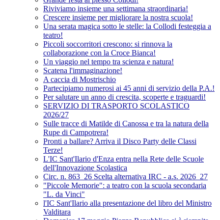
Riviviamo insieme una settimana straordinaria!
Crescere insieme per migliorare la nostra scuola!
Una serata magica sotto le stelle: la Collodi festeggia a
teatro!
Piccoli soccorritori crescono: si rinnova la
collaborazione con la Croce Bianca!
Un viaggio nel tempo tra scienza e natura!
Scatena l'immaginazione!
A caccia di Mostrischio
Partecipiamo numerosi ai 45 anni di servizio della P.A.!
Per salutare un anno di crescita, scoperte e traguardi!
SERVIZIO DI TRASPORTO SCOLASTICO
2026/27
Sulle tracce di Matilde di Canossa e tra la natura della
Rupe di Campotrera!
Pronti a ballare? Arriva il Disco Party delle Classi
Terze!
L'IC Sant'Ilario d'Enza entra nella Rete delle Scuole
dell'Innovazione Scolastica
Circ. n. 863_26 Scelta alternativa IRC - a.s. 2026_27
"Piccole Memorie": a teatro con la scuola secondaria
"L. da Vinci"
l'IC Sant'Ilario alla presentazione del libro del Ministro
Valditara