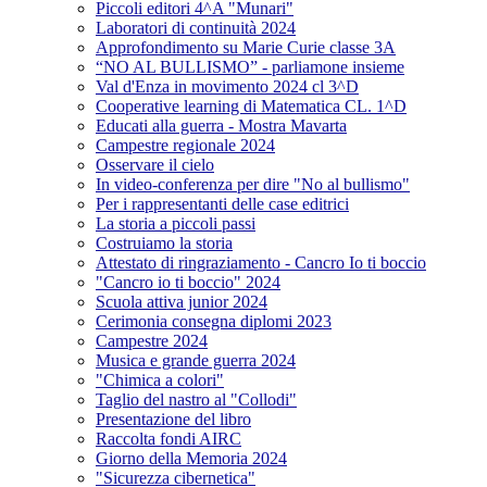
Piccoli editori 4^A "Munari"
Laboratori di continuità 2024
Approfondimento su Marie Curie classe 3A
“NO AL BULLISMO” - parliamone insieme
Val d'Enza in movimento 2024 cl 3^D
Cooperative learning di Matematica CL. 1^D
Educati alla guerra - Mostra Mavarta
Campestre regionale 2024
Osservare il cielo
In video-conferenza per dire "No al bullismo"
Per i rappresentanti delle case editrici
La storia a piccoli passi
Costruiamo la storia
Attestato di ringraziamento - Cancro Io ti boccio
"Cancro io ti boccio" 2024
Scuola attiva junior 2024
Cerimonia consegna diplomi 2023
Campestre 2024
Musica e grande guerra 2024
"Chimica a colori"
Taglio del nastro al "Collodi"
Presentazione del libro
Raccolta fondi AIRC
Giorno della Memoria 2024
"Sicurezza cibernetica"