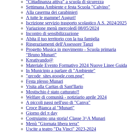
"Cittadinanza attiva" a scuola di sicurezza
Settimana Ambiente e festa Scuola "Calvino"
Alla caserma dei carabinieri
A tutte le mamme! Auguri!
Iscrizione servizio trasporto scolastico A.S. 2024/2025
Variazione menù mercoledì 08/05/2024
Incontro di sensibilizzazione
Abita il tuo territorio con la tua famiglia
Ringraziamenti dell'Assessore Tanzi
Progetto Musica in movimento - Scuola primaria
“Bruno Munari”
Kreativando@
Materiale Evento Formativo 2024 Nuove Linee Guida
In Municipio a parlare di "Ambiente"
"qrcode_sites.google.com.png"
Festa plesso Munari
Visita alla Caritas di Sant'Ilario
Mostischio è stato catturato!!
Welfare di comunità - notiziario aprile 2024
A piccoli passi nell'uso di "Canva"
Croce Bianca al "Munari"
Giorno del π day
Costruiamo una storia! Classe 3^A Munari
Menù "Giornata libera terra"
Uscite a teatro "Da Vinci" 2023-2024