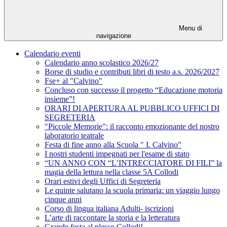
Menu di
navigazione
Calendario eventi
Calendario anno scolastico 2026/27
Borse di studio e contributi libri di testo a.s. 2026/2027
Fse+ al "Calvino"
Concluso con successo il progetto “Educazione motoria
insieme”!
ORARI DI APERTURA AL PUBBLICO UFFICI DI
SEGRETERIA
"Piccole Memorie": il racconto emozionante del nostro
laboratorio teatrale
Festa di fine anno alla Scuola " I. Calvino"
I nostri studenti impegnati per l'esame di stato
“UN ANNO CON “L’INTRECCIATORE DI FILI” la
magia della lettura nella classe 5A Collodi
Orari estivi degli Uffici di Segreteria
Le quinte salutano la scuola primaria: un viaggio lungo
cinque anni
Corso di lingua italiana Adulti- iscrizioni
L’arte di raccontare la storia e la letteratura
Grande festa al plesso Collodi!