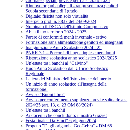
Giornate speciali previste per l’a.s. 2024-2025
Rinnovo organi collegiali - rappresentanza genitori
Scuola secondaria di I grado
Digitale: fisicità non solo virtualità
Interpello prot. n. 8837 del 24/09/2024
Nominato il DSGA dell'Istituto Comprensivo
Abita il tuo territorio 2024 - 2025
Parere di conformità menù invernale - estivo
Formazione sana alimentazione genitori ed insegnanti
Inaugurazione Anno Scolastico 2024 - 25
PNRR 3.1 – Percorsi di lingua inglese per alunni
Ristorazione scolastica anno scolastico 2024/2025
Un'estate tra i banchi al "Calvino"
Buon Anno Scolastico dall'Ufficio Scolastico
Regionale
Lettera del Ministro dell’istruzione e del merito
Un inizio di anno scolastico all'insegna della
formazione!
Avviso "Buoni libro"
Avviso per conferimento supplenze brevi e saltuarie a.s.
2024/25 (art. 13, c. 23 OM 88/2024)
Un'estate tra i banchi!
Ai docenti che concludono: il nostro Grazie!
Festa finale "Da Vinci" 6 giugno 2024
Progetto "Dagli origami a GeoGebra" - DM 65