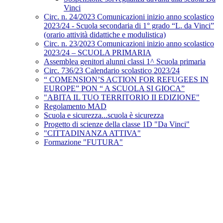
Vinci
Circ. n. 24/2023 Comunicazioni inizio anno scolastico
2023/24 - Scuola secondaria di 1° grado “L. da Vinci”
(orario attività didattiche e modulistica)
Circ. n. 23/2023 Comunicazioni inizio anno scolastico
2023/24 – SCUOLA PRIMARIA
Assemblea genitori alunni classi 1^ Scuola primaria
Circ. 736/23 Calendario scolastico 2023/24
“ COMENSION’S ACTION FOR REFUGEES IN
EUROPE” PON “ A SCUOLA SI GIOCA”
"ABITA IL TUO TERRITORIO II EDIZIONE"
Regolamento MAD
Scuola e sicurezza...scuola è sicurezza
Progetto di scienze della classe 1D "Da Vinci"
"CITTADINANZA ATTIVA"
Formazione "FUTURA"