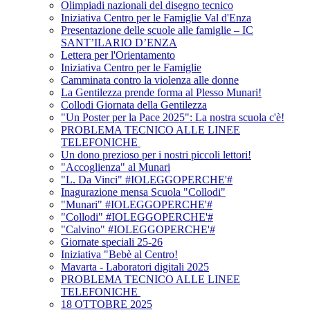
Olimpiadi nazionali del disegno tecnico
Iniziativa Centro per le Famiglie Val d'Enza
Presentazione delle scuole alle famiglie – IC
SANT’ILARIO D’ENZA
Lettera per l'Orientamento
Iniziativa Centro per le Famiglie
Camminata contro la violenza alle donne
La Gentilezza prende forma al Plesso Munari!
Collodi Giornata della Gentilezza
"Un Poster per la Pace 2025": La nostra scuola c'è!
PROBLEMA TECNICO ALLE LINEE
TELEFONICHE
Un dono prezioso per i nostri piccoli lettori!
"Accoglienza" al Munari
"L. Da Vinci" #IOLEGGOPERCHE'#
Inagurazione mensa Scuola "Collodi"
"Munari" #IOLEGGOPERCHE'#
"Collodi" #IOLEGGOPERCHE'#
"Calvino" #IOLEGGOPERCHE'#
Giornate speciali 25-26
Iniziativa "Bebè al Centro!
Mavarta - Laboratori digitali 2025
PROBLEMA TECNICO ALLE LINEE
TELEFONICHE
18 OTTOBRE 2025