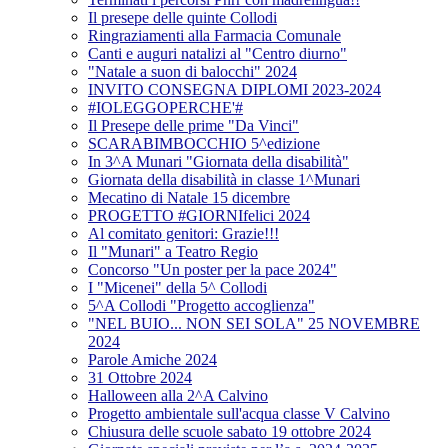
Il presepe delle quinte Collodi
Ringraziamenti alla Farmacia Comunale
Canti e auguri natalizi al "Centro diurno"
"Natale a suon di balocchi" 2024
INVITO CONSEGNA DIPLOMI 2023-2024
#IOLEGGOPERCHE'#
Il Presepe delle prime "Da Vinci"
SCARABIMBOCCHIO 5^edizione
In 3^A Munari "Giornata della disabilità"
Giornata della disabilità in classe 1^Munari
Mecatino di Natale 15 dicembre
PROGETTO #GIORNIfelici 2024
Al comitato genitori: Grazie!!!
Il "Munari" a Teatro Regio
Concorso "Un poster per la pace 2024"
I "Micenei" della 5^ Collodi
5^A Collodi "Progetto accoglienza"
"NEL BUIO... NON SEI SOLA" 25 NOVEMBRE
2024
Parole Amiche 2024
31 Ottobre 2024
Halloween alla 2^A Calvino
Progetto ambientale sull'acqua classe V Calvino
Chiusura delle scuole sabato 19 ottobre 2024