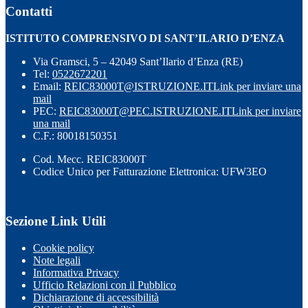
Contatti
ISTITUTO COMPRENSIVO DI SANT’ILARIO D’ENZA
Via Gramsci, 5 – 42049 Sant’Ilario d’Enza (RE)
Tel:
0522672201
Email:
REIC83000T@ISTRUZIONE.IT
Link per inviare una
mail
PEC:
REIC83000T@PEC.ISTRUZIONE.IT
Link per inviare
una mail
C.F.: 80018150351
Cod. Mecc. REIC83000T
Codice Unico per Fatturazione Elettronica: UFW3EO
Sezione Link Utili
Cookie policy
Note legali
Informativa Privacy
Ufficio Relazioni con il Pubblico
Dichiarazione di accessibilità