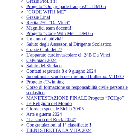
Grazie Prof.!!!!!
Progetto “Oui, je parle français!” - DM 65
"CODE WITH ME"
Grazie Lina!
Recita 2^C "Da Vinci"
Magnifici team docenti!!
Progetto “Code With Me” - DM 65
Un anno di attività!
Saluto degli Assessori al Dirigente Scolastico.
Grazie Club dei 27
L'apparato cardiovascolare cl. 2^B Da Vinci
Calviniadi 2024
Saluto del Sindaco
Contatti segreteria 8 e 9 giugno 2024
Incontrarsi a scuola per dire no al bullismo. VIDEO
Progetto eTwinning
Corso di formazione su responsabilità civile personale
scolastico
MANIFESTAZIONE FINALE Progetto “FCHgo”
Le Religioni del Mondo
Giornata speciale Sicilia 30/05
Arte e guerra 2024
"La storia del Rock 2024"
Congratulazioni al 1° classificato!!
TIENI STRETTA LA VITA 2024