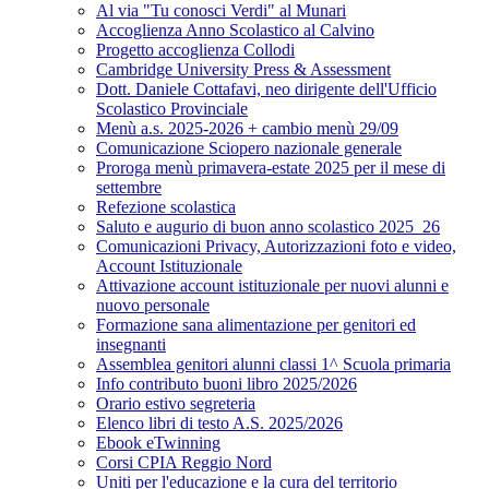
Al via "Tu conosci Verdi" al Munari
Accoglienza Anno Scolastico al Calvino
Progetto accoglienza Collodi
Cambridge University Press & Assessment
Dott. Daniele Cottafavi, neo dirigente dell'Ufficio
Scolastico Provinciale
Menù a.s. 2025-2026 + cambio menù 29/09
Comunicazione Sciopero nazionale generale
Proroga menù primavera-estate 2025 per il mese di
settembre
Refezione scolastica
Saluto e augurio di buon anno scolastico 2025_26
Comunicazioni Privacy, Autorizzazioni foto e video,
Account Istituzionale
Attivazione account istituzionale per nuovi alunni e
nuovo personale
Formazione sana alimentazione per genitori ed
insegnanti
Assemblea genitori alunni classi 1^ Scuola primaria
Info contributo buoni libro 2025/2026
Orario estivo segreteria
Elenco libri di testo A.S. 2025/2026
Ebook eTwinning
Corsi CPIA Reggio Nord
Uniti per l'educazione e la cura del territorio