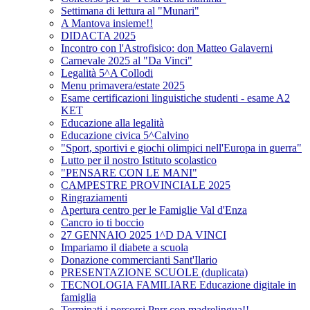
Settimana di lettura al "Munari"
A Mantova insieme!!
DIDACTA 2025
Incontro con l'Astrofisico: don Matteo Galaverni
Carnevale 2025 al "Da Vinci"
Legalità 5^A Collodi
Menu primavera/estate 2025
Esame certificazioni linguistiche studenti - esame A2
KET
Educazione alla legalità
Educazione civica 5^Calvino
"Sport, sportivi e giochi olimpici nell'Europa in guerra"
Lutto per il nostro Istituto scolastico
"PENSARE CON LE MANI"
CAMPESTRE PROVINCIALE 2025
Ringraziamenti
Apertura centro per le Famiglie Val d'Enza
Cancro io ti boccio
27 GENNAIO 2025 1^D DA VINCI
Impariamo il diabete a scuola
Donazione commercianti Sant'Ilario
PRESENTAZIONE SCUOLE (duplicata)
TECNOLOGIA FAMILIARE Educazione digitale in
famiglia
Terminati i percorsi Pnrr con madrelingua!!