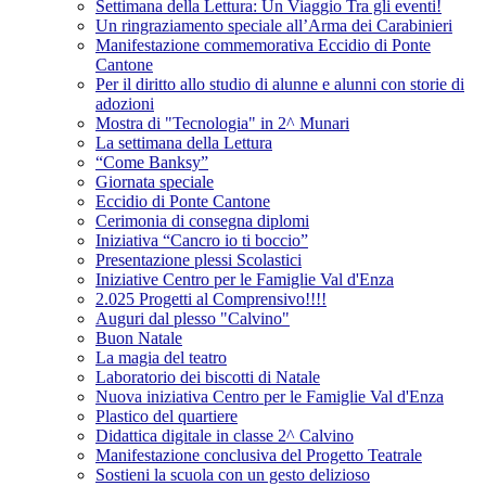
Settimana della Lettura: Un Viaggio Tra gli eventi!
Un ringraziamento speciale all’Arma dei Carabinieri
Manifestazione commemorativa Eccidio di Ponte
Cantone
Per il diritto allo studio di alunne e alunni con storie di
adozioni
Mostra di "Tecnologia" in 2^ Munari
La settimana della Lettura
“Come Banksy”
Giornata speciale
Eccidio di Ponte Cantone
Cerimonia di consegna diplomi
Iniziativa “Cancro io ti boccio”
Presentazione plessi Scolastici
Iniziative Centro per le Famiglie Val d'Enza
2.025 Progetti al Comprensivo!!!!
Auguri dal plesso "Calvino"
Buon Natale
La magia del teatro
Laboratorio dei biscotti di Natale
Nuova iniziativa Centro per le Famiglie Val d'Enza
Plastico del quartiere
Didattica digitale in classe 2^ Calvino
Manifestazione conclusiva del Progetto Teatrale
Sostieni la scuola con un gesto delizioso