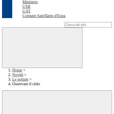
Ministero
USR
UAT
Comune Sant'Ilario d'Enza
Campo di ricerca per le pagine del sito
Home
>
Novità
>
Le notizie
>
Osservare il cielo