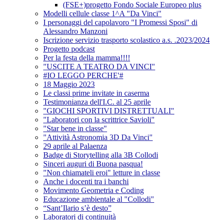
(FSE+)progetto Fondo Sociale Europeo plus
Modelli cellule classe 1^A "Da Vinci"
I personaggi del capolavoro "I Promessi Sposi" di
Alessandro Manzoni
Iscrizione servizio trasporto scolastico a.s. .2023/2024
Progetto podcast
Per la festa della mamma!!!!
"USCITE A TEATRO DA VINCI"
#IO LEGGO PERCHE'#
18 Maggio 2023
Le classi prime invitate in caserma
Testimonianza dell'I.C. al 25 aprile
"GIOCHI SPORTIVI DISTRETTUALI"
"Laboratori con la scrittrice Savioli"
"Star bene in classe"
"Attività Astronomia 3D Da Vinci"
29 aprile al Palaenza
Badge di Storytelling alla 3B Collodi
Sinceri auguri di Buona pasqua!
"Non chiamateli eroi" letture in classe
Anche i docenti tra i banchi
Movimento Geometria e Coding
Educazione ambientale al "Collodi"
“Sant’Ilario s’è desto”
Laboratori di continuità