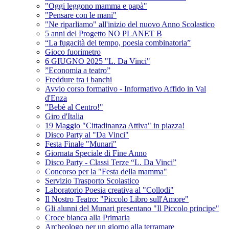
"Oggi leggono mamma e papà"
"Pensare con le mani"
"Ne riparliamo" all'inizio del nuovo Anno Scolastico
5 anni del Progetto NO PLANET B
“La fugacità del tempo, poesia combinatoria”
Gioco fuorimetro
6 GIUGNO 2025 "L. Da Vinci"
”Economia a teatro”
Freddure tra i banchi
Avvio corso formativo - Informativo Affido in Val
d'Enza
"Bebè al Centro!"
Giro d'Italia
19 Maggio "Cittadinanza Attiva" in piazza!
Disco Party al "Da Vinci"
Festa Finale "Munari"
Giornata Speciale di Fine Anno
Disco Party - Classi Terze “L. Da Vinci”
Concorso per la "Festa della mamma"
Servizio Trasporto Scolastico
Laboratorio Poesia creativa al "Collodi"
Il Nostro Teatro: "Piccolo Libro sull'Amore"
Gli alunni del Munari presentano "Il Piccolo principe"
Croce bianca alla Primaria
Archeologo per un giorno alla terramare