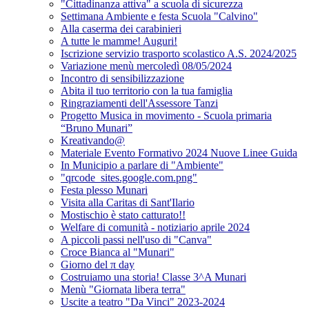
"Cittadinanza attiva" a scuola di sicurezza
Settimana Ambiente e festa Scuola "Calvino"
Alla caserma dei carabinieri
A tutte le mamme! Auguri!
Iscrizione servizio trasporto scolastico A.S. 2024/2025
Variazione menù mercoledì 08/05/2024
Incontro di sensibilizzazione
Abita il tuo territorio con la tua famiglia
Ringraziamenti dell'Assessore Tanzi
Progetto Musica in movimento - Scuola primaria
“Bruno Munari”
Kreativando@
Materiale Evento Formativo 2024 Nuove Linee Guida
In Municipio a parlare di "Ambiente"
"qrcode_sites.google.com.png"
Festa plesso Munari
Visita alla Caritas di Sant'Ilario
Mostischio è stato catturato!!
Welfare di comunità - notiziario aprile 2024
A piccoli passi nell'uso di "Canva"
Croce Bianca al "Munari"
Giorno del π day
Costruiamo una storia! Classe 3^A Munari
Menù "Giornata libera terra"
Uscite a teatro "Da Vinci" 2023-2024