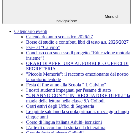
Menu di
navigazione
Calendario eventi
Calendario anno scolastico 2026/27
Borse di studio e contributi libri di testo a.s. 2026/2027
Fse+ al "Calvino"
Concluso con successo il progetto “Educazione motoria
insieme”!
ORARI DI APERTURA AL PUBBLICO UFFICI DI
SEGRETERIA
"Piccole Memorie": il racconto emozionante del nostro
laboratorio teatrale
Festa di fine anno alla Scuola " I. Calvino"
I nostri studenti impegnati per l'esame di stato
“UN ANNO CON “L’INTRECCIATORE DI FILI” la
magia della lettura nella classe 5A Collodi
Orari estivi degli Uffici di Segreteria
Le quinte salutano la scuola primaria: un viaggio lungo
cinque anni
Corso di lingua italiana Adulti- iscrizioni
L’arte di raccontare la storia e la letteratura
Grande festa al plesso Collodi!