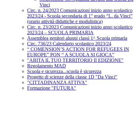
Vinci
Circ. n. 24/2023 Comunicazioni inizio anno scolastico
2023/24 - Scuola secondaria di 1° grado “L. da Vinci”
(orario attività didattiche e modulistica)
Circ. n. 23/2023 Comunicazioni inizio anno scolastico
2023/24 – SCUOLA PRIMARIA
Assemblea genitori alunni classi 1^ Scuola primaria
Circ. 736/23 Calendario scolastico 2023/24
“ COMENSION’S ACTION FOR REFUGEES IN
EUROPE” PON “ A SCUOLA SI GIOCA”
"ABITA IL TUO TERRITORIO II EDIZIONE"
Regolamento MAD
Scuola e sicurezza...scuola è sicurezza
Progetto di scienze della classe 1D "Da Vinci"
"CITTADINANZA ATTIVA"
Formazione "FUTURA"