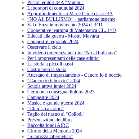
Piccoli editori 4^A "Munari"
Laboratori di continuità 2024
Approfondimento su Marie Curie classe 3A
“NO AL BULLISMO” - parliamone insieme
Val d'Enza in movimento 2024 cl 3^D
Cooperative learning di Matematica CL. 1^D
Educati alla guerra - Mostra Mavarta
Campestre regionale 2024
Osservare il cielo
In video-conferenza per dire "No al bullismo"
Per i rappresentanti delle case editrici
La storia a piccoli passi
Costruiamo la storia
Attestato di ringraziamento - Cancro Io ti boccio
"Cancro io ti boccio" 2024
Scuola attiva junior 2024
Cerimonia consegna diplomi 2023
Campestre 2024
Musica e grande guerra 2024
"Chimica a colori"
Taglio del nastro al "Collodi"
Presentazione del libro
Raccolta fondi AIRC
Giorno della Memoria 2024
"Sicurezza cibernetica"