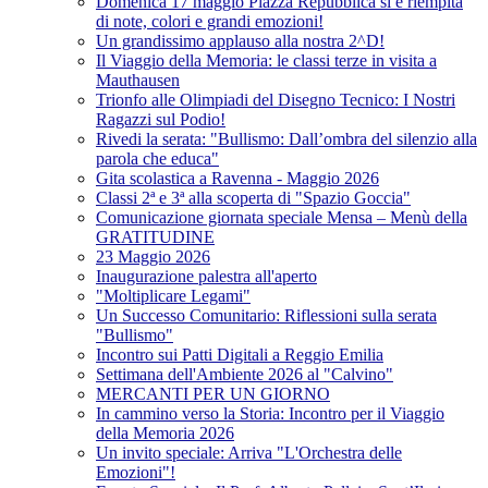
Domenica 17 maggio Piazza Repubblica si è riempita
di note, colori e grandi emozioni!
Un grandissimo applauso alla nostra 2^D!
Il Viaggio della Memoria: le classi terze in visita a
Mauthausen
Trionfo alle Olimpiadi del Disegno Tecnico: I Nostri
Ragazzi sul Podio!
Rivedi la serata: "Bullismo: Dall’ombra del silenzio alla
parola che educa"
Gita scolastica a Ravenna - Maggio 2026
Classi 2ª e 3ª alla scoperta di "Spazio Goccia"
Comunicazione giornata speciale Mensa – Menù della
GRATITUDINE
23 Maggio 2026
Inaugurazione palestra all'aperto
"Moltiplicare Legami"
Un Successo Comunitario: Riflessioni sulla serata
"Bullismo"
Incontro sui Patti Digitali a Reggio Emilia
Settimana dell'Ambiente 2026 al "Calvino"
MERCANTI PER UN GIORNO
In cammino verso la Storia: Incontro per il Viaggio
della Memoria 2026
Un invito speciale: Arriva "L'Orchestra delle
Emozioni"!