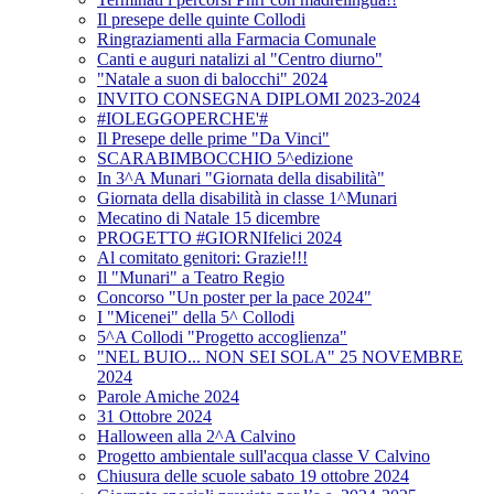
Il presepe delle quinte Collodi
Ringraziamenti alla Farmacia Comunale
Canti e auguri natalizi al "Centro diurno"
"Natale a suon di balocchi" 2024
INVITO CONSEGNA DIPLOMI 2023-2024
#IOLEGGOPERCHE'#
Il Presepe delle prime "Da Vinci"
SCARABIMBOCCHIO 5^edizione
In 3^A Munari "Giornata della disabilità"
Giornata della disabilità in classe 1^Munari
Mecatino di Natale 15 dicembre
PROGETTO #GIORNIfelici 2024
Al comitato genitori: Grazie!!!
Il "Munari" a Teatro Regio
Concorso "Un poster per la pace 2024"
I "Micenei" della 5^ Collodi
5^A Collodi "Progetto accoglienza"
"NEL BUIO... NON SEI SOLA" 25 NOVEMBRE
2024
Parole Amiche 2024
31 Ottobre 2024
Halloween alla 2^A Calvino
Progetto ambientale sull'acqua classe V Calvino
Chiusura delle scuole sabato 19 ottobre 2024