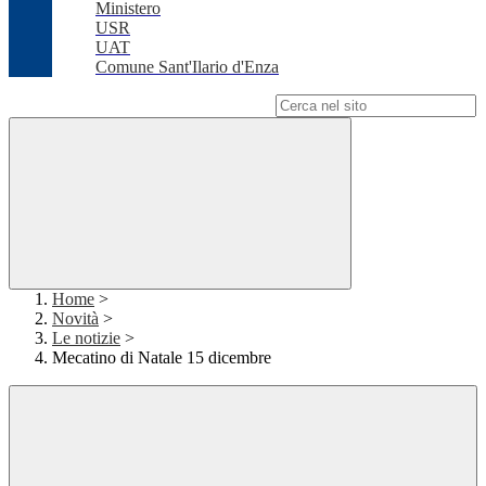
Ministero
USR
UAT
Comune Sant'Ilario d'Enza
Campo di ricerca per le pagine del sito
Home
>
Novità
>
Le notizie
>
Mecatino di Natale 15 dicembre