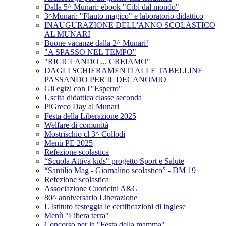
Dalla 5^ Munari: ebook "Cibi dal mondo"
3^Munari: "Flauto magico" e laboratorio didattico
INAUGURAZIONE DELL'ANNO SCOLASTICO
AL MUNARI
Buone vacanze dalla 2^ Munari!
"A SPASSO NEL TEMPO"
"RICICLANDO ... CREIAMO"
DAGLI SCHIERAMENTI ALLE TABELLINE
PASSANDO PER IL DECANOMIO
Gli egizi con l'"Esperto"
Uscita didattica classe seconda
PiGreco Day al Munari
Festa della Liberazione 2025
Welfare di comunità
Mostrischio cl 3^ Collodi
Menù PE 2025
Refezione scolastica
“Scuola Attiva kids" progetto Sport e Salute
“Santilio Mag - Giornalino scolastico” - DM 19
Refezione scolastica
Associazione Cuoricini A&G
80^ anniversario Liberazione
L'Istituto festeggia le certificazioni di inglese
Menù "Libera terra"
Concorso per la "Festa della mamma"