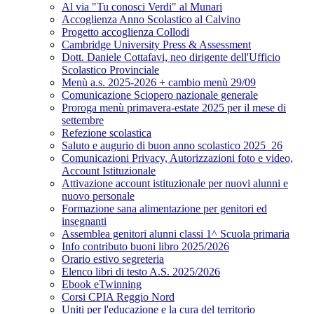
Al via "Tu conosci Verdi" al Munari
Accoglienza Anno Scolastico al Calvino
Progetto accoglienza Collodi
Cambridge University Press & Assessment
Dott. Daniele Cottafavi, neo dirigente dell'Ufficio
Scolastico Provinciale
Menù a.s. 2025-2026 + cambio menù 29/09
Comunicazione Sciopero nazionale generale
Proroga menù primavera-estate 2025 per il mese di
settembre
Refezione scolastica
Saluto e augurio di buon anno scolastico 2025_26
Comunicazioni Privacy, Autorizzazioni foto e video,
Account Istituzionale
Attivazione account istituzionale per nuovi alunni e
nuovo personale
Formazione sana alimentazione per genitori ed
insegnanti
Assemblea genitori alunni classi 1^ Scuola primaria
Info contributo buoni libro 2025/2026
Orario estivo segreteria
Elenco libri di testo A.S. 2025/2026
Ebook eTwinning
Corsi CPIA Reggio Nord
Uniti per l'educazione e la cura del territorio