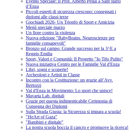
Evento Speciale: Il Prof. Alberto Pellai a Sant’Ilario
d’Enza
Piccoli esperti di sicurezza crescono: consegnati i
diplomi alle classi terze
Giochiadi 2026- Un Trionfo di Sport e Amicizia
Menù speciale marzo
Un fiore contro la violenza
Nuova edizione "BabyBrains. Neuroscienze per
famiglie consapevoli"
Bronzo sul campo: Grande successo per la 3^E a
Reggio Emilia
Sport, Valori e Comunità: Il Progetto "Io Tifo Pulito"
Nuova iniziativa Centro per le Famiglie Val d'Enza
Libri, sogni e scoperte!
Archeologi e Artisti in Classe
Incontro con la Costituzione: un grazie all’Avv.
Bertozzi
Val d'Enza in Movimento: Lo sport che unisce!
Mavarta Lab. digitali
Grazie per questa indimenticabile Cerimonia di
Consegna dei Diplomi
Sulla Strada Giusta: la Sicurezza si impara a scuola!
"HeArt of Gaza"
"Bambini e digitale"
La nostra scuola boccia il cancro e promuove la ricerca!