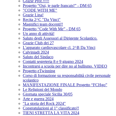
Grazie Prof.!!!!!
Progetto “Oui, je parle français!” - DM 65
"CODE WITH ME"
Grazie Lina!
Recita 2^C "Da Vinci"
Magnifici team docenti!!
Progetto “Code With Me” - DM 65
Un anno di attività!
Saluto degli Assessori al Dirigente Scolastico.
Grazie Club dei 27
L'apparato cardiovascolare cl. 2^B Da Vinci
Calviniadi 2024
Saluto del Sindaco
Contatti segreteria 8 e 9 giugno 2024
Incontrarsi a scuola per dire no al bullismo. VIDEO
Progetto eTwinning
Corso di formazione su responsabilità civile personale
scolastico
MANIFESTAZIONE FINALE Progetto “FCHgo”
Le Religioni del Mondo
Giornata speciale Sicilia 30/05
Arte e guerra 2024
"La storia del Rock 2024"
Congratulazioni al 1° classificato!!
TIENI STRETTA LA VITA 2024