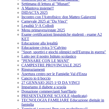
Settimana di lettura al "Munari"
A Mantova insieme!!
DIDACTA 2025
Incontro con l'Astrofisico: don Matteo Galaverni
Carnevale 2025 al "Da Vinci"
Legalità 5^A Collodi
Menu primavera/estate 2025
Esame certificazioni linguistiche studenti - esame A2
KET
Educazione alla legalità
Educazione civica 5^Calvino
"Sport, sportivi e giochi olimpici nell'Europa in guerra"
Lutto per il nostro Istituto scolastico
"PENSARE CON LE MANI"
CAMPESTRE PROVINCIALE 2025
Ringraziamenti
Apertura centro per le Famiglie Val d'Enza
Cancro io ti boccio
27 GENNAIO 2025 1^D DA VINCI
Impariamo il diabete a scuola
Donazione commercianti Sant'Ilario
PRESENTAZIONE SCUOLE (duplicata)
TECNOLOGIA FAMILIARE Educazione digitale in
famiglia
Terminati i percorsi Pnrr con madrelingua!!