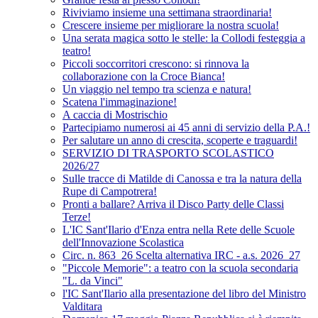
Riviviamo insieme una settimana straordinaria!
Crescere insieme per migliorare la nostra scuola!
Una serata magica sotto le stelle: la Collodi festeggia a
teatro!
Piccoli soccorritori crescono: si rinnova la
collaborazione con la Croce Bianca!
Un viaggio nel tempo tra scienza e natura!
Scatena l'immaginazione!
A caccia di Mostrischio
Partecipiamo numerosi ai 45 anni di servizio della P.A.!
Per salutare un anno di crescita, scoperte e traguardi!
SERVIZIO DI TRASPORTO SCOLASTICO
2026/27
Sulle tracce di Matilde di Canossa e tra la natura della
Rupe di Campotrera!
Pronti a ballare? Arriva il Disco Party delle Classi
Terze!
L'IC Sant'Ilario d'Enza entra nella Rete delle Scuole
dell'Innovazione Scolastica
Circ. n. 863_26 Scelta alternativa IRC - a.s. 2026_27
"Piccole Memorie": a teatro con la scuola secondaria
"L. da Vinci"
l'IC Sant'Ilario alla presentazione del libro del Ministro
Valditara