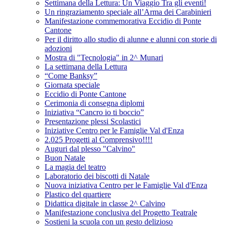
Settimana della Lettura: Un Viaggio Tra gli eventi!
Un ringraziamento speciale all’Arma dei Carabinieri
Manifestazione commemorativa Eccidio di Ponte
Cantone
Per il diritto allo studio di alunne e alunni con storie di
adozioni
Mostra di "Tecnologia" in 2^ Munari
La settimana della Lettura
“Come Banksy”
Giornata speciale
Eccidio di Ponte Cantone
Cerimonia di consegna diplomi
Iniziativa “Cancro io ti boccio”
Presentazione plessi Scolastici
Iniziative Centro per le Famiglie Val d'Enza
2.025 Progetti al Comprensivo!!!!
Auguri dal plesso "Calvino"
Buon Natale
La magia del teatro
Laboratorio dei biscotti di Natale
Nuova iniziativa Centro per le Famiglie Val d'Enza
Plastico del quartiere
Didattica digitale in classe 2^ Calvino
Manifestazione conclusiva del Progetto Teatrale
Sostieni la scuola con un gesto delizioso