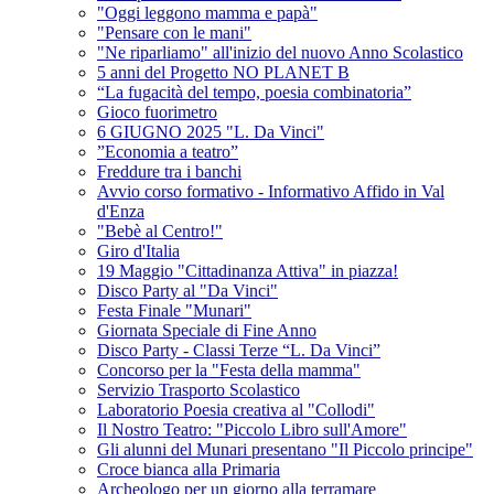
"Oggi leggono mamma e papà"
"Pensare con le mani"
"Ne riparliamo" all'inizio del nuovo Anno Scolastico
5 anni del Progetto NO PLANET B
“La fugacità del tempo, poesia combinatoria”
Gioco fuorimetro
6 GIUGNO 2025 "L. Da Vinci"
”Economia a teatro”
Freddure tra i banchi
Avvio corso formativo - Informativo Affido in Val
d'Enza
"Bebè al Centro!"
Giro d'Italia
19 Maggio "Cittadinanza Attiva" in piazza!
Disco Party al "Da Vinci"
Festa Finale "Munari"
Giornata Speciale di Fine Anno
Disco Party - Classi Terze “L. Da Vinci”
Concorso per la "Festa della mamma"
Servizio Trasporto Scolastico
Laboratorio Poesia creativa al "Collodi"
Il Nostro Teatro: "Piccolo Libro sull'Amore"
Gli alunni del Munari presentano "Il Piccolo principe"
Croce bianca alla Primaria
Archeologo per un giorno alla terramare