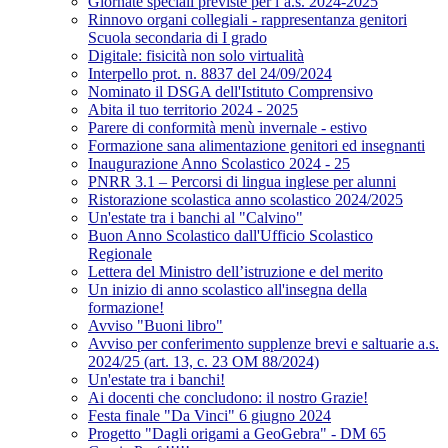
Giornate speciali previste per l’a.s. 2024-2025
Rinnovo organi collegiali - rappresentanza genitori
Scuola secondaria di I grado
Digitale: fisicità non solo virtualità
Interpello prot. n. 8837 del 24/09/2024
Nominato il DSGA dell'Istituto Comprensivo
Abita il tuo territorio 2024 - 2025
Parere di conformità menù invernale - estivo
Formazione sana alimentazione genitori ed insegnanti
Inaugurazione Anno Scolastico 2024 - 25
PNRR 3.1 – Percorsi di lingua inglese per alunni
Ristorazione scolastica anno scolastico 2024/2025
Un'estate tra i banchi al "Calvino"
Buon Anno Scolastico dall'Ufficio Scolastico
Regionale
Lettera del Ministro dell’istruzione e del merito
Un inizio di anno scolastico all'insegna della
formazione!
Avviso "Buoni libro"
Avviso per conferimento supplenze brevi e saltuarie a.s.
2024/25 (art. 13, c. 23 OM 88/2024)
Un'estate tra i banchi!
Ai docenti che concludono: il nostro Grazie!
Festa finale "Da Vinci" 6 giugno 2024
Progetto "Dagli origami a GeoGebra" - DM 65