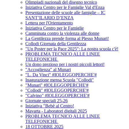
Olimpiadi nazionali del disegno tecnico
Iniziativa Centro per le Famiglie Val d'Enza
Presentazione delle scuole alle famiglie – IC
SANT’ILARIO D’ENZA
Lettera per l'Orientamento
Iniziativa Centro per le Famiglie
Camminata contro la violenza alle donne
La Gentilezza prende forma al Plesso Munari!
Collodi Giornata della Gentilezza
"Un Poster per la Pace 2025": La nostra scuola c'è!
PROBLEMA TECNICO ALLE LINEE
TELEFONICHE
Un dono prezioso per i nostri piccoli lettori!
"Accoglienza" al Munari
"L. Da Vinci" #IOLEGGOPERCHE'#
Inagurazione mensa Scuola "Collodi"
"Munari" #IOLEGGOPERCHE'#
"Collodi" #IOLEGGOPERCHE'#
"Calvino" #IOLEGGOPERCHE'#
Giornate speciali 25-26
Iniziativa "Bebè al Centro!
Mavarta - Laboratori digitali 2025
PROBLEMA TECNICO ALLE LINEE
TELEFONICHE
18 OTTOBRE 2025