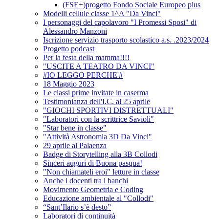
(FSE+)progetto Fondo Sociale Europeo plus
Modelli cellule classe 1^A "Da Vinci"
I personaggi del capolavoro "I Promessi Sposi" di
Alessandro Manzoni
Iscrizione servizio trasporto scolastico a.s. .2023/2024
Progetto podcast
Per la festa della mamma!!!!
"USCITE A TEATRO DA VINCI"
#IO LEGGO PERCHE'#
18 Maggio 2023
Le classi prime invitate in caserma
Testimonianza dell'I.C. al 25 aprile
"GIOCHI SPORTIVI DISTRETTUALI"
"Laboratori con la scrittrice Savioli"
"Star bene in classe"
"Attività Astronomia 3D Da Vinci"
29 aprile al Palaenza
Badge di Storytelling alla 3B Collodi
Sinceri auguri di Buona pasqua!
"Non chiamateli eroi" letture in classe
Anche i docenti tra i banchi
Movimento Geometria e Coding
Educazione ambientale al "Collodi"
“Sant’Ilario s’è desto”
Laboratori di continuità