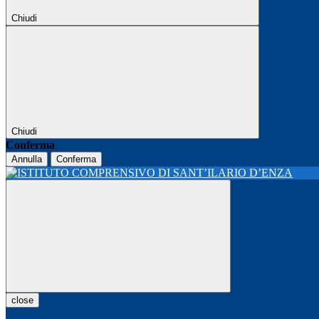
Chiudi
Chiudi
Conferma
Annulla
Conferma
close