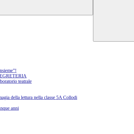
insieme”!
SEGRETERIA
oratorio teatrale
ella lettura nella classe 5A Collodi
inque anni