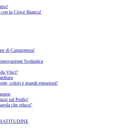
atro!
e con la Croce Bianca!
Rupe di Campotrera!
'Innovazione Scolastica
 da Vinci"
alditara
ote, colori e grandi emozioni!
hausen
azzi sul Podio!
 parola che educa"
a GRATITUDINE