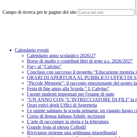
Campo di ricerca per le pagine del sito
Calendario eventi
Calendario anno scolastico 2026/27
Borse di studio e contributi libri di testo a.s. 2026/2027
Fse+ al "Calvino"
Concluso con successo il progetto “Educazione motoria 
ORARI DI APERTURA AL PUBBLICO UFFICI DI 
"Piccole Memorie": il racconto emozionante del nostro lab
Festa di fine anno alla Scuola " I. Calvino"
I nostri studenti impegnati per l'esame di stato
“UN ANNO CON “L’INTRECCIATORE DI FILI” la magia d
Orari estivi degli Uffici di Segreteria
Le quinte salutano la scuola primaria: un viaggio lungo c
Corso di lingua italiana Adulti- iscrizioni
L’arte di raccontare la storia e la letteratura
Grande festa al plesso Collodi!
Riviviamo insieme una settimana straordinaria!