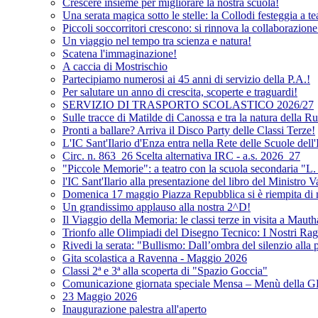
Crescere insieme per migliorare la nostra scuola!
Una serata magica sotto le stelle: la Collodi festeggia a te
Piccoli soccorritori crescono: si rinnova la collaborazion
Un viaggio nel tempo tra scienza e natura!
Scatena l'immaginazione!
A caccia di Mostrischio
Partecipiamo numerosi ai 45 anni di servizio della P.A.!
Per salutare un anno di crescita, scoperte e traguardi!
SERVIZIO DI TRASPORTO SCOLASTICO 2026/27
Sulle tracce di Matilde di Canossa e tra la natura della 
Pronti a ballare? Arriva il Disco Party delle Classi Terze!
L'IC Sant'Ilario d'Enza entra nella Rete delle Scuole dell
Circ. n. 863_26 Scelta alternativa IRC - a.s. 2026_27
"Piccole Memorie": a teatro con la scuola secondaria "L.
l'IC Sant'Ilario alla presentazione del libro del Ministro V
Domenica 17 maggio Piazza Repubblica si è riempita di n
Un grandissimo applauso alla nostra 2^D!
Il Viaggio della Memoria: le classi terze in visita a Maut
Trionfo alle Olimpiadi del Disegno Tecnico: I Nostri Rag
Rivedi la serata: "Bullismo: Dall’ombra del silenzio alla
Gita scolastica a Ravenna - Maggio 2026
Classi 2ª e 3ª alla scoperta di "Spazio Goccia"
Comunicazione giornata speciale Mensa – Menù dell
23 Maggio 2026
Inaugurazione palestra all'aperto