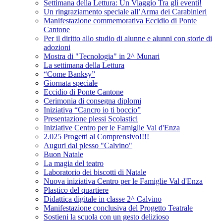
Settimana della Lettura: Un Viaggio Tra gli eventi!
Un ringraziamento speciale all’Arma dei Carabinieri
Manifestazione commemorativa Eccidio di Ponte
Cantone
Per il diritto allo studio di alunne e alunni con storie di
adozioni
Mostra di "Tecnologia" in 2^ Munari
La settimana della Lettura
“Come Banksy”
Giornata speciale
Eccidio di Ponte Cantone
Cerimonia di consegna diplomi
Iniziativa “Cancro io ti boccio”
Presentazione plessi Scolastici
Iniziative Centro per le Famiglie Val d'Enza
2.025 Progetti al Comprensivo!!!!
Auguri dal plesso "Calvino"
Buon Natale
La magia del teatro
Laboratorio dei biscotti di Natale
Nuova iniziativa Centro per le Famiglie Val d'Enza
Plastico del quartiere
Didattica digitale in classe 2^ Calvino
Manifestazione conclusiva del Progetto Teatrale
Sostieni la scuola con un gesto delizioso