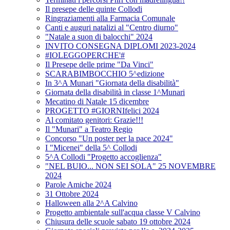
Il presepe delle quinte Collodi
Ringraziamenti alla Farmacia Comunale
Canti e auguri natalizi al "Centro diurno"
"Natale a suon di balocchi" 2024
INVITO CONSEGNA DIPLOMI 2023-2024
#IOLEGGOPERCHE'#
Il Presepe delle prime "Da Vinci"
SCARABIMBOCCHIO 5^edizione
In 3^A Munari "Giornata della disabilità"
Giornata della disabilità in classe 1^Munari
Mecatino di Natale 15 dicembre
PROGETTO #GIORNIfelici 2024
Al comitato genitori: Grazie!!!
Il "Munari" a Teatro Regio
Concorso "Un poster per la pace 2024"
I "Micenei" della 5^ Collodi
5^A Collodi "Progetto accoglienza"
"NEL BUIO... NON SEI SOLA" 25 NOVEMBRE
2024
Parole Amiche 2024
31 Ottobre 2024
Halloween alla 2^A Calvino
Progetto ambientale sull'acqua classe V Calvino
Chiusura delle scuole sabato 19 ottobre 2024