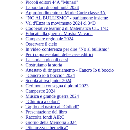
Piccoli editori 4^A "Munari"
Laboratori di continuità 2024
Approfondimento su Marie Curie classe 3A
“NO AL BULLISMO” - parliamone insieme
Val d'Enza in movimento 2024 cl 3^D
Cooperative learning di Matematica CL. 1^D
Educati alla guerra - Mostra Mavarta
Campestre regionale 2024
Osservare il cielo
In video-conferenza per dire "No al bullismo"
Per i rappresentanti delle case editrici
La storia a piccoli passi
Costruiamo la storia
Attestato di ringraziamento - Cancro Io ti boccio
"Cancro io ti boccio" 2024
Scuola attiva junior 2024
Cerimonia consegna diplomi 2023
Campestre 2024
Musica e grande guerra 2024
"Chimica a colori"
Taglio del nastro al "Collodi"
Presentazione del libro
Raccolta fondi AIRC
Giorno della Memoria 2024
"Sicurezza cibernetica"