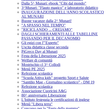
Dalla 5^ Munari: ebook "Cibi dal mondo"
3^Munari: "Flauto magico" e laboratorio didattico
INAUGURAZIONE DELL'ANNO SCOLASTICO
AL MUNARI
Buone vacanze dalla 2^ Munari!
"A SPASSO NEL TEMPO"
"RICICLANDO ... CREIAMO"
DAGLI SCHIERAMENTI ALLE TABELLINE
PASSANDO PER IL DECANOMIO
Gli egizi con l'"Esperto"
Uscita didattica classe seconda
PiGreco Day al Munari
Festa della Liberazione 2025
Welfare di comunità
Mostrischio cl 3^ Collodi
Menù PE 2025
Refezione scolastica
“Scuola Attiva kids" progetto Sport e Salute
“Santilio Mag - Giornalino scolastico” - DM 19
Refezione scolastica
Associazione Cuoricini A&G
80^ anniversario Liberazione
L'Istituto festeggia le certificazioni di inglese
Menù "Libera terra"
Concorso per la "Festa della mamma"