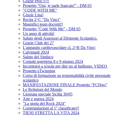
Grazie Prof.!!!!!
Progetto “Oui, je parle français!” - DM 65
"CODE WITH ME"
Grazie Lina!
Recita 2^C "Da Vinci"
Magnifici team docenti!!
Progetto “Code With Me” - DM 65
Un anno di attività!
Saluto degli Assessori al Dirigente Scolastico.
Grazie Club dei 27
L'apparato cardiovascolare cl. 2^B Da Vinci
Calviniadi 2024
Saluto del Sindaco
Contatti segreteria 8 e 9 giugno 2024
Incontrarsi a scuola per dire no al bullismo. VIDEO
Progetto eTwinning
Corso di formazione su responsabilità civile personale
scolastico
MANIFESTAZIONE FINALE Progetto “FCHgo”
Le Religioni del Mondo
Giornata speciale Sicilia 30/05
Arte e guerra 2024
"La storia del Rock 2024"
Congratulazioni al 1° classificato!!
TIENI STRETTA LA VITA 2024