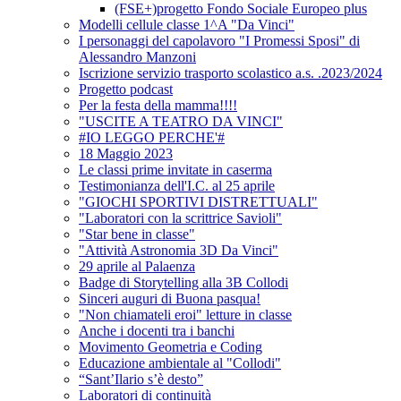
(FSE+)progetto Fondo Sociale Europeo plus
Modelli cellule classe 1^A "Da Vinci"
I personaggi del capolavoro "I Promessi Sposi" di
Alessandro Manzoni
Iscrizione servizio trasporto scolastico a.s. .2023/2024
Progetto podcast
Per la festa della mamma!!!!
"USCITE A TEATRO DA VINCI"
#IO LEGGO PERCHE'#
18 Maggio 2023
Le classi prime invitate in caserma
Testimonianza dell'I.C. al 25 aprile
"GIOCHI SPORTIVI DISTRETTUALI"
"Laboratori con la scrittrice Savioli"
"Star bene in classe"
"Attività Astronomia 3D Da Vinci"
29 aprile al Palaenza
Badge di Storytelling alla 3B Collodi
Sinceri auguri di Buona pasqua!
"Non chiamateli eroi" letture in classe
Anche i docenti tra i banchi
Movimento Geometria e Coding
Educazione ambientale al "Collodi"
“Sant’Ilario s’è desto”
Laboratori di continuità