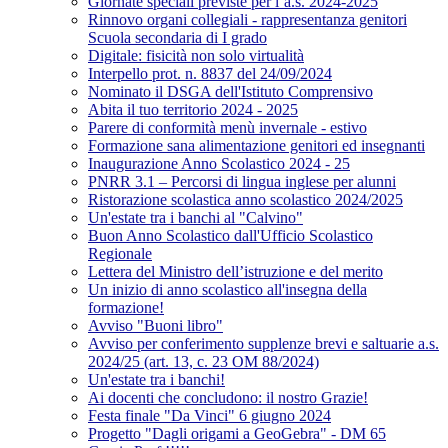
Giornate speciali previste per l’a.s. 2024-2025
Rinnovo organi collegiali - rappresentanza genitori
Scuola secondaria di I grado
Digitale: fisicità non solo virtualità
Interpello prot. n. 8837 del 24/09/2024
Nominato il DSGA dell'Istituto Comprensivo
Abita il tuo territorio 2024 - 2025
Parere di conformità menù invernale - estivo
Formazione sana alimentazione genitori ed insegnanti
Inaugurazione Anno Scolastico 2024 - 25
PNRR 3.1 – Percorsi di lingua inglese per alunni
Ristorazione scolastica anno scolastico 2024/2025
Un'estate tra i banchi al "Calvino"
Buon Anno Scolastico dall'Ufficio Scolastico
Regionale
Lettera del Ministro dell’istruzione e del merito
Un inizio di anno scolastico all'insegna della
formazione!
Avviso "Buoni libro"
Avviso per conferimento supplenze brevi e saltuarie a.s.
2024/25 (art. 13, c. 23 OM 88/2024)
Un'estate tra i banchi!
Ai docenti che concludono: il nostro Grazie!
Festa finale "Da Vinci" 6 giugno 2024
Progetto "Dagli origami a GeoGebra" - DM 65