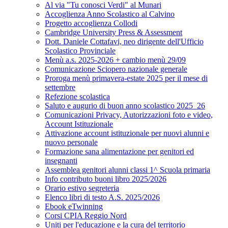
Al via "Tu conosci Verdi" al Munari
Accoglienza Anno Scolastico al Calvino
Progetto accoglienza Collodi
Cambridge University Press & Assessment
Dott. Daniele Cottafavi, neo dirigente dell'Ufficio
Scolastico Provinciale
Menù a.s. 2025-2026 + cambio menù 29/09
Comunicazione Sciopero nazionale generale
Proroga menù primavera-estate 2025 per il mese di
settembre
Refezione scolastica
Saluto e augurio di buon anno scolastico 2025_26
Comunicazioni Privacy, Autorizzazioni foto e video,
Account Istituzionale
Attivazione account istituzionale per nuovi alunni e
nuovo personale
Formazione sana alimentazione per genitori ed
insegnanti
Assemblea genitori alunni classi 1^ Scuola primaria
Info contributo buoni libro 2025/2026
Orario estivo segreteria
Elenco libri di testo A.S. 2025/2026
Ebook eTwinning
Corsi CPIA Reggio Nord
Uniti per l'educazione e la cura del territorio