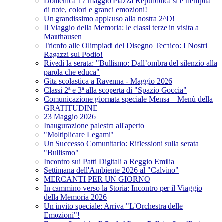
Domenica 17 maggio Piazza Repubblica si è riempita
di note, colori e grandi emozioni!
Un grandissimo applauso alla nostra 2^D!
Il Viaggio della Memoria: le classi terze in visita a
Mauthausen
Trionfo alle Olimpiadi del Disegno Tecnico: I Nostri
Ragazzi sul Podio!
Rivedi la serata: "Bullismo: Dall’ombra del silenzio alla
parola che educa"
Gita scolastica a Ravenna - Maggio 2026
Classi 2ª e 3ª alla scoperta di "Spazio Goccia"
Comunicazione giornata speciale Mensa – Menù della
GRATITUDINE
23 Maggio 2026
Inaugurazione palestra all'aperto
"Moltiplicare Legami"
Un Successo Comunitario: Riflessioni sulla serata
"Bullismo"
Incontro sui Patti Digitali a Reggio Emilia
Settimana dell'Ambiente 2026 al "Calvino"
MERCANTI PER UN GIORNO
In cammino verso la Storia: Incontro per il Viaggio
della Memoria 2026
Un invito speciale: Arriva "L'Orchestra delle
Emozioni"!