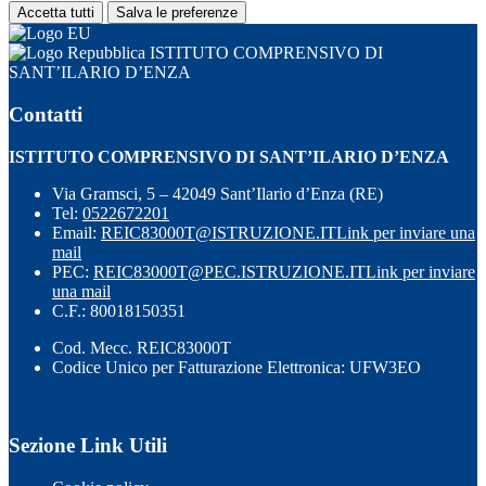
Accetta tutti
Salva le preferenze
ISTITUTO COMPRENSIVO DI
SANT’ILARIO D’ENZA
Contatti
ISTITUTO COMPRENSIVO DI SANT’ILARIO D’ENZA
Via Gramsci, 5 – 42049 Sant’Ilario d’Enza (RE)
Tel:
0522672201
Email:
REIC83000T@ISTRUZIONE.IT
Link per inviare una
mail
PEC:
REIC83000T@PEC.ISTRUZIONE.IT
Link per inviare
una mail
C.F.: 80018150351
Cod. Mecc. REIC83000T
Codice Unico per Fatturazione Elettronica: UFW3EO
Sezione Link Utili