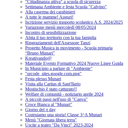
"Cittadinanza attiva" a scuola di sicurezza
Settimana Ambiente e festa Scuola "Calvino"
Alla caserma dei carabinieri
A tutte le mamme! Auguri!
Iscrizione servizio trasporto scolastico A.S. 2024/2025
Variazione menù mercoledì 08/05/2024
Incontro di sensibilizzazione
Abita il tuo territorio con la tua famiglia
Ringraziamenti dell'Assessore Tanzi
Progetto Musica in movimento - Scuola primaria
“Bruno Munari”
Kreativando@
Materiale Evento Formativo 2024 Nuove Linee Guida
In Municipio a parlare di "Ambiente"
"qrcode_sites.google.com.png"
Festa plesso Munari
Visita alla Caritas di Sant'Ilario
Mostischio è stato catturato!!
Welfare di comunità - notiziario aprile 2024
A piccoli passi nell'uso di "Canva"
Croce Bianca al "Munari"
Giorno del π day
Costruiamo una storia! Classe 3^A Munari
Menù "Giornata libera terra"
Uscite a teatro "Da Vinci" 2023-2024