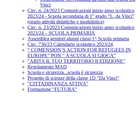
Vinci
Circ. n. 24/2023 Comunicazioni inizio anno scolastico
2023/24 - Scuola secondaria di 1° grado “L. da Vinci”
(orario attività didattiche e modulistica)
Circ. n. 23/2023 Comunicazioni inizio anno scolastico
2023/24 – SCUOLA PRIMARIA
Assemblea genitori alunni classi 1^ Scuola primaria
Circ. 736/23 Calendario scolastico 2023/24
“ COMENSION’S ACTION FOR REFUGEES IN
EUROPE” PON “ A SCUOLA SI GIOCA”
"ABITA IL TUO TERRITORIO II EDIZIONE"
Regolamento MAD
Scuola e sicurezza...scuola è sicurezza
Progetto di scienze della classe 1D "Da Vinci"
"CITTADINANZA ATTIVA"
Formazione "FUTURA"