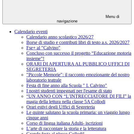
Menu di
navigazione
Calendario eventi
Calendario anno scolastico 2026/27
Borse di studio e contributi libri di testo a.s. 2026/2027
Fse+ al "Calvino"
Concluso con successo il progetto “Educazione motoria
insieme”!
ORARI DI APERTURA AL PUBBLICO UFFICI DI
SEGRETERIA
"Piccole Memorie": il racconto emozionante del nostro
laboratorio teatrale
Festa di fine anno alla Scuola " I. Calvino"
I nostri studenti impegnati per l'esame di stato
“UN ANNO CON “L’INTRECCIATORE DI FILI” la
magia della lettura nella classe 5A Collodi
Orari estivi degli Uffici di Segreteria
Le quinte salutano la scuola primaria: un viaggio lungo
cinque anni
Corso di lingua italiana Adulti- iscrizioni
L’arte di raccontare la storia e la letteratura
Grande festa al plesso Collodi!