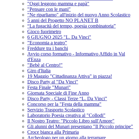
"Oggi leggono mamma e papà"
"Pensare con le mani"
"Ne riparliamo" all'inizio del nuovo Anno Scolastico
5 anni del Progetto NO PLANET B
“La fugacità del tempo, poesia combinatoria”
Gioco fuorimetro
6 GIUGNO 2025 "L. Da Vinci"
”Economia a teatro”
Freddure tra i banchi
Avvio corso formativo - Informativo Affido in Val
d'Enza
"Bebè al Centro!"
Giro d'Italia
19 Maggio "Cittadinanza Attiva" in piazza!
Disco Party al "Da Vinci"
Festa Finale "Munari"
Giornata Speciale di Fine Anno
Disco Party - Classi Terze “L. Da Vinci”
Concorso per la "Festa della mamma"
Servizio Trasporto Scolastico
Laboratorio Poesia creativa al "Collodi"
Il Nostro Teatro: "Piccolo Libro sull'Amore"
Gli alunni del Munari presentano "Il Piccolo principe"
Croce bianca alla Primaria
Archeologo per un giorno alla terramare