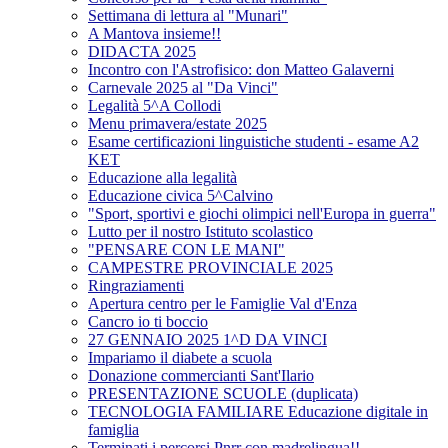
Settimana di lettura al "Munari"
A Mantova insieme!!
DIDACTA 2025
Incontro con l'Astrofisico: don Matteo Galaverni
Carnevale 2025 al "Da Vinci"
Legalità 5^A Collodi
Menu primavera/estate 2025
Esame certificazioni linguistiche studenti - esame A2
KET
Educazione alla legalità
Educazione civica 5^Calvino
"Sport, sportivi e giochi olimpici nell'Europa in guerra"
Lutto per il nostro Istituto scolastico
"PENSARE CON LE MANI"
CAMPESTRE PROVINCIALE 2025
Ringraziamenti
Apertura centro per le Famiglie Val d'Enza
Cancro io ti boccio
27 GENNAIO 2025 1^D DA VINCI
Impariamo il diabete a scuola
Donazione commercianti Sant'Ilario
PRESENTAZIONE SCUOLE (duplicata)
TECNOLOGIA FAMILIARE Educazione digitale in
famiglia
Terminati i percorsi Pnrr con madrelingua!!