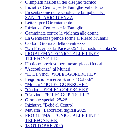
Olimpiadi nazionali del disegno tecnico
Iniziativa Centro per le Famiglie Val d'Enza
Presentazione delle scuole alle famiglie – IC
SANT’ILARIO D’ENZA
Lettera per l'Orientamento
Iniziativa Centro per le Famiglie
Camminata contro la violenza alle donne
La Gentilezza prende forma al Plesso Munari!
Collodi Giornata della Gentilezza
"Un Poster per la Pace 2025": La nostra scuola c'è!
PROBLEMA TECNICO ALLE LINEE
TELEFONICHE
Un dono prezioso per i nostri piccoli lettori!
"Accoglienza" al Munari
"L. Da Vinci" #IOLEGGOPERCHE'#
Inagurazione mensa Scuola "Collodi"
"Munari" #IOLEGGOPERCHE'#
"Collodi" #IOLEGGOPERCHE'#
"Calvino" #IOLEGGOPERCHE'#
Giornate speciali 25-26
Iniziativa "Bebè al Centro!
Mavarta - Laboratori digitali 2025
PROBLEMA TECNICO ALLE LINEE
TELEFONICHE
18 OTTOBRE 2025