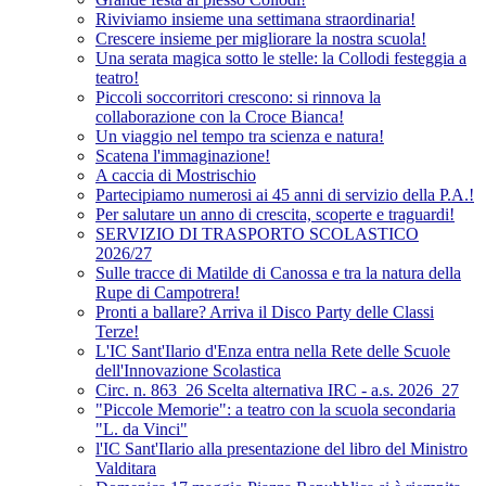
Riviviamo insieme una settimana straordinaria!
Crescere insieme per migliorare la nostra scuola!
Una serata magica sotto le stelle: la Collodi festeggia a
teatro!
Piccoli soccorritori crescono: si rinnova la
collaborazione con la Croce Bianca!
Un viaggio nel tempo tra scienza e natura!
Scatena l'immaginazione!
A caccia di Mostrischio
Partecipiamo numerosi ai 45 anni di servizio della P.A.!
Per salutare un anno di crescita, scoperte e traguardi!
SERVIZIO DI TRASPORTO SCOLASTICO
2026/27
Sulle tracce di Matilde di Canossa e tra la natura della
Rupe di Campotrera!
Pronti a ballare? Arriva il Disco Party delle Classi
Terze!
L'IC Sant'Ilario d'Enza entra nella Rete delle Scuole
dell'Innovazione Scolastica
Circ. n. 863_26 Scelta alternativa IRC - a.s. 2026_27
"Piccole Memorie": a teatro con la scuola secondaria
"L. da Vinci"
l'IC Sant'Ilario alla presentazione del libro del Ministro
Valditara