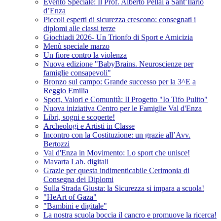
Evento Speciale: Il Prof. Alberto Pellai a Sant’Ilario
d’Enza
Piccoli esperti di sicurezza crescono: consegnati i
diplomi alle classi terze
Giochiadi 2026- Un Trionfo di Sport e Amicizia
Menù speciale marzo
Un fiore contro la violenza
Nuova edizione "BabyBrains. Neuroscienze per
famiglie consapevoli"
Bronzo sul campo: Grande successo per la 3^E a
Reggio Emilia
Sport, Valori e Comunità: Il Progetto "Io Tifo Pulito"
Nuova iniziativa Centro per le Famiglie Val d'Enza
Libri, sogni e scoperte!
Archeologi e Artisti in Classe
Incontro con la Costituzione: un grazie all’Avv.
Bertozzi
Val d'Enza in Movimento: Lo sport che unisce!
Mavarta Lab. digitali
Grazie per questa indimenticabile Cerimonia di
Consegna dei Diplomi
Sulla Strada Giusta: la Sicurezza si impara a scuola!
"HeArt of Gaza"
"Bambini e digitale"
La nostra scuola boccia il cancro e promuove la ricerca!