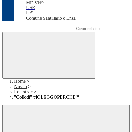
Ministero
USR
UAT
Comune Sant'Ilario d'Enza
Campo di ricerca per le pagine del sito
Home
>
Novità
>
Le notizie
>
"Collodi" #IOLEGGOPERCHE'#