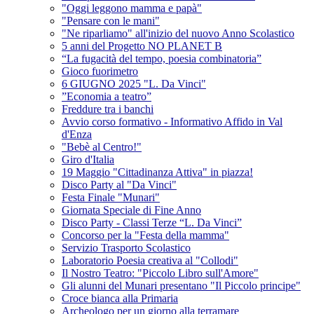
"Oggi leggono mamma e papà"
"Pensare con le mani"
"Ne riparliamo" all'inizio del nuovo Anno Scolastico
5 anni del Progetto NO PLANET B
“La fugacità del tempo, poesia combinatoria”
Gioco fuorimetro
6 GIUGNO 2025 "L. Da Vinci"
”Economia a teatro”
Freddure tra i banchi
Avvio corso formativo - Informativo Affido in Val
d'Enza
"Bebè al Centro!"
Giro d'Italia
19 Maggio "Cittadinanza Attiva" in piazza!
Disco Party al "Da Vinci"
Festa Finale "Munari"
Giornata Speciale di Fine Anno
Disco Party - Classi Terze “L. Da Vinci”
Concorso per la "Festa della mamma"
Servizio Trasporto Scolastico
Laboratorio Poesia creativa al "Collodi"
Il Nostro Teatro: "Piccolo Libro sull'Amore"
Gli alunni del Munari presentano "Il Piccolo principe"
Croce bianca alla Primaria
Archeologo per un giorno alla terramare