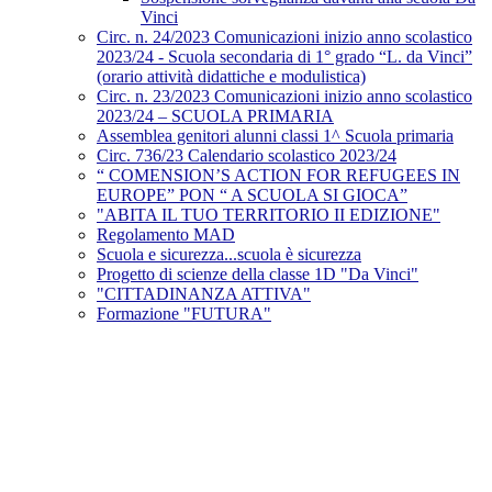
Vinci
Circ. n. 24/2023 Comunicazioni inizio anno scolastico
2023/24 - Scuola secondaria di 1° grado “L. da Vinci”
(orario attività didattiche e modulistica)
Circ. n. 23/2023 Comunicazioni inizio anno scolastico
2023/24 – SCUOLA PRIMARIA
Assemblea genitori alunni classi 1^ Scuola primaria
Circ. 736/23 Calendario scolastico 2023/24
“ COMENSION’S ACTION FOR REFUGEES IN
EUROPE” PON “ A SCUOLA SI GIOCA”
"ABITA IL TUO TERRITORIO II EDIZIONE"
Regolamento MAD
Scuola e sicurezza...scuola è sicurezza
Progetto di scienze della classe 1D "Da Vinci"
"CITTADINANZA ATTIVA"
Formazione "FUTURA"