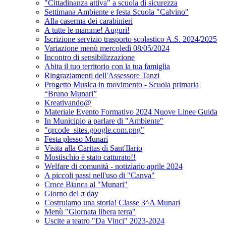
"Cittadinanza attiva" a scuola di sicurezza
Settimana Ambiente e festa Scuola "Calvino"
Alla caserma dei carabinieri
A tutte le mamme! Auguri!
Iscrizione servizio trasporto scolastico A.S. 2024/2025
Variazione menù mercoledì 08/05/2024
Incontro di sensibilizzazione
Abita il tuo territorio con la tua famiglia
Ringraziamenti dell'Assessore Tanzi
Progetto Musica in movimento - Scuola primaria
“Bruno Munari”
Kreativando@
Materiale Evento Formativo 2024 Nuove Linee Guida
In Municipio a parlare di "Ambiente"
"qrcode_sites.google.com.png"
Festa plesso Munari
Visita alla Caritas di Sant'Ilario
Mostischio è stato catturato!!
Welfare di comunità - notiziario aprile 2024
A piccoli passi nell'uso di "Canva"
Croce Bianca al "Munari"
Giorno del π day
Costruiamo una storia! Classe 3^A Munari
Menù "Giornata libera terra"
Uscite a teatro "Da Vinci" 2023-2024