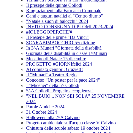
Il presepe delle quinte Collodi
Ringraziamenti alla Farmacia Comunale
Canti e auguri natalizi al "Centro diurno"
"Natale a suon di balocchi" 2024
INVITO CONSEGNA DIPLOMI 2023-2024
#IOLEGGOPERCHE'#
Il Presepe delle prime "Da Vinci"
SCARABIMBOCCHIO 5^edizione
In 3^A Munari "Giornata della disabilità"
Giornata della disabilità in classe 1^Munari
Mecatino di Natale 15 dicembre
PROGETTO #GIORNIfelici 2024
Al comitato genitori: Grazie!!!
Il "Munari" a Teatro Regio
Concorso "Un poster per la pace 2024"
I "Micenei" della 5^ Collodi
5^A Collodi "Progetto accoglienza"
"NEL BUIO... NON SEI SOLA" 25 NOVEMBRE
2024
Parole Amiche 2024
31 Ottobre 2024
Halloween alla 2^A Calvino
Progetto ambientale sull'acqua classe V Calvino
Chiusura delle scuole sabato 19 ottobre 2024