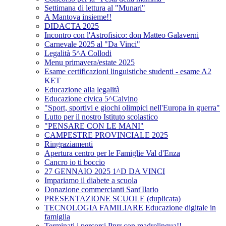
Settimana di lettura al "Munari"
A Mantova insieme!!
DIDACTA 2025
Incontro con l'Astrofisico: don Matteo Galaverni
Carnevale 2025 al "Da Vinci"
Legalità 5^A Collodi
Menu primavera/estate 2025
Esame certificazioni linguistiche studenti - esame A2
KET
Educazione alla legalità
Educazione civica 5^Calvino
"Sport, sportivi e giochi olimpici nell'Europa in guerra"
Lutto per il nostro Istituto scolastico
"PENSARE CON LE MANI"
CAMPESTRE PROVINCIALE 2025
Ringraziamenti
Apertura centro per le Famiglie Val d'Enza
Cancro io ti boccio
27 GENNAIO 2025 1^D DA VINCI
Impariamo il diabete a scuola
Donazione commercianti Sant'Ilario
PRESENTAZIONE SCUOLE (duplicata)
TECNOLOGIA FAMILIARE Educazione digitale in
famiglia
Terminati i percorsi Pnrr con madrelingua!!