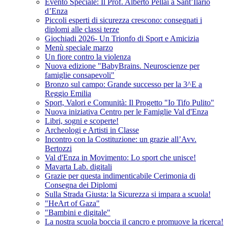
Evento Speciale: Il Prof. Alberto Pellai a Sant’Ilario
d’Enza
Piccoli esperti di sicurezza crescono: consegnati i
diplomi alle classi terze
Giochiadi 2026- Un Trionfo di Sport e Amicizia
Menù speciale marzo
Un fiore contro la violenza
Nuova edizione "BabyBrains. Neuroscienze per
famiglie consapevoli"
Bronzo sul campo: Grande successo per la 3^E a
Reggio Emilia
Sport, Valori e Comunità: Il Progetto "Io Tifo Pulito"
Nuova iniziativa Centro per le Famiglie Val d'Enza
Libri, sogni e scoperte!
Archeologi e Artisti in Classe
Incontro con la Costituzione: un grazie all’Avv.
Bertozzi
Val d'Enza in Movimento: Lo sport che unisce!
Mavarta Lab. digitali
Grazie per questa indimenticabile Cerimonia di
Consegna dei Diplomi
Sulla Strada Giusta: la Sicurezza si impara a scuola!
"HeArt of Gaza"
"Bambini e digitale"
La nostra scuola boccia il cancro e promuove la ricerca!