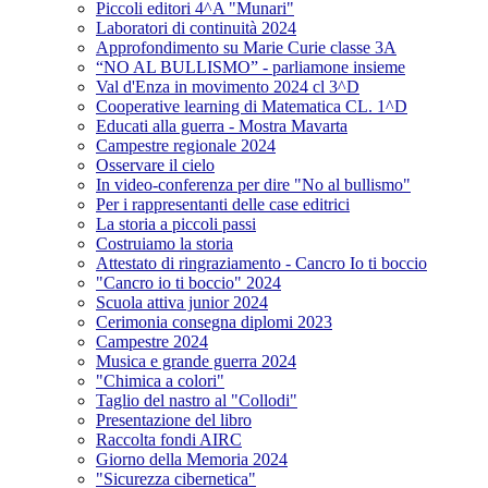
Piccoli editori 4^A "Munari"
Laboratori di continuità 2024
Approfondimento su Marie Curie classe 3A
“NO AL BULLISMO” - parliamone insieme
Val d'Enza in movimento 2024 cl 3^D
Cooperative learning di Matematica CL. 1^D
Educati alla guerra - Mostra Mavarta
Campestre regionale 2024
Osservare il cielo
In video-conferenza per dire "No al bullismo"
Per i rappresentanti delle case editrici
La storia a piccoli passi
Costruiamo la storia
Attestato di ringraziamento - Cancro Io ti boccio
"Cancro io ti boccio" 2024
Scuola attiva junior 2024
Cerimonia consegna diplomi 2023
Campestre 2024
Musica e grande guerra 2024
"Chimica a colori"
Taglio del nastro al "Collodi"
Presentazione del libro
Raccolta fondi AIRC
Giorno della Memoria 2024
"Sicurezza cibernetica"