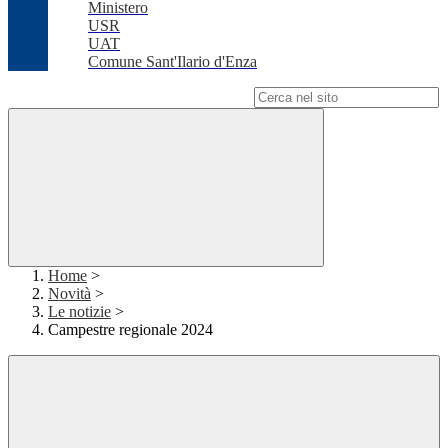
Ministero
USR
UAT
Comune Sant'Ilario d'Enza
Campo di ricerca per le pagine del sito
Home
>
Novità
>
Le notizie
>
Campestre regionale 2024