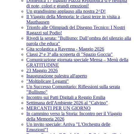
Domenica 17 maggio Piazza Repubblica si è riempita
di note, colori e grandi emozioni!
Un grandissimo applauso alla nostra 2^D!
Il Viaggio della Memoria: le classi terze in visita a
Mauthausen
Trionfo alle Olimpiadi del Disegno Tecnico: I Nostri
Ragazzi sul Podio!
Rivedi la serata: "Bullismo: Dall’ombra del silenzio alla
parola che educa"
Gita scolastica a Ravenna - Maggio 2026
Classi 2ª e 3ª alla scoperta di "Spazio Goccia"
Comunicazione giornata speciale Mensa – Menù della
GRATITUDINE
23 Maggio 2026
Inaugurazione palestra all'aperto
"Moltiplicare Legami"
Un Successo Comunitario: Riflessioni sulla serata
"Bullismo"
Incontro sui Patti Digitali a Reggio Emilia
Settimana dell'Ambiente 2026 al "Calvino"
MERCANTI PER UN GIORNO
In cammino verso la Storia: Incontro per il Viaggio
della Memoria 2026
Un invito speciale: Arriva "L'Orchestra delle
Emozioni"!