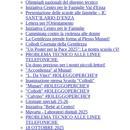
Olimpiadi nazionali del disegno tecnico
Iniziativa Centro per le Famiglie Val d'Enza
Presentazione delle scuole alle famiglie – IC
SANT’ILARIO D’ENZA
Lettera per l'Orientamento
Iniziativa Centro per le Famiglie
Camminata contro la violenza alle donne
La Gentilezza prende forma al Plesso Munari!
Collodi Giornata della Gentilezza
"Un Poster per la Pace 2025": La nostra scuola c'è!
PROBLEMA TECNICO ALLE LINEE
TELEFONICHE
Un dono prezioso per i nostri piccoli lettori!
"Accoglienza" al Munari
"L. Da Vinci" #IOLEGGOPERCHE'#
Inagurazione mensa Scuola "Collodi"
"Munari" #IOLEGGOPERCHE'#
"Collodi" #IOLEGGOPERCHE'#
"Calvino" #IOLEGGOPERCHE'#
Giornate speciali 25-26
Iniziativa "Bebè al Centro!
Mavarta - Laboratori digitali 2025
PROBLEMA TECNICO ALLE LINEE
TELEFONICHE
18 OTTOBRE 2025