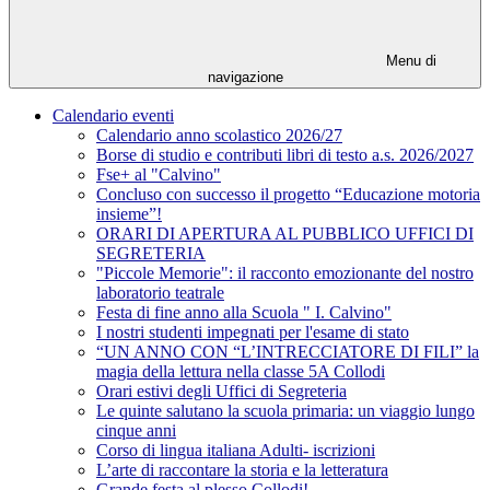
Menu di
navigazione
Calendario eventi
Calendario anno scolastico 2026/27
Borse di studio e contributi libri di testo a.s. 2026/2027
Fse+ al "Calvino"
Concluso con successo il progetto “Educazione motoria
insieme”!
ORARI DI APERTURA AL PUBBLICO UFFICI DI
SEGRETERIA
"Piccole Memorie": il racconto emozionante del nostro
laboratorio teatrale
Festa di fine anno alla Scuola " I. Calvino"
I nostri studenti impegnati per l'esame di stato
“UN ANNO CON “L’INTRECCIATORE DI FILI” la
magia della lettura nella classe 5A Collodi
Orari estivi degli Uffici di Segreteria
Le quinte salutano la scuola primaria: un viaggio lungo
cinque anni
Corso di lingua italiana Adulti- iscrizioni
L’arte di raccontare la storia e la letteratura
Grande festa al plesso Collodi!