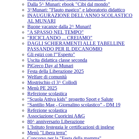
Dalla 5^ Munari: ebook "Cibi dal mondo"
3^Munari: "Flauto magico" e laboratorio didattico
INAUGURAZIONE DELL'ANNO SCOLASTICO
AL MUNARI
Buone vacanze dalla 2^ Munari!
"A SPASSO NEL TEMPO"
"RICICLANDO ... CREIAMO"
DAGLI SCHIERAMENTI ALLE TABELLINE
PASSANDO PER IL DECANOMIO
Gli egizi con l'"Esperto"
Uscita didattica classe seconda
PiGreco Day al Munari
Festa della Liberazione 2025
Welfare di comunità
Mostrischio cl 3^ Collodi
Menù PE 2025
Refezione scolastica
“Scuola Attiva kids" progetto Sport e Salute
“Santilio Mag - Giornalino scolastico” - DM 19
Refezione scolastica
Associazione Cuoricini A&G
80^ anniversario Liberazione
L'Istituto festeggia le certificazioni di inglese
Menù "Libera terra"
Concorso per la "Festa della mamma"