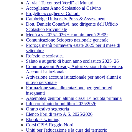
Al via "Tu conosci Verdi" al Munari
Accoglienza Anno Scolastico al Calvino
Progetto accoglienza Collodi
Cambridge University Press & Assessment
Dott. Daniele Cottafavi, neo dirigente dell'Ufficio
Scolastico Provinciale
Menù a.s. 2025-2026 + cambio menù 29/09
Comunicazione Sciopero nazionale generale
Proroga menù primavera-estate 2025 per il mese di
settembre
Refezione scolastica
Saluto e augurio di buon anno scolastico 2025_26
Comunicazioni Privacy, Autorizzazioni foto e video,
Account Istituzionale
Attivazione account istituzionale per nuovi alunni e
nuovo personale
Formazione sana alimentazione per genitori ed
insegnanti
Assemblea genitori alunni classi 1^ Scuola primaria
Info contributo buoni libro 2025/2026
Orario estivo segreteria
Elenco libri di testo A.S. 2025/2026
Ebook eTwinning
Corsi CPIA Reggio Nord
Uniti per l'educazione e la cura del territorio