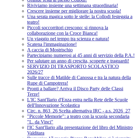
Riviviamo insieme una settimana straordinaria!
Crescere insieme per migliorare la nostra scuola!
Una serata magica sotto le stelle: la Collodi festeggia a
teatro!
Piccoli soccorritori crescono: si rinnova la
collaborazione con la Croce Bianca!
Un viaggio nel tempo tra scienza e natura!
Scatena l'immaginazione!
A caccia di Mostrischio
Partecipiamo numerosi ai 45 anni di servizio della P.A.!
Per salutare un anno di crescita, scoperte e traguardi!
SERVIZIO DI TRASPORTO SCOLASTICO
2026/27
Sulle tracce di Matilde di Canossa e tra la natura della
Rupe di Campotrera!
Pronti a ballare? Arriva il Disco Party delle Classi
Terze!
L'IC Sant'Ilario d'Enza entra nella Rete delle Scuole
dell'Innovazione Scolastica
Circ. n. 863_26 Scelta alternativa IRC - a.s. 2026_27
"Piccole Memorie": a teatro con la scuola secondaria
"L. da Vinci"
l'IC Sant'Ilario alla presentazione del libro del Ministro
Valditara