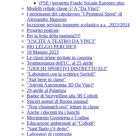
(FSE+)progetto Fondo Sociale Europeo plus
Modelli cellule classe 1^A "Da Vinci"
I personaggi del capolavoro "I Promessi Sposi" di
Alessandro Manzoni
Iscrizione servizio trasporto scolastico a.s. .2023/2024
Progetto podcast
Per la festa della mamma!!!!
"USCITE A TEATRO DA VINCI"
#IO LEGGO PERCHE'#
18 Maggio 2023
Le classi prime invitate in caserma
Testimonianza dell'I.C. al 25 aprile
"GIOCHI SPORTIVI DISTRETTUALI"
"Laboratori con la scrittrice Savioli"
"Star bene in classe"
"Attività Astronomia 3D Da Vinci"
29 aprile al Palaenza
Badge di Storytelling alla 3B Collodi
Sinceri auguri di Buona pasqua!
"Non chiamateli eroi" letture in classe
Anche i docenti tra i banchi
Movimento Geometria e Coding
Educazione ambientale al "Collodi"
“Sant’Ilario s’è desto”
Laboratori di continuità