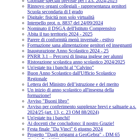
Giornate speciali previste per l’a.s. 2024-2025
Rinnovo organi collegiali - rappresentanza genitori
Scuola secondaria di I grado
Digitale: fisicità non solo virtualità
Interpello prot. n. 8837 del 24/09/2024
Nominato il DSGA dell'Istituto Comprensivo
Abita il tuo territorio 2024 - 2025
Parere di conformità menù invernale - estivo
Formazione sana alimentazione genitori ed insegnanti
Inaugurazione Anno Scolastico 2024 - 25
PNRR 3.1 – Percorsi di lingua inglese per alunni
Ristorazione scolastica anno scolastico 2024/2025
Un'estate tra i banchi al "Calvino"
Buon Anno Scolastico dall'Ufficio Scolastico
Regionale
Lettera del Ministro dell’istruzione e del merito
Un inizio di anno scolastico all'insegna della
formazione!
Avviso "Buoni libro"
Avviso per conferimento supplenze brevi e saltuarie a.s.
2024/25 (art. 13, c. 23 OM 88/2024)
Un'estate tra i banchi!
Ai docenti che concludono: il nostro Grazie!
Festa finale "Da Vinci" 6 giugno 2024
Progetto "Dagli origami a GeoGebra" - DM 65