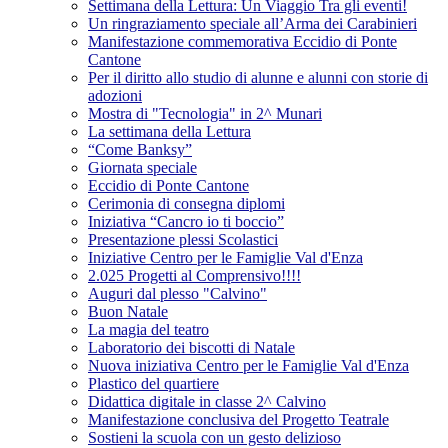
Settimana della Lettura: Un Viaggio Tra gli eventi!
Un ringraziamento speciale all’Arma dei Carabinieri
Manifestazione commemorativa Eccidio di Ponte
Cantone
Per il diritto allo studio di alunne e alunni con storie di
adozioni
Mostra di "Tecnologia" in 2^ Munari
La settimana della Lettura
“Come Banksy”
Giornata speciale
Eccidio di Ponte Cantone
Cerimonia di consegna diplomi
Iniziativa “Cancro io ti boccio”
Presentazione plessi Scolastici
Iniziative Centro per le Famiglie Val d'Enza
2.025 Progetti al Comprensivo!!!!
Auguri dal plesso "Calvino"
Buon Natale
La magia del teatro
Laboratorio dei biscotti di Natale
Nuova iniziativa Centro per le Famiglie Val d'Enza
Plastico del quartiere
Didattica digitale in classe 2^ Calvino
Manifestazione conclusiva del Progetto Teatrale
Sostieni la scuola con un gesto delizioso