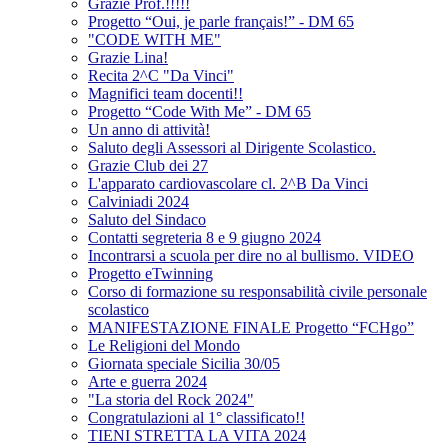
Grazie Prof.!!!!!
Progetto “Oui, je parle français!” - DM 65
"CODE WITH ME"
Grazie Lina!
Recita 2^C "Da Vinci"
Magnifici team docenti!!
Progetto “Code With Me” - DM 65
Un anno di attività!
Saluto degli Assessori al Dirigente Scolastico.
Grazie Club dei 27
L'apparato cardiovascolare cl. 2^B Da Vinci
Calviniadi 2024
Saluto del Sindaco
Contatti segreteria 8 e 9 giugno 2024
Incontrarsi a scuola per dire no al bullismo. VIDEO
Progetto eTwinning
Corso di formazione su responsabilità civile personale
scolastico
MANIFESTAZIONE FINALE Progetto “FCHgo”
Le Religioni del Mondo
Giornata speciale Sicilia 30/05
Arte e guerra 2024
"La storia del Rock 2024"
Congratulazioni al 1° classificato!!
TIENI STRETTA LA VITA 2024