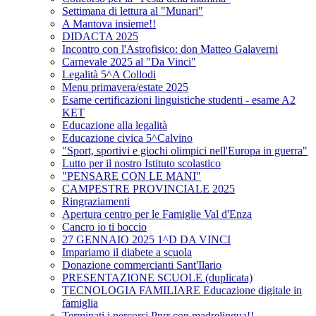
Settimana di lettura al "Munari"
A Mantova insieme!!
DIDACTA 2025
Incontro con l'Astrofisico: don Matteo Galaverni
Carnevale 2025 al "Da Vinci"
Legalità 5^A Collodi
Menu primavera/estate 2025
Esame certificazioni linguistiche studenti - esame A2
KET
Educazione alla legalità
Educazione civica 5^Calvino
"Sport, sportivi e giochi olimpici nell'Europa in guerra"
Lutto per il nostro Istituto scolastico
"PENSARE CON LE MANI"
CAMPESTRE PROVINCIALE 2025
Ringraziamenti
Apertura centro per le Famiglie Val d'Enza
Cancro io ti boccio
27 GENNAIO 2025 1^D DA VINCI
Impariamo il diabete a scuola
Donazione commercianti Sant'Ilario
PRESENTAZIONE SCUOLE (duplicata)
TECNOLOGIA FAMILIARE Educazione digitale in
famiglia
Terminati i percorsi Pnrr con madrelingua!!