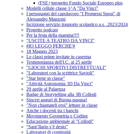
(FSE+)progetto Fondo Sociale Europeo plus
Modelli cellule classe 1^A "Da Vinci"
I personaggi del capolavoro "I Promessi Sposi" di
Alessandro Manzoni
Iscrizione servizio trasporto scolastico a.s. .2023/2024
Progetto podcast
Per la festa della mamma!!!!
"USCITE A TEATRO DA VINCI"
#IO LEGGO PERCHE'#
18 Maggio 2023
Le classi prime invitate in caserma
Testimonianza dell'I.C. al 25 aprile
"GIOCHI SPORTIVI DISTRETTUALI"
"Laboratori con la scrittrice Savioli"
"Star bene in classe"
"Attività Astronomia 3D Da Vinci"
29 aprile al Palaenza
Badge di Storytelling alla 3B Collodi
Sinceri auguri di Buona pasqua!
"Non chiamateli eroi" letture in classe
Anche i docenti tra i banchi
Movimento Geometria e Coding
Educazione ambientale al "Collodi"
“Sant’Ilario s’è desto”
Laboratori di continuità