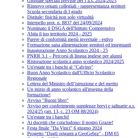
Giornate speciali previste per l’a.s. 2024-2025
Rinnovo organi collegiali - rappresentanza genitori
Scuola secondaria di I grado
Digitale: fisicità non solo virtualità
Interpello prot. n. 8837 del 24/09/2024
Nominato il DSGA dell'Istituto Comprensivo
Abita il tuo territorio 2024 - 2025
Parere di conformità menù invernale - estivo
Formazione sana alimentazione genitori ed insegnanti
Inaugurazione Anno Scolastico 2024 - 25
PNRR 3.1 – Percorsi di lingua inglese per alunni
Ristorazione scolastica anno scolastico 2024/2025
Un'estate tra i banchi al "Calvino"
Buon Anno Scolastico dall'Ufficio Scolastico
Regionale
Lettera del Ministro dell’istruzione e del merito
Un inizio di anno scolastico all'insegna della
formazione!
Avviso "Buoni libro"
Avviso per conferimento supplenze brevi e saltuarie a.s.
2024/25 (art. 13, c. 23 OM 88/2024)
Un'estate tra i banchi!
Ai docenti che concludono: il nostro Grazie!
Festa finale "Da Vinci" 6 giugno 2024
Progetto "Dagli origami a GeoGebra" - DM 65