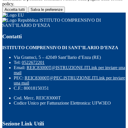
policy.
Accetta tutti
Salva le preferenze
ISTITUTO COMPRENSIVO DI
SANT’ILARIO D’ENZA
Contatti
ISTITUTO COMPRENSIVO DI SANT’ILARIO D’ENZA
Via Gramsci, 5 – 42049 Sant’Ilario d’Enza (RE)
Tel:
0522672201
Email:
REIC83000T@ISTRUZIONE.IT
Link per inviare una
mail
PEC:
REIC83000T@PEC.ISTRUZIONE.IT
Link per inviare
una mail
C.F.: 80018150351
Cod. Mecc. REIC83000T
Codice Unico per Fatturazione Elettronica: UFW3EO
Sezione Link Utili