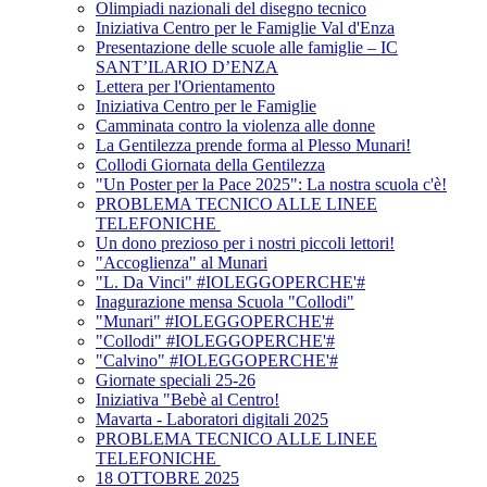
Olimpiadi nazionali del disegno tecnico
Iniziativa Centro per le Famiglie Val d'Enza
Presentazione delle scuole alle famiglie – IC
SANT’ILARIO D’ENZA
Lettera per l'Orientamento
Iniziativa Centro per le Famiglie
Camminata contro la violenza alle donne
La Gentilezza prende forma al Plesso Munari!
Collodi Giornata della Gentilezza
"Un Poster per la Pace 2025": La nostra scuola c'è!
PROBLEMA TECNICO ALLE LINEE
TELEFONICHE
Un dono prezioso per i nostri piccoli lettori!
"Accoglienza" al Munari
"L. Da Vinci" #IOLEGGOPERCHE'#
Inagurazione mensa Scuola "Collodi"
"Munari" #IOLEGGOPERCHE'#
"Collodi" #IOLEGGOPERCHE'#
"Calvino" #IOLEGGOPERCHE'#
Giornate speciali 25-26
Iniziativa "Bebè al Centro!
Mavarta - Laboratori digitali 2025
PROBLEMA TECNICO ALLE LINEE
TELEFONICHE
18 OTTOBRE 2025