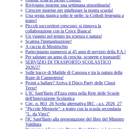
Riviviamo insieme una settimana straordinaria!
Crescere insieme per migliorare la nostra scuola!
Una serata magica sotto le stelle: la Collodi festeggia a
teatro!
Piccoli soccorritori crescono: si rinnova la
collaborazione con la Croce Bianca!
Un viaggio nel tempo tra scienza e natura!
Scatena l'immaginazione!
A caccia di Mostrischio
Partecipiamo numerosi ai 45 anni di servizio della P.A.!
Per salutare un anno di crescita, scoperte e traguardi!
SERVIZIO DI TRASPORTO SCOLASTICO
2026/27
Sulle tracce di Matilde di Canossa e tra la natura della
Rupe di Campotrera!
Pronti a ballare? Arriva il Disco Party delle Classi
Terze!
L'IC Sant'Ilario d'Enza entra nella Rete delle Scuole
dell'Innovazione Scolastica
Circ. n. 863_26 Scelta alternativa IRC - a.s. 2026_27
"Piccole Memorie": a teatro con la scuola secondaria
"L. da Vinci"
l'IC Sant'Ilario alla presentazione del libro del Ministro
Valditara