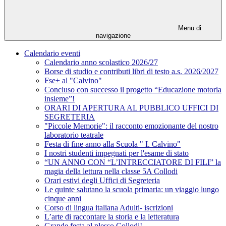
Menu di
navigazione
Calendario eventi
Calendario anno scolastico 2026/27
Borse di studio e contributi libri di testo a.s. 2026/2027
Fse+ al "Calvino"
Concluso con successo il progetto “Educazione motoria
insieme”!
ORARI DI APERTURA AL PUBBLICO UFFICI DI
SEGRETERIA
"Piccole Memorie": il racconto emozionante del nostro
laboratorio teatrale
Festa di fine anno alla Scuola " I. Calvino"
I nostri studenti impegnati per l'esame di stato
“UN ANNO CON “L’INTRECCIATORE DI FILI” la
magia della lettura nella classe 5A Collodi
Orari estivi degli Uffici di Segreteria
Le quinte salutano la scuola primaria: un viaggio lungo
cinque anni
Corso di lingua italiana Adulti- iscrizioni
L’arte di raccontare la storia e la letteratura
Grande festa al plesso Collodi!