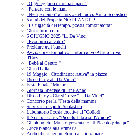
"Oggi leggono mamma e papà"
"Pensare con le mani"
"Ne riparliamo" all'inizio del nuovo Anno Scolastico
5 anni del Progetto NO PLANET B
“La fugacità del tempo, poesia combinatoria”
Gioco fuorimetro
6 GIUGNO 2025 "L. Da Vinci"
”Economia a teatro”
Freddure tra i banchi
Avvio corso formativo - Informativo Affido in Val
d'Enza
"Bebè al Centro!"
Giro d'Italia
19 Maggio "Cittadinanza Attiva" in piazza!
Disco Party al "Da Vinci"
Festa Finale "Munari"
Giornata Speciale di Fine Anno
Disco Party - Classi Terze “L. Da Vinci”
Concorso per la "Festa della mamma"
Servizio Trasporto Scolastico
Laboratorio Poesia creativa al "Collodi"
Il Nostro Teatro: "Piccolo Libro sull'Amore"
Gli alunni del Munari presentano "Il Piccolo principe"
Croce bianca alla Primaria
Archeologo per un giorno alla terramare