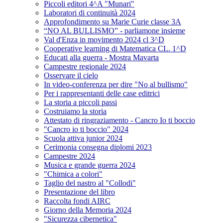
Piccoli editori 4^A "Munari"
Laboratori di continuità 2024
Approfondimento su Marie Curie classe 3A
“NO AL BULLISMO” - parliamone insieme
Val d'Enza in movimento 2024 cl 3^D
Cooperative learning di Matematica CL. 1^D
Educati alla guerra - Mostra Mavarta
Campestre regionale 2024
Osservare il cielo
In video-conferenza per dire "No al bullismo"
Per i rappresentanti delle case editrici
La storia a piccoli passi
Costruiamo la storia
Attestato di ringraziamento - Cancro Io ti boccio
"Cancro io ti boccio" 2024
Scuola attiva junior 2024
Cerimonia consegna diplomi 2023
Campestre 2024
Musica e grande guerra 2024
"Chimica a colori"
Taglio del nastro al "Collodi"
Presentazione del libro
Raccolta fondi AIRC
Giorno della Memoria 2024
"Sicurezza cibernetica"