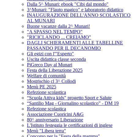
Dalla 5^ Munari: ebook "Cibi dal mondo"
3^Munari: "Flauto magico" e laboratorio didattico
INAUGURAZIONE DELL'ANNO SCOLASTICO
AL MUNARI
Buone vacanze dalla 2^ Munari!
"A SPASSO NEL TEMPO"
"RICICLANDO ... CREIAMO"
DAGLI SCHIERAMENTI ALLE TABELLINE
PASSANDO PER IL DECANOMIO
Gli egizi con l'"Esperto"
Uscita didattica classe seconda
PiGreco Day al Munari
Festa della Liberazione 2025
Welfare di comunità
Mostrischio cl 3^ Collodi
Menù PE 2025
Refezione scolastica
“Scuola Attiva kids" progetto Sport e Salute
“Santilio Mag - Giornalino scolastico” - DM 19
Refezione scolastica
Associazione Cuoricini A&G
80^ anniversario Liberazione
L'Istituto festeggia le certificazioni di inglese
Menù "Libera terra"
Concorso per la "Festa della mamma"