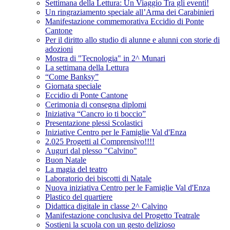
Settimana della Lettura: Un Viaggio Tra gli eventi!
Un ringraziamento speciale all’Arma dei Carabinieri
Manifestazione commemorativa Eccidio di Ponte
Cantone
Per il diritto allo studio di alunne e alunni con storie di
adozioni
Mostra di "Tecnologia" in 2^ Munari
La settimana della Lettura
“Come Banksy”
Giornata speciale
Eccidio di Ponte Cantone
Cerimonia di consegna diplomi
Iniziativa “Cancro io ti boccio”
Presentazione plessi Scolastici
Iniziative Centro per le Famiglie Val d'Enza
2.025 Progetti al Comprensivo!!!!
Auguri dal plesso "Calvino"
Buon Natale
La magia del teatro
Laboratorio dei biscotti di Natale
Nuova iniziativa Centro per le Famiglie Val d'Enza
Plastico del quartiere
Didattica digitale in classe 2^ Calvino
Manifestazione conclusiva del Progetto Teatrale
Sostieni la scuola con un gesto delizioso