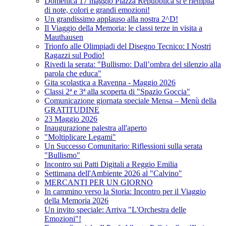
Domenica 17 maggio Piazza Repubblica si è riempita
di note, colori e grandi emozioni!
Un grandissimo applauso alla nostra 2^D!
Il Viaggio della Memoria: le classi terze in visita a
Mauthausen
Trionfo alle Olimpiadi del Disegno Tecnico: I Nostri
Ragazzi sul Podio!
Rivedi la serata: "Bullismo: Dall’ombra del silenzio alla
parola che educa"
Gita scolastica a Ravenna - Maggio 2026
Classi 2ª e 3ª alla scoperta di "Spazio Goccia"
Comunicazione giornata speciale Mensa – Menù della
GRATITUDINE
23 Maggio 2026
Inaugurazione palestra all'aperto
"Moltiplicare Legami"
Un Successo Comunitario: Riflessioni sulla serata
"Bullismo"
Incontro sui Patti Digitali a Reggio Emilia
Settimana dell'Ambiente 2026 al "Calvino"
MERCANTI PER UN GIORNO
In cammino verso la Storia: Incontro per il Viaggio
della Memoria 2026
Un invito speciale: Arriva "L'Orchestra delle
Emozioni"!