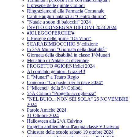
Il presepe delle quinte Collodi
Ringraziamenti alla Farmacia Comunale
Canti e auguri natalizi al "Centro diurno"
"Natale a suon di balocchi" 2024
INVITO CONSEGNA DIPLOMI 2023-2024
#IOLEGGOPERCHE'#
Il Presepe delle prime "Da Vinci"
SCARABIMBOCCHIO 5^edizione
In 3^A Munari "Giornata della disabilità"
Giornata della disabilità in classe 1^Munari
Mecatino di Natale 15 dicembre
PROGETTO #GIORNIfelici 2024
Al comitato genitori: Grazie!!!
Il "Munari" a Teatro Regio
Concorso "Un poster per la pace 2024"
I "Micenei" della 5^ Collodi
5^A Collodi "Progetto accoglienza"
"NEL BUIO... NON SEI SOLA" 25 NOVEMBRE
2024
Parole Amiche 2024
31 Ottobre 2024
Halloween alla 2^A Calvino
Progetto ambientale sull'acqua classe V Calvino
Chiusura delle scuole sabato 19 ottobre 2024