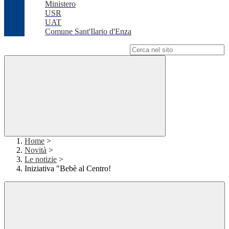
Ministero
USR
UAT
Comune Sant'Ilario d'Enza
Campo di ricerca per le pagine del sito
Home
>
Novità
>
Le notizie
>
Iniziativa "Bebè al Centro!