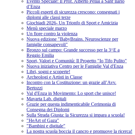
Evento Speciale: Il Prof. Alberto Pellai a Sant’Ilario
d’Enza
Piccoli esperti di sicurezza crescono: consegnati i
diplomi alle classi terze
Giochiadi 2026- Un Trionfo di Sport e Amicizia
Menù speciale marzo
Un fiore contro la violenza
Nuova edizione "BabyBrains. Neuroscienze per
famiglie consapevoli"
Bronzo sul campo: Grande successo per la 3^E a
Reggio Emilia
Sport, Valori e Comunità: Il Progetto "Io Tifo Pulito"
Nuova iniziativa Centro per le Famiglie Val d'Enza
Libri, sogni e scoperte!
Archeologi e Artisti in Classe
Incontro con la Costituzione: un grazie all’Avv.
Bertozzi
Val d'Enza in Movimento: Lo sport che unisce!
Mavarta Lab. digitali
Grazie per questa indimenticabile Cerimonia di
Consegna dei Diplomi
Sulla Strada Giusta: la Sicurezza si impara a scuola!
"HeArt of Gaza"
"Bambini e digitale"
La nostra scuola boccia il cancro e promuove la ricerca!