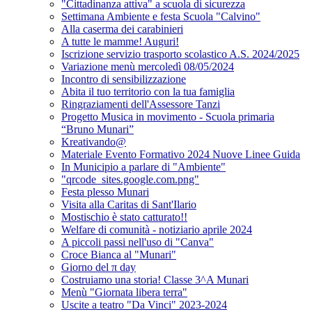
"Cittadinanza attiva" a scuola di sicurezza
Settimana Ambiente e festa Scuola "Calvino"
Alla caserma dei carabinieri
A tutte le mamme! Auguri!
Iscrizione servizio trasporto scolastico A.S. 2024/2025
Variazione menù mercoledì 08/05/2024
Incontro di sensibilizzazione
Abita il tuo territorio con la tua famiglia
Ringraziamenti dell'Assessore Tanzi
Progetto Musica in movimento - Scuola primaria
“Bruno Munari”
Kreativando@
Materiale Evento Formativo 2024 Nuove Linee Guida
In Municipio a parlare di "Ambiente"
"qrcode_sites.google.com.png"
Festa plesso Munari
Visita alla Caritas di Sant'Ilario
Mostischio è stato catturato!!
Welfare di comunità - notiziario aprile 2024
A piccoli passi nell'uso di "Canva"
Croce Bianca al "Munari"
Giorno del π day
Costruiamo una storia! Classe 3^A Munari
Menù "Giornata libera terra"
Uscite a teatro "Da Vinci" 2023-2024