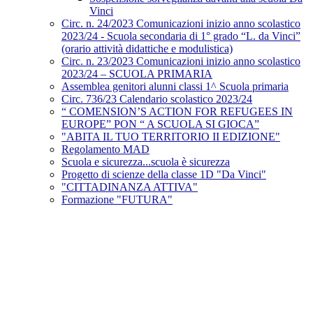
Vinci
Circ. n. 24/2023 Comunicazioni inizio anno scolastico
2023/24 - Scuola secondaria di 1° grado “L. da Vinci”
(orario attività didattiche e modulistica)
Circ. n. 23/2023 Comunicazioni inizio anno scolastico
2023/24 – SCUOLA PRIMARIA
Assemblea genitori alunni classi 1^ Scuola primaria
Circ. 736/23 Calendario scolastico 2023/24
“ COMENSION’S ACTION FOR REFUGEES IN
EUROPE” PON “ A SCUOLA SI GIOCA”
"ABITA IL TUO TERRITORIO II EDIZIONE"
Regolamento MAD
Scuola e sicurezza...scuola è sicurezza
Progetto di scienze della classe 1D "Da Vinci"
"CITTADINANZA ATTIVA"
Formazione "FUTURA"