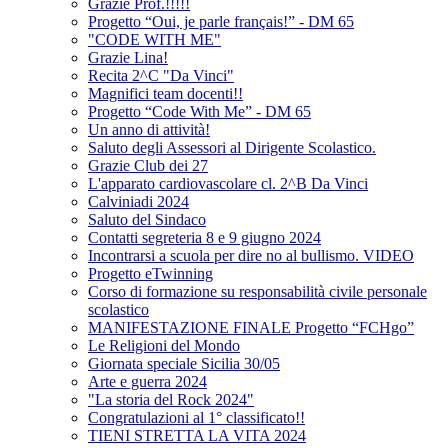
Grazie Prof.!!!!!
Progetto “Oui, je parle français!” - DM 65
"CODE WITH ME"
Grazie Lina!
Recita 2^C "Da Vinci"
Magnifici team docenti!!
Progetto “Code With Me” - DM 65
Un anno di attività!
Saluto degli Assessori al Dirigente Scolastico.
Grazie Club dei 27
L'apparato cardiovascolare cl. 2^B Da Vinci
Calviniadi 2024
Saluto del Sindaco
Contatti segreteria 8 e 9 giugno 2024
Incontrarsi a scuola per dire no al bullismo. VIDEO
Progetto eTwinning
Corso di formazione su responsabilità civile personale
scolastico
MANIFESTAZIONE FINALE Progetto “FCHgo”
Le Religioni del Mondo
Giornata speciale Sicilia 30/05
Arte e guerra 2024
"La storia del Rock 2024"
Congratulazioni al 1° classificato!!
TIENI STRETTA LA VITA 2024