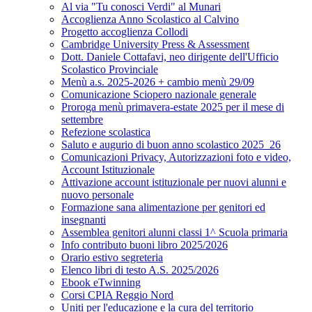
Al via "Tu conosci Verdi" al Munari
Accoglienza Anno Scolastico al Calvino
Progetto accoglienza Collodi
Cambridge University Press & Assessment
Dott. Daniele Cottafavi, neo dirigente dell'Ufficio
Scolastico Provinciale
Menù a.s. 2025-2026 + cambio menù 29/09
Comunicazione Sciopero nazionale generale
Proroga menù primavera-estate 2025 per il mese di
settembre
Refezione scolastica
Saluto e augurio di buon anno scolastico 2025_26
Comunicazioni Privacy, Autorizzazioni foto e video,
Account Istituzionale
Attivazione account istituzionale per nuovi alunni e
nuovo personale
Formazione sana alimentazione per genitori ed
insegnanti
Assemblea genitori alunni classi 1^ Scuola primaria
Info contributo buoni libro 2025/2026
Orario estivo segreteria
Elenco libri di testo A.S. 2025/2026
Ebook eTwinning
Corsi CPIA Reggio Nord
Uniti per l'educazione e la cura del territorio