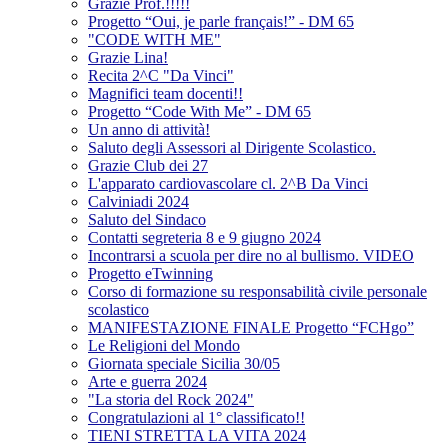
Grazie Prof.!!!!!
Progetto “Oui, je parle français!” - DM 65
"CODE WITH ME"
Grazie Lina!
Recita 2^C "Da Vinci"
Magnifici team docenti!!
Progetto “Code With Me” - DM 65
Un anno di attività!
Saluto degli Assessori al Dirigente Scolastico.
Grazie Club dei 27
L'apparato cardiovascolare cl. 2^B Da Vinci
Calviniadi 2024
Saluto del Sindaco
Contatti segreteria 8 e 9 giugno 2024
Incontrarsi a scuola per dire no al bullismo. VIDEO
Progetto eTwinning
Corso di formazione su responsabilità civile personale
scolastico
MANIFESTAZIONE FINALE Progetto “FCHgo”
Le Religioni del Mondo
Giornata speciale Sicilia 30/05
Arte e guerra 2024
"La storia del Rock 2024"
Congratulazioni al 1° classificato!!
TIENI STRETTA LA VITA 2024