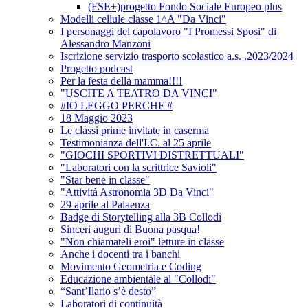
(FSE+)progetto Fondo Sociale Europeo plus
Modelli cellule classe 1^A "Da Vinci"
I personaggi del capolavoro "I Promessi Sposi" di
Alessandro Manzoni
Iscrizione servizio trasporto scolastico a.s. .2023/2024
Progetto podcast
Per la festa della mamma!!!!
"USCITE A TEATRO DA VINCI"
#IO LEGGO PERCHE'#
18 Maggio 2023
Le classi prime invitate in caserma
Testimonianza dell'I.C. al 25 aprile
"GIOCHI SPORTIVI DISTRETTUALI"
"Laboratori con la scrittrice Savioli"
"Star bene in classe"
"Attività Astronomia 3D Da Vinci"
29 aprile al Palaenza
Badge di Storytelling alla 3B Collodi
Sinceri auguri di Buona pasqua!
"Non chiamateli eroi" letture in classe
Anche i docenti tra i banchi
Movimento Geometria e Coding
Educazione ambientale al "Collodi"
“Sant’Ilario s’è desto”
Laboratori di continuità