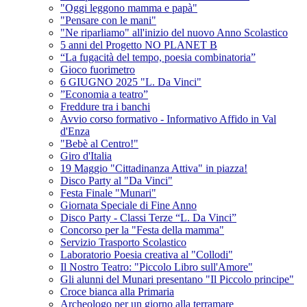
"Oggi leggono mamma e papà"
"Pensare con le mani"
"Ne riparliamo" all'inizio del nuovo Anno Scolastico
5 anni del Progetto NO PLANET B
“La fugacità del tempo, poesia combinatoria”
Gioco fuorimetro
6 GIUGNO 2025 "L. Da Vinci"
”Economia a teatro”
Freddure tra i banchi
Avvio corso formativo - Informativo Affido in Val
d'Enza
"Bebè al Centro!"
Giro d'Italia
19 Maggio "Cittadinanza Attiva" in piazza!
Disco Party al "Da Vinci"
Festa Finale "Munari"
Giornata Speciale di Fine Anno
Disco Party - Classi Terze “L. Da Vinci”
Concorso per la "Festa della mamma"
Servizio Trasporto Scolastico
Laboratorio Poesia creativa al "Collodi"
Il Nostro Teatro: "Piccolo Libro sull'Amore"
Gli alunni del Munari presentano "Il Piccolo principe"
Croce bianca alla Primaria
Archeologo per un giorno alla terramare