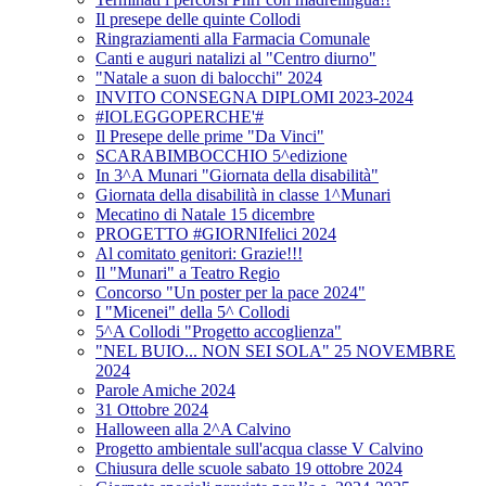
Il presepe delle quinte Collodi
Ringraziamenti alla Farmacia Comunale
Canti e auguri natalizi al "Centro diurno"
"Natale a suon di balocchi" 2024
INVITO CONSEGNA DIPLOMI 2023-2024
#IOLEGGOPERCHE'#
Il Presepe delle prime "Da Vinci"
SCARABIMBOCCHIO 5^edizione
In 3^A Munari "Giornata della disabilità"
Giornata della disabilità in classe 1^Munari
Mecatino di Natale 15 dicembre
PROGETTO #GIORNIfelici 2024
Al comitato genitori: Grazie!!!
Il "Munari" a Teatro Regio
Concorso "Un poster per la pace 2024"
I "Micenei" della 5^ Collodi
5^A Collodi "Progetto accoglienza"
"NEL BUIO... NON SEI SOLA" 25 NOVEMBRE
2024
Parole Amiche 2024
31 Ottobre 2024
Halloween alla 2^A Calvino
Progetto ambientale sull'acqua classe V Calvino
Chiusura delle scuole sabato 19 ottobre 2024