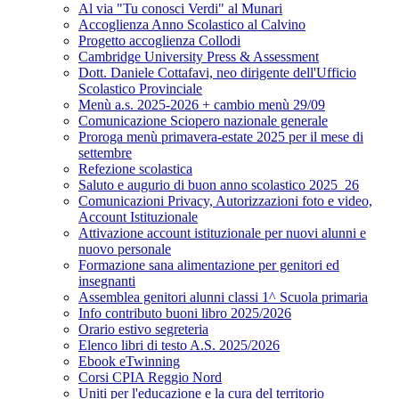
Al via "Tu conosci Verdi" al Munari
Accoglienza Anno Scolastico al Calvino
Progetto accoglienza Collodi
Cambridge University Press & Assessment
Dott. Daniele Cottafavi, neo dirigente dell'Ufficio
Scolastico Provinciale
Menù a.s. 2025-2026 + cambio menù 29/09
Comunicazione Sciopero nazionale generale
Proroga menù primavera-estate 2025 per il mese di
settembre
Refezione scolastica
Saluto e augurio di buon anno scolastico 2025_26
Comunicazioni Privacy, Autorizzazioni foto e video,
Account Istituzionale
Attivazione account istituzionale per nuovi alunni e
nuovo personale
Formazione sana alimentazione per genitori ed
insegnanti
Assemblea genitori alunni classi 1^ Scuola primaria
Info contributo buoni libro 2025/2026
Orario estivo segreteria
Elenco libri di testo A.S. 2025/2026
Ebook eTwinning
Corsi CPIA Reggio Nord
Uniti per l'educazione e la cura del territorio