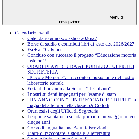
Menu di
navigazione
Calendario eventi
Calendario anno scolastico 2026/27
Borse di studio e contributi libri di testo a.s. 2026/2027
Fse+ al "Calvino"
Concluso con successo il progetto “Educazione motoria
insieme”!
ORARI DI APERTURA AL PUBBLICO UFFICI DI
SEGRETERIA
"Piccole Memorie": il racconto emozionante del nostro
laboratorio teatrale
Festa di fine anno alla Scuola " I. Calvino"
I nostri studenti impegnati per l'esame di stato
“UN ANNO CON “L’INTRECCIATORE DI FILI” la
magia della lettura nella classe 5A Collodi
Orari estivi degli Uffici di Segreteria
Le quinte salutano la scuola primaria: un viaggio lungo
cinque anni
Corso di lingua italiana Adulti- iscrizioni
L’arte di raccontare la storia e la letteratura
Grande festa al plesso Collodi!