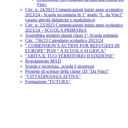
Vinci
Circ. n. 24/2023 Comunicazioni inizio anno scolastico
2023/24 - Scuola secondaria di 1° grado “L. da Vinci”
(orario attività didattiche e modulistica)
Circ. n. 23/2023 Comunicazioni inizio anno scolastico
2023/24 – SCUOLA PRIMARIA
Assemblea genitori alunni classi 1^ Scuola primaria
Circ. 736/23 Calendario scolastico 2023/24
“ COMENSION’S ACTION FOR REFUGEES IN
EUROPE” PON “ A SCUOLA SI GIOCA”
"ABITA IL TUO TERRITORIO II EDIZIONE"
Regolamento MAD
Scuola e sicurezza...scuola è sicurezza
Progetto di scienze della classe 1D "Da Vinci"
"CITTADINANZA ATTIVA"
Formazione "FUTURA"