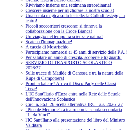
Riviviamo insieme una settimana straordinaria!
Crescere insieme per migliorare la nostra scuola!
Una serata magica sotto le stelle: la Collodi festeggia a
teatro!
Piccoli soccorritori crescono: si rinnova la
collaborazione con la Croce Bianca!
Un viaggio nel tempo tra scienza e natura!
Scatena l'immaginazione!
A caccia di Mostrischio
Partecipiamo numerosi ai 45 anni di servizio della P.A.!
Per salutare un anno di crescita, scoperte e traguardi!
SERVIZIO DI TRASPORTO SCOLASTICO
2026/27
Sulle tracce di Matilde di Canossa e tra la natura della
Rupe di Campotrera!
Pronti a ballare? Arriva il Disco Party delle Classi
Terze!
L'IC Sant'Ilario d'Enza entra nella Rete delle Scuole
dell'Innovazione Scolastica
Circ. n. 863_26 Scelta alternativa IRC - a.s. 2026_27
"Piccole Memorie": a teatro con la scuola secondaria
"L. da Vinci"
l'IC Sant'Ilario alla presentazione del libro del Ministro
Valditara