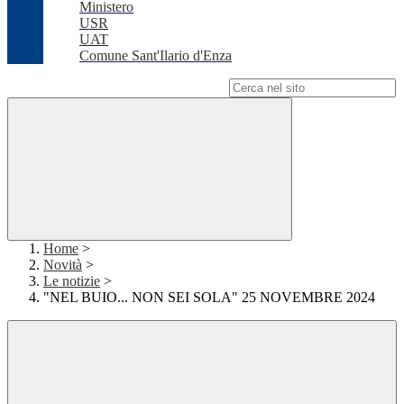
Ministero
USR
UAT
Comune Sant'Ilario d'Enza
Campo di ricerca per le pagine del sito
Home
>
Novità
>
Le notizie
>
"NEL BUIO... NON SEI SOLA" 25 NOVEMBRE 2024