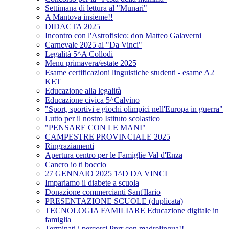
Settimana di lettura al "Munari"
A Mantova insieme!!
DIDACTA 2025
Incontro con l'Astrofisico: don Matteo Galaverni
Carnevale 2025 al "Da Vinci"
Legalità 5^A Collodi
Menu primavera/estate 2025
Esame certificazioni linguistiche studenti - esame A2
KET
Educazione alla legalità
Educazione civica 5^Calvino
"Sport, sportivi e giochi olimpici nell'Europa in guerra"
Lutto per il nostro Istituto scolastico
"PENSARE CON LE MANI"
CAMPESTRE PROVINCIALE 2025
Ringraziamenti
Apertura centro per le Famiglie Val d'Enza
Cancro io ti boccio
27 GENNAIO 2025 1^D DA VINCI
Impariamo il diabete a scuola
Donazione commercianti Sant'Ilario
PRESENTAZIONE SCUOLE (duplicata)
TECNOLOGIA FAMILIARE Educazione digitale in
famiglia
Terminati i percorsi Pnrr con madrelingua!!