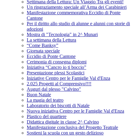
Settimana della Lettura: Un Viaggio Tra gli eventi!
Un ringraziamento speciale all’Arma dei Carabinieri
Manifestazione commemorativa Eccidio di Ponte
Cantone
Per il diritto allo studio di alunne e alunni con storie di
adozioni
Mostra di "Tecnologia" in 2^ Munari
La settimana della Lettura
“Come Banksy”
Giornata speciale
Eccidio di Ponte Cantone
Cerimonia di consegna diplomi
Iniziativa “Cancro io ti boccio”
Presentazione plessi Scolastici
Iniziative Centro per le Famiglie Val d'Enza
2.025 Progetti al Comprensivo!!!!
Auguri dal plesso "Calvino"
Buon Natale
La magia del teatro
Laboratorio dei biscotti di Natale
Nuova iniziativa Centro per le Famiglie Val d'Enza
Plastico del quartiere
Didattica digitale in classe 2^ Calvino
Manifestazione conclusiva del Progetto Teatrale
Sostieni la scuola con un gesto delizioso