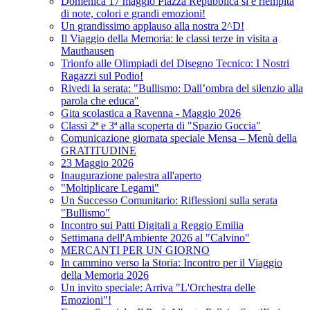
Domenica 17 maggio Piazza Repubblica si è riempita
di note, colori e grandi emozioni!
Un grandissimo applauso alla nostra 2^D!
Il Viaggio della Memoria: le classi terze in visita a
Mauthausen
Trionfo alle Olimpiadi del Disegno Tecnico: I Nostri
Ragazzi sul Podio!
Rivedi la serata: "Bullismo: Dall’ombra del silenzio alla
parola che educa"
Gita scolastica a Ravenna - Maggio 2026
Classi 2ª e 3ª alla scoperta di "Spazio Goccia"
Comunicazione giornata speciale Mensa – Menù della
GRATITUDINE
23 Maggio 2026
Inaugurazione palestra all'aperto
"Moltiplicare Legami"
Un Successo Comunitario: Riflessioni sulla serata
"Bullismo"
Incontro sui Patti Digitali a Reggio Emilia
Settimana dell'Ambiente 2026 al "Calvino"
MERCANTI PER UN GIORNO
In cammino verso la Storia: Incontro per il Viaggio
della Memoria 2026
Un invito speciale: Arriva "L'Orchestra delle
Emozioni"!