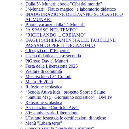
Dalla 5^ Munari: ebook "Cibi dal mondo"
3^Munari: "Flauto magico" e laboratorio didattico
INAUGURAZIONE DELL'ANNO SCOLASTICO
AL MUNARI
Buone vacanze dalla 2^ Munari!
"A SPASSO NEL TEMPO"
"RICICLANDO ... CREIAMO"
DAGLI SCHIERAMENTI ALLE TABELLINE
PASSANDO PER IL DECANOMIO
Gli egizi con l'"Esperto"
Uscita didattica classe seconda
PiGreco Day al Munari
Festa della Liberazione 2025
Welfare di comunità
Mostrischio cl 3^ Collodi
Menù PE 2025
Refezione scolastica
“Scuola Attiva kids" progetto Sport e Salute
“Santilio Mag - Giornalino scolastico” - DM 19
Refezione scolastica
Associazione Cuoricini A&G
80^ anniversario Liberazione
L'Istituto festeggia le certificazioni di inglese
Menù "Libera terra"
Concorso per la "Festa della mamma"