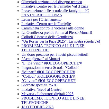
Olimpiadi nazionali del disegno tecnico
Iniziativa Centro per le Famiglie Val d'Enza
Presentazione delle scuole alle famiglie – IC
SANT’ILARIO D’ENZA
Lettera per l'Orientamento
Iniziativa Centro per le Famiglie
Camminata contro la violenza alle donne
La Gentilezza prende forma al Plesso Munari!
Collodi Giornata della Gentilezza
"Un Poster per la Pace 2025": La nostra scuola c'è!
PROBLEMA TECNICO ALLE LINEE
TELEFONICHE
Un dono prezioso per i nostri piccoli lettori!
"Accoglienza" al Munari
"L. Da Vinci" #IOLEGGOPERCHE'#
Inagurazione mensa Scuola "Collodi"
"Munari" #IOLEGGOPERCHE'#
"Collodi" #IOLEGGOPERCHE'#
"Calvino" #IOLEGGOPERCHE'#
Giornate speciali 25-26
Iniziativa "Bebè al Centro!
Mavarta - Laboratori digitali 2025
PROBLEMA TECNICO ALLE LINEE
TELEFONICHE
18 OTTOBRE 2025