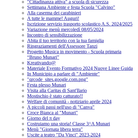
"Cittadinanza attiva" a scuola di sicurezza
Settimana Ambiente e festa Scuola "Calvino"
Alla caserma dei carabinieri
A tutte le mamme! Auguri!
Iscrizione servizio trasporto scolastico A.S. 2024/2025
Variazione menù mercoledì 08/05/2024
Incontro di sensibilizzazione
Abita il tuo territorio con la tua famiglia
Ringraziamenti dell'Assessore Tanzi
Progetto Musica in movimento - Scuola primaria
“Bruno Munari”
Kreativando@
Materiale Evento Formativo 2024 Nuove Linee Guida
In Municipio a parlare di "Ambiente"
"qrcode_sites.google.com.png"
Festa plesso Munari
Visita alla Caritas di Sant'Ilario
Mostischio è stato catturato!!
Welfare di comunità - notiziario aprile 2024
A piccoli passi nell'uso di "Canva"
Croce Bianca al "Munari"
Giorno del π day
Costruiamo una storia! Classe 3^A Munari
Menù "Giornata libera terra"
Uscite a teatro "Da Vinci" 2023-2024