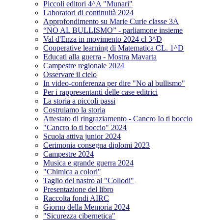
Piccoli editori 4^A "Munari"
Laboratori di continuità 2024
Approfondimento su Marie Curie classe 3A
“NO AL BULLISMO” - parliamone insieme
Val d'Enza in movimento 2024 cl 3^D
Cooperative learning di Matematica CL. 1^D
Educati alla guerra - Mostra Mavarta
Campestre regionale 2024
Osservare il cielo
In video-conferenza per dire "No al bullismo"
Per i rappresentanti delle case editrici
La storia a piccoli passi
Costruiamo la storia
Attestato di ringraziamento - Cancro Io ti boccio
"Cancro io ti boccio" 2024
Scuola attiva junior 2024
Cerimonia consegna diplomi 2023
Campestre 2024
Musica e grande guerra 2024
"Chimica a colori"
Taglio del nastro al "Collodi"
Presentazione del libro
Raccolta fondi AIRC
Giorno della Memoria 2024
"Sicurezza cibernetica"