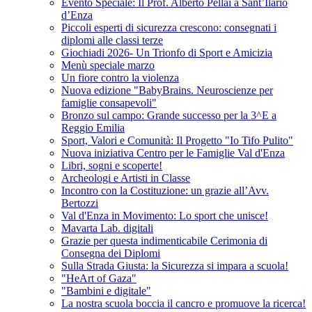
Evento Speciale: Il Prof. Alberto Pellai a Sant’Ilario
d’Enza
Piccoli esperti di sicurezza crescono: consegnati i
diplomi alle classi terze
Giochiadi 2026- Un Trionfo di Sport e Amicizia
Menù speciale marzo
Un fiore contro la violenza
Nuova edizione "BabyBrains. Neuroscienze per
famiglie consapevoli"
Bronzo sul campo: Grande successo per la 3^E a
Reggio Emilia
Sport, Valori e Comunità: Il Progetto "Io Tifo Pulito"
Nuova iniziativa Centro per le Famiglie Val d'Enza
Libri, sogni e scoperte!
Archeologi e Artisti in Classe
Incontro con la Costituzione: un grazie all’Avv.
Bertozzi
Val d'Enza in Movimento: Lo sport che unisce!
Mavarta Lab. digitali
Grazie per questa indimenticabile Cerimonia di
Consegna dei Diplomi
Sulla Strada Giusta: la Sicurezza si impara a scuola!
"HeArt of Gaza"
"Bambini e digitale"
La nostra scuola boccia il cancro e promuove la ricerca!