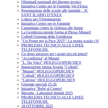
Olimpiadi nazionali del disegno tecnico
Iniziativa Centro per le Famiglie Val d'Enza
Presentazione delle scuole alle famiglie – IC
SANT’ILARIO D’ENZA
Lettera per l'Orientamento
Iniziativa Centro per le Famiglie
Camminata contro la violenza alle donne
La Gentilezza prende forma al Plesso Munari!
Collodi Giornata della Gentilezza
"Un Poster per la Pace 2025": La nostra scuola c'è!
PROBLEMA TECNICO ALLE LINEE
TELEFONICHE
Un dono prezioso per i nostri piccoli lettori!
"Accoglienza" al Munari
"L. Da Vinci" #IOLEGGOPERCHE'#
Inagurazione mensa Scuola "Collodi"
"Munari" #IOLEGGOPERCHE'#
"Collodi" #IOLEGGOPERCHE'#
"Calvino" #IOLEGGOPERCHE'#
Giornate speciali 25-26
Iniziativa "Bebè al Centro!
Mavarta - Laboratori digitali 2025
PROBLEMA TECNICO ALLE LINEE
TELEFONICHE
18 OTTOBRE 2025