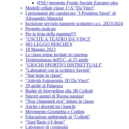
(FSE+)progetto Fondo Sociale Europeo plus
Modelli cellule classe 1^A "Da Vinci"
I personaggi del capolavoro "I Promessi Sposi" di
Alessandro Manzoni
Iscrizione servizio trasporto scolastico a.s. .2023/2024
Progetto podcast
Per la festa della mamma!!!!
"USCITE A TEATRO DA VINCI"
#IO LEGGO PERCHE'#
18 Maggio 2023
Le classi prime invitate in caserma
Testimonianza dell'I.C. al 25 aprile
"GIOCHI SPORTIVI DISTRETTUALI"
"Laboratori con la scrittrice Savioli"
"Star bene in classe"
"Attività Astronomia 3D Da Vinci"
29 aprile al Palaenza
Badge di Storytelling alla 3B Collodi
Sinceri auguri di Buona pasqua!
"Non chiamateli eroi" letture in classe
Anche i docenti tra i banchi
Movimento Geometria e Coding
Educazione ambientale al "Collodi"
“Sant’Ilario s’è desto”
Laboratori di continuità