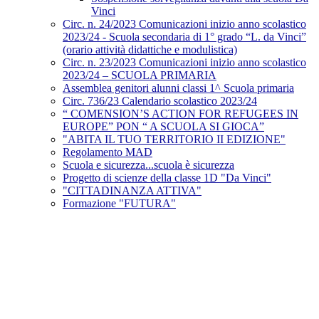
Vinci
Circ. n. 24/2023 Comunicazioni inizio anno scolastico
2023/24 - Scuola secondaria di 1° grado “L. da Vinci”
(orario attività didattiche e modulistica)
Circ. n. 23/2023 Comunicazioni inizio anno scolastico
2023/24 – SCUOLA PRIMARIA
Assemblea genitori alunni classi 1^ Scuola primaria
Circ. 736/23 Calendario scolastico 2023/24
“ COMENSION’S ACTION FOR REFUGEES IN
EUROPE” PON “ A SCUOLA SI GIOCA”
"ABITA IL TUO TERRITORIO II EDIZIONE"
Regolamento MAD
Scuola e sicurezza...scuola è sicurezza
Progetto di scienze della classe 1D "Da Vinci"
"CITTADINANZA ATTIVA"
Formazione "FUTURA"