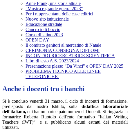
Anne Frank, una storia attuale
"Musica e grande guerra 2023"
Per i rappresentanti delle case editrici
Nuovo sito istituzionale
Educazione stradale
Cancro io ti boccio
Corso di latino 2023
OPEN DAY
Il comitato genitori al mercatino di Natale
CERIMONIA CONSEGNA DIPLOMI
INCONTRO RICERCATRICE SCIENTIFICA
Libri di testo A.S. 2023/2024
Presentazione plesso "Da Vinci" e OPEN DAY 2025
PROBLEMA TECNICO ALLE LINEE
TELEFONICHE
Anche i docenti tra i banchi
Si è concluso venerdi 31 marzo, il ciclo di incontri di formazione,
predisposto dal nostro Istituto,
sulla
didattica laboratoriale
dell'italiano,
cui hanno partecipato numerosi Docenti. Si ringrazia la
formatrice Roberta Ruotolo dell'
ente formativo “
Italian Writing
Teachers (IWT)”, e si pubblicano alcuni estratti dei materiali
utilizzati.