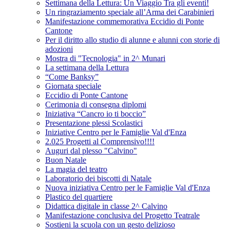
Settimana della Lettura: Un Viaggio Tra gli eventi!
Un ringraziamento speciale all’Arma dei Carabinieri
Manifestazione commemorativa Eccidio di Ponte
Cantone
Per il diritto allo studio di alunne e alunni con storie di
adozioni
Mostra di "Tecnologia" in 2^ Munari
La settimana della Lettura
“Come Banksy”
Giornata speciale
Eccidio di Ponte Cantone
Cerimonia di consegna diplomi
Iniziativa “Cancro io ti boccio”
Presentazione plessi Scolastici
Iniziative Centro per le Famiglie Val d'Enza
2.025 Progetti al Comprensivo!!!!
Auguri dal plesso "Calvino"
Buon Natale
La magia del teatro
Laboratorio dei biscotti di Natale
Nuova iniziativa Centro per le Famiglie Val d'Enza
Plastico del quartiere
Didattica digitale in classe 2^ Calvino
Manifestazione conclusiva del Progetto Teatrale
Sostieni la scuola con un gesto delizioso