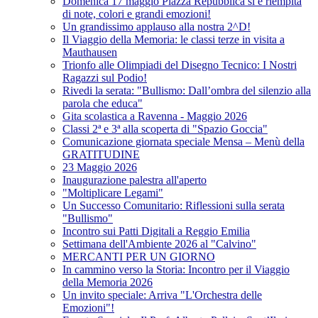
Domenica 17 maggio Piazza Repubblica si è riempita
di note, colori e grandi emozioni!
Un grandissimo applauso alla nostra 2^D!
Il Viaggio della Memoria: le classi terze in visita a
Mauthausen
Trionfo alle Olimpiadi del Disegno Tecnico: I Nostri
Ragazzi sul Podio!
Rivedi la serata: "Bullismo: Dall’ombra del silenzio alla
parola che educa"
Gita scolastica a Ravenna - Maggio 2026
Classi 2ª e 3ª alla scoperta di "Spazio Goccia"
Comunicazione giornata speciale Mensa – Menù della
GRATITUDINE
23 Maggio 2026
Inaugurazione palestra all'aperto
"Moltiplicare Legami"
Un Successo Comunitario: Riflessioni sulla serata
"Bullismo"
Incontro sui Patti Digitali a Reggio Emilia
Settimana dell'Ambiente 2026 al "Calvino"
MERCANTI PER UN GIORNO
In cammino verso la Storia: Incontro per il Viaggio
della Memoria 2026
Un invito speciale: Arriva "L'Orchestra delle
Emozioni"!