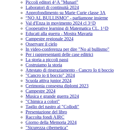
Piccoli editori 4^A "Munari"
Laboratori di continuità 2024
Approfondimento su Marie Curie classe 3A
“NO AL BULLISMO” - parliamone insieme
Val d'Enza in movimento 2024 cl 3^D
Cooperative learning di Matematica CL. 1^D
Educati alla guerra - Mostra Mavarta
Campestre regionale 2024
Osservare il cielo
In video-conferenza per dire "No al bullismo"
Per i rappresentanti delle case editrici
La storia a piccoli passi
Costruiamo la storia
Attestato di ringraziamento - Cancro Io ti boccio
"Cancro io ti boccio" 2024
Scuola attiva junior 2024
Cerimonia consegna diplomi 2023
Campestre 2024
Musica e grande guerra 2024
"Chimica a colori"
Taglio del nastro al "Collodi"
Presentazione del libro
Raccolta fondi AIRC
Giorno della Memoria 2024
"Sicurezza cibernetica"