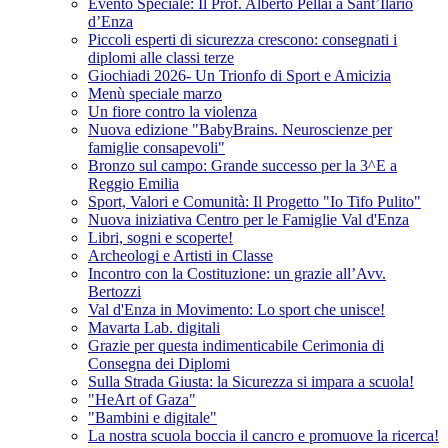
Evento Speciale: Il Prof. Alberto Pellai a Sant’Ilario
d’Enza
Piccoli esperti di sicurezza crescono: consegnati i
diplomi alle classi terze
Giochiadi 2026- Un Trionfo di Sport e Amicizia
Menù speciale marzo
Un fiore contro la violenza
Nuova edizione "BabyBrains. Neuroscienze per
famiglie consapevoli"
Bronzo sul campo: Grande successo per la 3^E a
Reggio Emilia
Sport, Valori e Comunità: Il Progetto "Io Tifo Pulito"
Nuova iniziativa Centro per le Famiglie Val d'Enza
Libri, sogni e scoperte!
Archeologi e Artisti in Classe
Incontro con la Costituzione: un grazie all’Avv.
Bertozzi
Val d'Enza in Movimento: Lo sport che unisce!
Mavarta Lab. digitali
Grazie per questa indimenticabile Cerimonia di
Consegna dei Diplomi
Sulla Strada Giusta: la Sicurezza si impara a scuola!
"HeArt of Gaza"
"Bambini e digitale"
La nostra scuola boccia il cancro e promuove la ricerca!