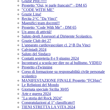
Grazie Prof.!!!!!
Progetto “Oui, je parle français!” - DM 65
"CODE WITH ME"
Grazie Lina!
Recita 2^C "Da Vinci"
Magnifici team docenti!!
Progetto “Code With Me” - DM 65
Un anno di attività!
Saluto degli Assessori al Dirigente Scolastico.
Grazie Club dei 27
L'apparato cardiovascolare cl. 2^B Da Vinci
Calviniadi 2024
Saluto del Sindaco
Contatti segreteria 8 e 9 giugno 2024
Incontrarsi a scuola per dire no al bullismo. VIDEO
Progetto eTwinning
Corso di formazione su responsabilità civile personale
scolastico
MANIFESTAZIONE FINALE Progetto “FCHgo”
Le Religioni del Mondo
Giornata speciale Sicilia 30/05
Arte e guerra 2024
"La storia del Rock 2024"
Congratulazioni al 1° classificato!!
TIENI STRETTA LA VITA 2024