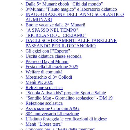
Dalla 5^ Munari: ebook "Cibi dal mondo"
3^Munari: "Flauto magico" e laboratorio didattico
INAUGURAZIONE DELL'ANNO SCOLASTICO
AL MUNARI
Buone vacanze dalla 2^ Munari!
"A SPASSO NEL TEMPO"
"RICICLANDO ... CREIAMO"
DAGLI SCHIERAMENTI ALLE TABELLINE
PASSANDO PER IL DECANOMIO
Gli egizi con l'"Esperto"
Uscita didattica classe seconda
PiGreco Day al Munari
Festa della Liberazione 2025
Welfare di comunità
Mostrischio cl 3^ Collodi
Menù PE 2025
Refezione scolastica
“Scuola Attiva kids" progetto Sport e Salute
“Santilio Mag - Giornalino scolastico” - DM 19
Refezione scolastica
Associazione Cuoricini A&G
80^ anniversario Liberazione
L'Istituto festeggia le certificazioni di inglese
Menù "Libera terra"
Concorso per la "Festa della mamma"