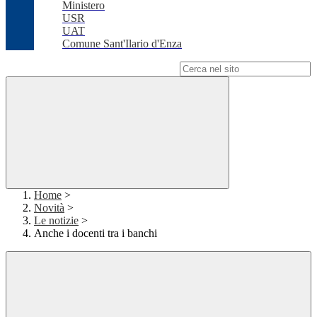
Ministero
USR
UAT
Comune Sant'Ilario d'Enza
Campo di ricerca per le pagine del sito
Home
>
Novità
>
Le notizie
>
Anche i docenti tra i banchi