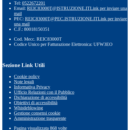
Tel:
0522672201
Email:
REIC83000T@ISTRUZIONE.IT
Link per inviare una
mail
PEC:
REIC83000T@PEC.ISTRUZIONE.IT
Link per inviare
una mail
C.F.: 80018150351
Cod. Mecc. REIC83000T
Codice Unico per Fatturazione Elettronica: UFW3EO
Sezione Link Utili
Cookie policy
Note legali
Informativa Privacy
Ufficio Relazioni con il Pubblico
Dichiarazione di accessibilità
Obiettivi di accessibilità
Whistleblowing
Gestione consensi cookie
Amministrazione trasparente
Pagina visualizzata
868
volte