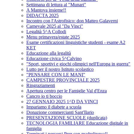
Settimana di lettura al "Munari"
A Mantova insieme!!
DIDACTA 2025
Incontro con l'Astrofisico: don Matteo Galaverni
Carnevale 2025 al "Da Vinci"
Legalità 5^A Collodi
Menu primavera/estate 2025
Esame certificazioni linguistiche studenti - esame A2
KET
Educazione alla legalità
Educazione civica 5^Calvino
"Sport, sportivi e giochi olimpici nell'Europa in guerra"
Lutto per il nostro Istituto scolastico
"PENSARE CON LE MANI"
CAMPESTRE PROVINCIALE 2025
Ringraziamenti
Apertura centro per le Famiglie Val d'Enza
Cancro io ti boccio
27 GENNAIO 2025 1^D DA VINCI
Impariamo il diabete a scuola
Donazione commercianti Sant'Ilario
PRESENTAZIONE SCUOLE (duplicata)
TECNOLOGIA FAMILIARE Educazione digitale in
famiglia
Terminati i percorsi Pnrr con madrelingua!!