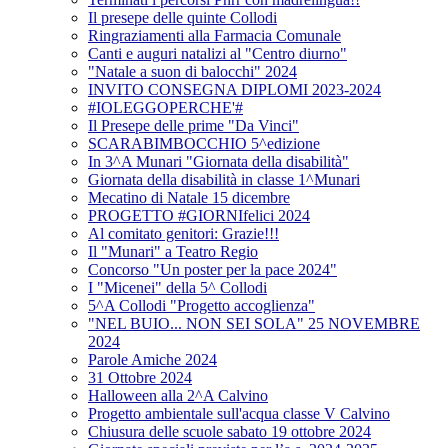
Il presepe delle quinte Collodi
Ringraziamenti alla Farmacia Comunale
Canti e auguri natalizi al "Centro diurno"
"Natale a suon di balocchi" 2024
INVITO CONSEGNA DIPLOMI 2023-2024
#IOLEGGOPERCHE'#
Il Presepe delle prime "Da Vinci"
SCARABIMBOCCHIO 5^edizione
In 3^A Munari "Giornata della disabilità"
Giornata della disabilità in classe 1^Munari
Mecatino di Natale 15 dicembre
PROGETTO #GIORNIfelici 2024
Al comitato genitori: Grazie!!!
Il "Munari" a Teatro Regio
Concorso "Un poster per la pace 2024"
I "Micenei" della 5^ Collodi
5^A Collodi "Progetto accoglienza"
"NEL BUIO... NON SEI SOLA" 25 NOVEMBRE
2024
Parole Amiche 2024
31 Ottobre 2024
Halloween alla 2^A Calvino
Progetto ambientale sull'acqua classe V Calvino
Chiusura delle scuole sabato 19 ottobre 2024