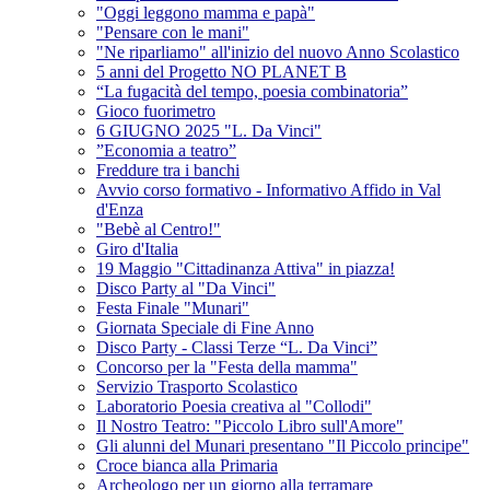
"Oggi leggono mamma e papà"
"Pensare con le mani"
"Ne riparliamo" all'inizio del nuovo Anno Scolastico
5 anni del Progetto NO PLANET B
“La fugacità del tempo, poesia combinatoria”
Gioco fuorimetro
6 GIUGNO 2025 "L. Da Vinci"
”Economia a teatro”
Freddure tra i banchi
Avvio corso formativo - Informativo Affido in Val
d'Enza
"Bebè al Centro!"
Giro d'Italia
19 Maggio "Cittadinanza Attiva" in piazza!
Disco Party al "Da Vinci"
Festa Finale "Munari"
Giornata Speciale di Fine Anno
Disco Party - Classi Terze “L. Da Vinci”
Concorso per la "Festa della mamma"
Servizio Trasporto Scolastico
Laboratorio Poesia creativa al "Collodi"
Il Nostro Teatro: "Piccolo Libro sull'Amore"
Gli alunni del Munari presentano "Il Piccolo principe"
Croce bianca alla Primaria
Archeologo per un giorno alla terramare