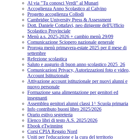
Al via "Tu conosci Verdi" al Munari
Accoglienza Anno Scolastico al Calvino
Progetto accoglienza Collodi
Cambridge University Press & Assessment
Dott. Daniele Cottafavi, neo dirigente dell'Ufficio
Scolastico Provinciale
Menù a.s. 2025-2026 + cambio menù 29/09
Comunicazione Sciopero nazionale generale
Proroga menù primavera-estate 2025 per il mese di
settembre
Refezione scolastica
Saluto e augurio di buon anno scolastico 2025_26
Comunicazioni Privacy, Autorizzazioni foto e video,
Account Istituzionale
Attivazione account istituzionale per nuovi alunni e
nuovo personale
Formazione sana alimentazione per genitori ed
insegnanti
Assemblea genitori alunni classi 1^ Scuola primaria
Info contributo buoni libro 2025/2026
Orario estivo segreteria
Elenco libri di testo A.S. 2025/2026
Ebook eTwinning
Corsi CPIA Reggio Nord
Uniti per l'educazione e la cura del territorio