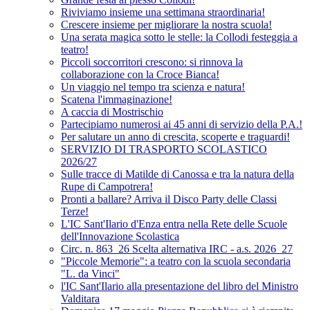
Riviviamo insieme una settimana straordinaria!
Crescere insieme per migliorare la nostra scuola!
Una serata magica sotto le stelle: la Collodi festeggia a
teatro!
Piccoli soccorritori crescono: si rinnova la
collaborazione con la Croce Bianca!
Un viaggio nel tempo tra scienza e natura!
Scatena l'immaginazione!
A caccia di Mostrischio
Partecipiamo numerosi ai 45 anni di servizio della P.A.!
Per salutare un anno di crescita, scoperte e traguardi!
SERVIZIO DI TRASPORTO SCOLASTICO
2026/27
Sulle tracce di Matilde di Canossa e tra la natura della
Rupe di Campotrera!
Pronti a ballare? Arriva il Disco Party delle Classi
Terze!
L'IC Sant'Ilario d'Enza entra nella Rete delle Scuole
dell'Innovazione Scolastica
Circ. n. 863_26 Scelta alternativa IRC - a.s. 2026_27
"Piccole Memorie": a teatro con la scuola secondaria
"L. da Vinci"
l'IC Sant'Ilario alla presentazione del libro del Ministro
Valditara