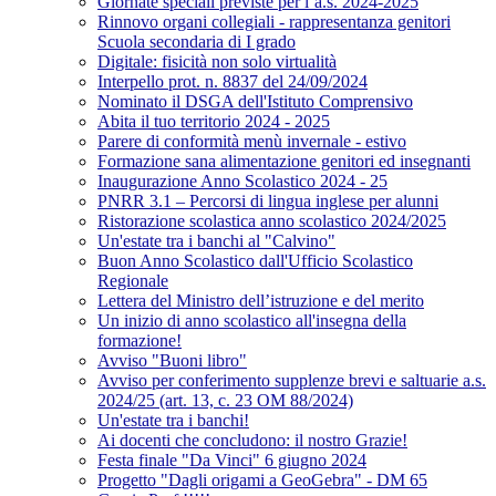
Giornate speciali previste per l’a.s. 2024-2025
Rinnovo organi collegiali - rappresentanza genitori
Scuola secondaria di I grado
Digitale: fisicità non solo virtualità
Interpello prot. n. 8837 del 24/09/2024
Nominato il DSGA dell'Istituto Comprensivo
Abita il tuo territorio 2024 - 2025
Parere di conformità menù invernale - estivo
Formazione sana alimentazione genitori ed insegnanti
Inaugurazione Anno Scolastico 2024 - 25
PNRR 3.1 – Percorsi di lingua inglese per alunni
Ristorazione scolastica anno scolastico 2024/2025
Un'estate tra i banchi al "Calvino"
Buon Anno Scolastico dall'Ufficio Scolastico
Regionale
Lettera del Ministro dell’istruzione e del merito
Un inizio di anno scolastico all'insegna della
formazione!
Avviso "Buoni libro"
Avviso per conferimento supplenze brevi e saltuarie a.s.
2024/25 (art. 13, c. 23 OM 88/2024)
Un'estate tra i banchi!
Ai docenti che concludono: il nostro Grazie!
Festa finale "Da Vinci" 6 giugno 2024
Progetto "Dagli origami a GeoGebra" - DM 65