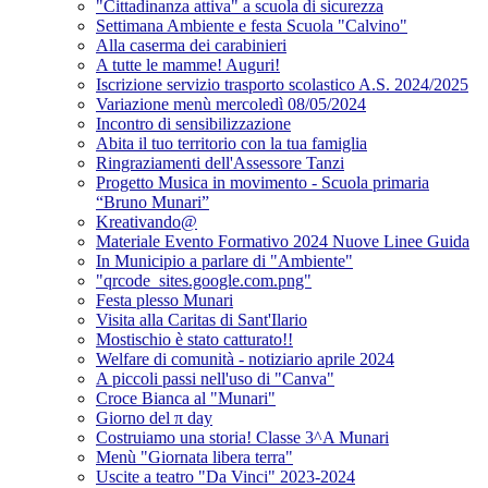
"Cittadinanza attiva" a scuola di sicurezza
Settimana Ambiente e festa Scuola "Calvino"
Alla caserma dei carabinieri
A tutte le mamme! Auguri!
Iscrizione servizio trasporto scolastico A.S. 2024/2025
Variazione menù mercoledì 08/05/2024
Incontro di sensibilizzazione
Abita il tuo territorio con la tua famiglia
Ringraziamenti dell'Assessore Tanzi
Progetto Musica in movimento - Scuola primaria
“Bruno Munari”
Kreativando@
Materiale Evento Formativo 2024 Nuove Linee Guida
In Municipio a parlare di "Ambiente"
"qrcode_sites.google.com.png"
Festa plesso Munari
Visita alla Caritas di Sant'Ilario
Mostischio è stato catturato!!
Welfare di comunità - notiziario aprile 2024
A piccoli passi nell'uso di "Canva"
Croce Bianca al "Munari"
Giorno del π day
Costruiamo una storia! Classe 3^A Munari
Menù "Giornata libera terra"
Uscite a teatro "Da Vinci" 2023-2024