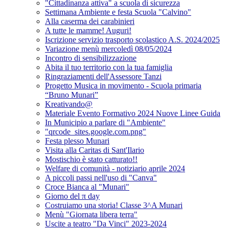
"Cittadinanza attiva" a scuola di sicurezza
Settimana Ambiente e festa Scuola "Calvino"
Alla caserma dei carabinieri
A tutte le mamme! Auguri!
Iscrizione servizio trasporto scolastico A.S. 2024/2025
Variazione menù mercoledì 08/05/2024
Incontro di sensibilizzazione
Abita il tuo territorio con la tua famiglia
Ringraziamenti dell'Assessore Tanzi
Progetto Musica in movimento - Scuola primaria
“Bruno Munari”
Kreativando@
Materiale Evento Formativo 2024 Nuove Linee Guida
In Municipio a parlare di "Ambiente"
"qrcode_sites.google.com.png"
Festa plesso Munari
Visita alla Caritas di Sant'Ilario
Mostischio è stato catturato!!
Welfare di comunità - notiziario aprile 2024
A piccoli passi nell'uso di "Canva"
Croce Bianca al "Munari"
Giorno del π day
Costruiamo una storia! Classe 3^A Munari
Menù "Giornata libera terra"
Uscite a teatro "Da Vinci" 2023-2024