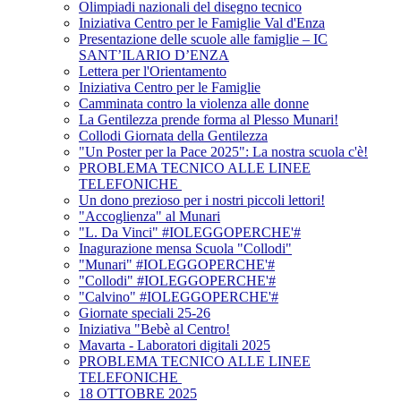
Olimpiadi nazionali del disegno tecnico
Iniziativa Centro per le Famiglie Val d'Enza
Presentazione delle scuole alle famiglie – IC
SANT’ILARIO D’ENZA
Lettera per l'Orientamento
Iniziativa Centro per le Famiglie
Camminata contro la violenza alle donne
La Gentilezza prende forma al Plesso Munari!
Collodi Giornata della Gentilezza
"Un Poster per la Pace 2025": La nostra scuola c'è!
PROBLEMA TECNICO ALLE LINEE
TELEFONICHE
Un dono prezioso per i nostri piccoli lettori!
"Accoglienza" al Munari
"L. Da Vinci" #IOLEGGOPERCHE'#
Inagurazione mensa Scuola "Collodi"
"Munari" #IOLEGGOPERCHE'#
"Collodi" #IOLEGGOPERCHE'#
"Calvino" #IOLEGGOPERCHE'#
Giornate speciali 25-26
Iniziativa "Bebè al Centro!
Mavarta - Laboratori digitali 2025
PROBLEMA TECNICO ALLE LINEE
TELEFONICHE
18 OTTOBRE 2025