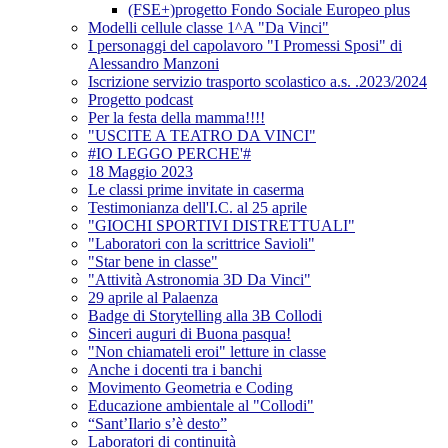
(FSE+)progetto Fondo Sociale Europeo plus
Modelli cellule classe 1^A "Da Vinci"
I personaggi del capolavoro "I Promessi Sposi" di
Alessandro Manzoni
Iscrizione servizio trasporto scolastico a.s. .2023/2024
Progetto podcast
Per la festa della mamma!!!!
"USCITE A TEATRO DA VINCI"
#IO LEGGO PERCHE'#
18 Maggio 2023
Le classi prime invitate in caserma
Testimonianza dell'I.C. al 25 aprile
"GIOCHI SPORTIVI DISTRETTUALI"
"Laboratori con la scrittrice Savioli"
"Star bene in classe"
"Attività Astronomia 3D Da Vinci"
29 aprile al Palaenza
Badge di Storytelling alla 3B Collodi
Sinceri auguri di Buona pasqua!
"Non chiamateli eroi" letture in classe
Anche i docenti tra i banchi
Movimento Geometria e Coding
Educazione ambientale al "Collodi"
“Sant’Ilario s’è desto”
Laboratori di continuità