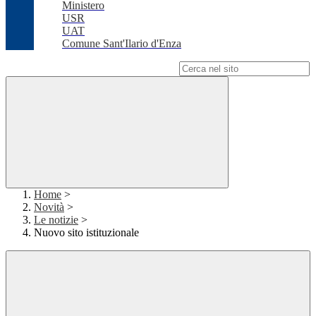
Ministero
USR
UAT
Comune Sant'Ilario d'Enza
Campo di ricerca per le pagine del sito
Home
>
Novità
>
Le notizie
>
Nuovo sito istituzionale