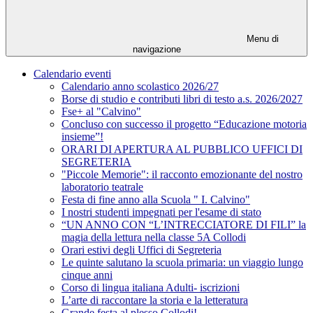
Menu di
navigazione
Calendario eventi
Calendario anno scolastico 2026/27
Borse di studio e contributi libri di testo a.s. 2026/2027
Fse+ al "Calvino"
Concluso con successo il progetto “Educazione motoria
insieme”!
ORARI DI APERTURA AL PUBBLICO UFFICI DI
SEGRETERIA
"Piccole Memorie": il racconto emozionante del nostro
laboratorio teatrale
Festa di fine anno alla Scuola " I. Calvino"
I nostri studenti impegnati per l'esame di stato
“UN ANNO CON “L’INTRECCIATORE DI FILI” la
magia della lettura nella classe 5A Collodi
Orari estivi degli Uffici di Segreteria
Le quinte salutano la scuola primaria: un viaggio lungo
cinque anni
Corso di lingua italiana Adulti- iscrizioni
L’arte di raccontare la storia e la letteratura
Grande festa al plesso Collodi!