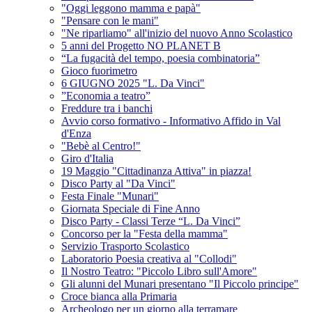
"Oggi leggono mamma e papà"
"Pensare con le mani"
"Ne riparliamo" all'inizio del nuovo Anno Scolastico
5 anni del Progetto NO PLANET B
“La fugacità del tempo, poesia combinatoria”
Gioco fuorimetro
6 GIUGNO 2025 "L. Da Vinci"
”Economia a teatro”
Freddure tra i banchi
Avvio corso formativo - Informativo Affido in Val
d'Enza
"Bebè al Centro!"
Giro d'Italia
19 Maggio "Cittadinanza Attiva" in piazza!
Disco Party al "Da Vinci"
Festa Finale "Munari"
Giornata Speciale di Fine Anno
Disco Party - Classi Terze “L. Da Vinci”
Concorso per la "Festa della mamma"
Servizio Trasporto Scolastico
Laboratorio Poesia creativa al "Collodi"
Il Nostro Teatro: "Piccolo Libro sull'Amore"
Gli alunni del Munari presentano "Il Piccolo principe"
Croce bianca alla Primaria
Archeologo per un giorno alla terramare