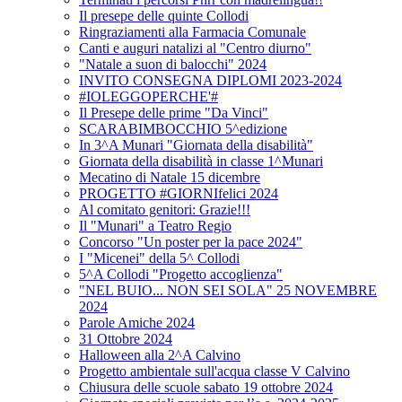
Il presepe delle quinte Collodi
Ringraziamenti alla Farmacia Comunale
Canti e auguri natalizi al "Centro diurno"
"Natale a suon di balocchi" 2024
INVITO CONSEGNA DIPLOMI 2023-2024
#IOLEGGOPERCHE'#
Il Presepe delle prime "Da Vinci"
SCARABIMBOCCHIO 5^edizione
In 3^A Munari "Giornata della disabilità"
Giornata della disabilità in classe 1^Munari
Mecatino di Natale 15 dicembre
PROGETTO #GIORNIfelici 2024
Al comitato genitori: Grazie!!!
Il "Munari" a Teatro Regio
Concorso "Un poster per la pace 2024"
I "Micenei" della 5^ Collodi
5^A Collodi "Progetto accoglienza"
"NEL BUIO... NON SEI SOLA" 25 NOVEMBRE
2024
Parole Amiche 2024
31 Ottobre 2024
Halloween alla 2^A Calvino
Progetto ambientale sull'acqua classe V Calvino
Chiusura delle scuole sabato 19 ottobre 2024