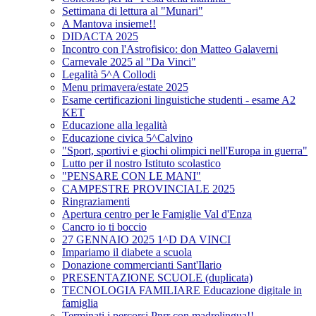
Settimana di lettura al "Munari"
A Mantova insieme!!
DIDACTA 2025
Incontro con l'Astrofisico: don Matteo Galaverni
Carnevale 2025 al "Da Vinci"
Legalità 5^A Collodi
Menu primavera/estate 2025
Esame certificazioni linguistiche studenti - esame A2
KET
Educazione alla legalità
Educazione civica 5^Calvino
"Sport, sportivi e giochi olimpici nell'Europa in guerra"
Lutto per il nostro Istituto scolastico
"PENSARE CON LE MANI"
CAMPESTRE PROVINCIALE 2025
Ringraziamenti
Apertura centro per le Famiglie Val d'Enza
Cancro io ti boccio
27 GENNAIO 2025 1^D DA VINCI
Impariamo il diabete a scuola
Donazione commercianti Sant'Ilario
PRESENTAZIONE SCUOLE (duplicata)
TECNOLOGIA FAMILIARE Educazione digitale in
famiglia
Terminati i percorsi Pnrr con madrelingua!!