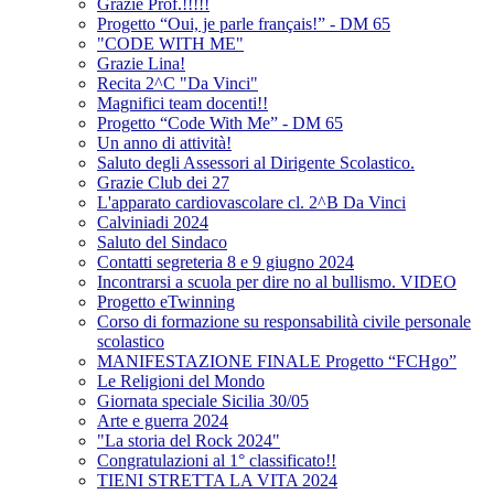
Grazie Prof.!!!!!
Progetto “Oui, je parle français!” - DM 65
"CODE WITH ME"
Grazie Lina!
Recita 2^C "Da Vinci"
Magnifici team docenti!!
Progetto “Code With Me” - DM 65
Un anno di attività!
Saluto degli Assessori al Dirigente Scolastico.
Grazie Club dei 27
L'apparato cardiovascolare cl. 2^B Da Vinci
Calviniadi 2024
Saluto del Sindaco
Contatti segreteria 8 e 9 giugno 2024
Incontrarsi a scuola per dire no al bullismo. VIDEO
Progetto eTwinning
Corso di formazione su responsabilità civile personale
scolastico
MANIFESTAZIONE FINALE Progetto “FCHgo”
Le Religioni del Mondo
Giornata speciale Sicilia 30/05
Arte e guerra 2024
"La storia del Rock 2024"
Congratulazioni al 1° classificato!!
TIENI STRETTA LA VITA 2024