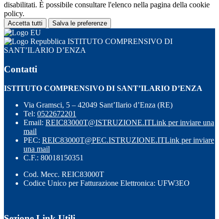
disabilitati. È possibile consultare l'elenco nella pagina della cookie
policy.
Accetta tutti
Salva le preferenze
ISTITUTO COMPRENSIVO DI
SANT’ILARIO D’ENZA
Contatti
ISTITUTO COMPRENSIVO DI SANT’ILARIO D’ENZA
Via Gramsci, 5 – 42049 Sant’Ilario d’Enza (RE)
Tel:
0522672201
Email:
REIC83000T@ISTRUZIONE.IT
Link per inviare una
mail
PEC:
REIC83000T@PEC.ISTRUZIONE.IT
Link per inviare
una mail
C.F.: 80018150351
Cod. Mecc. REIC83000T
Codice Unico per Fatturazione Elettronica: UFW3EO
Sezione Link Utili