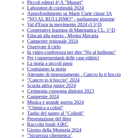
Piccoli editori 4^A "Munari"
Laboratori di continuità 2024
Approfondimento su Marie Curie classe 3A
“NO AL BULLISMO” - parliamone insieme
Val d'Enza in movimento 2024 cl 3^D
Cooperative learning di Matematica CL. 1^D
Educati alla guerra - Mostra Mavarta
Campestre regionale 2024
Osservare il cielo
In video-conferenza per dire "No al bullismo"
Per i rappresentanti delle case editrici
La storia a piccoli passi
Costruiamo la storia
Attestato di ringraziamento - Cancro Io ti boccio
"Cancro io ti boccio" 2024
Scuola attiva junior 2024
Cerimonia consegna diplomi 2023
Campestre 2024
Musica e grande guerra 2024
"Chimica a colori"
Taglio del nastro al "Collodi"
Presentazione del libro
Raccolta fondi AIRC
Giorno della Memoria 2024
"Sicurezza cibernetica"