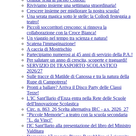
Riviviamo insieme una settimana straordinaria!
Crescere insieme per migliorare la nostra scuola!
Una serata magica sotto le stelle: la Collodi festeggia a
teatro!
Piccoli soccorritori crescono: si rinnova la
collaborazione con la Croce Bianca!
Un viaggio nel tempo tra scienza e natura!
Scatena l'immaginazione!
A caccia di Mostrischio
Partecipiamo numerosi ai 45 anni di servizio della P.A.!
Per salutare un anno di crescita, scoperte e traguardi!
SERVIZIO DI TRASPORTO SCOLASTICO
2026/27
Sulle tracce di Matilde di Canossa e tra la natura della
Rupe di Campotrera!
Pronti a ballare? Arriva il Disco Party delle Classi
Terze!
L'IC Sant'Ilario d'Enza entra nella Rete delle Scuole
dell'Innovazione Scolastica
Circ. n. 863_26 Scelta alternativa IRC - a.s. 2026_27
"Piccole Memorie": a teatro con la scuola secondaria
"L. da Vinci"
l'IC Sant'Ilario alla presentazione del libro del Ministro
Valditara