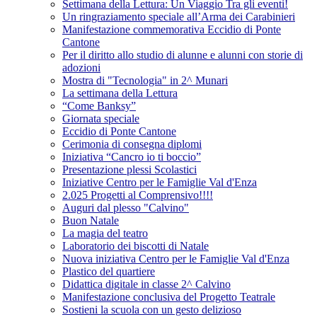
Settimana della Lettura: Un Viaggio Tra gli eventi!
Un ringraziamento speciale all’Arma dei Carabinieri
Manifestazione commemorativa Eccidio di Ponte
Cantone
Per il diritto allo studio di alunne e alunni con storie di
adozioni
Mostra di "Tecnologia" in 2^ Munari
La settimana della Lettura
“Come Banksy”
Giornata speciale
Eccidio di Ponte Cantone
Cerimonia di consegna diplomi
Iniziativa “Cancro io ti boccio”
Presentazione plessi Scolastici
Iniziative Centro per le Famiglie Val d'Enza
2.025 Progetti al Comprensivo!!!!
Auguri dal plesso "Calvino"
Buon Natale
La magia del teatro
Laboratorio dei biscotti di Natale
Nuova iniziativa Centro per le Famiglie Val d'Enza
Plastico del quartiere
Didattica digitale in classe 2^ Calvino
Manifestazione conclusiva del Progetto Teatrale
Sostieni la scuola con un gesto delizioso