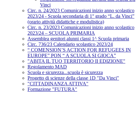
Vinci
Circ. n. 24/2023 Comunicazioni inizio anno scolastico
2023/24 - Scuola secondaria di 1° grado “L. da Vinci”
(orario attività didattiche e modulistica)
Circ. n. 23/2023 Comunicazioni inizio anno scolastico
2023/24 – SCUOLA PRIMARIA
Assemblea genitori alunni classi 1^ Scuola primaria
Circ. 736/23 Calendario scolastico 2023/24
“ COMENSION’S ACTION FOR REFUGEES IN
EUROPE” PON “ A SCUOLA SI GIOCA”
"ABITA IL TUO TERRITORIO II EDIZIONE"
Regolamento MAD
Scuola e sicurezza...scuola è sicurezza
Progetto di scienze della classe 1D "Da Vinci"
"CITTADINANZA ATTIVA"
Formazione "FUTURA"