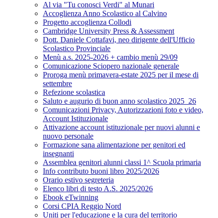
Al via "Tu conosci Verdi" al Munari
Accoglienza Anno Scolastico al Calvino
Progetto accoglienza Collodi
Cambridge University Press & Assessment
Dott. Daniele Cottafavi, neo dirigente dell'Ufficio
Scolastico Provinciale
Menù a.s. 2025-2026 + cambio menù 29/09
Comunicazione Sciopero nazionale generale
Proroga menù primavera-estate 2025 per il mese di
settembre
Refezione scolastica
Saluto e augurio di buon anno scolastico 2025_26
Comunicazioni Privacy, Autorizzazioni foto e video,
Account Istituzionale
Attivazione account istituzionale per nuovi alunni e
nuovo personale
Formazione sana alimentazione per genitori ed
insegnanti
Assemblea genitori alunni classi 1^ Scuola primaria
Info contributo buoni libro 2025/2026
Orario estivo segreteria
Elenco libri di testo A.S. 2025/2026
Ebook eTwinning
Corsi CPIA Reggio Nord
Uniti per l'educazione e la cura del territorio