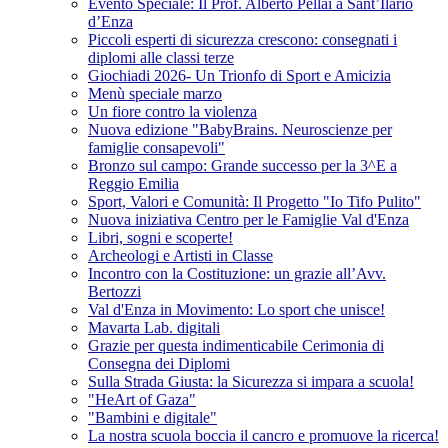
Evento Speciale: Il Prof. Alberto Pellai a Sant’Ilario
d’Enza
Piccoli esperti di sicurezza crescono: consegnati i
diplomi alle classi terze
Giochiadi 2026- Un Trionfo di Sport e Amicizia
Menù speciale marzo
Un fiore contro la violenza
Nuova edizione "BabyBrains. Neuroscienze per
famiglie consapevoli"
Bronzo sul campo: Grande successo per la 3^E a
Reggio Emilia
Sport, Valori e Comunità: Il Progetto "Io Tifo Pulito"
Nuova iniziativa Centro per le Famiglie Val d'Enza
Libri, sogni e scoperte!
Archeologi e Artisti in Classe
Incontro con la Costituzione: un grazie all’Avv.
Bertozzi
Val d'Enza in Movimento: Lo sport che unisce!
Mavarta Lab. digitali
Grazie per questa indimenticabile Cerimonia di
Consegna dei Diplomi
Sulla Strada Giusta: la Sicurezza si impara a scuola!
"HeArt of Gaza"
"Bambini e digitale"
La nostra scuola boccia il cancro e promuove la ricerca!