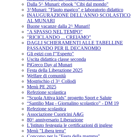
Dalla 5^ Munari: ebook "Cibi dal mondo"
3^Munari: "Flauto magico" e laboratorio didattico
INAUGURAZIONE DELL'ANNO SCOLASTICO
AL MUNARI
Buone vacanze dalla 2^ Munari!
"A SPASSO NEL TEMPO"
"RICICLANDO ... CREIAMO"
DAGLI SCHIERAMENTI ALLE TABELLINE
PASSANDO PER IL DECANOMIO
Gli egizi con l'"Esperto"
Uscita didattica classe seconda
PiGreco Day al Munari
Festa della Liberazione 2025
Welfare di comunità
Mostrischio cl 3^ Collodi
Menù PE 2025
Refezione scolastica
“Scuola Attiva kids" progetto Sport e Salute
“Santilio Mag - Giornalino scolastico” - DM 19
Refezione scolastica
Associazione Cuoricini A&G
80^ anniversario Liberazione
L'Istituto festeggia le certificazioni di inglese
Menù "Libera terra"
Concorso per la "Festa della mamma"