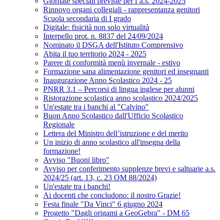
Giornate speciali previste per l’a.s. 2024-2025
Rinnovo organi collegiali - rappresentanza genitori
Scuola secondaria di I grado
Digitale: fisicità non solo virtualità
Interpello prot. n. 8837 del 24/09/2024
Nominato il DSGA dell'Istituto Comprensivo
Abita il tuo territorio 2024 - 2025
Parere di conformità menù invernale - estivo
Formazione sana alimentazione genitori ed insegnanti
Inaugurazione Anno Scolastico 2024 - 25
PNRR 3.1 – Percorsi di lingua inglese per alunni
Ristorazione scolastica anno scolastico 2024/2025
Un'estate tra i banchi al "Calvino"
Buon Anno Scolastico dall'Ufficio Scolastico
Regionale
Lettera del Ministro dell’istruzione e del merito
Un inizio di anno scolastico all'insegna della
formazione!
Avviso "Buoni libro"
Avviso per conferimento supplenze brevi e saltuarie a.s.
2024/25 (art. 13, c. 23 OM 88/2024)
Un'estate tra i banchi!
Ai docenti che concludono: il nostro Grazie!
Festa finale "Da Vinci" 6 giugno 2024
Progetto "Dagli origami a GeoGebra" - DM 65