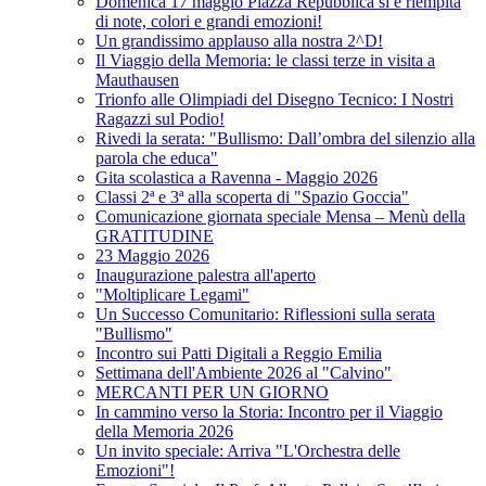
Domenica 17 maggio Piazza Repubblica si è riempita
di note, colori e grandi emozioni!
Un grandissimo applauso alla nostra 2^D!
Il Viaggio della Memoria: le classi terze in visita a
Mauthausen
Trionfo alle Olimpiadi del Disegno Tecnico: I Nostri
Ragazzi sul Podio!
Rivedi la serata: "Bullismo: Dall’ombra del silenzio alla
parola che educa"
Gita scolastica a Ravenna - Maggio 2026
Classi 2ª e 3ª alla scoperta di "Spazio Goccia"
Comunicazione giornata speciale Mensa – Menù della
GRATITUDINE
23 Maggio 2026
Inaugurazione palestra all'aperto
"Moltiplicare Legami"
Un Successo Comunitario: Riflessioni sulla serata
"Bullismo"
Incontro sui Patti Digitali a Reggio Emilia
Settimana dell'Ambiente 2026 al "Calvino"
MERCANTI PER UN GIORNO
In cammino verso la Storia: Incontro per il Viaggio
della Memoria 2026
Un invito speciale: Arriva "L'Orchestra delle
Emozioni"!