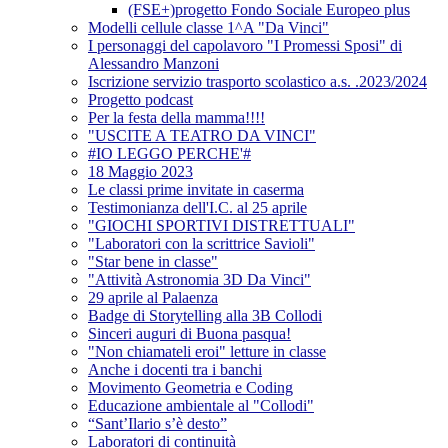
(FSE+)progetto Fondo Sociale Europeo plus
Modelli cellule classe 1^A "Da Vinci"
I personaggi del capolavoro "I Promessi Sposi" di
Alessandro Manzoni
Iscrizione servizio trasporto scolastico a.s. .2023/2024
Progetto podcast
Per la festa della mamma!!!!
"USCITE A TEATRO DA VINCI"
#IO LEGGO PERCHE'#
18 Maggio 2023
Le classi prime invitate in caserma
Testimonianza dell'I.C. al 25 aprile
"GIOCHI SPORTIVI DISTRETTUALI"
"Laboratori con la scrittrice Savioli"
"Star bene in classe"
"Attività Astronomia 3D Da Vinci"
29 aprile al Palaenza
Badge di Storytelling alla 3B Collodi
Sinceri auguri di Buona pasqua!
"Non chiamateli eroi" letture in classe
Anche i docenti tra i banchi
Movimento Geometria e Coding
Educazione ambientale al "Collodi"
“Sant’Ilario s’è desto”
Laboratori di continuità