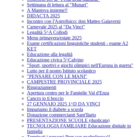
Settimana di lettura al "Munari"
A Mantova insieme!!
DIDACTA 2025
Incontro con l'Astrofisico: don Matteo Galaverni
Carnevale 2025 al "Da Vinci"
Legalità 5^A Collodi
Menu primavera/estate 2025
Esame certificazioni linguistiche studenti - esame A2
KET
Educazione alla legalità
Educazione civica 5^Calvino
"Sport, sportivi e giochi olimpici nell'Europa in guerra"
Lutto per il nostro Istituto scolastico
"PENSARE CON LE MANI"
CAMPESTRE PROVINCIALE 2025
Ringraziamenti
Apertura centro per le Famiglie Val d'Enza
Cancro io ti boccio
27 GENNAIO 2025 1^D DA VINCI
Impariamo il diabete a scuola
Donazione commercianti Sant'Ilario
PRESENTAZIONE SCUOLE (duplicata)
TECNOLOGIA FAMILIARE Educazione digitale in
famiglia
Terminati i percorsi Pnrr con madrelingua!!