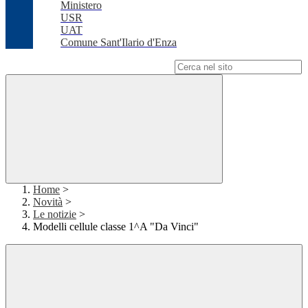
Ministero
USR
UAT
Comune Sant'Ilario d'Enza
Campo di ricerca per le pagine del sito
Home
>
Novità
>
Le notizie
>
Modelli cellule classe 1^A "Da Vinci"