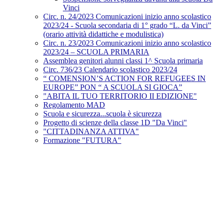
Vinci
Circ. n. 24/2023 Comunicazioni inizio anno scolastico
2023/24 - Scuola secondaria di 1° grado “L. da Vinci”
(orario attività didattiche e modulistica)
Circ. n. 23/2023 Comunicazioni inizio anno scolastico
2023/24 – SCUOLA PRIMARIA
Assemblea genitori alunni classi 1^ Scuola primaria
Circ. 736/23 Calendario scolastico 2023/24
“ COMENSION’S ACTION FOR REFUGEES IN
EUROPE” PON “ A SCUOLA SI GIOCA”
"ABITA IL TUO TERRITORIO II EDIZIONE"
Regolamento MAD
Scuola e sicurezza...scuola è sicurezza
Progetto di scienze della classe 1D "Da Vinci"
"CITTADINANZA ATTIVA"
Formazione "FUTURA"