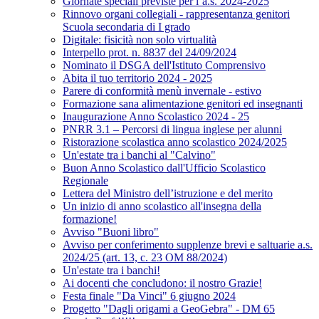
Giornate speciali previste per l’a.s. 2024-2025
Rinnovo organi collegiali - rappresentanza genitori
Scuola secondaria di I grado
Digitale: fisicità non solo virtualità
Interpello prot. n. 8837 del 24/09/2024
Nominato il DSGA dell'Istituto Comprensivo
Abita il tuo territorio 2024 - 2025
Parere di conformità menù invernale - estivo
Formazione sana alimentazione genitori ed insegnanti
Inaugurazione Anno Scolastico 2024 - 25
PNRR 3.1 – Percorsi di lingua inglese per alunni
Ristorazione scolastica anno scolastico 2024/2025
Un'estate tra i banchi al "Calvino"
Buon Anno Scolastico dall'Ufficio Scolastico
Regionale
Lettera del Ministro dell’istruzione e del merito
Un inizio di anno scolastico all'insegna della
formazione!
Avviso "Buoni libro"
Avviso per conferimento supplenze brevi e saltuarie a.s.
2024/25 (art. 13, c. 23 OM 88/2024)
Un'estate tra i banchi!
Ai docenti che concludono: il nostro Grazie!
Festa finale "Da Vinci" 6 giugno 2024
Progetto "Dagli origami a GeoGebra" - DM 65