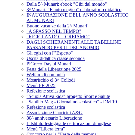
Dalla 5^ Munari: ebook "Cibi dal mondo"
3^Munari: "Flauto magico" e laboratorio didattico
INAUGURAZIONE DELL'ANNO SCOLASTICO
AL MUNARI
Buone vacanze dalla 2^ Munari!
"A SPASSO NEL TEMPO"
"RICICLANDO ... CREIAMO"
DAGLI SCHIERAMENTI ALLE TABELLINE
PASSANDO PER IL DECANOMIO
Gli egizi con l'"Esperto"
Uscita didattica classe seconda
PiGreco Day al Munari
Festa della Liberazione 2025
Welfare di comunità
Mostrischio cl 3^ Collodi
Menù PE 2025
Refezione scolastica
“Scuola Attiva kids" progetto Sport e Salute
“Santilio Mag - Giornalino scolastico” - DM 19
Refezione scolastica
Associazione Cuoricini A&G
80^ anniversario Liberazione
L'Istituto festeggia le certificazioni di inglese
Menù "Libera terra"
Concorso per la "Festa della mamma"