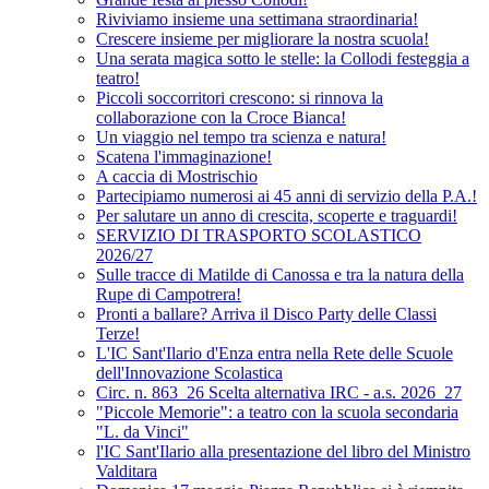
Riviviamo insieme una settimana straordinaria!
Crescere insieme per migliorare la nostra scuola!
Una serata magica sotto le stelle: la Collodi festeggia a
teatro!
Piccoli soccorritori crescono: si rinnova la
collaborazione con la Croce Bianca!
Un viaggio nel tempo tra scienza e natura!
Scatena l'immaginazione!
A caccia di Mostrischio
Partecipiamo numerosi ai 45 anni di servizio della P.A.!
Per salutare un anno di crescita, scoperte e traguardi!
SERVIZIO DI TRASPORTO SCOLASTICO
2026/27
Sulle tracce di Matilde di Canossa e tra la natura della
Rupe di Campotrera!
Pronti a ballare? Arriva il Disco Party delle Classi
Terze!
L'IC Sant'Ilario d'Enza entra nella Rete delle Scuole
dell'Innovazione Scolastica
Circ. n. 863_26 Scelta alternativa IRC - a.s. 2026_27
"Piccole Memorie": a teatro con la scuola secondaria
"L. da Vinci"
l'IC Sant'Ilario alla presentazione del libro del Ministro
Valditara