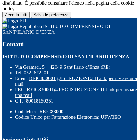
disabilitati. È possibile consultare l'elenco nella pagina della cookie
policy.
Accetta tutti
Salva le preferenze
ISTITUTO COMPRENSIVO DI
SANT’ILARIO D’ENZA
Contatti
ISTITUTO COMPRENSIVO DI SANT’ILARIO D’ENZA
Via Gramsci, 5 – 42049 Sant’Ilario d’Enza (RE)
Tel:
0522672201
Email:
REIC83000T@ISTRUZIONE.IT
Link per inviare una
mail
PEC:
REIC83000T@PEC.ISTRUZIONE.IT
Link per inviare
una mail
C.F.: 80018150351
Cod. Mecc. REIC83000T
Codice Unico per Fatturazione Elettronica: UFW3EO
Sezione Link Utili