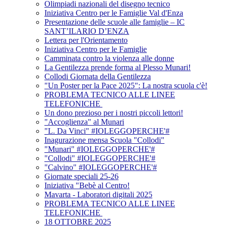
Olimpiadi nazionali del disegno tecnico
Iniziativa Centro per le Famiglie Val d'Enza
Presentazione delle scuole alle famiglie – IC
SANT’ILARIO D’ENZA
Lettera per l'Orientamento
Iniziativa Centro per le Famiglie
Camminata contro la violenza alle donne
La Gentilezza prende forma al Plesso Munari!
Collodi Giornata della Gentilezza
"Un Poster per la Pace 2025": La nostra scuola c'è!
PROBLEMA TECNICO ALLE LINEE
TELEFONICHE
Un dono prezioso per i nostri piccoli lettori!
"Accoglienza" al Munari
"L. Da Vinci" #IOLEGGOPERCHE'#
Inagurazione mensa Scuola "Collodi"
"Munari" #IOLEGGOPERCHE'#
"Collodi" #IOLEGGOPERCHE'#
"Calvino" #IOLEGGOPERCHE'#
Giornate speciali 25-26
Iniziativa "Bebè al Centro!
Mavarta - Laboratori digitali 2025
PROBLEMA TECNICO ALLE LINEE
TELEFONICHE
18 OTTOBRE 2025