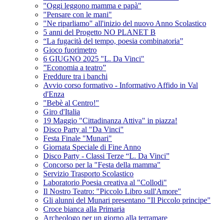
"Oggi leggono mamma e papà"
"Pensare con le mani"
"Ne riparliamo" all'inizio del nuovo Anno Scolastico
5 anni del Progetto NO PLANET B
“La fugacità del tempo, poesia combinatoria”
Gioco fuorimetro
6 GIUGNO 2025 "L. Da Vinci"
”Economia a teatro”
Freddure tra i banchi
Avvio corso formativo - Informativo Affido in Val
d'Enza
"Bebè al Centro!"
Giro d'Italia
19 Maggio "Cittadinanza Attiva" in piazza!
Disco Party al "Da Vinci"
Festa Finale "Munari"
Giornata Speciale di Fine Anno
Disco Party - Classi Terze “L. Da Vinci”
Concorso per la "Festa della mamma"
Servizio Trasporto Scolastico
Laboratorio Poesia creativa al "Collodi"
Il Nostro Teatro: "Piccolo Libro sull'Amore"
Gli alunni del Munari presentano "Il Piccolo principe"
Croce bianca alla Primaria
Archeologo per un giorno alla terramare