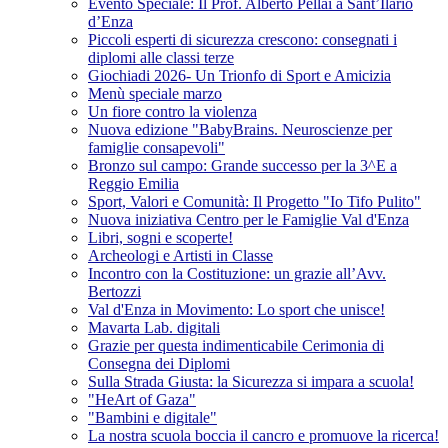
Evento Speciale: Il Prof. Alberto Pellai a Sant’Ilario
d’Enza
Piccoli esperti di sicurezza crescono: consegnati i
diplomi alle classi terze
Giochiadi 2026- Un Trionfo di Sport e Amicizia
Menù speciale marzo
Un fiore contro la violenza
Nuova edizione "BabyBrains. Neuroscienze per
famiglie consapevoli"
Bronzo sul campo: Grande successo per la 3^E a
Reggio Emilia
Sport, Valori e Comunità: Il Progetto "Io Tifo Pulito"
Nuova iniziativa Centro per le Famiglie Val d'Enza
Libri, sogni e scoperte!
Archeologi e Artisti in Classe
Incontro con la Costituzione: un grazie all’Avv.
Bertozzi
Val d'Enza in Movimento: Lo sport che unisce!
Mavarta Lab. digitali
Grazie per questa indimenticabile Cerimonia di
Consegna dei Diplomi
Sulla Strada Giusta: la Sicurezza si impara a scuola!
"HeArt of Gaza"
"Bambini e digitale"
La nostra scuola boccia il cancro e promuove la ricerca!