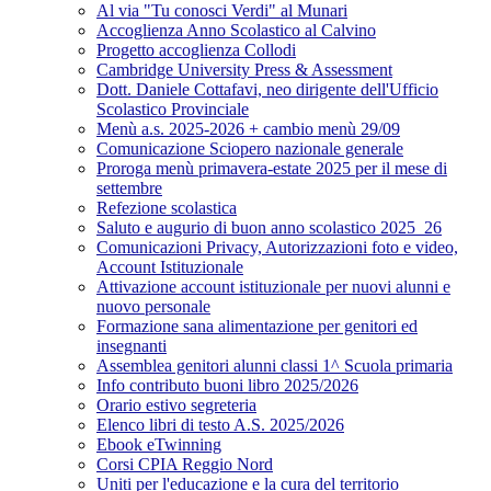
Al via "Tu conosci Verdi" al Munari
Accoglienza Anno Scolastico al Calvino
Progetto accoglienza Collodi
Cambridge University Press & Assessment
Dott. Daniele Cottafavi, neo dirigente dell'Ufficio
Scolastico Provinciale
Menù a.s. 2025-2026 + cambio menù 29/09
Comunicazione Sciopero nazionale generale
Proroga menù primavera-estate 2025 per il mese di
settembre
Refezione scolastica
Saluto e augurio di buon anno scolastico 2025_26
Comunicazioni Privacy, Autorizzazioni foto e video,
Account Istituzionale
Attivazione account istituzionale per nuovi alunni e
nuovo personale
Formazione sana alimentazione per genitori ed
insegnanti
Assemblea genitori alunni classi 1^ Scuola primaria
Info contributo buoni libro 2025/2026
Orario estivo segreteria
Elenco libri di testo A.S. 2025/2026
Ebook eTwinning
Corsi CPIA Reggio Nord
Uniti per l'educazione e la cura del territorio