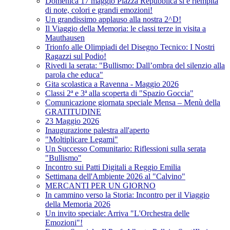
Domenica 17 maggio Piazza Repubblica si è riempita
di note, colori e grandi emozioni!
Un grandissimo applauso alla nostra 2^D!
Il Viaggio della Memoria: le classi terze in visita a
Mauthausen
Trionfo alle Olimpiadi del Disegno Tecnico: I Nostri
Ragazzi sul Podio!
Rivedi la serata: "Bullismo: Dall’ombra del silenzio alla
parola che educa"
Gita scolastica a Ravenna - Maggio 2026
Classi 2ª e 3ª alla scoperta di "Spazio Goccia"
Comunicazione giornata speciale Mensa – Menù della
GRATITUDINE
23 Maggio 2026
Inaugurazione palestra all'aperto
"Moltiplicare Legami"
Un Successo Comunitario: Riflessioni sulla serata
"Bullismo"
Incontro sui Patti Digitali a Reggio Emilia
Settimana dell'Ambiente 2026 al "Calvino"
MERCANTI PER UN GIORNO
In cammino verso la Storia: Incontro per il Viaggio
della Memoria 2026
Un invito speciale: Arriva "L'Orchestra delle
Emozioni"!