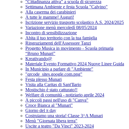
"Cittadinanza attiva" a scuola di sicurezza
Settimana Ambiente e festa Scuola "Calvino"
Alla caserma dei carabinieri
A tutte le mamme! Auguri!
Iscrizione servizio trasporto scolastico A.S. 2024/2025
Variazione menù mercoledì 08/05/2024
Incontro di sensibilizzazione
Abita il tuo territorio con la tua famiglia
Ringraziamenti dell'Assessore Tanzi
Progetto Musica in movimento - Scuola primaria
“Bruno Munari”
Kreativando@
Materiale Evento Formativo 2024 Nuove Linee Guida
In Municipio a parlare di "Ambiente"
"qrcode_sites.google.com.png"
Festa plesso Munari
Visita alla Caritas di Sant'Ilario
Mostischio è stato catturato!!
Welfare di comunità - notiziario aprile 2024
A piccoli passi nell'uso di "Canva"
Croce Bianca al "Munari"
Giorno del π day
Costruiamo una storia! Classe 3^A Munari
Menù "Giornata libera terra"
Uscite a teatro "Da Vinci" 2023-2024