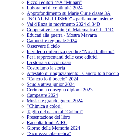
Piccoli editori 4^A "Munari"
Laboratori di continuità 2024
Approfondimento su Marie Curie classe 3A
“NO AL BULLISMO” - parliamone insieme
Val d'Enza in movimento 2024 cl 3^D
Cooperative learning di Matematica CL. 1^D
Educati alla guerra - Mostra Mavarta
Campestre regionale 2024
Osservare il cielo
In video-conferenza per dire "No al bullismo"
Per i rappresentanti delle case editrici
La storia a piccoli passi
Costruiamo la storia
Attestato di ringraziamento - Cancro Io ti boccio
"Cancro io ti boccio" 2024
Scuola attiva junior 2024
Cerimonia consegna diplomi 2023
Campestre 2024
Musica e grande guerra 2024
"Chimica a colori"
Taglio del nastro al "Collodi"
Presentazione del libro
Raccolta fondi AIRC
Giorno della Memoria 2024
"Sicurezza cibernetica"