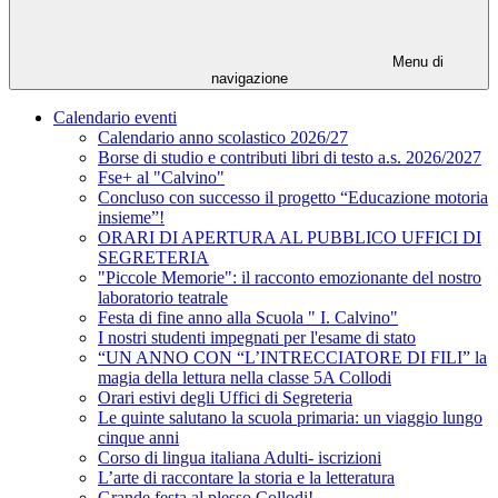
Menu di
navigazione
Calendario eventi
Calendario anno scolastico 2026/27
Borse di studio e contributi libri di testo a.s. 2026/2027
Fse+ al "Calvino"
Concluso con successo il progetto “Educazione motoria
insieme”!
ORARI DI APERTURA AL PUBBLICO UFFICI DI
SEGRETERIA
"Piccole Memorie": il racconto emozionante del nostro
laboratorio teatrale
Festa di fine anno alla Scuola " I. Calvino"
I nostri studenti impegnati per l'esame di stato
“UN ANNO CON “L’INTRECCIATORE DI FILI” la
magia della lettura nella classe 5A Collodi
Orari estivi degli Uffici di Segreteria
Le quinte salutano la scuola primaria: un viaggio lungo
cinque anni
Corso di lingua italiana Adulti- iscrizioni
L’arte di raccontare la storia e la letteratura
Grande festa al plesso Collodi!