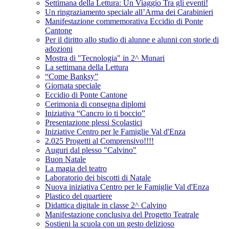
Settimana della Lettura: Un Viaggio Tra gli eventi!
Un ringraziamento speciale all’Arma dei Carabinieri
Manifestazione commemorativa Eccidio di Ponte
Cantone
Per il diritto allo studio di alunne e alunni con storie di
adozioni
Mostra di "Tecnologia" in 2^ Munari
La settimana della Lettura
“Come Banksy”
Giornata speciale
Eccidio di Ponte Cantone
Cerimonia di consegna diplomi
Iniziativa “Cancro io ti boccio”
Presentazione plessi Scolastici
Iniziative Centro per le Famiglie Val d'Enza
2.025 Progetti al Comprensivo!!!!
Auguri dal plesso "Calvino"
Buon Natale
La magia del teatro
Laboratorio dei biscotti di Natale
Nuova iniziativa Centro per le Famiglie Val d'Enza
Plastico del quartiere
Didattica digitale in classe 2^ Calvino
Manifestazione conclusiva del Progetto Teatrale
Sostieni la scuola con un gesto delizioso