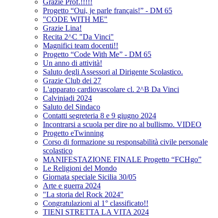
Grazie Prof.!!!!!
Progetto “Oui, je parle français!” - DM 65
"CODE WITH ME"
Grazie Lina!
Recita 2^C "Da Vinci"
Magnifici team docenti!!
Progetto “Code With Me” - DM 65
Un anno di attività!
Saluto degli Assessori al Dirigente Scolastico.
Grazie Club dei 27
L'apparato cardiovascolare cl. 2^B Da Vinci
Calviniadi 2024
Saluto del Sindaco
Contatti segreteria 8 e 9 giugno 2024
Incontrarsi a scuola per dire no al bullismo. VIDEO
Progetto eTwinning
Corso di formazione su responsabilità civile personale
scolastico
MANIFESTAZIONE FINALE Progetto “FCHgo”
Le Religioni del Mondo
Giornata speciale Sicilia 30/05
Arte e guerra 2024
"La storia del Rock 2024"
Congratulazioni al 1° classificato!!
TIENI STRETTA LA VITA 2024