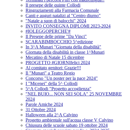
Il presepe delle quinte Collodi
Ringraziamenti alla Farmacia Comunale
Canti e auguri natalizi al "Centro diurno"
"Natale a suon di balocchi" 2024
INVITO CONSEGNA DIPLOMI 2023-2024
#IOLEGGOPERCHE'#
Il Presepe delle prime "Da Vinci"
SCARABIMBOCCHIO 5^edizione
In 3^A Munari "Giornata della disabilità"
Giornata della disabilità in classe 1^Munari
Mecatino di Natale 15 dicembre
PROGETTO #GIORNIfelici 2024
Al comitato genitori: Grazie!!!
Il "Munari" a Teatro Regio
Concorso "Un poster per la pace 2024"
I "Micenei" della 5^ Collodi
5^A Collodi "Progetto accoglienza"
"NEL BUIO... NON SEI SOLA" 25 NOVEMBRE
2024
Parole Amiche 2024
31 Ottobre 2024
Halloween alla 2^A Calvino
Progetto ambientale sull'acqua classe V Calvino
Chiusura delle scuole sabato 19 ottobre 2024