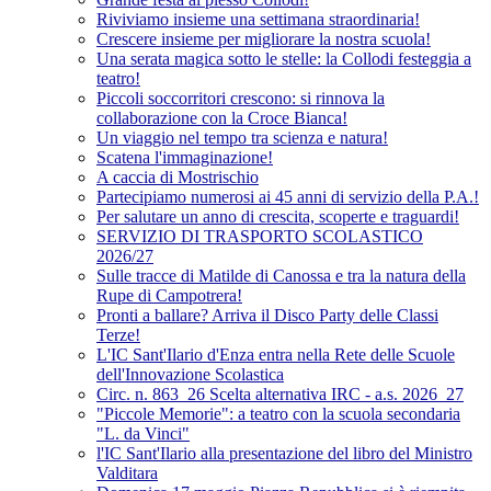
Riviviamo insieme una settimana straordinaria!
Crescere insieme per migliorare la nostra scuola!
Una serata magica sotto le stelle: la Collodi festeggia a
teatro!
Piccoli soccorritori crescono: si rinnova la
collaborazione con la Croce Bianca!
Un viaggio nel tempo tra scienza e natura!
Scatena l'immaginazione!
A caccia di Mostrischio
Partecipiamo numerosi ai 45 anni di servizio della P.A.!
Per salutare un anno di crescita, scoperte e traguardi!
SERVIZIO DI TRASPORTO SCOLASTICO
2026/27
Sulle tracce di Matilde di Canossa e tra la natura della
Rupe di Campotrera!
Pronti a ballare? Arriva il Disco Party delle Classi
Terze!
L'IC Sant'Ilario d'Enza entra nella Rete delle Scuole
dell'Innovazione Scolastica
Circ. n. 863_26 Scelta alternativa IRC - a.s. 2026_27
"Piccole Memorie": a teatro con la scuola secondaria
"L. da Vinci"
l'IC Sant'Ilario alla presentazione del libro del Ministro
Valditara