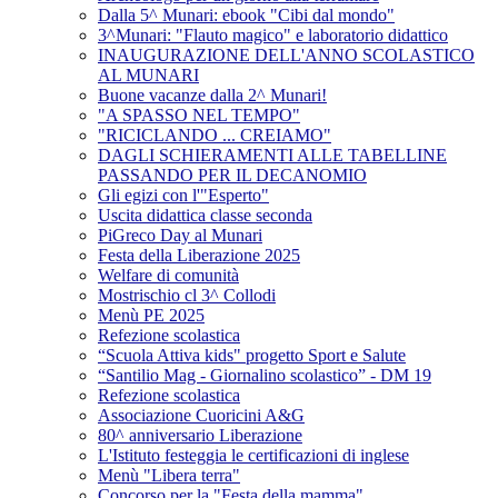
Dalla 5^ Munari: ebook "Cibi dal mondo"
3^Munari: "Flauto magico" e laboratorio didattico
INAUGURAZIONE DELL'ANNO SCOLASTICO
AL MUNARI
Buone vacanze dalla 2^ Munari!
"A SPASSO NEL TEMPO"
"RICICLANDO ... CREIAMO"
DAGLI SCHIERAMENTI ALLE TABELLINE
PASSANDO PER IL DECANOMIO
Gli egizi con l'"Esperto"
Uscita didattica classe seconda
PiGreco Day al Munari
Festa della Liberazione 2025
Welfare di comunità
Mostrischio cl 3^ Collodi
Menù PE 2025
Refezione scolastica
“Scuola Attiva kids" progetto Sport e Salute
“Santilio Mag - Giornalino scolastico” - DM 19
Refezione scolastica
Associazione Cuoricini A&G
80^ anniversario Liberazione
L'Istituto festeggia le certificazioni di inglese
Menù "Libera terra"
Concorso per la "Festa della mamma"