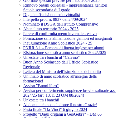
Giornate speciali previste per l’a.s. 2024-2025
Rinnovo organi collegiali - rappresentanza genitori
Scuola secondaria di I grado
Digitale: fisicità non solo virtualità
Interpello prot. n. 8837 del 24/09/2024
Nominato il DSGA dell'Istituto Comprensivo
Abita il tuo territorio 2024 - 2025
Parere di conformità menù invernale - estivo
Formazione sana alimentazione genitori ed insegnanti
Inaugurazione Anno Scolastico 2024 - 25
PNRR 3.1 – Percorsi di lingua inglese per alunni
Ristorazione scolastica anno scolastico 2024/2025
Un'estate tra i banchi al "Calvino"
Buon Anno Scolastico dall'Ufficio Scolastico
Regionale
Lettera del Ministro dell’istruzione e del merito
Un inizio di anno scolastico all'insegna della
formazione!
Avviso "Buoni libro"
Avviso per conferimento supplenze brevi e saltuarie a.s.
2024/25 (art. 13, c. 23 OM 88/2024)
Un'estate tra i banchi!
Ai docenti che concludono: il nostro Grazie!
Festa finale "Da Vinci" 6 giugno 2024
Progetto "Dagli origami a GeoGebra" - DM 65