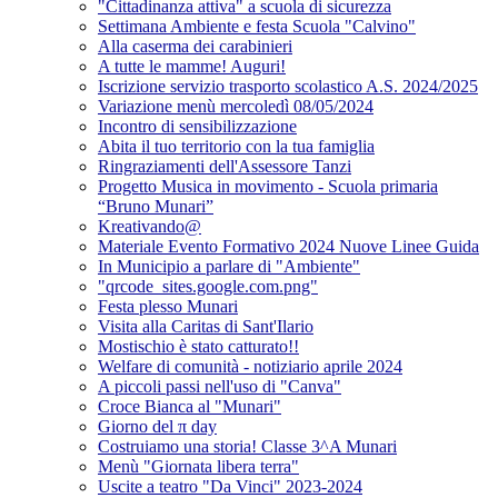
"Cittadinanza attiva" a scuola di sicurezza
Settimana Ambiente e festa Scuola "Calvino"
Alla caserma dei carabinieri
A tutte le mamme! Auguri!
Iscrizione servizio trasporto scolastico A.S. 2024/2025
Variazione menù mercoledì 08/05/2024
Incontro di sensibilizzazione
Abita il tuo territorio con la tua famiglia
Ringraziamenti dell'Assessore Tanzi
Progetto Musica in movimento - Scuola primaria
“Bruno Munari”
Kreativando@
Materiale Evento Formativo 2024 Nuove Linee Guida
In Municipio a parlare di "Ambiente"
"qrcode_sites.google.com.png"
Festa plesso Munari
Visita alla Caritas di Sant'Ilario
Mostischio è stato catturato!!
Welfare di comunità - notiziario aprile 2024
A piccoli passi nell'uso di "Canva"
Croce Bianca al "Munari"
Giorno del π day
Costruiamo una storia! Classe 3^A Munari
Menù "Giornata libera terra"
Uscite a teatro "Da Vinci" 2023-2024