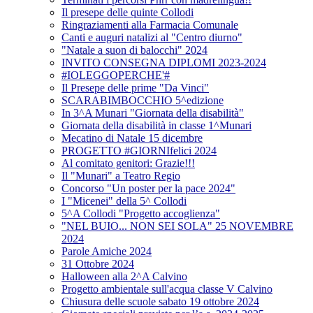
Il presepe delle quinte Collodi
Ringraziamenti alla Farmacia Comunale
Canti e auguri natalizi al "Centro diurno"
"Natale a suon di balocchi" 2024
INVITO CONSEGNA DIPLOMI 2023-2024
#IOLEGGOPERCHE'#
Il Presepe delle prime "Da Vinci"
SCARABIMBOCCHIO 5^edizione
In 3^A Munari "Giornata della disabilità"
Giornata della disabilità in classe 1^Munari
Mecatino di Natale 15 dicembre
PROGETTO #GIORNIfelici 2024
Al comitato genitori: Grazie!!!
Il "Munari" a Teatro Regio
Concorso "Un poster per la pace 2024"
I "Micenei" della 5^ Collodi
5^A Collodi "Progetto accoglienza"
"NEL BUIO... NON SEI SOLA" 25 NOVEMBRE
2024
Parole Amiche 2024
31 Ottobre 2024
Halloween alla 2^A Calvino
Progetto ambientale sull'acqua classe V Calvino
Chiusura delle scuole sabato 19 ottobre 2024