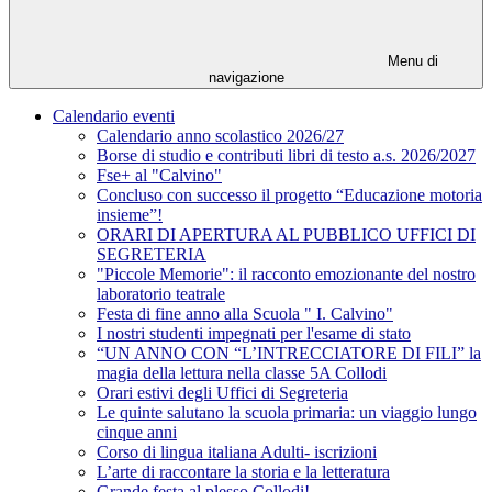
Menu di
navigazione
Calendario eventi
Calendario anno scolastico 2026/27
Borse di studio e contributi libri di testo a.s. 2026/2027
Fse+ al "Calvino"
Concluso con successo il progetto “Educazione motoria
insieme”!
ORARI DI APERTURA AL PUBBLICO UFFICI DI
SEGRETERIA
"Piccole Memorie": il racconto emozionante del nostro
laboratorio teatrale
Festa di fine anno alla Scuola " I. Calvino"
I nostri studenti impegnati per l'esame di stato
“UN ANNO CON “L’INTRECCIATORE DI FILI” la
magia della lettura nella classe 5A Collodi
Orari estivi degli Uffici di Segreteria
Le quinte salutano la scuola primaria: un viaggio lungo
cinque anni
Corso di lingua italiana Adulti- iscrizioni
L’arte di raccontare la storia e la letteratura
Grande festa al plesso Collodi!