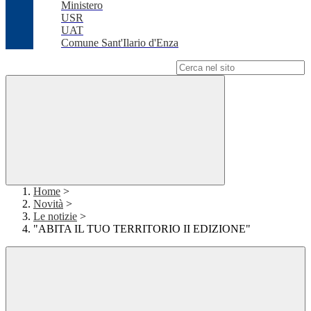
Ministero
USR
UAT
Comune Sant'Ilario d'Enza
Campo di ricerca per le pagine del sito
Home
>
Novità
>
Le notizie
>
"ABITA IL TUO TERRITORIO II EDIZIONE"