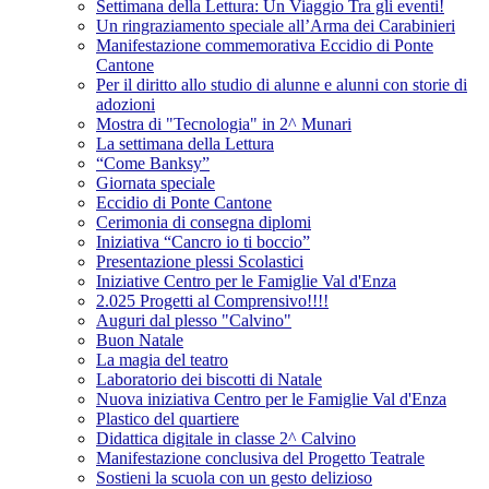
Settimana della Lettura: Un Viaggio Tra gli eventi!
Un ringraziamento speciale all’Arma dei Carabinieri
Manifestazione commemorativa Eccidio di Ponte
Cantone
Per il diritto allo studio di alunne e alunni con storie di
adozioni
Mostra di "Tecnologia" in 2^ Munari
La settimana della Lettura
“Come Banksy”
Giornata speciale
Eccidio di Ponte Cantone
Cerimonia di consegna diplomi
Iniziativa “Cancro io ti boccio”
Presentazione plessi Scolastici
Iniziative Centro per le Famiglie Val d'Enza
2.025 Progetti al Comprensivo!!!!
Auguri dal plesso "Calvino"
Buon Natale
La magia del teatro
Laboratorio dei biscotti di Natale
Nuova iniziativa Centro per le Famiglie Val d'Enza
Plastico del quartiere
Didattica digitale in classe 2^ Calvino
Manifestazione conclusiva del Progetto Teatrale
Sostieni la scuola con un gesto delizioso