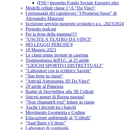
(FSE+)progetto Fondo Sociale Europeo plus
Modelli cellule classe 1^A "Da Vinci"
I personaggi del capolavoro "I Promessi Sposi" di
Alessandro Manzoni
Iscrizione servizio trasporto scolastico a.s. .2023/2024
Progetto podcast
Per la festa della mamma!!!!
"USCITE A TEATRO DA VINCI"
#IO LEGGO PERCHE'#
18 Maggio 2023
Le classi prime invitate in caserma
Testimonianza dell'I.C. al 25 aprile
"GIOCHI SPORTIVI DISTRETTUALI"
"Laboratori con la scrittrice Savioli"
"Star bene in classe"
"Attività Astronomia 3D Da Vinci"
29 aprile al Palaenza
Badge di Storytelling alla 3B Collodi
Sinceri auguri di Buona pasqua!
"Non chiamateli eroi" letture in classe
Anche i docenti tra i banchi
Movimento Geometria e Coding
Educazione ambientale al "Collodi"
“Sant’Ilario s’è desto”
Laboratori di continuità