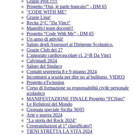
Grazie Prof.!!!!!
Progetto “Oui, je parle français!” - DM 65
"CODE WITH ME"
Grazie Lina!
Recita 2^C "Da Vinci"
Magnifici team docenti!!
Progetto “Code With Me” - DM 65
Un anno di attività!
Saluto degli Assessori al Dirigente Scolastico.
Grazie Club dei 27
L'apparato cardiovascolare cl. 2^B Da Vinci
Calviniadi 2024
Saluto del Sindaco
Contatti segreteria 8 e 9 giugno 2024
Incontrarsi a scuola per dire no al bullismo. VIDEO
Progetto eTwinning
Corso di formazione su responsabilità civile personale
scolastico
MANIFESTAZIONE FINALE Progetto “FCHgo”
Le Religioni del Mondo
Giornata speciale Sicilia 30/05
Arte e guerra 2024
"La storia del Rock 2024"
Congratulazioni al 1° classificato!!
TIENI STRETTA LA VITA 2024