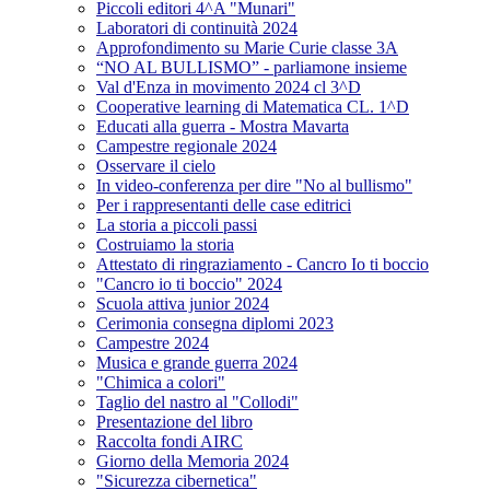
Piccoli editori 4^A "Munari"
Laboratori di continuità 2024
Approfondimento su Marie Curie classe 3A
“NO AL BULLISMO” - parliamone insieme
Val d'Enza in movimento 2024 cl 3^D
Cooperative learning di Matematica CL. 1^D
Educati alla guerra - Mostra Mavarta
Campestre regionale 2024
Osservare il cielo
In video-conferenza per dire "No al bullismo"
Per i rappresentanti delle case editrici
La storia a piccoli passi
Costruiamo la storia
Attestato di ringraziamento - Cancro Io ti boccio
"Cancro io ti boccio" 2024
Scuola attiva junior 2024
Cerimonia consegna diplomi 2023
Campestre 2024
Musica e grande guerra 2024
"Chimica a colori"
Taglio del nastro al "Collodi"
Presentazione del libro
Raccolta fondi AIRC
Giorno della Memoria 2024
"Sicurezza cibernetica"