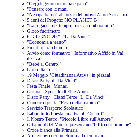
"Oggi leggono mamma e papà"
"Pensare con le mani"
"Ne riparliamo" all'inizio del nuovo Anno Scolastico
5 anni del Progetto NO PLANET B
“La fugacità del tempo, poesia combinatoria”
Gioco fuorimetro
6 GIUGNO 2025 "L. Da Vinci"
”Economia a teatro”
Freddure tra i banchi
Avvio corso formativo - Informativo Affido in Val
d'Enza
"Bebè al Centro!"
Giro d'Italia
19 Maggio "Cittadinanza Attiva" in piazza!
Disco Party al "Da Vinci"
Festa Finale "Munari"
Giornata Speciale di Fine Anno
Disco Party - Classi Terze “L. Da Vinci”
Concorso per la "Festa della mamma"
Servizio Trasporto Scolastico
Laboratorio Poesia creativa al "Collodi"
Il Nostro Teatro: "Piccolo Libro sull'Amore"
Gli alunni del Munari presentano "Il Piccolo principe"
Croce bianca alla Primaria
Archeologo per un giorno alla terramare