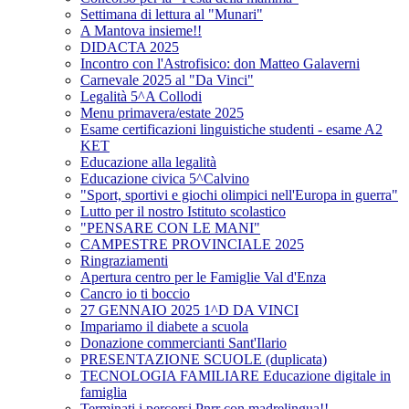
Settimana di lettura al "Munari"
A Mantova insieme!!
DIDACTA 2025
Incontro con l'Astrofisico: don Matteo Galaverni
Carnevale 2025 al "Da Vinci"
Legalità 5^A Collodi
Menu primavera/estate 2025
Esame certificazioni linguistiche studenti - esame A2
KET
Educazione alla legalità
Educazione civica 5^Calvino
"Sport, sportivi e giochi olimpici nell'Europa in guerra"
Lutto per il nostro Istituto scolastico
"PENSARE CON LE MANI"
CAMPESTRE PROVINCIALE 2025
Ringraziamenti
Apertura centro per le Famiglie Val d'Enza
Cancro io ti boccio
27 GENNAIO 2025 1^D DA VINCI
Impariamo il diabete a scuola
Donazione commercianti Sant'Ilario
PRESENTAZIONE SCUOLE (duplicata)
TECNOLOGIA FAMILIARE Educazione digitale in
famiglia
Terminati i percorsi Pnrr con madrelingua!!