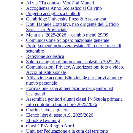
Al via "Tu conosci Verdi" al Munari
Accoglienza Anno Scolastico al Calvino
Progetto accoglienza Collodi
Cambridge University Press & Assessment
Dott. Daniele Cottafavi, neo dirigente dell'Ufficio
Scolastico Provinciale
Menù a.s. 2025-2026 + cambio menù 29/09
Comunicazione Sciopero nazionale generale
Proroga menù primavera-estate 2025 per il mese di
settembre
Refezione scolastica
Saluto e augurio di buon anno scolastico 2025_26
Comunicazioni Privacy, Autorizzazioni foto e video,
Account Istituzionale
Attivazione account istituzionale per nuovi alunni e
nuovo personale
Formazione sana alimentazione per genitori ed
insegnanti
Assemblea genitori alunni classi 1^ Scuola primaria
Info contributo buoni libro 2025/2026
Orario estivo segreteria
Elenco libri di testo A.S. 2025/2026
Ebook eTwinning
Corsi CPIA Reggio Nord
Uniti per l'educazione e la cura del territorio