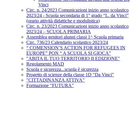
Vinci
Circ. n. 24/2023 Comunicazioni inizio anno scolastico
2023/24 - Scuola secondaria di 1° grado “L. da Vinci”
(orario attività didattiche e modulistica)
Circ. n. 23/2023 Comunicazioni inizio anno scolastico
2023/24 – SCUOLA PRIMARIA
Assemblea genitori alunni classi 1^ Scuola primaria
Circ. 736/23 Calendario scolastico 2023/24
“ COMENSION’S ACTION FOR REFUGEES IN
EUROPE” PON “ A SCUOLA SI GIOCA”
"ABITA IL TUO TERRITORIO II EDIZIONE"
Regolamento MAD
Scuola e sicurezza...scuola è sicurezza
Progetto di scienze della classe 1D "Da Vinci"
"CITTADINANZA ATTIVA"
Formazione "FUTURA"