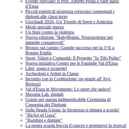
Evento Speciale: Il Prof. Alberto Pellai a Sant’Ilario
d’Enza
Piccoli esperti di sicurezza crescono: consegnati i
diplomi alle classi terze
Giochiadi 2026- Un Trionfo di Sport e Amicizia
Menù speciale marzo
Un fiore contro la violenza
Nuova edizione "BabyBrains. Neuroscienze per
famiglie consapevoli"
Bronzo sul campo: Grande successo per la 3^E a
Reggio Emilia
Sport, Valori e Comunità: Il Progetto "Io Tifo Pulito"
Nuova iniziativa Centro per le Famiglie Val d'Enza
Libri, sogni e scoperte!
Archeologi e Artisti in Classe
Incontro con la Costituzione: un grazie all’Avv.
Bertozzi
Val d'Enza in Movimento: Lo sport che unisce!
Mavarta Lab. digitali
Grazie per questa indimenticabile Cerimonia di
Consegna dei Diplomi
Sulla Strada Giusta: la Sicurezza si impara a scuola!
"HeArt of Gaza"
"Bambini e digitale"
La nostra scuola boccia il cancro e promuove la ricerca!