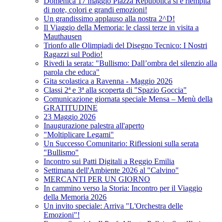
Domenica 17 maggio Piazza Repubblica si è riempita
di note, colori e grandi emozioni!
Un grandissimo applauso alla nostra 2^D!
Il Viaggio della Memoria: le classi terze in visita a
Mauthausen
Trionfo alle Olimpiadi del Disegno Tecnico: I Nostri
Ragazzi sul Podio!
Rivedi la serata: "Bullismo: Dall’ombra del silenzio alla
parola che educa"
Gita scolastica a Ravenna - Maggio 2026
Classi 2ª e 3ª alla scoperta di "Spazio Goccia"
Comunicazione giornata speciale Mensa – Menù della
GRATITUDINE
23 Maggio 2026
Inaugurazione palestra all'aperto
"Moltiplicare Legami"
Un Successo Comunitario: Riflessioni sulla serata
"Bullismo"
Incontro sui Patti Digitali a Reggio Emilia
Settimana dell'Ambiente 2026 al "Calvino"
MERCANTI PER UN GIORNO
In cammino verso la Storia: Incontro per il Viaggio
della Memoria 2026
Un invito speciale: Arriva "L'Orchestra delle
Emozioni"!