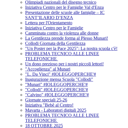
Olimpiadi nazionali del disegno tecnico
Iniziativa Centro per le Famiglie Val d'Enza
Presentazione delle scuole alle famiglie – IC
SANT’ILARIO D’ENZA
Lettera per l'Orientamento
Iniziativa Centro per le Famiglie
Camminata contro la violenza alle donne
La Gentilezza prende forma al Plesso Munari!
Collodi Giornata della Gentilezza
"Un Poster per la Pace 2025": La nostra scuola c'è!
PROBLEMA TECNICO ALLE LINEE
TELEFONICHE
Un dono prezioso per i nostri piccoli lettori!
"Accoglienza" al Munari
"L. Da Vinci" #IOLEGGOPERCHE'#
Inagurazione mensa Scuola "Collodi"
"Munari" #IOLEGGOPERCHE'#
"Collodi" #IOLEGGOPERCHE'#
"Calvino" #IOLEGGOPERCHE'#
Giornate speciali 25-26
Iniziativa "Bebè al Centro!
Mavarta - Laboratori digitali 2025
PROBLEMA TECNICO ALLE LINEE
TELEFONICHE
18 OTTOBRE 2025