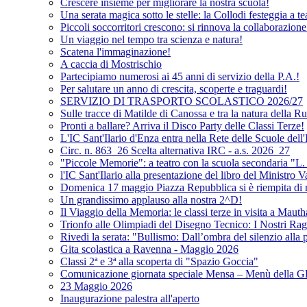
Crescere insieme per migliorare la nostra scuola!
Una serata magica sotto le stelle: la Collodi festeggia a te
Piccoli soccorritori crescono: si rinnova la collaborazion
Un viaggio nel tempo tra scienza e natura!
Scatena l'immaginazione!
A caccia di Mostrischio
Partecipiamo numerosi ai 45 anni di servizio della P.A.!
Per salutare un anno di crescita, scoperte e traguardi!
SERVIZIO DI TRASPORTO SCOLASTICO 2026/27
Sulle tracce di Matilde di Canossa e tra la natura della 
Pronti a ballare? Arriva il Disco Party delle Classi Terze!
L'IC Sant'Ilario d'Enza entra nella Rete delle Scuole dell
Circ. n. 863_26 Scelta alternativa IRC - a.s. 2026_27
"Piccole Memorie": a teatro con la scuola secondaria "L.
l'IC Sant'Ilario alla presentazione del libro del Ministro V
Domenica 17 maggio Piazza Repubblica si è riempita di n
Un grandissimo applauso alla nostra 2^D!
Il Viaggio della Memoria: le classi terze in visita a Maut
Trionfo alle Olimpiadi del Disegno Tecnico: I Nostri Rag
Rivedi la serata: "Bullismo: Dall’ombra del silenzio alla
Gita scolastica a Ravenna - Maggio 2026
Classi 2ª e 3ª alla scoperta di "Spazio Goccia"
Comunicazione giornata speciale Mensa – Menù dell
23 Maggio 2026
Inaugurazione palestra all'aperto