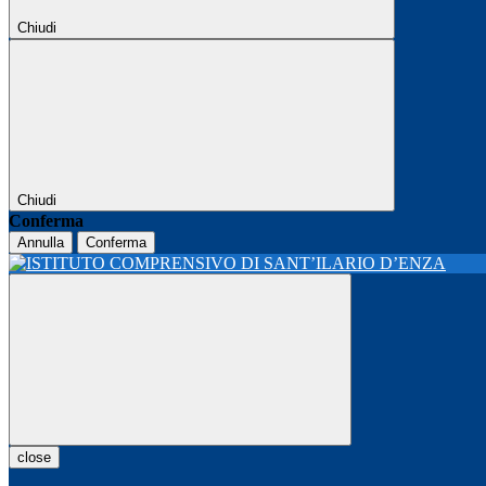
Chiudi
Chiudi
Conferma
Annulla
Conferma
close