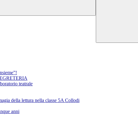
insieme”!
SEGRETERIA
oratorio teatrale
ella lettura nella classe 5A Collodi
inque anni