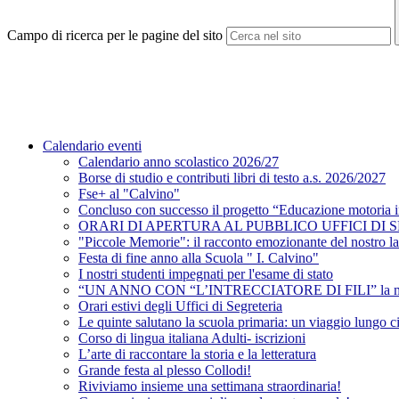
Campo di ricerca per le pagine del sito
Calendario eventi
Calendario anno scolastico 2026/27
Borse di studio e contributi libri di testo a.s. 2026/2027
Fse+ al "Calvino"
Concluso con successo il progetto “Educazione motoria 
ORARI DI APERTURA AL PUBBLICO UFFICI DI 
"Piccole Memorie": il racconto emozionante del nostro lab
Festa di fine anno alla Scuola " I. Calvino"
I nostri studenti impegnati per l'esame di stato
“UN ANNO CON “L’INTRECCIATORE DI FILI” la magia d
Orari estivi degli Uffici di Segreteria
Le quinte salutano la scuola primaria: un viaggio lungo c
Corso di lingua italiana Adulti- iscrizioni
L’arte di raccontare la storia e la letteratura
Grande festa al plesso Collodi!
Riviviamo insieme una settimana straordinaria!