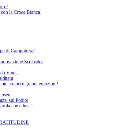
atro!
e con la Croce Bianca!
Rupe di Campotrera!
'Innovazione Scolastica
 da Vinci"
alditara
ote, colori e grandi emozioni!
hausen
azzi sul Podio!
 parola che educa"
a GRATITUDINE